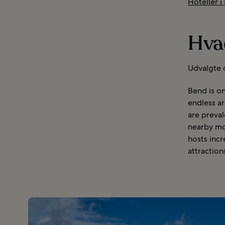
Hoteller i
Hvad
Udvalgte 
Bend is on
endless ar
are preval
nearby mou
hosts incr
attraction