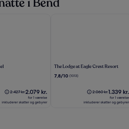
natte i Bend
l
The Lodge at Eagle Crest Resort
The
el
The Lodge at Eagle Crest Resort
Lodge
7.8
7,8/10
(1013)
at
ud
Eagle
af
Crest
Prisen
10,
Prisen
2.079 kr.
1.339 kr.
Prisen
Prisen
2.427 kr.
2.060 kr.
Resort
er
(1013)
er
var
var
for 1 værelse
for 1 værelse
2.079 kr.
1.339 kr.
2.427 kr.,
2.060 kr.,
inkluderer skatter og gebyrer
inkluderer skatter og gebyrer
se
se
flere
flere
oplysninger
oplysninger
om
om
standardprisen
standardprisen