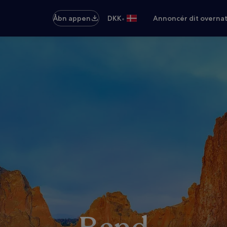
•
Åbn appen
DKK
Annoncér dit overna