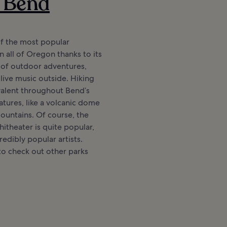
n Bend
of the most popular
n all of Oregon thanks to its
 of outdoor adventures,
 live music outside. Hiking
evalent throughout Bend’s
atures, like a volcanic dome
ountains. Of course, the
theater is quite popular,
credibly popular artists.
to check out other parks