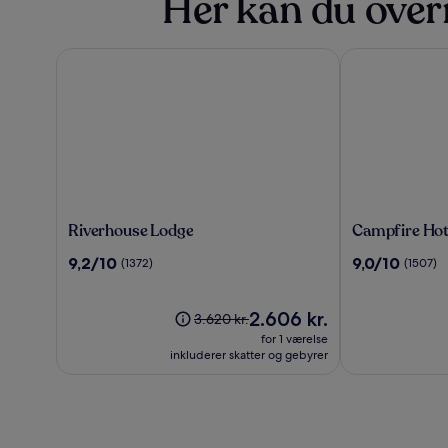
Her kan du over
Riverhouse Lodge
Campfire Hote
Riverhouse
Campfire
Riverhouse Lodge
Campfire Hot
Lodge
Hotel
9.2
9.0
9,2/10
9,0/10
(1372)
(1507)
ud
ud
af
af
10,
Prisen
10,
2.606 kr.
Prisen
3.620 kr.
(1372)
er
(1507)
var
for 1 værelse
2.606 kr.
3.620 kr.,
inkluderer skatter og gebyrer
se
flere
oplysninger
om
standardprisen