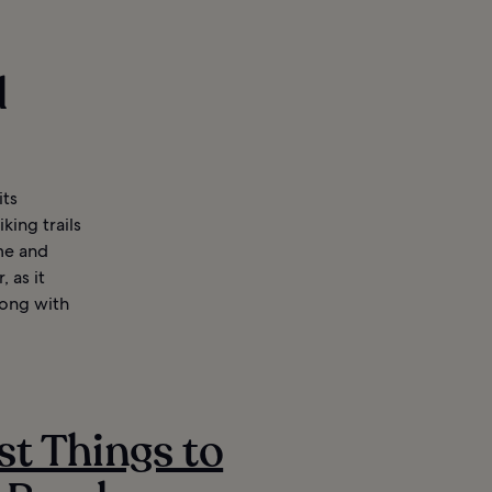
d
its
king trails
me and
 as it
long with
st Things to