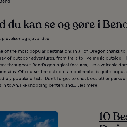
 Bend
 du kan se og gøre i Ben
oplevelser og sjove idéer
e of the most popular destinations in all of Oregon thanks to 
ray of outdoor adventures, from trails to live music outside. Hi
ent throughout Bend’s geological features, like a volcanic do
ntains. Of course, the outdoor amphitheater is quite popular,
edibly popular artists. Don’t forget to check out other parks a
s in town, like shopping centers and...
Læs mere
10 Be