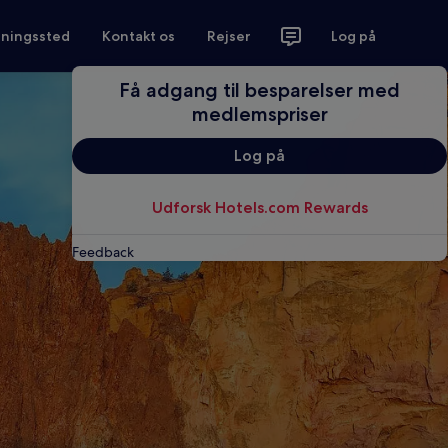
tningssted
Kontakt os
Rejser
Log på
Få adgang til besparelser med
medlemspriser
Log på
Udforsk Hotels.com Rewards
Feedback