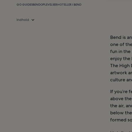
GO GUIDES
BEND
OPLEVELSER
HOTELLER I BEND
Indhold
Bend is a
one of the
fun in th
enjoy the
The High 
artwork an
culture a
If you’re 
above the
the air, an
below the
formed som