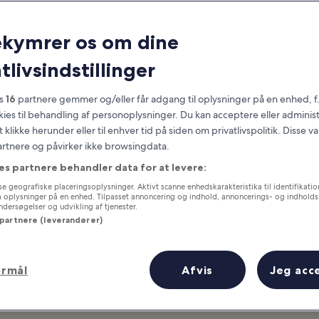
Bend
ekymrer os om dine
at you need to know before you
tlivsindstillinger
es
16
partnere gemmer og/eller får adgang til oplysninger på en enhed, f
okies til behandling af personoplysninger. Du kan acceptere eller adminis
t klikke herunder eller til enhver tid på siden om privatlivspolitik. Disse v
partnere og påvirker ikke browsingdata.
es partnere behandler data for at levere:
e geografiske placeringsoplysninger. Aktivt scanne enhedskarakteristika til identifikati
gå oplysninger på en enhed. Tilpasset annoncering og indhold, annoncerings- og indhold
ersøgelser og udvikling af tjenester.
 partnere (leverandører)
ormål
Afvis
Jeg acc