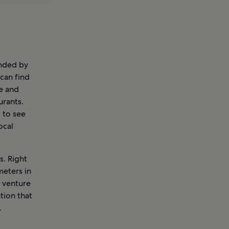
unded by
 can find
e and
rants.
 to see
ocal
s. Right
meters in
n venture
tion that
.