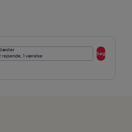
Gæster
Søg
2 rejsende, 1 værelse