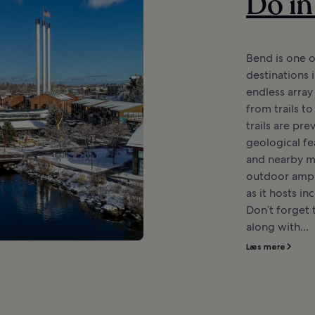
Do i
Bend is one 
destinations i
endless array
from trails to
trails are pr
geological fe
and nearby m
outdoor amphi
as it hosts in
Don’t forget 
along with...
Læs mere