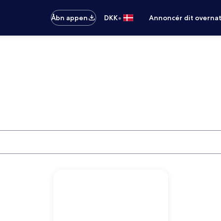
•
Åbn appen
DKK
Annoncér dit overna