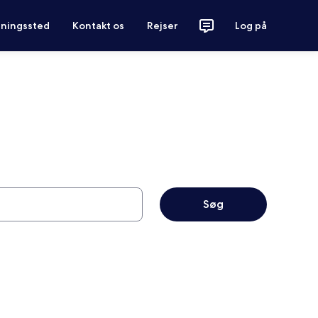
tningssted
Kontakt os
Rejser
Log på
Søg