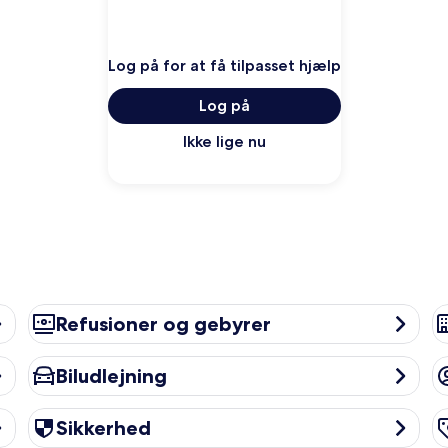
Log på for at få tilpasset hjælp
Log på
Ikke lige nu
Refusioner og gebyrer
Ov
Refusioner og gebyrer
Biludlejning
K
Biludlejning
Sikkerhed
Lo
Sikkerhed