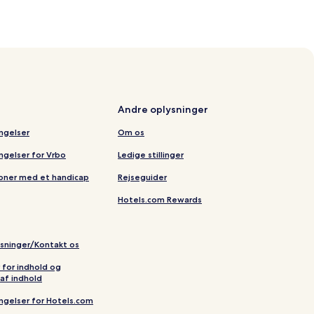
Andre oplysninger
ingelser
Om os
ingelser for Vrbo
Ledige stillinger
soner med et handicap
Rejseguider
Hotels.com Rewards
ysninger/Kontakt os
r for indhold og
af indhold
ingelser for Hotels.com