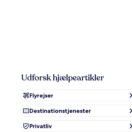
Udforsk hjælpeartikler
Flyrejser
Flyrejser
Destinationstjenester
Destinationstjenester
Privatliv
Privatliv