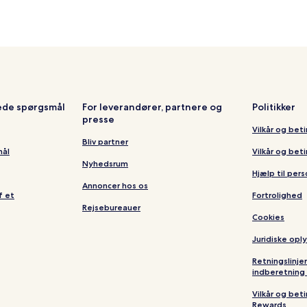
lede spørgsmål
For leverandører, partnere og
Politikker
presse
Vilkår og bet
Bliv partner
mål
Vilkår og bet
Nyhedsrum
Hjælp til per
Annoncer hos os
f et
Fortrolighed
Rejsebureauer
Cookies
Juridiske opl
Retningslinje
indberetning 
Vilkår og bet
Rewards