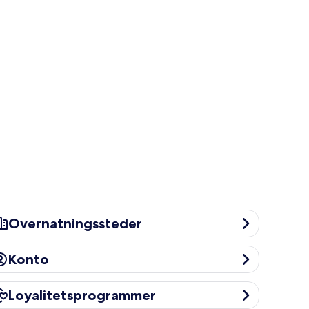
ernatningssteder
Overnatningssteder
onto
Konto
yalitetsprogrammer
Loyalitetsprogrammer