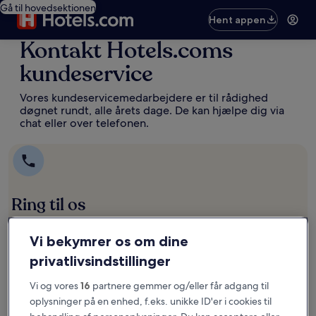
Gå til hovedsektionen
Hent appen
Kontakt Hotels.coms
kundeservice
Vores kundeservicemedarbejdere er til rådighed
døgnet rundt, alle årets dage. De kan hjælpe dig via
chat eller over telefonen.
Ring til os
Vi har brug for nogle få oplysninger, så vi kan give dig det rette
Vi bekymrer os om dine
telefonnummer og forbinde dig med den rette medarbejder.
privatlivsindstillinger
Kom i gang
Opens
Åbner
Vi og vores
16
partnere gemmer og/eller får adgang til
in
i
oplysninger på en enhed, f.eks. unikke ID'er i cookies til
a
et
new
nyt