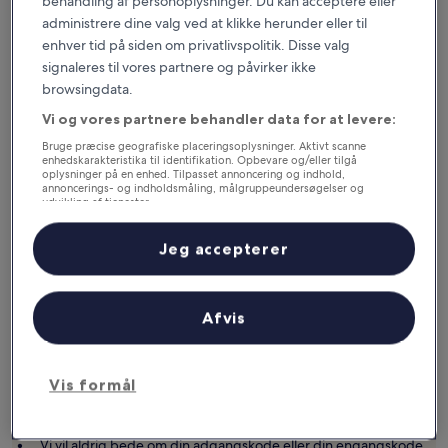
behandling af personoplysninger. Du kan acceptere eller
window
vindue
administrere dine valg ved at klikke herunder eller til
enhver tid på siden om privatlivspolitik. Disse valg
Chat med os
signaleres til vores partnere og påvirker ikke
browsingdata.
Vores chatbot kan give dig svar og hjælpe med at administrere din
rejse. Den kan også sætte dig i kontakt med en rigtig medarbejder,
Vi og vores partnere behandler data for at levere:
hvis du har behov for det.
Bruge præcise geografiske placeringsoplysninger. Aktivt scanne
Chat nu
enhedskarakteristika til identifikation. Opbevare og/eller tilgå
Opens
Åbner
oplysninger på en enhed. Tilpasset annoncering og indhold,
in
i
annoncerings- og indholdsmåling, målgruppeundersøgelser og
a
et
udvikling af tjenester.
new
nyt
Liste over partnere (leverandører)
window
vindue
Jeg accepterer
Gør det selv
Følg en trinvis vejledning for at ændre din reservation.
Afvis
Administrer reservation
Opens
Åbner
Vis formål
in
i
Tips til at undgå svindel
a
et
new
nyt
window
vindue
Vi vil aldrig bede om din adgangskode eller din engangskode.