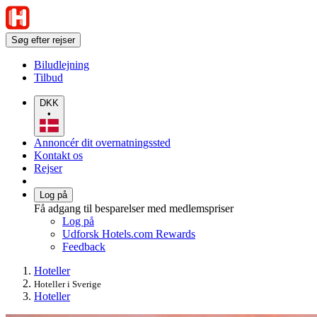
Søg efter rejser
Biludlejning
Tilbud
DKK
•
Annoncér dit overnatningssted
Kontakt os
Rejser
Log på
Få adgang til besparelser med medlemspriser
Log på
Udforsk Hotels.com Rewards
Feedback
Hoteller
Hoteller i Sverige
Hoteller