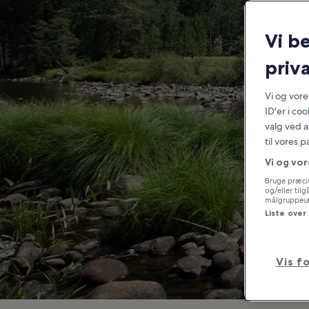
Yo
Vi b
Wh
priva
Vi og vor
ID'er i co
valg ved a
til vores 
Vi og vor
Bruge præcis
og/eller til
målgruppeund
Liste over
Vis f