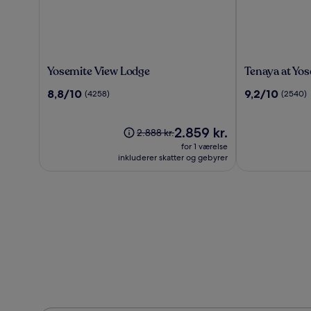
Yosemite
Tenaya
Yosemite View Lodge
Tenaya at Yo
View
at
8.8
9.2
8,8/10
9,2/10
(4258)
(2540)
Lodge
Yosemite
ud
ud
af
af
10,
Prisen
10,
2.859 kr.
Prisen
2.888 kr.
(4258)
er
(2540)
var
for 1 værelse
2.859 kr.
2.888 kr.,
inkluderer skatter og gebyrer
se
flere
oplysninger
om
standardprisen