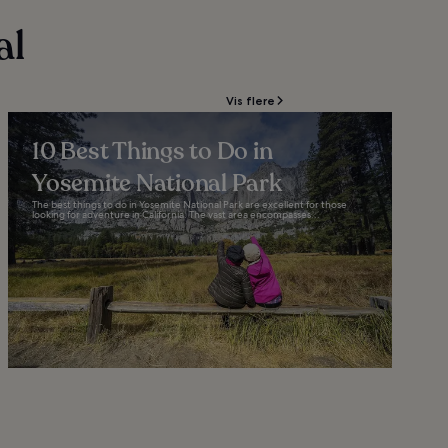
al
Vis flere
10 Best Things to Do in
Yosemite National Park
The best things to do in Yosemite National Park are excellent for those
looking for adventure in California. The vast area encompasses...