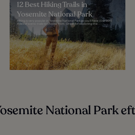
12 Best Hiking Trails in
Yosemite National Park
Hiking is very popular in Yosemite National Park as you’ll have over 800
miles of scenic trails to choose from. Great for exploring the...
Yosemite National Park eft