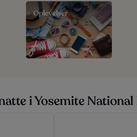
Oplevelser
natte i Yosemite National
mite
Narrow Gauge Inn