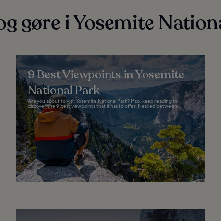
og gøre i Yosemite Nation
9 Best Viewpoints in Yosemite
National Park
Are you about to visit Yosemite National Park? If so, keep reading to
discover the 9 best viewpoints that it has to offer. Nestled between...