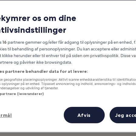
semite National P
ekymrer os om dine
at you need to know before you
tlivsindstillinger
es
16
partnere gemmer og/eller får adgang til oplysninger på en enhed, f
okies til behandling af personoplysninger. Du kan acceptere eller adminis
t klikke herunder eller til enhver tid på siden om privatlivspolitik. Disse v
partnere og påvirker ikke browsingdata.
es partnere behandler data for at levere:
e geografiske placeringsoplysninger. Aktivt scanne enhedskarakteristika til identifikati
gå oplysninger på en enhed. Tilpasset annoncering og indhold, annoncerings- og indhold
ersøgelser og udvikling af tjenester.
 partnere (leverandører)
ormål
Afvis
Jeg acc