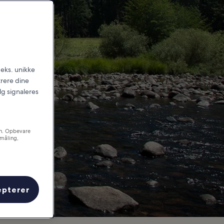
ark
 go
.eks. unikke
trere dine
alg signaleres
on. Opbevare
småling,
epterer