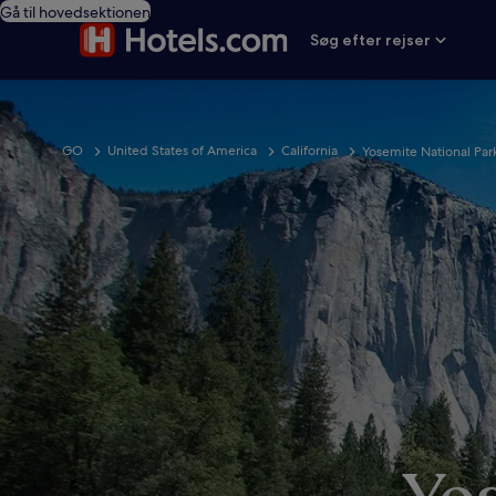
Gå til hovedsektionen
Søg efter rejser
GO
United States of America
California
Yosemite National Par