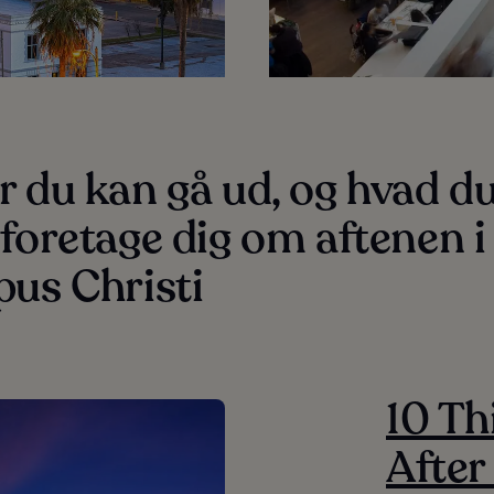
 du kan gå ud, og hvad d
foretage dig om aftenen i
us Christi
10 Th
After