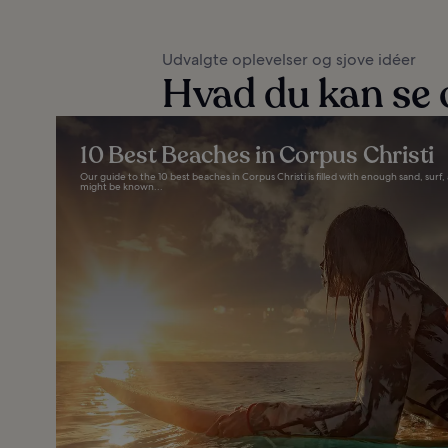
Udvalgte oplevelser og sjove idéer
Hvad du kan se o
10 Best Beaches in Corpus Christi
Our guide to the 10 best beaches in Corpus Christi is filled with enough sand, surf, a
might be known...