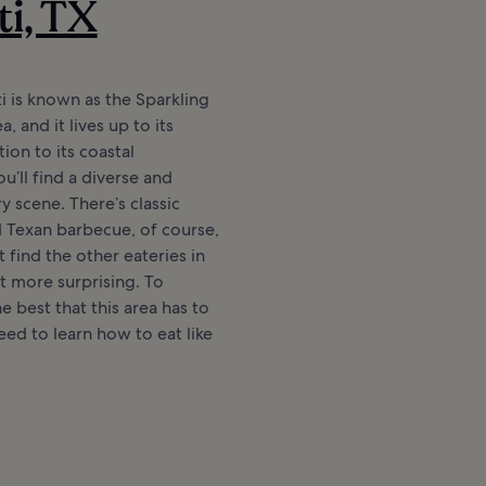
ti, TX
i is known as the Sparkling
a, and it lives up to its
ion to its coastal
ou’ll find a diverse and
y scene. There’s classic
 Texan barbecue, of course,
 find the other eateries in
it more surprising. To
e best that this area has to
need to learn how to eat like