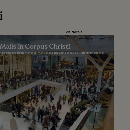
i
Vis flere
Malls in Corpus Christi
malls and department stores. Many of the shopping areas are clustered together