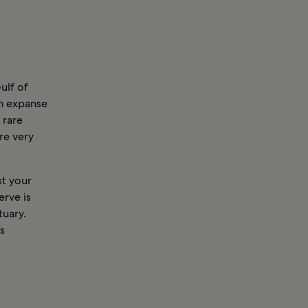
ulf of
en expanse
 rare
re very
st your
erve is
tuary.
s