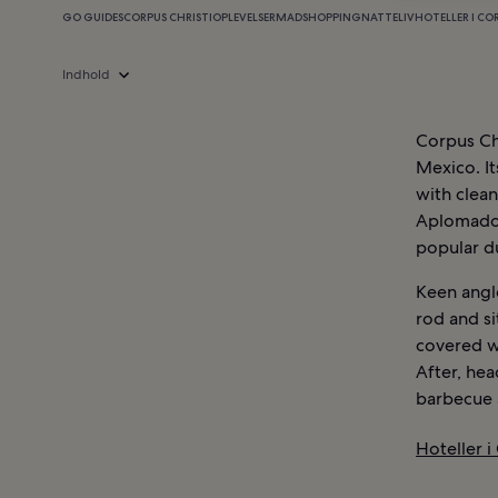
GO GUIDES
CORPUS CHRISTI
OPLEVELSER
MAD
SHOPPING
NATTELIV
HOTELLER I CO
Indhold
Corpus Chr
Mexico. It
with clean
Aplomado 
popular d
Keen angle
rod and s
covered wi
After, hea
barbecue 
Hoteller i