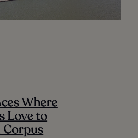
aces Where
s Love to
n Corpus