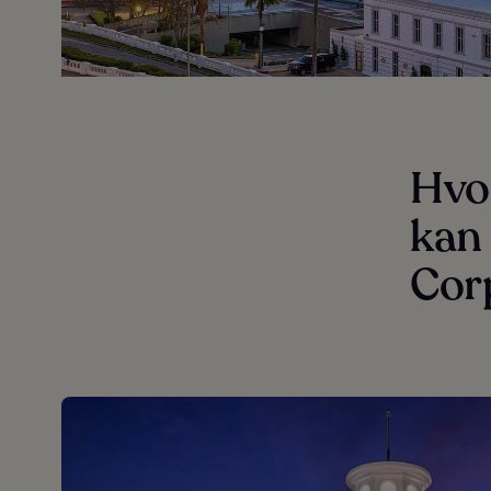
Hvor
kan 
Corp