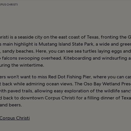
RPUS CHRISTI
isti is a seaside city on the east coast of Texas, fronting the G
s main highlight is Mustang Island State Park, a wide and gre
, sandy beaches. Here, you can see sea turtles laying eggs and
falcons swooping overhead. Kiteboarding and windsurfing a
uring the wintertime.
rs won’t want to miss Red Dot Fishing Pier, where you can ca
it back while admiring ocean views. The Oso Bay Wetland Pres
th paved trails, allowing easy exploration of the wildlife sanc
d back to downtown Corpus Christi for a filling dinner of Texa
and beers.
 Corpus Christi