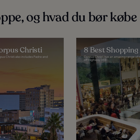
ppe, og hvad du bør købe 
orpus Christi
8 Best Shopping 
pus Christi also includes Padre and
Corpus Christi has an amazing range of 
off Highway 358...