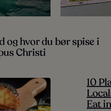
 og hvor du bør spise i
us Christi
10 Pl
Local
Eat i