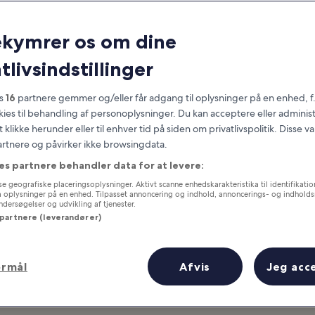
Corpus Christi
ekymrer os om dine
at you need to know before you
tlivsindstillinger
es
16
partnere gemmer og/eller får adgang til oplysninger på en enhed, f
okies til behandling af personoplysninger. Du kan acceptere eller adminis
t klikke herunder eller til enhver tid på siden om privatlivspolitik. Disse v
partnere og påvirker ikke browsingdata.
es partnere behandler data for at levere:
e geografiske placeringsoplysninger. Aktivt scanne enhedskarakteristika til identifikati
gå oplysninger på en enhed. Tilpasset annoncering og indhold, annoncerings- og indhold
ersøgelser og udvikling af tjenester.
 partnere (leverandører)
ormål
Afvis
Jeg acc