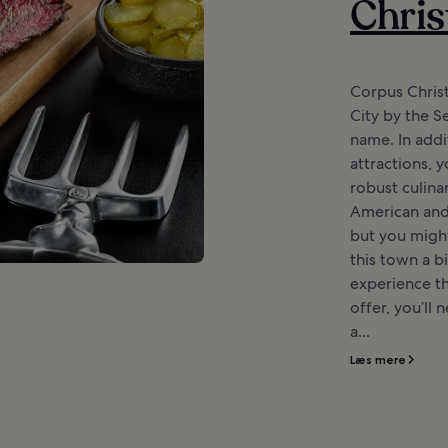
Chris
Corpus Christ
City by the Se
name. In addit
attractions, y
robust culinar
American and
but you might
this town a b
experience th
offer, you’ll 
a...
Læs mere