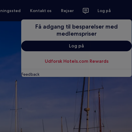
tningssted
Kontakt os
Rejser
Log på
Få adgang til besparelser med
medlemspriser
Log på
Udforsk Hotels.com Rewards
Feedback