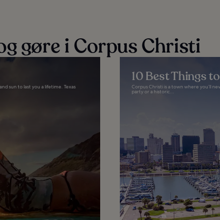
g gøre i Corpus Christi
10 Best Things to
nd sun to last you a lifetime. Texas
Corpus Christi is a town where you’ll n
party or a historic...