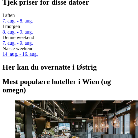
Tjek priser for disse datoer
I aften
7. aug. - 8. aug.
I morgen
8. aug. - 9. aug.
Denne weekend
7. aug. - 9. aug.
Næste weekend
14. aug. - 16. aug.
Her kan du overnatte i Østrig
Mest populære hoteller i Wien (og
omegn)