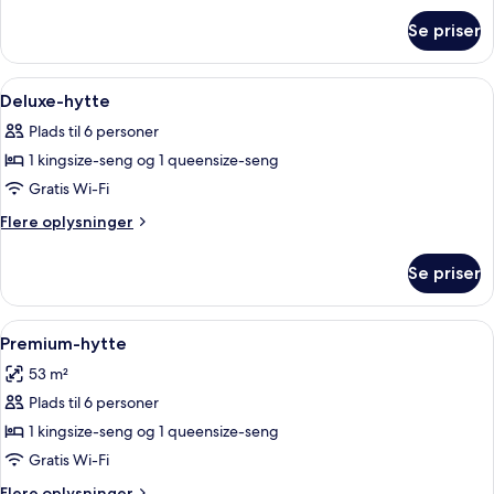
om
Se priser
Familiehytte
-
2
Indlæs
Et hotelværelse med en stor seng, et
8
soveværelser
Deluxe-hytte
alle
Plads til 6 personer
billeder
1 kingsize-seng og 1 queensize-seng
af
Deluxe-
Gratis Wi-Fi
hytte
Flere
Flere oplysninger
oplysninger
om
Se priser
Deluxe-
hytte
Indlæs
En lille hytte med dør og vindue, omgi
8
Premium-hytte
alle
53 m²
billeder
Plads til 6 personer
af
Premium-
1 kingsize-seng og 1 queensize-seng
hytte
Gratis Wi-Fi
Flere
Flere oplysninger