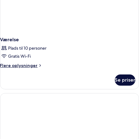
Værelse
Plads til 10 personer
Gratis Wi-Fi
Flere
Flere oplysninger
oplysninger
om
Se priser
Værelse