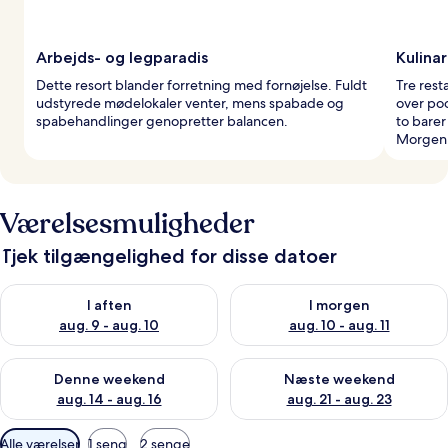
Arbejds- og legparadis
Kulinar
Dette resort blander forretning med fornøjelse. Fuldt
Tre res
udstyrede mødelokaler venter, mens spabade og
over poo
spabehandlinger genopretter balancen.
to barer
Morgenb
Værelsesmuligheder
Tjek tilgængelighed for disse datoer
Tjek tilgængelighed for i aften aug. 9 - aug. 10
Tjek tilgængelighed for i morg
I aften
I morgen
aug. 9 - aug. 10
aug. 10 - aug. 11
Tjek tilgængelighed for denne weekend aug. 14 - aug. 16
Tjek tilgængelighed for næste
Denne weekend
Næste weekend
aug. 14 - aug. 16
aug. 21 - aug. 23
Tilgængelige
Alle værelser
1 seng
2 senge