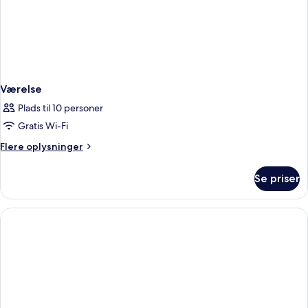
Værelse
Plads til 10 personer
Gratis Wi-Fi
Flere
Flere oplysninger
oplysninger
om
Se priser
Værelse