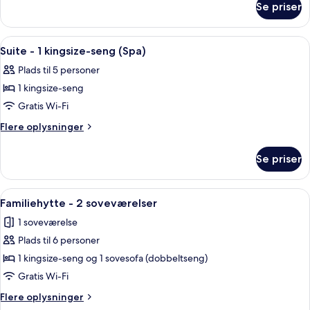
2
Se priser
Deluxe-
queensize-
værelse
senge
-
Indlæs
Et hotelværelse med en stor seng, et s
5
(Oversize)
2
Suite - 1 kingsize-seng (Spa)
alle
queensize-
Plads til 5 personer
senge
billeder
(Oversize)
1 kingsize-seng
af
Suite
Gratis Wi-Fi
-
Flere
Flere oplysninger
1
oplysninger
om
kingsize-
Se priser
Suite
seng
-
(Spa)
1
Indlæs
Et moderne køkken med mørke skabe, et
8
kingsize-
Familiehytte - 2 soveværelser
alle
seng
1 soveværelse
(Spa)
billeder
Plads til 6 personer
af
Familiehytte
1 kingsize-seng og 1 sovesofa (dobbeltseng)
-
Gratis Wi-Fi
2
Flere
Flere oplysninger
soveværelser
oplysninger