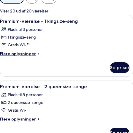
filtre
for
Viser 20 ud af 20 værelser
værelser
Indlæs
Et hotelværelse med en stor seng, to 
5
Premium-værelse - 1 kingsize-seng
alle
Plads til 3 personer
billeder
1 kingsize-seng
af
Premium-
Gratis Wi-Fi
værelse
Flere
Flere oplysninger
-
oplysninger
om
1
Se priser
Premium-
kingsize-
værelse
seng
-
Indlæs
Et hotelværelse med to senge, et skrive
6
1
Premium-værelse - 2 queensize-senge
alle
kingsize-
Plads til 5 personer
seng
billeder
2 queensize-senge
af
Premium-
Gratis Wi-Fi
værelse
Flere
Flere oplysninger
-
oplysninger
om
2
Se priser