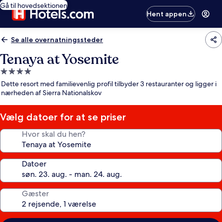
Gå til hovedsektionen
Hent appen
Se alle overnatningssteder
Tenaya at Yosemite
4.0-
stjernet
Dette resort med familievenlig profil tilbyder 3 restauranter og ligger i
overnatningssted
nærheden af Sierra Nationalskov
Vælg datoer for at se priser
Hvor skal du hen?
Datoer
Gæster