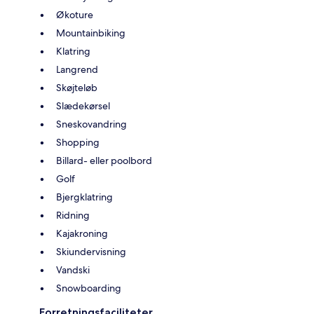
Økoture
Mountainbiking
Klatring
Langrend
Skøjteløb
Slædekørsel
Sneskovandring
Shopping
Billard- eller poolbord
Golf
Bjergklatring
Ridning
Kajakroning
Skiundervisning
Vandski
Snowboarding
Forretningsfaciliteter