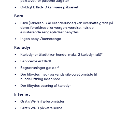
påkrævet for påløbne udgifter
Gyldigt billed-ID kan være påkrævet
Børn
Børn (i alderen 17 år eller derunder) kan overnatte gratis på
deres forældres eller værgers værelse, hvis de
eksisterende sengepladser benyttes
Ingen baby-/barnesenge
Kæledyr
Kæledyr er tilladt (kun hunde, maks. 2 kæledyr i alt)*
Servicedyr er tilladt
Begrænsninger gælder*
Der tilbydes mad- og vandskåle og et område til
hundeluftning uden snor
Der tilbydes pasning af kæledyr
Internet
Gratis Wi-Fi i fællesområder
Gratis Wi-Fi på værelserne