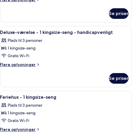
oplysninger
om
Se priser
Premium-
hytte
Indlæs
Et hotelværelse med en stor seng, to 
5
Deluxe-værelse - 1 kingsize-seng - handicapvenligt
alle
Plads til 3 personer
billeder
1 kingsize-seng
af
Deluxe-
Gratis Wi-Fi
værelse
Flere
Flere oplysninger
-
oplysninger
om
1
Se priser
Deluxe-
kingsize-
værelse
seng
-
Indlæs
Et hotelværelse med en stor seng, pejs
4
-
1
Feriehus - 1 kingsize-seng
alle
kingsize-
handicapvenligt
Plads til 3 personer
seng
billeder
-
1 kingsize-seng
af
handicapvenligt
Feriehus
Gratis Wi-Fi
-
Flere
Flere oplysninger