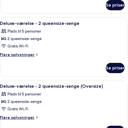
om
1
Se priser
Deluxe-
kingsize-
værelse
seng
-
Indlæs
Et hotelværelse med to senge, et skriv
4
1
Deluxe-værelse - 2 queensize-senge
alle
kingsize-
Plads til 5 personer
seng
billeder
2 queensize-senge
af
Deluxe-
Gratis Wi-Fi
værelse
Flere
Flere oplysninger
-
oplysninger
om
2
Se priser
Deluxe-
queensize-
værelse
senge
-
Indlæs
Et hotelværelse med to senge, et skriv
4
2
Deluxe-værelse - 2 queensize-senge (Oversize)
alle
queensize-
Plads til 5 personer
senge
billeder
2 queensize-senge
af
Deluxe-
Gratis Wi-Fi
værelse
Flere
Flere oplysninger
-
oplysninger
om