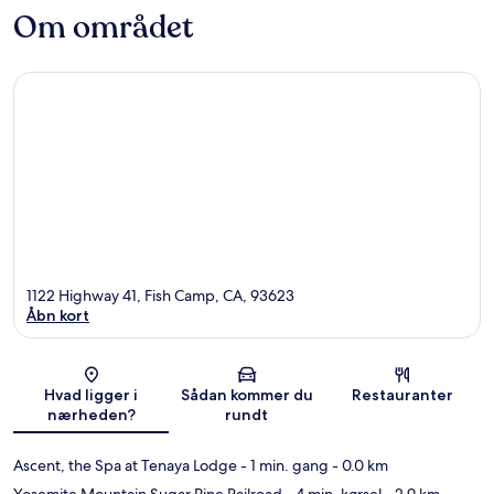
Om området
1122 Highway 41, Fish Camp, CA, 93623
Åbn kort
Kort
Hvad ligger i
Sådan kommer du
Restauranter
nærheden?
rundt
Ascent, the Spa at Tenaya Lodge
- 1 min. gang
- 0.0 km
Yosemite Mountain Sugar Pine Railroad
- 4 min. kørsel
- 2.9 km