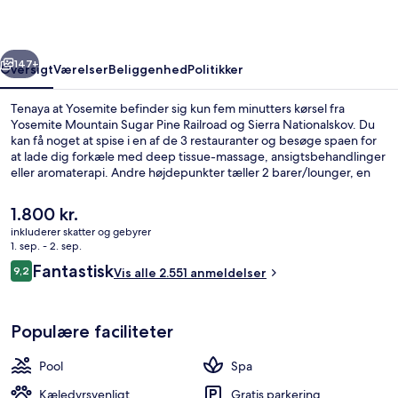
rige
Næste
147+
Oversigt
Værelser
Beliggenhed
Politikker
Tenaya at Yosemite befinder sig kun fem minutters kørsel fra
Yosemite Mountain Sugar Pine Railroad og Sierra Nationalskov. Du
kan få noget at spise i en af de 3 restauranter og besøge spaen for
at lade dig forkæle med deep tissue-massage, ansigtsbehandlinger
eller aromaterapi. Andre højdepunkter tæller 2 barer/lounger, en
indendørs pool og en bar ved poolen. Rejsende har kun godt at sige
om stedets pool og hjælpsomme personale.
Den
1.800 kr.
nuværende
inkluderer skatter og gebyrer
pris
1. sep. - 2. sep.
Overnatningsstedets facade
er
Anmeldelser
Fantastisk
9,2
Vis alle 2.551 anmeldelser
1.800 kr.
9,2 ud af 10.
Populære faciliteter
Pool
Spa
Kæledyrsvenligt
Gratis parkering