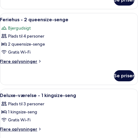
Premium-
queensize-
værelse
senge
-
Indlæs
Et hotelværelse med to senge, et skrive
6
2
Feriehus - 2 queensize-senge
alle
queensize-
Bjergudsigt
senge
billeder
Plads til 4 personer
af
Feriehus
2 queensize-senge
-
Gratis Wi-Fi
2
Flere
Flere oplysninger
queensize-
oplysninger
senge
om
Se priser
Feriehus
-
2
Indlæs
Et hotelværelse med seng, fjernsyn, sk
4
queensize-
Deluxe-værelse - 1 kingsize-seng
alle
senge
Plads til 3 personer
billeder
1 kingsize-seng
af
Deluxe-
Gratis Wi-Fi
værelse
Flere
Flere oplysninger
-
oplysninger