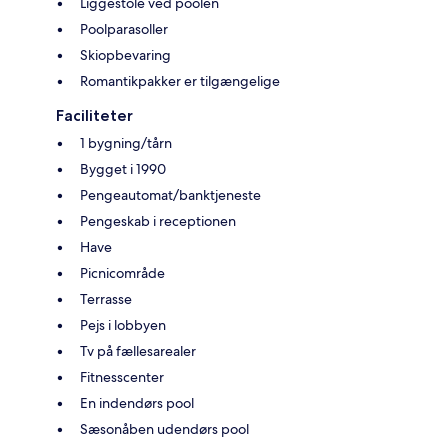
Liggestole ved poolen
Poolparasoller
Skiopbevaring
Romantikpakker er tilgængelige
Faciliteter
1 bygning/tårn
Bygget i 1990
Pengeautomat/banktjeneste
Pengeskab i receptionen
Have
Picnicområde
Terrasse
Pejs i lobbyen
Tv på fællesarealer
Fitnesscenter
En indendørs pool
Sæsonåben udendørs pool