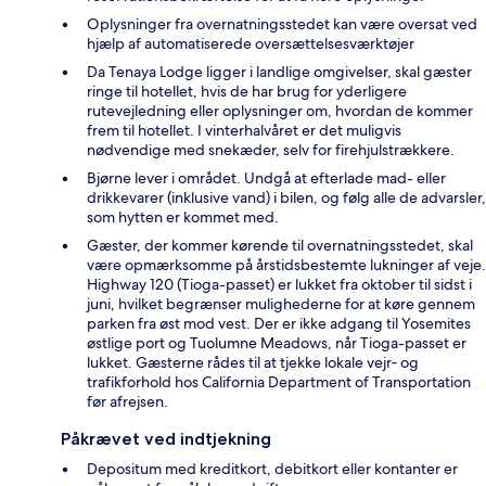
Oplysninger fra overnatningsstedet kan være oversat ved
hjælp af automatiserede oversættelsesværktøjer
Da Tenaya Lodge ligger i landlige omgivelser, skal gæster
ringe til hotellet, hvis de har brug for yderligere
rutevejledning eller oplysninger om, hvordan de kommer
frem til hotellet. I vinterhalvåret er det muligvis
nødvendige med snekæder, selv for firehjulstrækkere.
Bjørne lever i området. Undgå at efterlade mad- eller
drikkevarer (inklusive vand) i bilen, og følg alle de advarsler,
som hytten er kommet med.
Gæster, der kommer kørende til overnatningsstedet, skal
være opmærksomme på årstidsbestemte lukninger af veje.
Highway 120 (Tioga-passet) er lukket fra oktober til sidst i
juni, hvilket begrænser mulighederne for at køre gennem
parken fra øst mod vest. Der er ikke adgang til Yosemites
østlige port og Tuolumne Meadows, når Tioga-passet er
lukket. Gæsterne rådes til at tjekke lokale vejr‑ og
trafikforhold hos California Department of Transportation
før afrejsen.
Påkrævet ved indtjekning
Depositum med kreditkort, debitkort eller kontanter er