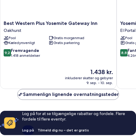
Best
Yosemit
Best Western Plus Yosemite Gateway Inn
Yosemi
Western
View
Oakhurst
El Portal
Plus
Lodge
Pool
Gratis morgenmad
Pool
Yosemite
El
Kæledyrsvenligt
Gratis parkering
Gratis
Gateway
Portal
Inn
9.2
8.8
Fremragende
Fant
9,2
8,8
Oakhurst
ud
ud
1.418 anmeldelser
4.26
af
af
10,
10,
Prisen
1.438 kr.
Fremragende,
Fantasti
er
1.418
4.264
inkluderer skatter og gebyrer
1.438 kr.
anmeldelser
anmelde
9. sep. - 10. sep.
Sammenlign lignende overnatningssteder
Log på for at se tilgængelige rabatter og fordele. Flere
fordele til flere eventyr.
Log på
Tilmeld dig nu – det er gratis