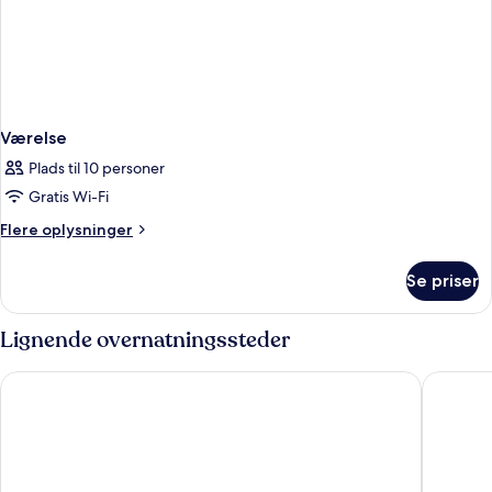
Værelse
Plads til 10 personer
Gratis Wi-Fi
Flere
Flere oplysninger
oplysninger
om
Se priser
Værelse
Lignende overnatningssteder
Best Western Plus Yosemite Gateway Inn
Yosemit