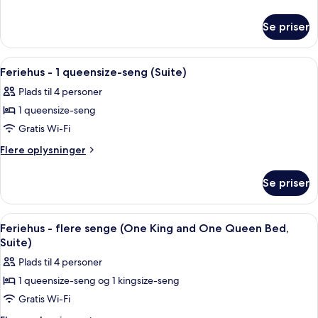
1
oplysninger
om
kingsize-
Se priser
Feriehus
seng
-
1
Indlæs
En stue med pejs, en stensokkel, et tr
4
kingsize-
Feriehus - 1 queensize-seng (Suite)
alle
seng
Plads til 4 personer
billeder
1 queensize-seng
af
Feriehus
Gratis Wi-Fi
-
Flere
Flere oplysninger
1
oplysninger
om
queensize-
Se priser
Feriehus
seng
-
(Suite)
1
Indlæs
En stue med pejs, en stensokkel, et tr
4
queensize-
Feriehus - flere senge (One King and One Queen Bed,
alle
seng
Suite)
(Suite)
billeder
Plads til 4 personer
af
1 queensize-seng og 1 kingsize-seng
Feriehus
Gratis Wi-Fi
-