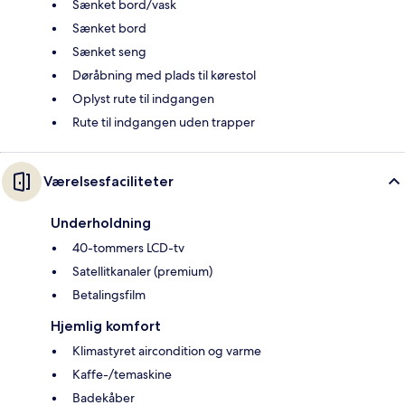
Sænket bord/vask
Sænket bord
Sænket seng
Døråbning med plads til kørestol
Oplyst rute til indgangen
Rute til indgangen uden trapper
Værelsesfaciliteter
Underholdning
40-tommers LCD-tv
Satellitkanaler (premium)
Betalingsfilm
Hjemlig komfort
Klimastyret aircondition og varme
Kaffe-/temaskine
Badekåber