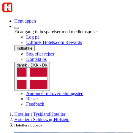
Hent appen
Få adgang til besparelser med medlemspriser
Log på
Udforsk Hotels.com Rewards
Indbakke
Søg efter rejser
Kontakt os
dansk · DKK · DK
Annoncér dit overnatningssted
Rejser
Feedback
Hoteller i Tyskland
Hoteller
Hoteller i Schleswig-Holstein
Hoteller i Lübeck