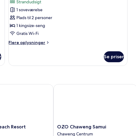
Strandudsigt
billeder
1 soveværelse
af
Paradise
Plads til 2 personer
Modern
1 kingsize-seng
Style
Gratis Wi-Fi
Flere
Flere oplysninger
oplysninger
om
r
Se priser
Paradise
Modern
Style
ch Resort
OZO Chaweng Samui
OZO
each Resort
OZO Chaweng Samui
Chaweng
Chaweng Centrum