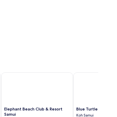
Elephant Beach Club & Resort Samui
Blue Turtle Hotel Samu
Elephant
Blue
Elephant Beach Club & Resort
Blue Turtle Hotel Sa
Beach
Turtle
Samui
Koh Samui