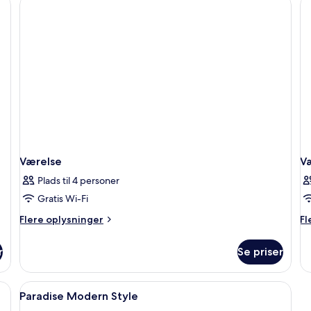
Villa)
Værelse
V
Plads til 4 personer
Gratis Wi-Fi
Flere
Fl
Flere oplysninger
Fl
oplysninger
op
om
o
r
Se priser
Værelse
Væ
stole, med udsigt over havet.
Indlæs
Et hotelværelse med en stor seng, et s
4
Paradise Modern Style
alle