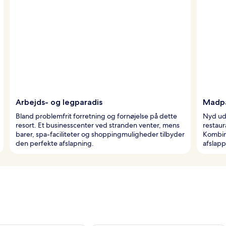
Arbejds- og legparadis
Madpa
Bland problemfrit forretning og fornøjelse på dette
Nyd uds
resort. Et businesscenter ved stranden venter, mens
restaur
barer, spa-faciliteter og shoppingmuligheder tilbyder
Kombine
den perfekte afslapning.
afslapp