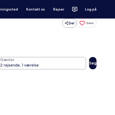
tningssted
Kontakt os
Rejser
Log på
Del
Gem
Gæster
Søg