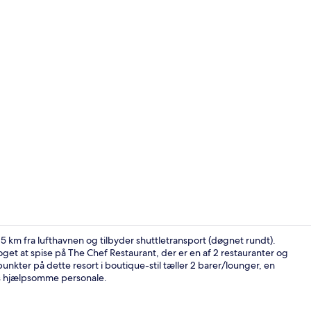
Villa (Grand
 km fra lufthavnen og tilbyder shuttletransport (døgnet rundt).
get at spise på The Chef Restaurant, der er en af 2 restauranter og
kter på dette resort i boutique-stil tæller 2 barer/lounger, en
32-tommers L
ts hjælpsomme personale.