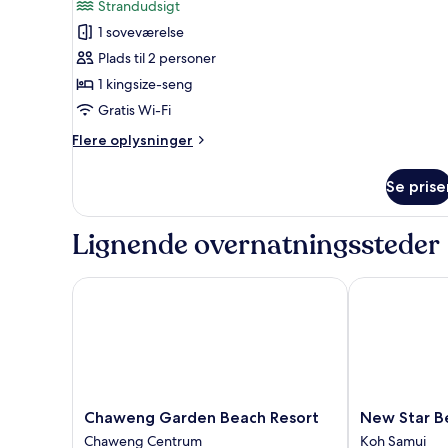
Strandudsigt
billeder
1 soveværelse
af
Paradise
Plads til 2 personer
Thai
1 kingsize-seng
Style
Gratis Wi-Fi
Flere
Flere oplysninger
oplysninger
om
Se prise
Paradise
Thai
Style
Lignende overnatningssteder
Chaweng Garden Beach Resort
New Star Bea
Chaweng
New
Chaweng Garden Beach Resort
New Star B
Garden
Star
Chaweng Centrum
Koh Samui