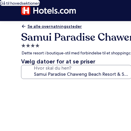
Gå til hovedsektionen
Se alle overnatningssteder
Samui Paradise Chawe
4.0-
stjernet
Dette resort i boutique-stil med forbindelse til et shoppin
overnatningssted
Vælg datoer for at se priser
Hvor skal du hen?
Billedgalleri
for
Samui
Paradise
Chaweng
Beach