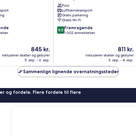
Samui
Pool
Chaweng
nsport
Lufthavnstransport
Centrum
ing
Gratis parkering
Gratis Wi-Fi
9.0
ende
Fremragende
9,0
ud
elser
1.002 anmeldelser
af
10,
Prisen
Prisen
845 kr.
811 kr.
,
Fremragende,
er
er
1.002
inkluderer skatter og gebyrer
inkluderer skatter og gebyrer
845 kr.
811 kr.
anmeldelser
5. sep. - 6. sep.
3. sep. - 4. sep.
Sammenlign lignende overnatningssteder
r og fordele. Flere fordele til flere