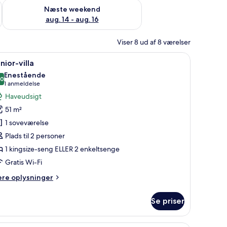
d aug. 7 - aug. 9
Tjek tilgængelighed for næste weekend aug. 14 - aug. 16
Næste weekend
aug. 14 - aug. 16
Viser 8 ud af 8 værelser
og et bord med en plante.
ndlæs
Junior-villa | Premium-sengetøj, minibar, p
11
nior-villa
le
Enestående
illeder
,0
10,0 ud af 10
(1
1 anmeldelse
f
anmeldelse)
Haveudsigt
unior-
51 m²
lla
1 soveværelse
Plads til 2 personer
1 kingsize-seng ELLER 2 enkeltsenge
Gratis Wi-Fi
ere
ere oplysninger
lysninger
m
Se priser
nior-
la