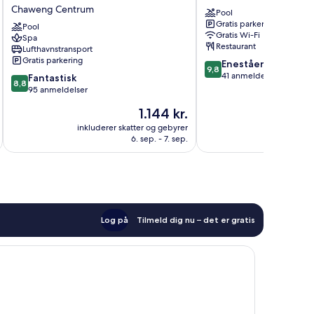
Club
Hotel
Chaweng Centrum
Pool
&
Samui
Gratis parkering
Resort
Pool
Koh
Gratis Wi-Fi
Spa
Samui
Samui
Restaurant
Lufthavnstransport
Chaweng
Gratis parkering
9.8
Enestående
Centrum
9,8
ud
41 anmeldelser
8.8
Fantastisk
8,8
af
ud
95 anmeldelser
10,
af
Prisen
1.144 kr.
Enestående,
10,
er
41
Fantastisk,
inkluderer skatter og gebyrer
inkluderer 
1.144 kr.
anmeldelser
6. sep. - 7. sep.
95
anmeldelser
Log på
Tilmeld dig nu – det er gratis