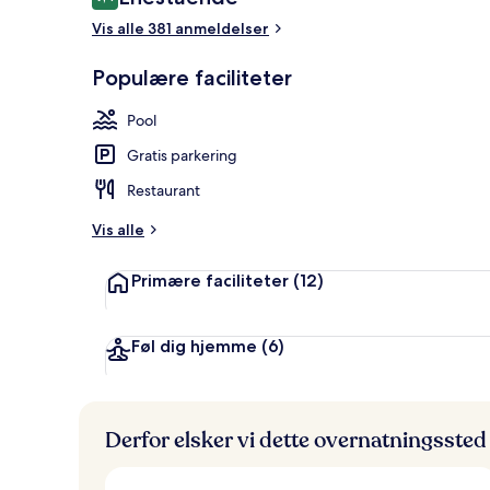
9,4 ud af 10.
Vis alle 381 anmeldelser
Overnatnings
Populære faciliteter
Pool
Gratis parkering
Restaurant
Vis alle
Primære faciliteter
(12)
Føl dig hjemme
(6)
Derfor elsker vi dette overnatningssted