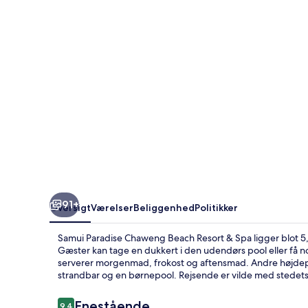
Resort
&
Spa
91+
Oversigt
Værelser
Beliggenhed
Politikker
Samui Paradise Chaweng Beach Resort & Spa ligger blot 5,5
Gæster kan tage en dukkert i den udendørs pool eller få no
serverer morgenmad, frokost og aftensmad. Andre højdepun
strandbar og en børnepool. Rejsende er vilde med stede
Anmeldelser
Enestående
9,4