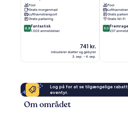
Beach
Beach
Pool
Pool
Resort
Resort
Gratis morgenmad
Lufthavnstra
Chaweng
Koh
Lufthavnstransport
Gratis parker
Centrum
Samui
Gratis parkering
Gratis Wi-Fi
8.8
9.0
Fantastisk
Fremrag
8,8
9,0
ud
ud
1.003 anmeldelser
237 anmeld
af
af
10,
10,
Prisen
741 kr.
Fantastisk,
Fremragende
er
1.003
237
inkluderer skatter og gebyrer
741 kr.
anmeldelser
anmeldelser
3. sep. - 4. sep.
Log på for at se tilgængelige rabatte
eventyr.
Om området