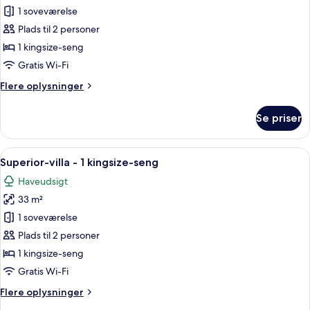
Private
1 soveværelse
Pool
Plads til 2 personer
Villa
1 kingsize-seng
Gratis Wi-Fi
Flere
Flere oplysninger
oplysninger
om
Se priser
Private
Pool
Villa
Indlæs
Et moderne soveværelse med en seng, en
16
Superior-villa - 1 kingsize-seng
alle
Haveudsigt
billeder
33 m²
af
Superior-
1 soveværelse
villa
Plads til 2 personer
-
1 kingsize-seng
1
Gratis Wi-Fi
kingsize-
Flere
Flere oplysninger
seng
oplysninger