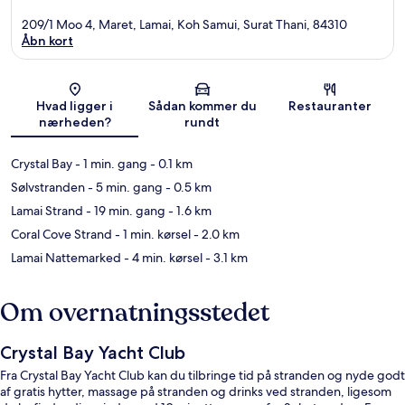
209/1 Moo 4, Maret, Lamai, Koh Samui, Surat Thani, 84310
Åbn kort
Kort
Hvad ligger i
Sådan kommer du
Restauranter
nærheden?
rundt
Crystal Bay
- 1 min. gang
- 0.1 km
Sølvstranden
- 5 min. gang
- 0.5 km
Lamai Strand
- 19 min. gang
- 1.6 km
Coral Cove Strand
- 1 min. kørsel
- 2.0 km
Lamai Nattemarked
- 4 min. kørsel
- 3.1 km
Om overnatningsstedet
Crystal Bay Yacht Club
Fra Crystal Bay Yacht Club kan du tilbringe tid på stranden og nyde godt
af gratis hytter, massage på stranden og drinks ved stranden, ligesom