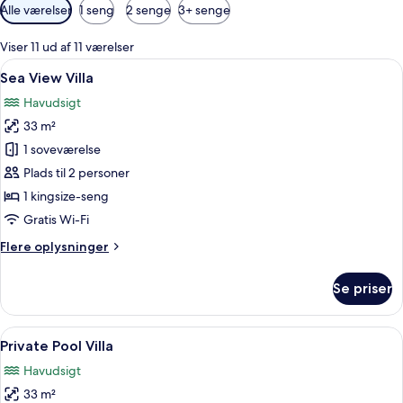
Tilgængelige
Alle værelser
1 seng
2 senge
3+ senge
filtre
for
Viser 11 ud af 11 værelser
værelser
Indlæs
Et resort med flere bygninger, en sti o
10
Sea View Villa
alle
Havudsigt
billeder
33 m²
af
Sea
1 soveværelse
View
Plads til 2 personer
Villa
1 kingsize-seng
Gratis Wi-Fi
Flere
Flere oplysninger
oplysninger
om
Se priser
Sea
View
Villa
Indlæs
En træterrasse med swimmingpool, et
10
Private Pool Villa
alle
Havudsigt
billeder
33 m²
af