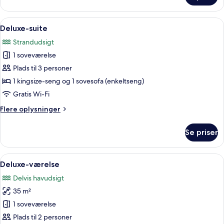
-
dobbeltværelse
udsigt
-
Indlæs
Deluxe-suite | Udsigt fra balkon
til
15
1
Deluxe-suite
alle
bugt
kingsize-
Strandudsigt
seng
billeder
-
1 soveværelse
af
udsigt
Deluxe-
Plads til 3 personer
til
suite
bugt
1 kingsize-seng og 1 sovesofa (enkeltseng)
Gratis Wi-Fi
Flere
Flere oplysninger
oplysninger
om
Se priser
Deluxe-
suite
Indlæs
En overdækket udendørs siddeplads m
7
Deluxe-værelse
alle
Delvis havudsigt
billeder
35 m²
af
Deluxe-
1 soveværelse
værelse
Plads til 2 personer