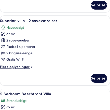
om
Se priser
Superior-
villa
-
Indlæs
Et overdækket udendørs opholdsområd
8
1
Superior-villa - 2 soveværelser
alle
kingsize-
Haveudsigt
seng
billeder
57 m²
af
Superior-
2 soveværelser
villa
Plads til 4 personer
-
2 kingsize-senge
2
Gratis Wi-Fi
soveværelser
Flere
Flere oplysninger
oplysninger
om
Se priser
Superior-
villa
-
Indlæs
Et overdækket udendørs opholdsområ
13
2
2 Bedroom Beachfront Villa
alle
soveværelser
Strandudsigt
billeder
59 m²
af