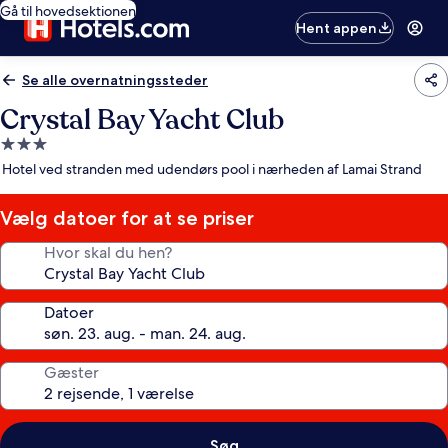
Gå til hovedsektionen
Hent appen
Se alle overnatningssteder
Crystal Bay Yacht Club
3.0-
stjernet
Hotel ved stranden med udendørs pool i nærheden af Lamai Strand
overnatningssted
Vælg datoer for at se priser
Hvor skal du hen?
Datoer
Gæster
Søg