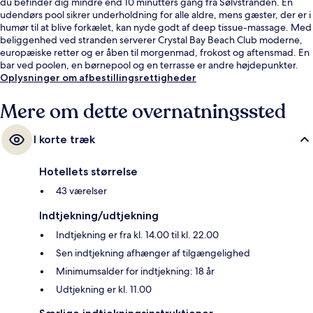
du befinder dig mindre end 10 minutters gang fra Sølvstranden. En
udendørs pool sikrer underholdning for alle aldre, mens gæster, der er i
humør til at blive forkælet, kan nyde godt af deep tissue-massage. Med
beliggenhed ved stranden serverer Crystal Bay Beach Club moderne,
europæiske retter og er åben til morgenmad, frokost og aftensmad. En
bar ved poolen, en børnepool og en terrasse er andre højdepunkter.
Oplysninger om afbestillingsrettigheder
Mere om dette overnatningssted
I korte træk
Hotellets størrelse
43 værelser
Indtjekning/udtjekning
Indtjekning er fra kl. 14.00 til kl. 22.00
Sen indtjekning afhænger af tilgængelighed
Minimumsalder for indtjekning: 18 år
Udtjekning er kl. 11.00