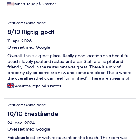
Resort! Simply the best… Thank you both for being so gracious.
Robert, rejse på 3 nætter
Verificeret anmeldelse
8/10 Rigtig godt
11. apr. 2026
Oversæt med Google
Overall, this is a great place. Really good location on a beautiful
beach, lovely pool and restaurant area. Staff are helpful and
friendly. Food in the restaurant was great. There is a mix of
property styles, some are new and some are older. This is where
the overall aesthetic can feel “unfinished”. There are streams of
stagnant water or empty ponds, the bungalows whilst great for
Samantha, rejse på 8 nætter
bedrooms don’t have much is way of living space, feeling more
like a reception room. However, they are clean and any issues
quickly resolved. I wouldn’t let those negatives put you off a
Verificeret anmeldelse
feeling of Thai style accommodation and space and would still
recommend if you want to be in a quieter area and aren’t
10/10 Enestående
looking for the polished feel of a high end resort.
24. dec. 2024
Oversæt med Google
Fabulous location with restaurant on the beach. The room was