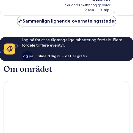
er
Alletiders,
Fremrag
inkluderer skatter og gebyrer
388 kr.
9. sep. - 10. sep.
190
142
anmeldelser
anmelde
Sammenlign lignende overnatningssteder
Log på for at se tilgængelige rabatter og fordele. Flere
fordele til flere eventyr.
Log på
Tilmeld dig nu – det er gratis
Om området