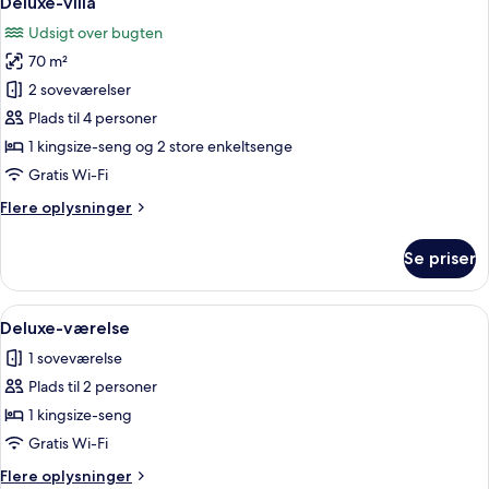
Deluxe-villa
alle
Udsigt over bugten
billeder
70 m²
af
Deluxe-
2 soveværelser
villa
Plads til 4 personer
1 kingsize-seng og 2 store enkeltsenge
Gratis Wi-Fi
Flere
Flere oplysninger
oplysninger
om
Se priser
Deluxe-
villa
Indlæs
En træterrasse med udsigt over et po
10
Deluxe-værelse
alle
1 soveværelse
billeder
Plads til 2 personer
af
Deluxe-
1 kingsize-seng
værelse
Gratis Wi-Fi
Flere
Flere oplysninger