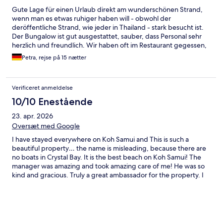
Gute Lage für einen Urlaub direkt am wunderschönen Strand,
wenn man es etwas ruhiger haben will - obwohl der
deröffentliche Strand, wie jeder in Thailand - stark besucht ist.
Der Bungalow ist gut ausgestattet, sauber, dass Personal sehr
herzlich und freundlich. Wir haben oft im Restaurant gegessen,
schmeckt sehr gut, viele frische Früchte jeden Tag. Den Roller
Petra, rejse på 15 nætter
haben wir direkt im Hotel mieten können, preislich gleich wie an
der Hauptstraße. Im Restaurant gibt es die Möglichkeit, eine
Schnorchel Brille für 250 Baht zu leihen. Zwei mal wöchentlich
Verificeret anmeldelse
findet eine Feuer-Show statt. Der Aufenthalt war sehr
angenehm, jedenfalls zu empfehlen.
10/10 Enestående
23. apr. 2026
Oversæt med Google
I have stayed everywhere on Koh Samui and This is such a
beautiful property… the name is misleading, because there are
no boats in Crystal Bay. It is the best beach on Koh Samui! The
manager was amazing and took amazing care of me! He was so
kind and gracious. Truly a great ambassador for the property. I
had issues with my aircon and he had the whole system
replaced. I moved to their sister property a few hundred meters
down the beach, to have a different view and both the
managers treated me like a VIP. All the staff, food and views are
amazing. I love Crystal Bay Yacht Club and Crystal Bay Beach