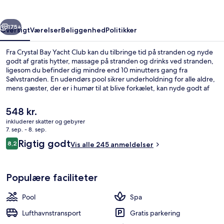
rige
Næste
175+
Oversigt
Værelser
Beliggenhed
Politikker
Fra Crystal Bay Yacht Club kan du tilbringe tid på stranden og nyde
godt af gratis hytter, massage på stranden og drinks ved stranden,
ligesom du befinder dig mindre end 10 minutters gang fra
Sølvstranden. En udendørs pool sikrer underholdning for alle aldre,
mens gæster, der er i humør til at blive forkælet, kan nyde godt af
deep tissue-massage. Med beliggenhed ved stranden serverer
Crystal Bay Beach Club moderne, europæiske retter og er åben til
Den
548 kr.
morgenmad, frokost og aftensmad. En bar ved poolen, en
nuværende
inkluderer skatter og gebyrer
børnepool og en terrasse er andre højdepunkter.
pris
7. sep. - 8. sep.
Udsigt fra overnatningsstedet
er
Anmeldelser
Rigtig godt
8,2
Vis alle 245 anmeldelser
548 kr.
8,2 ud af 10.
Populære faciliteter
Pool
Spa
Lufthavnstransport
Gratis parkering