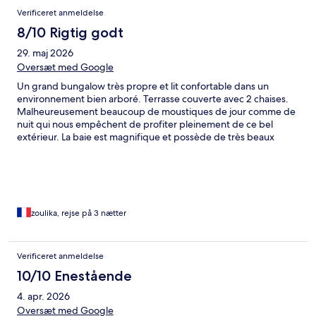
Verificeret anmeldelse
8/10 Rigtig godt
29. maj 2026
Oversæt med Google
Un grand bungalow très propre et lit confortable dans un
environnement bien arboré. Terrasse couverte avec 2 chaises.
Malheureusement beaucoup de moustiques de jour comme de
nuit qui nous empêchent de profiter pleinement de ce bel
extérieur. La baie est magnifique et possède de très beaux
coraux dont on peut profiter pleinement à marée haute comme
à marée basse avec masque, palmes et tuba
zoulika, rejse på 3 nætter
Verificeret anmeldelse
10/10 Enestående
4. apr. 2026
Oversæt med Google