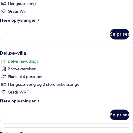
1 kingsize-seng
Gratis Wi-Fi
Flere
Flere oplysninger
oplysninger
om
Se priser
Deluxe-
værelse
Indlæs
Et overdækket udendørs siddeområde m
9
Deluxe-villa
alle
Delvis havudsigt
billeder
2 soveværelser
af
Deluxe-
Plads til 4 personer
villa
1 kingsize-seng og 2 store enkeltsenge
Gratis Wi-Fi
Flere
Flere oplysninger
oplysninger
om
Se priser
Deluxe-
villa
Indlæs
Et overdækket udendørs siddeområde m
8