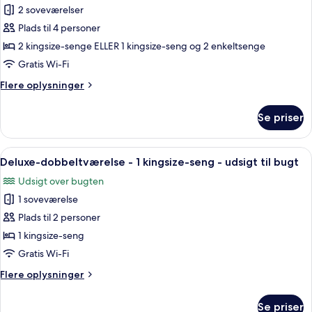
2
2 soveværelser
Bedroom
Plads til 4 personer
Beachfront
2 kingsize-senge ELLER 1 kingsize-seng og 2 enkeltsenge
Villa
Gratis Wi-Fi
Flere
Flere oplysninger
oplysninger
om
Se priser
2
Bedroom
Beachfront
Indlæs
Et overdækket udendørsområde med tr
10
Villa
Deluxe-dobbeltværelse - 1 kingsize-seng - udsigt til bugt
alle
Udsigt over bugten
billeder
1 soveværelse
af
Deluxe-
Plads til 2 personer
dobbeltværelse
1 kingsize-seng
-
Gratis Wi-Fi
1
Flere
Flere oplysninger
kingsize-
oplysninger
seng
om
Se priser
Deluxe-