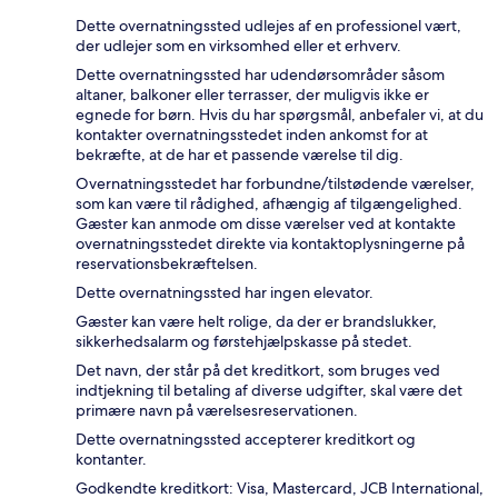
Dette overnatningssted udlejes af en professionel vært,
der udlejer som en virksomhed eller et erhverv.
Dette overnatningssted har udendørsområder såsom
altaner, balkoner eller terrasser, der muligvis ikke er
egnede for børn. Hvis du har spørgsmål, anbefaler vi, at du
kontakter overnatningsstedet inden ankomst for at
bekræfte, at de har et passende værelse til dig.
Overnatningsstedet har forbundne/tilstødende værelser,
som kan være til rådighed, afhængig af tilgængelighed.
Gæster kan anmode om disse værelser ved at kontakte
overnatningsstedet direkte via kontaktoplysningerne på
reservationsbekræftelsen.
Dette overnatningssted har ingen elevator.
Gæster kan være helt rolige, da der er brandslukker,
sikkerhedsalarm og førstehjælpskasse på stedet.
Det navn, der står på det kreditkort, som bruges ved
indtjekning til betaling af diverse udgifter, skal være det
primære navn på værelsesreservationen.
Dette overnatningssted accepterer kreditkort og
kontanter.
Godkendte kreditkort: Visa, Mastercard, JCB International,