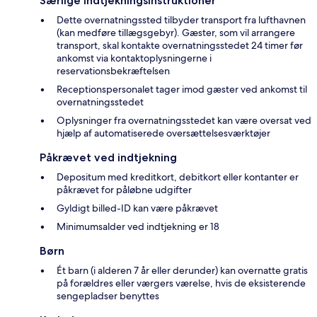
Særlige indtjekningsinstruktioner
Dette overnatningssted tilbyder transport fra lufthavnen
(kan medføre tillægsgebyr). Gæster, som vil arrangere
transport, skal kontakte overnatningsstedet 24 timer før
ankomst via kontaktoplysningerne i
reservationsbekræftelsen
Receptionspersonalet tager imod gæster ved ankomst til
overnatningsstedet
Oplysninger fra overnatningsstedet kan være oversat ved
hjælp af automatiserede oversættelsesværktøjer
Påkrævet ved indtjekning
Depositum med kreditkort, debitkort eller kontanter er
påkrævet for påløbne udgifter
Gyldigt billed-ID kan være påkrævet
Minimumsalder ved indtjekning er 18
Børn
Ét barn (i alderen 7 år eller derunder) kan overnatte gratis
på forældres eller værgers værelse, hvis de eksisterende
sengepladser benyttes