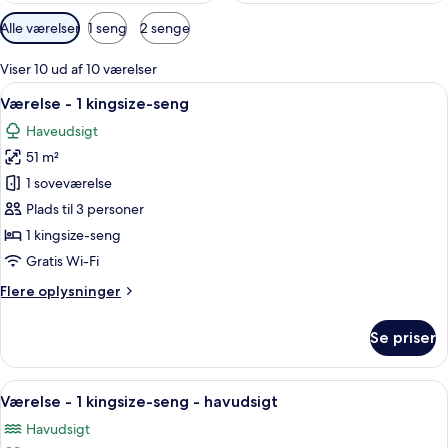
Tilgængelige
Alle værelser
1 seng
2 senge
filtre
for
Viser 10 ud af 10 værelser
værelser
Indlæs
Et hotelværelse med en stor seng, et f
9
Værelse - 1 kingsize-seng
alle
Haveudsigt
billeder
51 m²
af
Værelse
1 soveværelse
-
Plads til 3 personer
1
1 kingsize-seng
kingsize-
Gratis Wi-Fi
seng
Flere
Flere oplysninger
oplysninger
om
Se priser
Værelse
-
1
Indlæs
Et moderne hotelværelse med en stor s
8
kingsize-
Værelse - 1 kingsize-seng - havudsigt
alle
seng
Havudsigt
billeder