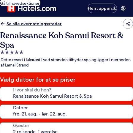
Gå til hovedsektionen
Hent appen
Se alle overnatningssteder
Renaissance Koh Samui Resort &
Spa
5.0-
stjernet
Dette resort i luksusstil ved stranden tilbyder spa og ligger i nærheden
overnatningssted
af Lamai Strand
Vælg datoer for at se priser
Hvor skal du hen?
Datoer
Gæster