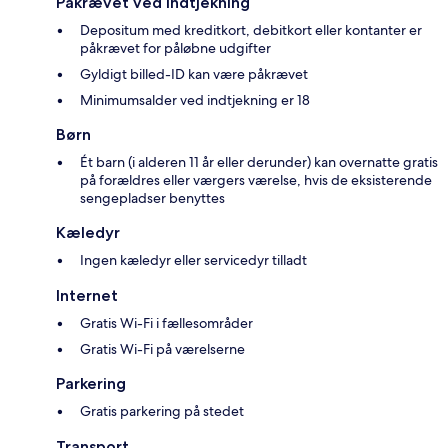
Påkrævet ved indtjekning
Depositum med kreditkort, debitkort eller kontanter er
påkrævet for påløbne udgifter
Gyldigt billed-ID kan være påkrævet
Minimumsalder ved indtjekning er 18
Børn
Ét barn (i alderen 11 år eller derunder) kan overnatte gratis
på forældres eller værgers værelse, hvis de eksisterende
sengepladser benyttes
Kæledyr
Ingen kæledyr eller servicedyr tilladt
Internet
Gratis Wi-Fi i fællesområder
Gratis Wi-Fi på værelserne
Parkering
Gratis parkering på stedet
Transport