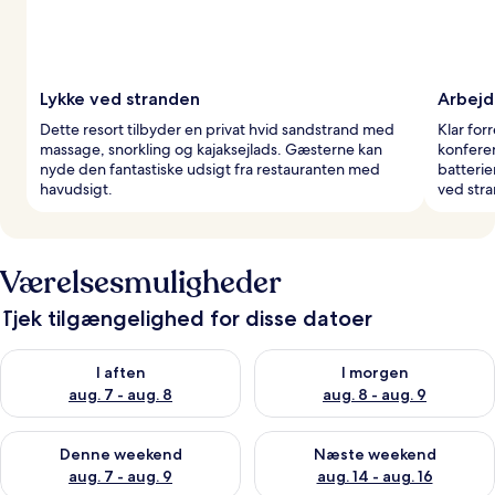
Lykke ved stranden
Arbejd
Dette resort tilbyder en privat hvid sandstrand med
Klar for
massage, snorkling og kajaksejlads. Gæsterne kan
konferen
nyde den fantastiske udsigt fra restauranten med
batteri
havudsigt.
ved str
Værelsesmuligheder
Tjek tilgængelighed for disse datoer
Tjek tilgængelighed for i aften aug. 7 - aug. 8
Tjek tilgængelighed for i morg
I aften
I morgen
aug. 7 - aug. 8
aug. 8 - aug. 9
Tjek tilgængelighed for denne weekend aug. 7 - aug. 9
Tjek tilgængelighed for næste
Denne weekend
Næste weekend
aug. 7 - aug. 9
aug. 14 - aug. 16