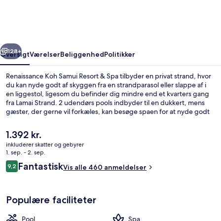
Resort
&
Spa
rige
Næste
128+
Oversigt
Værelser
Beliggenhed
Politikker
Renaissance Koh Samui Resort & Spa tilbyder en privat strand, hvor
du kan nyde godt af skyggen fra en strandparasol eller slappe af i
en liggestol, ligesom du befinder dig mindre end et kvarters gang
fra Lamai Strand. 2 udendørs pools indbyder til en dukkert, mens
gæster, der gerne vil forkæles, kan besøge spaen for at nyde godt
af massage, body wrap-behandlinger og aromaterapi. TawaNN
Restaurant, en af 2 restauranter, serverer retter med fisk og skaldyr
Den
1.392 kr.
og er åben til aftensmad. En bar ved poolen, et fitnesscenter og en
nuværende
inkluderer skatter og gebyrer
terrasse er andre højdepunkter på dette resort med
pris
1. sep. - 2. sep.
luksusfaciliteter. Rejsende er vilde med stedets hjælpsomme
2 udendørs pools, parasoller, liggestol
er
Anmeldelser
personale.
Fantastisk
9,2
Vis alle 460 anmeldelser
1.392 kr.
9,2 ud af 10.
Populære faciliteter
Pool
Spa