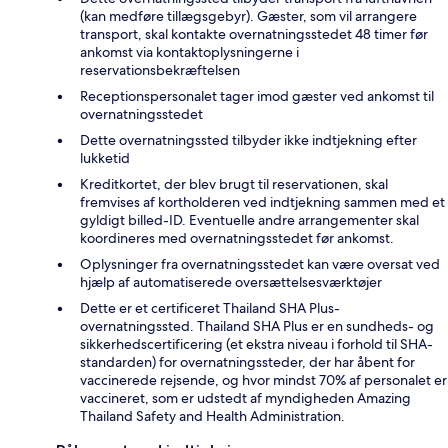
(kan medføre tillægsgebyr). Gæster, som vil arrangere
transport, skal kontakte overnatningsstedet 48 timer før
ankomst via kontaktoplysningerne i
reservationsbekræftelsen
Receptionspersonalet tager imod gæster ved ankomst til
overnatningsstedet
Dette overnatningssted tilbyder ikke indtjekning efter
lukketid
Kreditkortet, der blev brugt til reservationen, skal
fremvises af kortholderen ved indtjekning sammen med et
gyldigt billed-ID. Eventuelle andre arrangementer skal
koordineres med overnatningsstedet før ankomst.
Oplysninger fra overnatningsstedet kan være oversat ved
hjælp af automatiserede oversættelsesværktøjer
Dette er et certificeret Thailand SHA Plus-
overnatningssted. Thailand SHA Plus er en sundheds- og
sikkerhedscertificering (et ekstra niveau i forhold til SHA-
standarden) for overnatningssteder, der har åbent for
vaccinerede rejsende, og hvor mindst 70% af personalet er
vaccineret, som er udstedt af myndigheden Amazing
Thailand Safety and Health Administration.