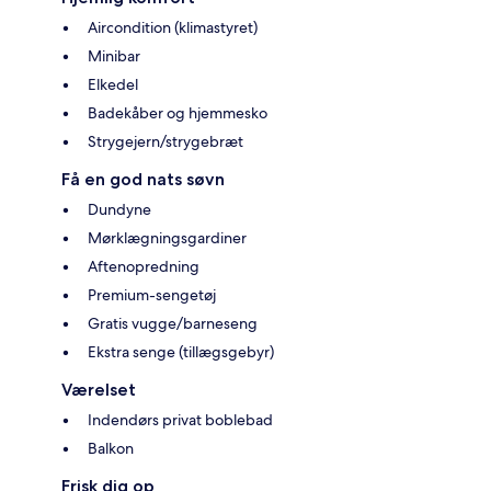
Aircondition (klimastyret)
Minibar
Elkedel
Badekåber og hjemmesko
Strygejern/strygebræt
Få en god nats søvn
Dundyne
Mørklægningsgardiner
Aftenopredning
Premium-sengetøj
Gratis vugge/barneseng
Ekstra senge (tillægsgebyr)
Værelset
Indendørs privat boblebad
Balkon
Frisk dig op