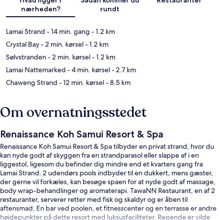
nærheden?
rundt
Lamai Strand
- 14 min. gang
- 1.2 km
Crystal Bay
- 2 min. kørsel
- 1.2 km
Sølvstranden
- 2 min. kørsel
- 1.2 km
Lamai Nattemarked
- 4 min. kørsel
- 2.7 km
Chaweng Strand
- 12 min. kørsel
- 8.5 km
Om overnatningsstedet
Renaissance Koh Samui Resort & Spa
Renaissance Koh Samui Resort & Spa tilbyder en privat strand, hvor du
kan nyde godt af skyggen fra en strandparasol eller slappe af i en
liggestol, ligesom du befinder dig mindre end et kvarters gang fra
Lamai Strand. 2 udendørs pools indbyder til en dukkert, mens gæster,
der gerne vil forkæles, kan besøge spaen for at nyde godt af massage,
body wrap-behandlinger og aromaterapi. TawaNN Restaurant, en af 2
restauranter, serverer retter med fisk og skaldyr og er åben til
aftensmad. En bar ved poolen, et fitnesscenter og en terrasse er andre
højdepunkter på dette resort med luksusfaciliteter. Rejsende er vilde