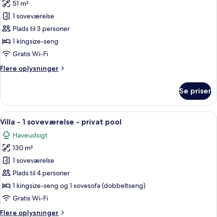
51 m²
af
Værelse
1 soveværelse
-
Plads til 3 personer
1
1 kingsize-seng
kingsize-
Gratis Wi-Fi
seng
Flere
Flere oplysninger
-
oplysninger
havudsigt
om
Se priser
Værelse
-
1
Indlæs
Et poolområde med liggestole, et lille 
8
kingsize-
Villa - 1 soveværelse - privat pool
alle
seng
Haveudsigt
-
billeder
havudsigt
130 m²
af
Villa
1 soveværelse
-
Plads til 4 personer
1
1 kingsize-seng og 1 sovesofa (dobbeltseng)
soveværelse
Gratis Wi-Fi
-
Flere
Flere oplysninger
privat