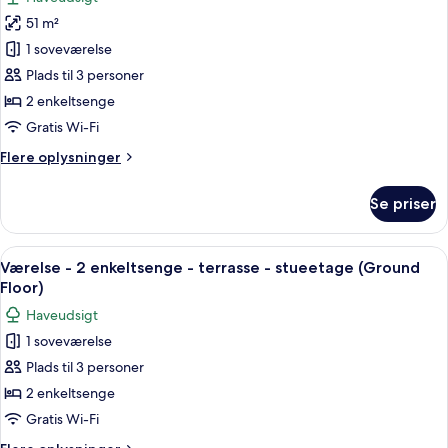
havudsigt
billeder
51 m²
af
Værelse
1 soveværelse
-
Plads til 3 personer
2
2 enkeltsenge
enkeltsenge
Gratis Wi-Fi
Flere
Flere oplysninger
oplysninger
om
Se priser
Værelse
-
2
Indlæs
Et hotelværelse med to senge, fjernsy
9
enkeltsenge
Værelse - 2 enkeltsenge - terrasse - stueetage (Ground
alle
Floor)
billeder
Haveudsigt
af
1 soveværelse
Værelse
Plads til 3 personer
-
2
2 enkeltsenge
enkeltsenge
Gratis Wi-Fi
-
Flere