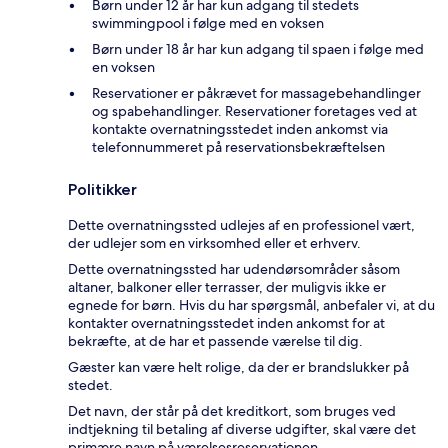
Børn under 12 år har kun adgang til stedets
swimmingpool i følge med en voksen
Børn under 18 år har kun adgang til spaen i følge med
en voksen
Reservationer er påkrævet for massagebehandlinger
og spabehandlinger. Reservationer foretages ved at
kontakte overnatningsstedet inden ankomst via
telefonnummeret på reservationsbekræftelsen
Politikker
Dette overnatningssted udlejes af en professionel vært,
der udlejer som en virksomhed eller et erhverv.
Dette overnatningssted har udendørsområder såsom
altaner, balkoner eller terrasser, der muligvis ikke er
egnede for børn. Hvis du har spørgsmål, anbefaler vi, at du
kontakter overnatningsstedet inden ankomst for at
bekræfte, at de har et passende værelse til dig.
Gæster kan være helt rolige, da der er brandslukker på
stedet.
Det navn, der står på det kreditkort, som bruges ved
indtjekning til betaling af diverse udgifter, skal være det
primære navn på værelsesreservationen.