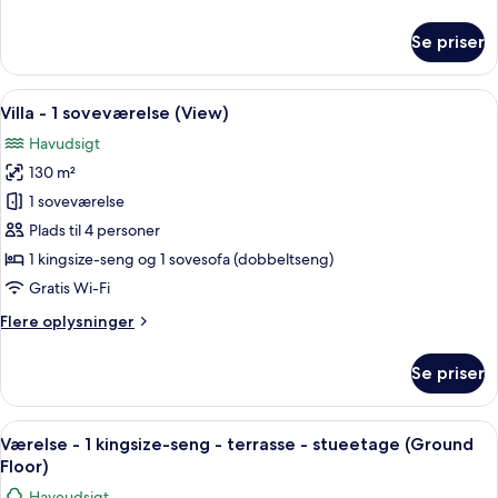
oplysninger
pool
om
Se priser
Villa
-
1
Indlæs
Et poolområde med havudsigt, omgivet
10
soveværelse
Villa - 1 soveværelse (View)
alle
-
Havudsigt
privat
billeder
pool
130 m²
af
Villa
1 soveværelse
-
Plads til 4 personer
1
1 kingsize-seng og 1 sovesofa (dobbeltseng)
soveværelse
Gratis Wi-Fi
(View)
Flere
Flere oplysninger
oplysninger
om
Se priser
Villa
-
1
Indlæs
Et hotelværelse med en stor seng, et f
9
soveværelse
Værelse - 1 kingsize-seng - terrasse - stueetage (Ground
alle
(View)
Floor)
billeder
Haveudsigt