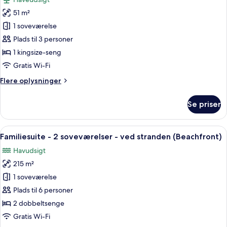
af
51 m²
Værelse
1 soveværelse
-
1
Plads til 3 personer
kingsize-
1 kingsize-seng
seng
Gratis Wi-Fi
-
Flere
Flere oplysninger
terrasse
oplysninger
-
om
Se priser
Værelse
stueetage
-
(Ground
1
Indlæs
En moderne stue med sofa, fjernsyn, 
Floor)
7
kingsize-
Familiesuite - 2 soveværelser - ved stranden (Beachfront)
alle
seng
Havudsigt
-
billeder
terrasse
215 m²
af
-
Familiesuite
1 soveværelse
stueetage
-
(Ground
Plads til 6 personer
Floor)
2
2 dobbeltsenge
soveværelser
Gratis Wi-Fi
-