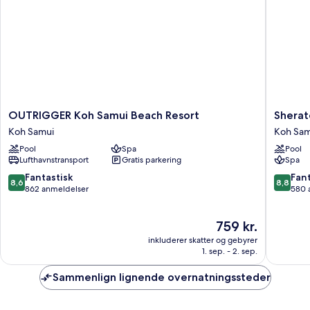
havudsigt
OUTRIGGER
Sherato
OUTRIGGER Koh Samui Beach Resort
Sherat
Koh
Samui
Koh Samui
Koh Sam
Samui
Resort
Pool
Spa
Pool
Beach
Koh
Lufthavnstransport
Gratis parkering
Spa
Resort
Samui
Koh
8.6
8.8
Fantastisk
Fant
8,6
8,8
Samui
ud
ud
862 anmeldelser
580 
af
af
10,
10,
Prisen
759 kr.
Fantastisk,
Fantasti
er
862
580
inkluderer skatter og gebyrer
759 kr.
anmeldelser
anmelde
1. sep. - 2. sep.
Sammenlign lignende overnatningssteder