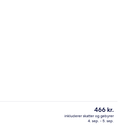
Two bedroom Family Pool Villa | Pre
Den
466 kr.
nuværende
inkluderer skatter og gebyrer
pris
4. sep. - 5. sep.
Two bedroom Seaview Deluxe Jacuzzi 
er
466 kr.