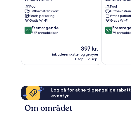
Palace
Lamai
Pool
Pool
Lamai
Resort
Lufthavnstransport
Lufthavnstra
Centrum
Samui
Gratis parkering
Gratis parker
Lamai
Gratis Wi-Fi
Gratis Wi-Fi
Centrum
9.0
9.2
Fremragende
Fremrag
9,0
9,2
ud
ud
367 anmeldelser
79 anmelde
af
af
10,
10,
Prisen
397 kr.
Fremragende,
Fremragende
er
367
79
inkluderer skatter og gebyrer
397 kr.
anmeldelser
anmeldelser
1. sep. - 2. sep.
Log på for at se tilgængelige rabatte
eventyr.
Om området