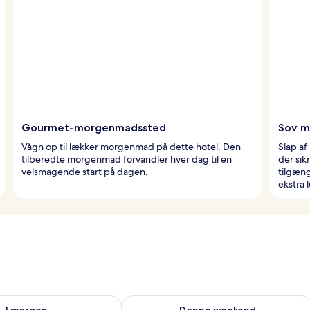
Gourmet-morgenmadssted
Sov m
Vågn op til lækker morgenmad på dette hotel. Den
Slap af
tilberedte morgenmad forvandler hver dag til en
der sik
velsmagende start på dagen.
tilgæn
ekstra 
lighed for i morgen aug. 9 - aug. 10
Tjek tilgængelighed for denne weeken
I morgen
Denne weekend