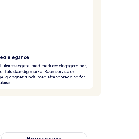
ed elegance
 i luksussengetøj med mørklægningsgardiner,
rer fuldstændig mørke. Roomservice er
gelig døgnet rundt, med aftenopredning for
luksus.
d aug. 14 - aug. 16
Tjek tilgængelighed for næste weekend aug. 21 - aug. 23
Næste weekend