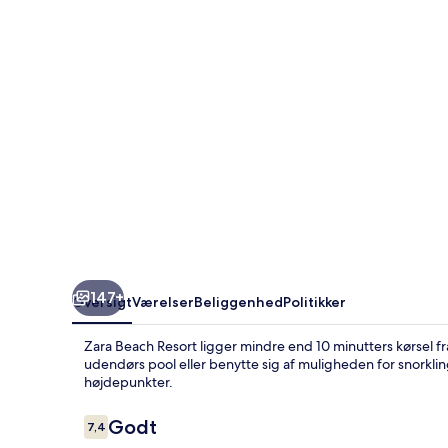
147+
Oversigt
Værelser
Beliggenhed
Politikker
Zara Beach Resort ligger mindre end 10 minutters kørsel 
udendørs pool eller benytte sig af muligheden for snorkli
højdepunkter.
Anmeldelser
Godt
7,4
7,4 ud af 10.