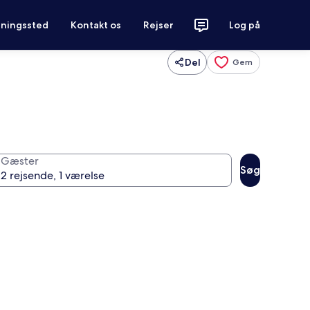
tningssted
Kontakt os
Rejser
Log på
Del
Gem
Gæster
Søg