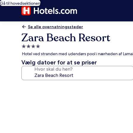
Gå til hovedsektionen
Se alle overnatningssteder
Zara Beach Resort
4.0-
stjernet
Hotel ved stranden med udendørs pool i nærheden af Lamai
overnatningssted
Vælg datoer for at se priser
Hvor skal du hen?
Billedgalleri
for
Zara
Beach
Resort