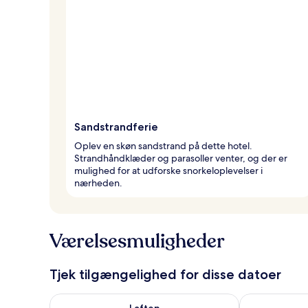
Sandstrandferie
Oplev en skøn sandstrand på dette hotel.
Strandhåndklæder og parasoller venter, og der er
mulighed for at udforske snorkeloplevelser i
nærheden.
Værelsesmuligheder
Tjek tilgængelighed for disse datoer
Tjek tilgængelighed for i aften aug. 8 - aug. 9
Tjek tilgænge
I aften