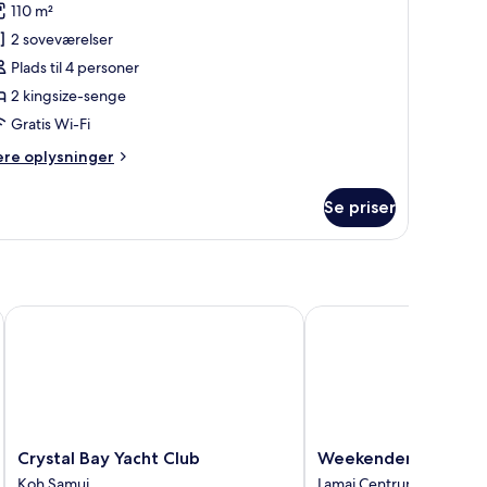
110 m²
f
wo
2 soveværelser
edroom
Plads til 4 personer
eaview
2 kingsize-senge
eluxe
Gratis Wi-Fi
acuzzi
ere
ere oplysninger
lysninger
m
Se priser
wo
edroom
aview
luxe
cuzzi
Crystal Bay Yacht Club
Weekender Resort
Crystal
Weekender
Crystal Bay Yacht Club
Weekender Resort
Bay
Resort
Koh Samui
Lamai Centrum