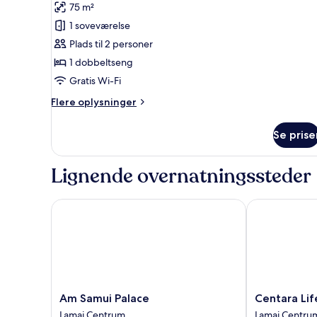
75 m²
af
Værelse
1 soveværelse
Plads til 2 personer
1 dobbeltseng
Gratis Wi-Fi
Flere
Flere oplysninger
oplysninger
om
Se prise
Værelse
Lignende overnatningssteder
Am Samui Palace
Centara Life 
Am
Centara
Am Samui Palace
Centara Lif
Samui
Life
Lamai Centrum
Lamai Centru