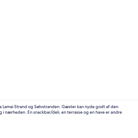
Skabervideo
fra Lamai Strand og Sølvstranden. Gæster kan nyde godt af den
ng i nærheden. En snackbar/deli, en terrasse og en have er andre
Reception