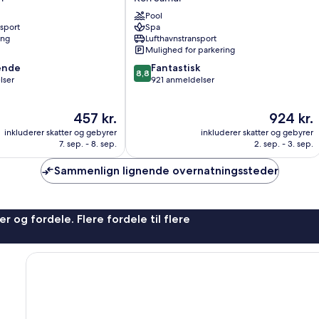
Villas
Pool
&
nsport
Spa
Resort
ing
Lufthavnstransport
Koh
Mulighed for parkering
Samui
8.8
ende
Fantastisk
8,8
ud
lser
921 anmeldelser
af
10,
Prisen
Prisen
457 kr.
924 kr.
,
Fantastisk,
er
er
921
inkluderer skatter og gebyrer
inkluderer skatter og gebyrer
457 kr.
924 kr.
anmeldelser
7. sep. - 8. sep.
2. sep. - 3. sep.
Sammenlign lignende overnatningssteder
r og fordele. Flere fordele til flere