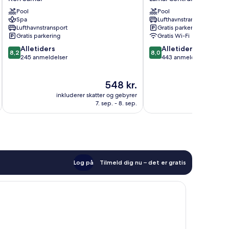
Yacht
Lamai
Pool
Pool
Club
Centrum
Spa
Lufthavnstransport
Koh
Lufthavnstransport
Gratis parkering
Samui
Gratis parkering
Gratis Wi-Fi
8.2
8.0
Alletiders
Alletiders
8,2
8,0
ud
ud
245 anmeldelser
443 anmeldelser
af
af
10,
10,
Prisen
548 kr.
Alletiders,
Alletiders,
er
245
443
inkluderer skatter og gebyrer
inkluderer 
548 kr.
anmeldelser
anmeldelser
7. sep. - 8. sep.
Log på
Tilmeld dig nu – det er gratis