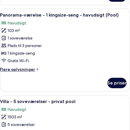
Indlæs
Et roligt udendørs opholdsområde med
5
Panorama-værelse - 1 kingsize-seng - havudsigt (Pool)
alle
Havudsigt
billeder
103 m²
af
Panorama-
1 soveværelse
værelse
Plads til 3 personer
-
1 kingsize-seng
1
Gratis Wi-Fi
kingsize-
Flere
Flere oplysninger
seng
oplysninger
-
om
Se priser
havudsigt
Panorama-
værelse
(Pool)
-
Indlæs
En rolig pool med havudsigt, omgivet 
5
1
Villa - 5 soveværelser - privat pool
alle
kingsize-
Havudsigt
seng
billeder
-
1503 m²
af
havudsigt
Villa
5 soveværelser
(Pool)