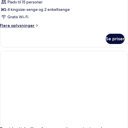
-
Plads til 15 personer
5
4 kingsize-senge og 2 enkeltsenge
soveværelser
Gratis Wi-Fi
-
Flere
Flere oplysninger
privat
oplysninger
pool
om
Se priser
Villa
-
5
soveværelser
-
privat
pool