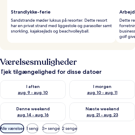
Strandlykke-ferie
Arbejd
Sandstrande møder luksus på resorter. Dette resort
Dette r
har en privat strand med liggestole og parasoller samt
forretn
snorkling, kajaksejlads og beachvolleyball.
business
golf give
Værelsesmuligheder
Tjek tilgængelighed for disse datoer
Tjek tilgængelighed for i aften aug. 9 - aug. 10
Tjek tilgængelighed for i morg
I aften
I morgen
aug. 9 - aug. 10
aug. 10 - aug. 11
Tjek tilgængelighed for denne weekend aug. 14 - aug. 16
Tjek tilgængelighed for næste
Denne weekend
Næste weekend
aug. 14 - aug. 16
aug. 21 - aug. 23
Tilgængelige
Alle værelser
1 seng
3+ senge
2 senge
filtre