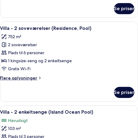
om
Se priser
Familieværelse
-
3
Indlæs
Et højt hotel med pool, træterrasse og
5
soveværelser
Villa - 2 soveværelser (Residence, Pool)
alle
(Residence,
752 m²
Pool)
billeder
2 soveværelser
af
Villa
Plads til 6 personer
-
1 kingsize-seng og 2 enkeltsenge
2
Gratis Wi-Fi
soveværelser
Flere
Flere oplysninger
(Residence,
oplysninger
Pool)
om
Se priser
Villa
-
2
Indlæs
Udeafgrundspool med udsigt til hav o
6
soveværelser
Villa - 2 enkeltsenge (Island Ocean Pool)
alle
(Residence,
Havudsigt
Pool)
billeder
103 m²
af
Villa
Plads til 3 personer