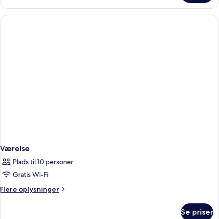
Værelse
Plads til 10 personer
Gratis Wi-Fi
Flere
Flere oplysninger
oplysninger
om
Se priser
Værelse