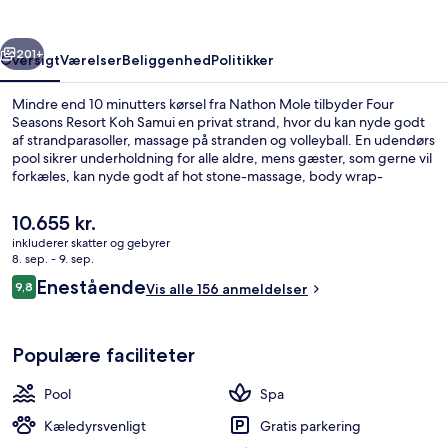
Samui
rige
Næste
201+
Oversigt
Værelser
Beliggenhed
Politikker
Mindre end 10 minutters kørsel fra Nathon Mole tilbyder Four
Seasons Resort Koh Samui en privat strand, hvor du kan nyde godt
af strandparasoller, massage på stranden og volleyball. En udendørs
pool sikrer underholdning for alle aldre, mens gæster, som gerne vil
forkæles, kan nyde godt af hot stone-massage, body wrap-
behandlinger og aromaterapi. KOH, en af 2 restauranter, serverer
thailandske retter og er åben til morgenmad, frokost og aftensmad.
Den
10.655 kr.
Andre faciliteter på dette resort med luksusfaciliteter tæller en
nuværende
inkluderer skatter og gebyrer
gratis børneklub, en strandbar og et døgnåbent motionscenter.
pris
8. sep. - 9. sep.
Luftfoto
er
Anmeldelser
Enestående
9,8
Vis alle 156 anmeldelser
10.655 kr.
9,8 ud af 10.
Populære faciliteter
Pool
Spa
Kæledyrsvenligt
Gratis parkering