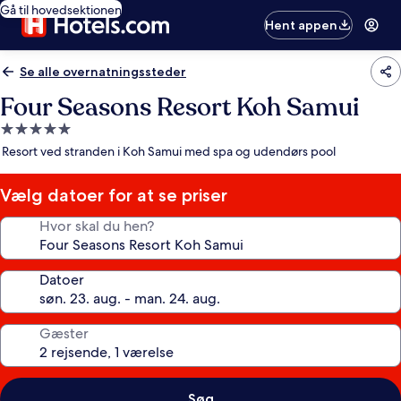
Gå til hovedsektionen
Hent appen
Se alle overnatningssteder
Four Seasons Resort Koh Samui
5.0-
stjernet
Resort ved stranden i Koh Samui med spa og udendørs pool
overnatningssted
Vælg datoer for at se priser
Hvor skal du hen?
Datoer
Gæster
Søg