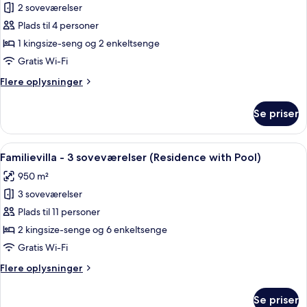
Familievilla
2 soveværelser
(Pool)
(Pool)
Plads til 4 personer
1 kingsize-seng og 2 enkeltsenge
Gratis Wi-Fi
Flere
Flere oplysninger
oplysninger
om
Se priser
Familievilla
(Pool)
Indlæs
Et poolområde med klart vand, omgivet 
5
Familievilla - 3 soveværelser (Residence with Pool)
alle
950 m²
billeder
3 soveværelser
af
Familievilla
Plads til 11 personer
-
2 kingsize-senge og 6 enkeltsenge
3
Gratis Wi-Fi
soveværelser
Flere
Flere oplysninger
(Residence
oplysninger
with
om
Se priser
Familievilla