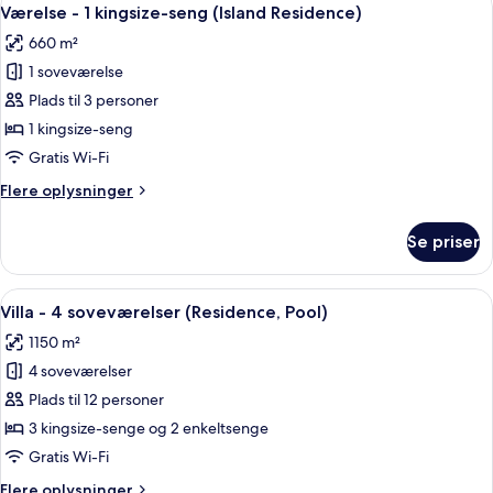
Indlæs
5
kingsize-
Værelse - 1 kingsize-seng (Island Residence)
alle
seng
660 m²
(Pool)
billeder
1 soveværelse
af
Værelse
Plads til 3 personer
-
1 kingsize-seng
1
Gratis Wi-Fi
kingsize-
Flere
Flere oplysninger
seng
oplysninger
(Island
om
Se priser
Værelse
Residence)
-
1
Indlæs
En feriebolig med swimmingpool, palm
7
kingsize-
Villa - 4 soveværelser (Residence, Pool)
alle
seng
1150 m²
(Island
billeder
Residence)
4 soveværelser
af
Villa
Plads til 12 personer
-
3 kingsize-senge og 2 enkeltsenge
4
Gratis Wi-Fi
soveværelser
Flere
Flere oplysninger