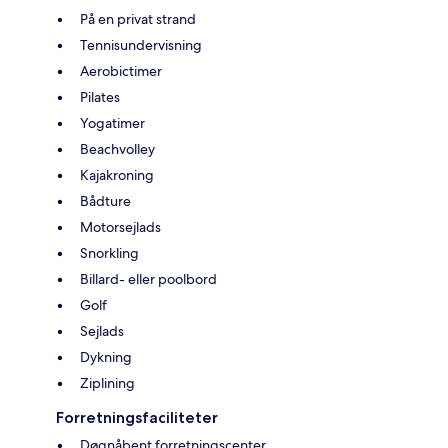
På en privat strand
Tennisundervisning
Aerobictimer
Pilates
Yogatimer
Beachvolley
Kajakroning
Bådture
Motorsejlads
Snorkling
Billard- eller poolbord
Golf
Sejlads
Dykning
Ziplining
Forretningsfaciliteter
Døgnåbent forretningscenter