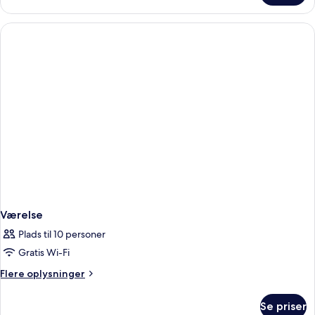
Pool)
-
3
soveværelser
(Residence
with
Pool)
Værelse
Plads til 10 personer
Gratis Wi-Fi
Flere
Flere oplysninger
oplysninger
om
Se priser
Værelse