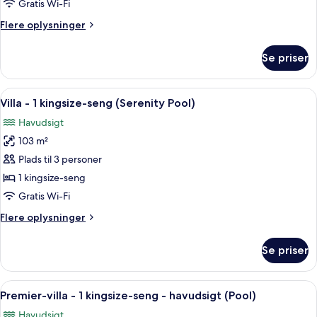
1
Gratis Wi-Fi
kingsize-
Flere
Flere oplysninger
seng
oplysninger
(Island
om
Se priser
Villa
Ocean
-
Pool)
1
Indlæs
En pænt redt seng med hvide sengetø
5
kingsize-
Villa - 1 kingsize-seng (Serenity Pool)
alle
seng
Havudsigt
(Island
billeder
Ocean
103 m²
af
Pool)
Villa
Plads til 3 personer
-
1 kingsize-seng
1
Gratis Wi-Fi
kingsize-
Flere
Flere oplysninger
seng
oplysninger
(Serenity
om
Se priser
Villa
Pool)
-
1
Indlæs
Et hotelværelse med balkon og havudsig
6
kingsize-
Premier-villa - 1 kingsize-seng - havudsigt (Pool)
alle
seng
Havudsigt