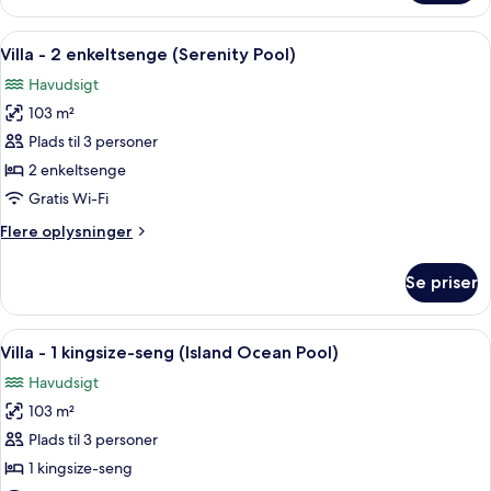
Indlæs
Allergivenligt sengetøj, minibar, peng
5
Villa - 2 enkeltsenge (Serenity Pool)
alle
Havudsigt
billeder
103 m²
af
Villa
Plads til 3 personer
-
2 enkeltsenge
2
Gratis Wi-Fi
enkeltsenge
Flere
Flere oplysninger
(Serenity
oplysninger
Pool)
om
Se priser
Villa
-
2
Indlæs
En seng med hvide sengetøj og et bal
6
enkeltsenge
Villa - 1 kingsize-seng (Island Ocean Pool)
alle
(Serenity
Havudsigt
Pool)
billeder
103 m²
af
Villa
Plads til 3 personer
-
1 kingsize-seng