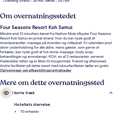
Chaweng Strand
- 36 min. kørsel
- 24.1 km
Om overnatningsstedet
Four Seasons Resort Koh Samui
Mindre end 10 minutters kørsel fra Nathon Mole tilbyder Four Seasons
Resort Koh Samui en privat strand, hvor du kan nyde godt af
strandparasoller, massage på stranden og volleyball. En udendørs pool
sikrer underholdning for alle aldre, mens gæster, som gerne vil
forkæles, kan nyde godt af hot stone-massage, body wrap-
behandlinger og aromaterapi. KOH, en af 2 restauranter, serverer
thailandske retter og er åben til morgenmad, frokost og aftensmad.
Andre faciliteter på dette resort med luksusfaciliteter tæller en gratis
børneklub, en strandbar og et døgnåbent motionscenter.
Oplysninger om afbestillingsrettigheder
Mere om dette overnatningssted
I korte træk
Hotellets størrelse
70 enheder