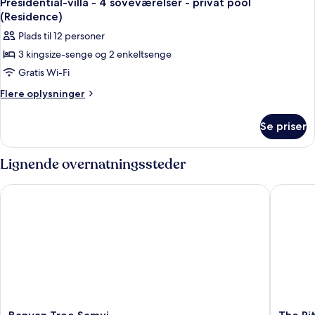
Presidential-villa - 4 soveværelser - privat pool
(Residence)
Plads til 12 personer
3 kingsize-senge og 2 enkeltsenge
Gratis Wi-Fi
Flere
Flere oplysninger
oplysninger
om
Se priser
Presidential-
villa
-
Lignende overnatningssteder
4
soveværelser
Banyan Tree Samui
The Ritz
-
privat
pool
(Residence)
Banyan
The