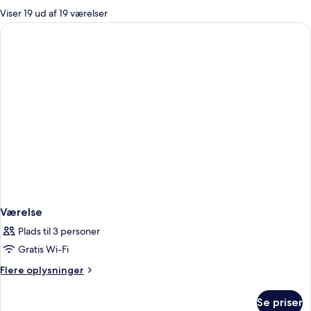
for
Viser 19 ud af 19 værelser
værelser
Værelse
Plads til 3 personer
Gratis Wi-Fi
Flere
Flere oplysninger
oplysninger
om
Se priser
Værelse