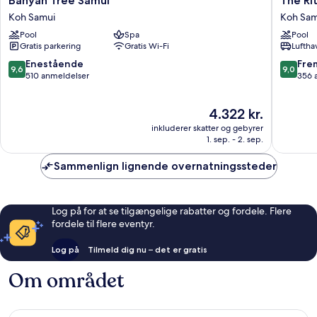
Banyan Tree Samui
The Ri
Tree
Ritz-
Koh Samui
Koh Sam
Samui
Carlton,
Pool
Spa
Pool
Koh
Koh
Gratis parkering
Gratis Wi-Fi
Luftha
Samui
Samui
Koh
9.6
9.0
Enestående
Fre
9,6
9,0
Samui
ud
ud
510 anmeldelser
356 
af
af
10,
10,
Prisen
4.322 kr.
Enestående,
Fremrag
er
510
356
inkluderer skatter og gebyrer
4.322 kr.
anmeldelser
anmelde
1. sep. - 2. sep.
Sammenlign lignende overnatningssteder
Log på for at se tilgængelige rabatter og fordele. Flere
fordele til flere eventyr.
Log på
Tilmeld dig nu – det er gratis
Om området