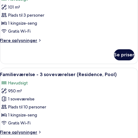
(Serenity
billeder
Pool)
101 m²
af
Premier-
Plads til 3 personer
villa
1 kingsize-seng
-
Gratis Wi-Fi
1
Flere
Flere oplysninger
kingsize-
oplysninger
seng
om
Se priser
Premier-
-
villa
havudsigt
-
Indlæs
Et feriested med swimmingpool, palme
(Pool)
6
1
Familieværelse - 3 soveværelser (Residence, Pool)
alle
kingsize-
Havudsigt
seng
billeder
-
950 m²
af
havudsigt
Familieværelse
1 soveværelse
(Pool)
-
Plads til 10 personer
3
1 kingsize-seng
soveværelser
Gratis Wi-Fi
(Residence,
Flere
Flere oplysninger
Pool)
oplysninger