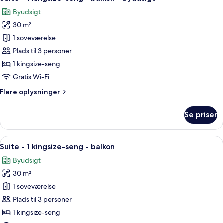
alle
senge
Byudsigt
-
billeder
byudsigt
30 m²
af
Suite
1 soveværelse
-
Plads til 3 personer
1
1 kingsize-seng
kingsize-
Gratis Wi-Fi
seng
Flere
Flere oplysninger
-
oplysninger
balkon
om
Se priser
-
Suite
-
byudsigt
1
Indlæs
Et hotelværelse med en stor seng, et sk
2
kingsize-
Suite - 1 kingsize-seng - balkon
alle
seng
Byudsigt
-
billeder
balkon
30 m²
af
-
Suite
1 soveværelse
byudsigt
-
Plads til 3 personer
1
1 kingsize-seng
kingsize-