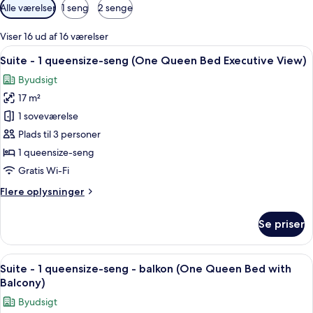
Tilgængelige
Alle værelser
1 seng
2 senge
filtre
for
Viser 16 ud af 16 værelser
værelser
Indlæs
Et hotelværelse med seng, skrivebord
3
Suite - 1 queensize-seng (One Queen Bed Executive View)
alle
Byudsigt
billeder
17 m²
af
Suite
1 soveværelse
-
Plads til 3 personer
1
1 queensize-seng
queensize-
Gratis Wi-Fi
seng
Flere
Flere oplysninger
(One
oplysninger
Queen
om
Se priser
Bed
Suite
-
Executive
1
Indlæs
Et hotelværelse med seng, skrivebord
View)
2
queensize-
Suite - 1 queensize-seng - balkon (One Queen Bed with
alle
seng
Balcony)
(One
billeder
Byudsigt
Queen
af