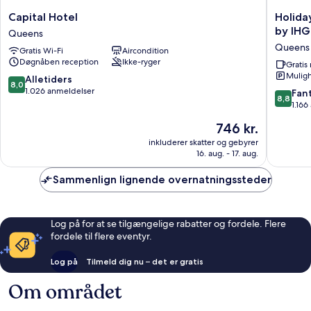
Capital
Holiday
Capital Hotel
Holida
Hotel
Inn
by IHG
Queens
Queens
Express
Queens
Gratis Wi-Fi
Aircondition
Long
Døgnåben reception
Ikke-ryger
Island
Grati
Muligh
City
8.0
Alletiders
8,0
E
ud
1.026 anmeldelser
8.8
Fant
8,8
New
af
ud
1.166
York
10,
af
Prisen
746 kr.
by
Alletiders,
10,
er
IHG
1.026
Fantasti
inkluderer skatter og gebyrer
746 kr.
Queens
anmeldelser
16. aug. - 17. aug.
1.166
anmelde
Sammenlign lignende overnatningssteder
Log på for at se tilgængelige rabatter og fordele. Flere
fordele til flere eventyr.
Log på
Tilmeld dig nu – det er gratis
Om området