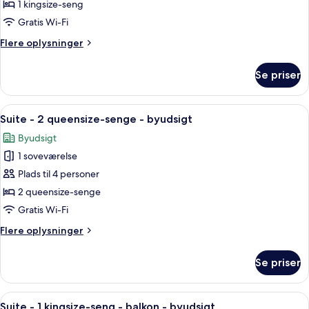
1
1 kingsize-seng
kingsize-
Gratis Wi-Fi
seng
Flere
Flere oplysninger
-
oplysninger
byudsigt
om
Se priser
Suite
-
1
Indlæs
Et hotelværelse med to senge, et skriv
1
kingsize-
Suite - 2 queensize-senge - byudsigt
alle
seng
Byudsigt
-
billeder
byudsigt
1 soveværelse
af
Suite
Plads til 4 personer
-
2 queensize-senge
2
Gratis Wi-Fi
queensize-
Flere
Flere oplysninger
senge
oplysninger
-
om
Se priser
Suite
byudsigt
-
2
Indlæs
Et hotelværelse med en stor seng, et sk
2
queensize-
Suite - 1 kingsize-seng - balkon - byudsigt