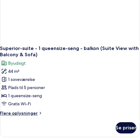
Queen
Beds
Feature
with
Balcony)
Superior-suite - 1 queensize-seng - balkon (Suite View with
Balcony & Sofa)
Byudsigt
44 m²
1 soveværelse
Plads til 5 personer
1 queensize-seng
Gratis Wi-Fi
Flere
Flere oplysninger
oplysninger
om
Se priser
Superior-
suite