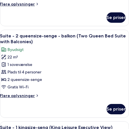
(Two
Flere
Flere oplysninger
Queen
oplysninger
Beds
om
Se priser
Suite
Executive
-
View)
2
Indlæs
Et hotelværelse med to senge, et skriv
1
queensize-
Suite - 2 queensize-senge - balkon (Two Queen Bed Suite
alle
senge
with Balconies)
(Two
billeder
Byudsigt
Queen
af
Beds
22 m²
Suite
Executive
1 soveværelse
-
View)
2
Plads til 4 personer
queensize-
2 queensize-senge
senge
Gratis Wi-Fi
-
Flere
Flere oplysninger
balkon
oplysninger
(Two
om
Se priser
Suite
Queen
-
Bed
2
Indlæs
Et hotelværelse med en stor seng, et 
Suite
2
queensize-
Suite - 1 kingsize-seng (King Leisure Executive View)