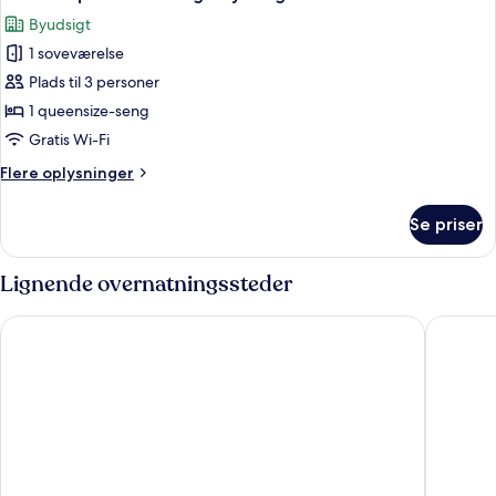
alle
seng
Byudsigt
-
billeder
balkon
1 soveværelse
af
-
Suite
Plads til 3 personer
byudsigt
-
1 queensize-seng
1
Gratis Wi-Fi
queensize-
Flere
Flere oplysninger
seng
oplysninger
-
om
Se priser
Suite
byudsigt
-
1
Lignende overnatningssteder
queensize-
seng
Capital Hotel
Holiday 
-
byudsigt