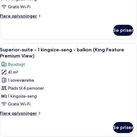
seng
Gratis Wi-Fi
-
Flere
Flere oplysninger
balkon
oplysninger
(King
om
Se priser
Suite
Feature
-
Executive
1
Indlæs
Et moderne hotelværelse med en stor se
View)
1
kingsize-
Superior-suite - 1 kingsize-seng - balkon (King Feature
alle
seng
Premium View)
-
billeder
Byudsigt
balkon
af
(King
41 m²
Superior-
Feature
1 soveværelse
suite
Executive
View)
-
Plads til 4 personer
1
1 kingsize-seng
kingsize-
Gratis Wi-Fi
seng
Flere
Flere oplysninger
-
oplysninger
balkon
om
Se priser
Superior-
(King
suite