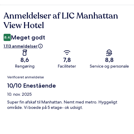
Anmeldelser af LIC Manhattan
Anmeldelser
View Hotel
Meget godt
8,4
1.113 anmeldelser
8,6
7,8
8,8
Rengøring
Faciliteter
Service og personale
Anmeldelser
Verificeret anmeldelse
10/10 Enestående
10. nov. 2025
Super fin afskaf til Manhattan. Nemt med metro. Hyggeligt
område. Vi boede på 5 etage- ok udsigt.