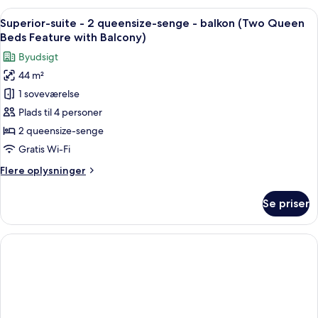
Feature
-
Indlæs
Et hotelværelse med to senge, et skriv
Premium
1
1
Superior-suite - 2 queensize-senge - balkon (Two Queen
alle
View)
kingsize-
Beds Feature with Balcony)
seng
billeder
Byudsigt
-
af
balkon
44 m²
Superior-
(King
1 soveværelse
suite
Feature
Premium
-
Plads til 4 personer
View)
2
2 queensize-senge
queensize-
Gratis Wi-Fi
senge
Flere
Flere oplysninger
-
oplysninger
balkon
om
Se priser
Superior-
(Two
suite
Queen
-
Beds
2
Feature
queensize-
senge
with
-
Balcony)
balkon
(Two