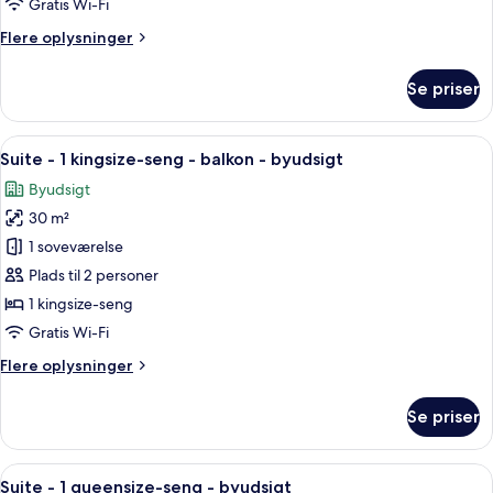
Gratis Wi-Fi
seng
Flere
Flere oplysninger
-
oplysninger
balkon
om
Se priser
Suite
-
1
Indlæs
Et hotelværelse med en stor seng, et sk
3
kingsize-
Suite - 1 kingsize-seng - balkon - byudsigt
alle
seng
Byudsigt
-
billeder
balkon
30 m²
af
Suite
1 soveværelse
-
Plads til 2 personer
1
1 kingsize-seng
kingsize-
Gratis Wi-Fi
seng
Flere
Flere oplysninger
-
oplysninger
balkon
om
Se priser
-
Suite
-
byudsigt
1
Indlæs
Et hotelværelse med seng, skrivebord
1
kingsize-
Suite - 1 queensize-seng - byudsigt