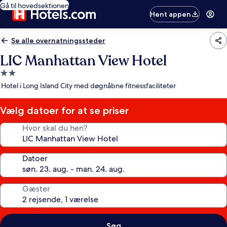
Gå til hovedsektionen
Hent appen
Se alle overnatningssteder
LIC Manhattan View Hotel
2.0-
stjernet
Hotel i Long Island City med døgnåbne fitnessfaciliteter
overnatningssted
Vælg datoer for at se priser
Hvor skal du hen?
Datoer
Gæster
Søg