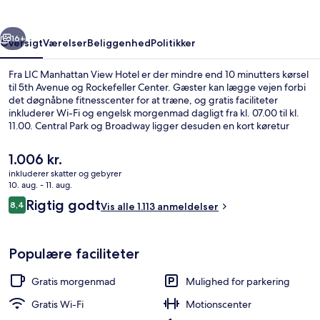
rige
Næste
16+
Oversigt
Værelser
Beliggenhed
Politikker
Fra LIC Manhattan View Hotel er der mindre end 10 minutters kørsel
til 5th Avenue og Rockefeller Center. Gæster kan lægge vejen forbi
det døgnåbne fitnesscenter for at træne, og gratis faciliteter
inkluderer Wi-Fi og engelsk morgenmad dagligt fra kl. 07.00 til kl.
11.00. Central Park og Broadway ligger desuden en kort køretur
derfra. Offentlig transport ligger kun en kort gåtur væk: 39 Av.
Station ligger 2 minutter væk og Queens Plaza Station ligger 6
Den
1.006 kr.
minutter derfra.
nuværende
inkluderer skatter og gebyrer
pris
10. aug. - 11. aug.
Superior-suite - 1 kingsize-seng - ba
er
Anmeldelser
Rigtig godt
8,4
Vis alle 1.113 anmeldelser
1.006 kr.
8,4 ud af 10.
Populære faciliteter
Gratis morgenmad
Mulighed for parkering
Gratis Wi-Fi
Motionscenter