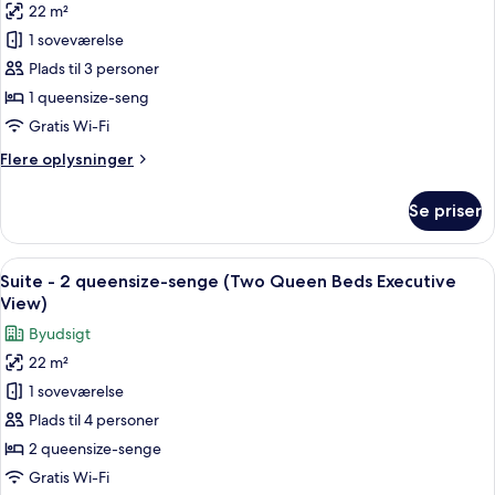
Bed
22 m²
Suite
Executive
1 soveværelse
-
View)
1
Plads til 3 personer
queensize-
1 queensize-seng
seng
Gratis Wi-Fi
-
Flere
Flere oplysninger
balkon
oplysninger
(One
om
Se priser
Suite
Queen
-
Bed
1
Indlæs
Et hotelværelse med to senge, et skriv
with
1
queensize-
Suite - 2 queensize-senge (Two Queen Beds Executive
alle
Balcony)
seng
View)
-
billeder
Byudsigt
balkon
af
(One
22 m²
Suite
Queen
1 soveværelse
-
Bed
with
2
Plads til 4 personer
Balcony)
queensize-
2 queensize-senge
senge
Gratis Wi-Fi