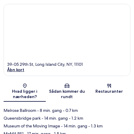
39-05 29th St, Long Island City, NY, 11101
Åbn kort
Kort
Hvad ligger i
Sådan kommer du
Restauranter
nærheden?
rundt
Melrose Ballroom
- 8 min. gang
- 0.7 km
Queensbridge park
- 14 min. gang
- 1.2 km
Museum of the Moving Image
- 14 min. gang
- 1.3 km
MoMA PS1
- 17 min. gang
- 1.5 km