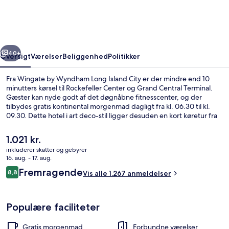
Long
Island
City
rige
Næste
40+
Oversigt
Værelser
Beliggenhed
Politikker
Fra Wingate by Wyndham Long Island City er der mindre end 10
minutters kørsel til Rockefeller Center og Grand Central Terminal.
Gæster kan nyde godt af det døgnåbne fitnesscenter, og der
tilbydes gratis kontinental morgenmad dagligt fra kl. 06.30 til kl.
09.30. Dette hotel i art deco-stil ligger desuden en kort køretur fra
Empire State Building og Times Square. Rejsende er glade for den
korte gåtur til offentlig transport: 21 St. - Queensbridge Station
Den
1.021 kr.
ligger 4 minutter derfra og Queensboro Plaza Station 12 minutter
nuværende
inkluderer skatter og gebyrer
væk.
pris
16. aug. - 17. aug.
Siddeområde i lobbyen
er
Anmeldelser
Fremragende
8,8
Vis alle 1.267 anmeldelser
1.021 kr.
8,8 ud af 10.
Populære faciliteter
Gratis morgenmad
Forbundne værelser