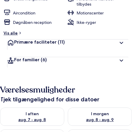
tilbydes
Aircondition
Motionscenter
Døgnåben reception
Ikke-ryger
Vis alle
Primære faciliteter
(11)
For familier
(6)
Værelsesmuligheder
Tjek tilgængelighed for disse datoer
Tjek tilgængelighed for i aften aug. 7 - aug. 8
Tjek tilgængelighed for i morg
I aften
I morgen
aug. 7 - aug. 8
aug. 8 - aug. 9