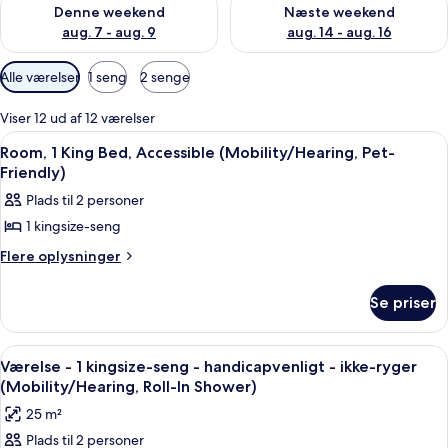
Tjek tilgængelighed for denne weekend aug. 7 - aug. 9
Tjek tilgængelighed for næste
Denne weekend
Næste weekend
aug. 7 - aug. 9
aug. 14 - aug. 16
Tilgængelige
Alle værelser
1 seng
2 senge
filtre
for
Viser 12 ud af 12 værelser
værelser
Indlæs
Et moderne hotelværelse med en stor 
5
Room, 1 King Bed, Accessible (Mobility/Hearing, Pet-
alle
Friendly)
billeder
Plads til 2 personer
af
1 kingsize-seng
Room,
1
Flere
Flere oplysninger
oplysninger
King
om
Bed,
Se priser
Room,
Accessible
1
King
(Mobility/Hearing,
Indlæs
Allergivenligt sengetøj, pengeskab på
6
Bed,
Værelse - 1 kingsize-seng - handicapvenligt - ikke-ryger
Pet-
alle
Accessible
(Mobility/Hearing, Roll-In Shower)
Friendly)
(Mobility/Hearing,
billeder
25 m²
Pet-
af
Friendly)
Plads til 2 personer
Værelse