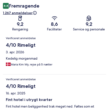
Fremragende
8,8
1.267 anmeldelser
9,2
8,6
9,2
Rengøring
Faciliteter
Service og personale
Anmeldelser
Verificeret anmeldelse
4/10 Rimeligt
3. apr. 2026
Kedelig morgenmad
Maria Kim My, rejse på 5 nætter
Verificeret anmeldelse
4/10 Rimeligt
16. apr. 2025
Fint hotel i utrygt kvarter
Fint hotel men beliggenhed trak meget ned. Føltes som et