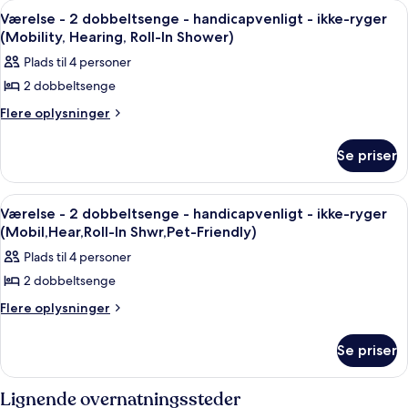
Indlæs
Et hotelværelse med to senge, et træs
1
dobbeltsenge
ikke-
Værelse - 2 dobbeltsenge - handicapvenligt - ikke-ryger
alle
-
(Mobility, Hearing, Roll-In Shower)
ryger
ikke-
billeder
(Pet-
Plads til 4 personer
ryger
af
Friendly)
(Pet-
2 dobbeltsenge
Værelse
Friendly)
-
Flere
Flere oplysninger
oplysninger
2
om
dobbeltsenge
Se priser
Værelse
-
-
2
handicapvenligt
Indlæs
Et hotelværelse med to senge, et træs
1
dobbeltsenge
Værelse - 2 dobbeltsenge - handicapvenligt - ikke-ryger
-
alle
-
(Mobil,Hear,Roll-In Shwr,Pet-Friendly)
ikke-
handicapvenligt
billeder
Plads til 4 personer
ryger
-
af
ikke-
(Mobility,
2 dobbeltsenge
Værelse
ryger
Hearing,
-
Flere
Flere oplysninger
(Mobility,
Roll-
oplysninger
Hearing,
2
om
In
Roll-
dobbeltsenge
Se priser
Værelse
In
Shower)
-
-
Shower)
2
handicapvenligt
Lignende overnatningssteder
dobbeltsenge