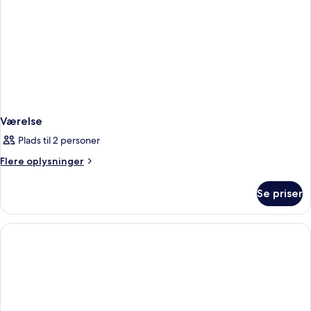
Værelse
Plads til 2 personer
Flere
Flere oplysninger
oplysninger
om
Se priser
Værelse