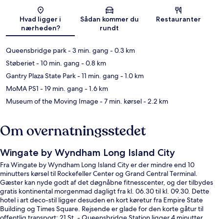
Kort
Hvad ligger i
Sådan kommer du
Restauranter
nærheden?
rundt
Queensbridge park
- 3 min. gang
- 0.3 km
Støberiet
- 10 min. gang
- 0.8 km
Gantry Plaza State Park
- 11 min. gang
- 1.0 km
MoMA PS1
- 19 min. gang
- 1.6 km
Museum of the Moving Image
- 7 min. kørsel
- 2.2 km
Om overnatningsstedet
Wingate by Wyndham Long Island City
Fra Wingate by Wyndham Long Island City er der mindre end 10
minutters kørsel til Rockefeller Center og Grand Central Terminal.
Gæster kan nyde godt af det døgnåbne fitnesscenter, og der tilbydes
gratis kontinental morgenmad dagligt fra kl. 06.30 til kl. 09.30. Dette
hotel i art deco-stil ligger desuden en kort køretur fra Empire State
Building og Times Square. Rejsende er glade for den korte gåtur til
offentlig transport: 21 St. - Queensbridge Station ligger 4 minutter