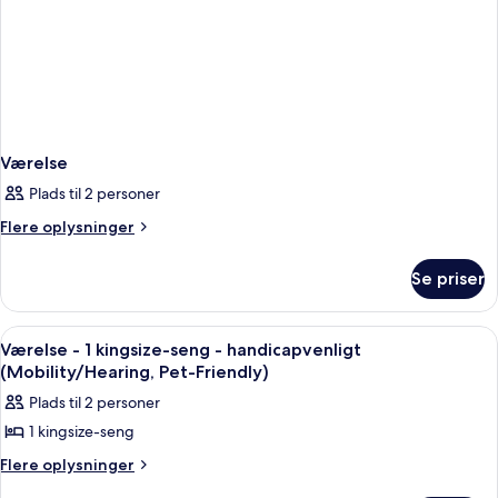
Værelse
Plads til 2 personer
Flere
Flere oplysninger
oplysninger
om
Se priser
Værelse
Indlæs
Et hotelværelse med en seng, sengebor
5
Værelse - 1 kingsize-seng - handicapvenligt
alle
(Mobility/Hearing, Pet-Friendly)
billeder
Plads til 2 personer
af
1 kingsize-seng
Værelse
-
Flere
Flere oplysninger
oplysninger
1