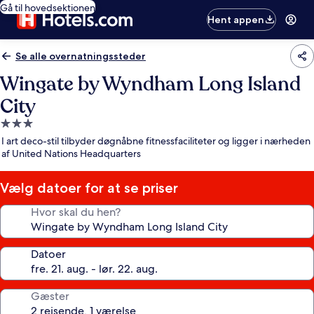
Gå til hovedsektionen
Hent appen
Se alle overnatningssteder
Wingate by Wyndham Long Island
City
3.0-
stjernet
I art deco-stil tilbyder døgnåbne fitnessfaciliteter og ligger i nærheden
overnatningssted
af United Nations Headquarters
Vælg datoer for at se priser
Hvor skal du hen?
Datoer
Gæster