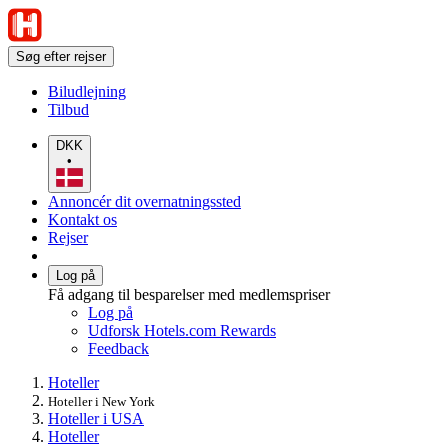
Søg efter rejser
Biludlejning
Tilbud
DKK
•
Annoncér dit overnatningssted
Kontakt os
Rejser
Log på
Få adgang til besparelser med medlemspriser
Log på
Udforsk Hotels.com Rewards
Feedback
Hoteller
Hoteller i New York
Hoteller i USA
Hoteller