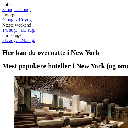
I aften
8. aug. - 9. aug.
I morgen
9. aug. - 10. aug.
Næste weekend
14. aug. - 16. aug.
Om to uger
21. aug. - 23. aug.
Her kan du overnatte i New York
Mest populære hoteller i New York (og om