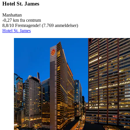
Hotel St. James
Manhattan
‐
0,27 km fra centrum
8,8
/
10
Fremragende! (7.769 anmeldelser)
Hotel St. James