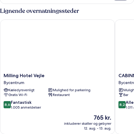
Lignende overnatningssteder
Milling Hotel Vejle
CABINN V
Milling
CABINN
Milling Hotel Vejle
CABINN
Hotel
Vejle
Bycentrum
Bycent
Vejle
Hotel
Kæledyrsvenligt
Mulighed for parkering
Muligh
Bycentrum
Bycent
Gratis Wi-Fi
Restaurant
Bar
8.6
8.2
Fantastisk
Alle
8,6
8,2
ud
ud
1.005 anmeldelser
1.011
af
af
Prisen
765 kr.
10,
10,
er
Fantastisk,
Alletider
inkluderer skatter og gebyrer
765 kr.
12. aug. - 13. aug.
1.005
1.011