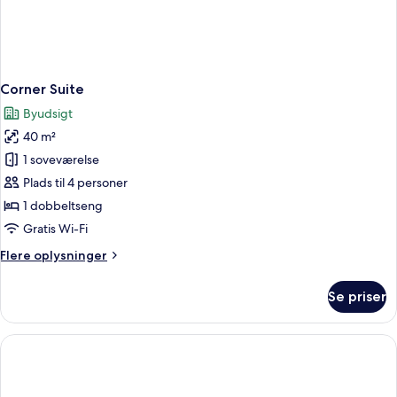
Corner Suite
Byudsigt
40 m²
1 soveværelse
Plads til 4 personer
1 dobbeltseng
Gratis Wi-Fi
Flere
Flere oplysninger
oplysninger
om
Se priser
Corner
Suite