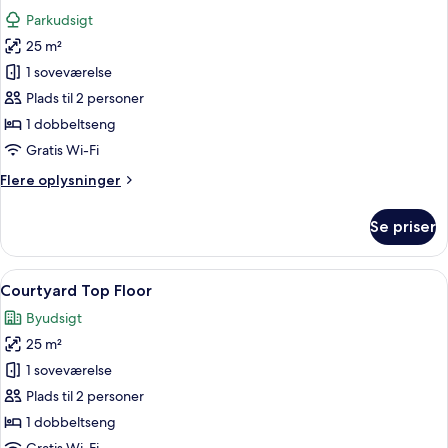
Parkudsigt
25 m²
1 soveværelse
Plads til 2 personer
1 dobbeltseng
Gratis Wi-Fi
Flere
Flere oplysninger
oplysninger
om
Se priser
Park
Double
Indlæs
Et moderne hotelværelse med seng, grøn
1
Courtyard Top Floor
alle
Byudsigt
billeder
25 m²
af
Courtyard
1 soveværelse
Top
Plads til 2 personer
Floor
1 dobbeltseng