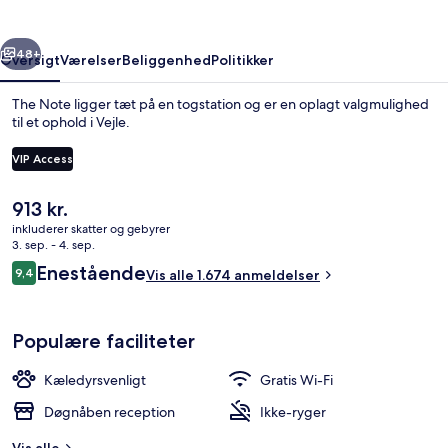
rige
Næste
48+
Oversigt
Værelser
Beliggenhed
Politikker
The Note ligger tæt på en togstation og er en oplagt valgmulighed
til et ophold i Vejle.
VIP Access
Den
913 kr.
nuværende
inkluderer skatter og gebyrer
pris
3. sep. - 4. sep.
er
Anmeldelser
Enestående
Premium-sengetøj, mørklægningsgardin
9,4
Vis alle 1.674 anmeldelser
913 kr.
9,4 ud af 10.
Populære faciliteter
Kæledyrsvenligt
Gratis Wi-Fi
Døgnåben reception
Ikke-ryger