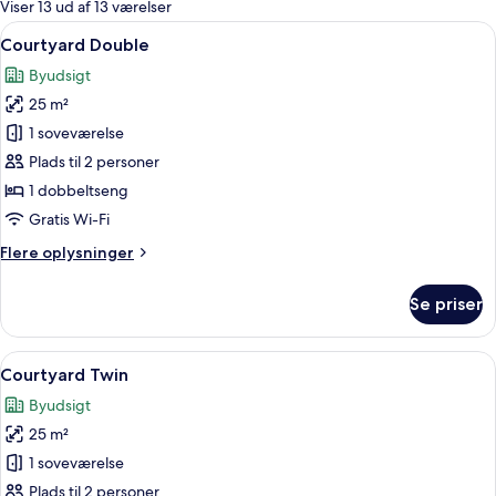
for
Viser 13 ud af 13 værelser
værelser
Indlæs
Et moderne hotelværelse med seng, grøn
1
Courtyard Double
alle
Byudsigt
billeder
25 m²
af
Courtyard
1 soveværelse
Double
Plads til 2 personer
1 dobbeltseng
Gratis Wi-Fi
Flere
Flere oplysninger
oplysninger
om
Se priser
Courtyard
Double
Indlæs
Courtyard Twin | Premium-sengetøj, m
1
Courtyard Twin
alle
Byudsigt
billeder
25 m²
af
Courtyard
1 soveværelse
Twin
Plads til 2 personer