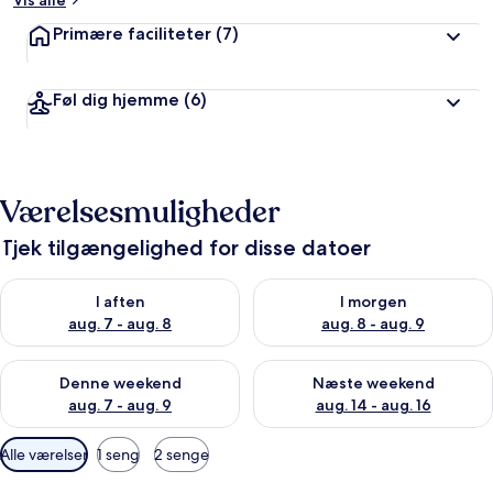
Vis alle
Primære faciliteter
(7)
Føl dig hjemme
(6)
Værelsesmuligheder
Tjek tilgængelighed for disse datoer
Tjek tilgængelighed for i aften aug. 7 - aug. 8
Tjek tilgængelighed for i morg
I aften
I morgen
aug. 7 - aug. 8
aug. 8 - aug. 9
Tjek tilgængelighed for denne weekend aug. 7 - aug. 9
Tjek tilgængelighed for næste
Denne weekend
Næste weekend
aug. 7 - aug. 9
aug. 14 - aug. 16
Tilgængelige
Alle værelser
1 seng
2 senge
filtre