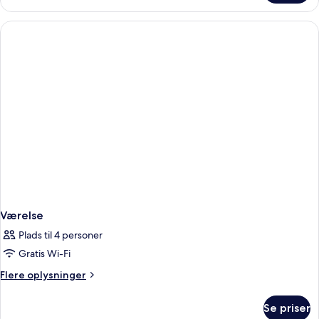
Værelse
Plads til 4 personer
Gratis Wi-Fi
Flere
Flere oplysninger
oplysninger
om
Se priser
Værelse