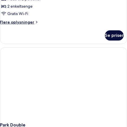
2 enkeltsenge
Gratis Wi-Fi
Flere
Flere oplysninger
oplysninger
om
Se priser
Courtyard
Twin
Park Double