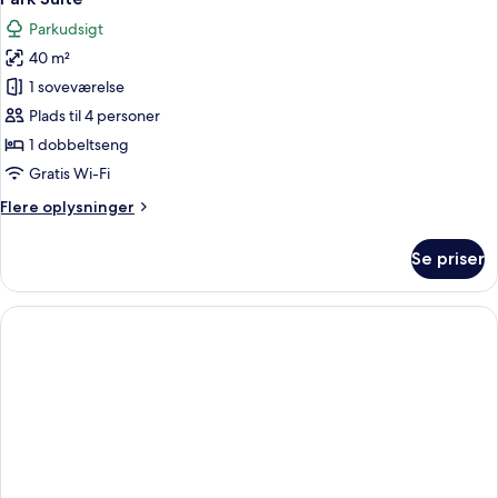
alle
Parkudsigt
billeder
40 m²
af
Park
1 soveværelse
Suite
Plads til 4 personer
1 dobbeltseng
Gratis Wi-Fi
Flere
Flere oplysninger
oplysninger
om
Se priser
Park
Suite