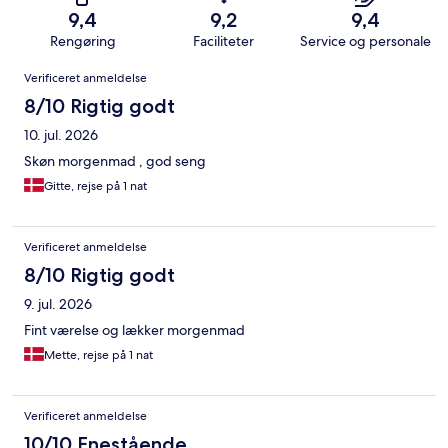
9,4
9,2
9,4
Rengøring
Faciliteter
Service og personale
Anmeldelser
Verificeret anmeldelse
8/10 Rigtig godt
10. jul. 2026
Skøn morgenmad , god seng
Gitte, rejse på 1 nat
Verificeret anmeldelse
8/10 Rigtig godt
9. jul. 2026
Fint værelse og lækker morgenmad
Mette, rejse på 1 nat
Verificeret anmeldelse
10/10 Enestående