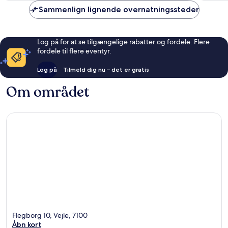
anmeldelser
anmelde
Sammenlign lignende overnatningssteder
Log på for at se tilgængelige rabatter og fordele. Flere
fordele til flere eventyr.
Log på
Tilmeld dig nu – det er gratis
Om området
Flegborg 10, Vejle, 7100
Åbn kort