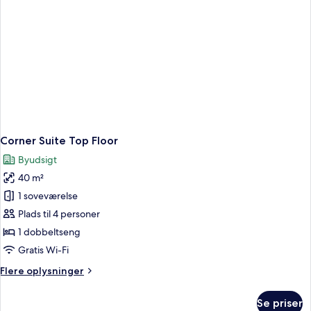
Corner Suite Top Floor
Byudsigt
40 m²
1 soveværelse
Plads til 4 personer
1 dobbeltseng
Gratis Wi-Fi
Flere
Flere oplysninger
oplysninger
om
Se priser
Corner