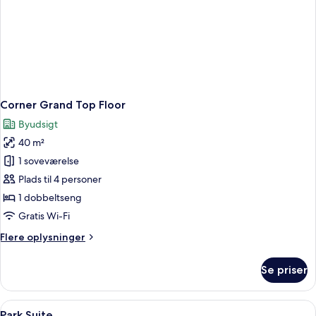
Corner Grand Top Floor
Byudsigt
40 m²
1 soveværelse
Plads til 4 personer
1 dobbeltseng
Gratis Wi-Fi
Flere
Flere oplysninger
oplysninger
om
Se priser
Corner
Grand
Top
Indlæs
Et moderne hotelværelse med seng, grøn
1
Floor
Park Suite