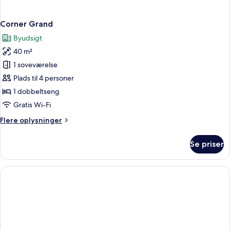
Corner Grand
Byudsigt
40 m²
1 soveværelse
Plads til 4 personer
1 dobbeltseng
Gratis Wi-Fi
Flere
Flere oplysninger
oplysninger
om
Se priser
Corner
Grand