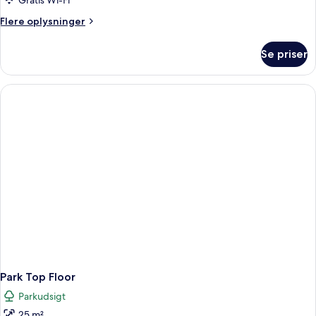
Gratis Wi-Fi
Flere
Flere oplysninger
oplysninger
om
Se priser
Courtyard
Top
Floor
Park Top Floor
Parkudsigt
25 m²