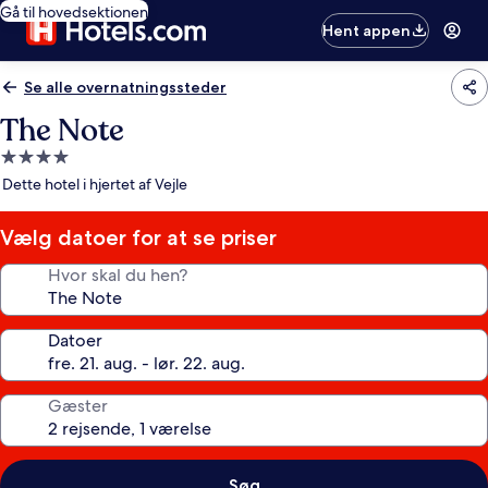
Gå til hovedsektionen
Hent appen
Se alle overnatningssteder
The Note
4.0-
stjernet
Dette hotel i hjertet af Vejle
overnatningssted
Vælg datoer for at se priser
Hvor skal du hen?
Datoer
Gæster
Søg