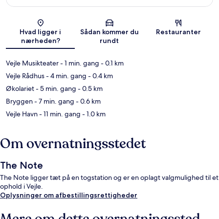
Kort
Hvad ligger i
Sådan kommer du
Restauranter
nærheden?
rundt
Vejle Musikteater
- 1 min. gang
- 0.1 km
Vejle Rådhus
- 4 min. gang
- 0.4 km
Økolariet
- 5 min. gang
- 0.5 km
Bryggen
- 7 min. gang
- 0.6 km
Vejle Havn
- 11 min. gang
- 1.0 km
Om overnatningsstedet
The Note
The Note ligger tæt på en togstation og er en oplagt valgmulighed til et
ophold i Vejle.
Oplysninger om afbestillingsrettigheder