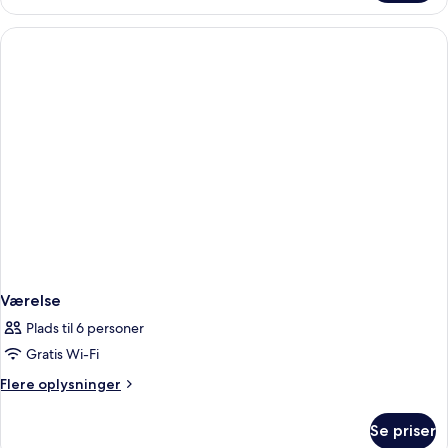
Værelse
Plads til 6 personer
Gratis Wi-Fi
Flere
Flere oplysninger
oplysninger
om
Se priser
Værelse