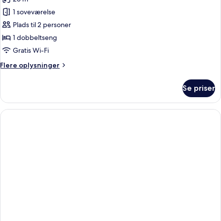
1 soveværelse
Plads til 2 personer
1 dobbeltseng
Gratis Wi-Fi
Flere
Flere oplysninger
oplysninger
om
Se priser
Park
Top
Floor