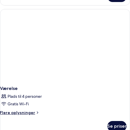
Suite
Top
Floor
Værelse
Plads til 4 personer
Gratis Wi-Fi
Flere
Flere oplysninger
oplysninger
om
Se priser
Værelse