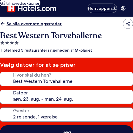
Gå til hovedsektionen
Hent appen
Se alle overnatningssteder
Best Western Torvehallerne
4.0-
stjernet
Hotel med 3 restauranter i nærheden af Økolariet
overnatningssted
Vælg datoer for at se priser
Hvor skal du hen?
Datoer
Gæster
Søg