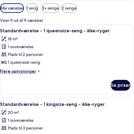
Tilgængelige
Alle værelser
1 seng
3+ senge
2 senge
filtre
for
Viser 9 ud af 9 værelser
værelser
Indlæs
Standardværelse - 1 queensize-seng - 
5
Standardværelse - 1 queensize-seng - ikke-ryger
alle
18 m²
billeder
1 soveværelse
af
Standardværelse
Plads til 2 personer
-
1 queensize-seng
1
Flere
Flere oplysninger
queensize-
oplysninger
seng
om
Se priser
Standardværelse
-
-
ikke-
1
Indlæs
Et hotelværelse med to senge, et skrive
ryger
5
queensize-
Standardværelse - 1 kingsize-seng - ikke-ryger
alle
seng
20 m²
-
billeder
ikke-
1 soveværelse
af
ryger
Standardværelse
Plads til 3 personer