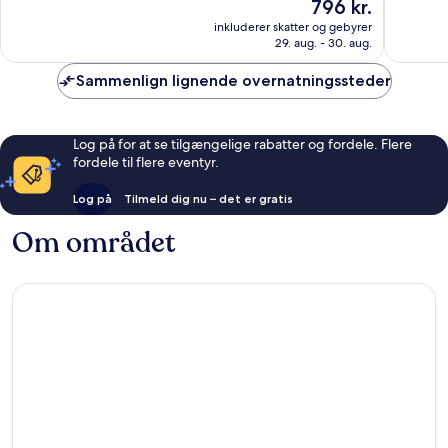
Prisen
796 kr.
Fantastisk,
Fremrag
er
inkluderer skatter og gebyrer
94
1.013
796 kr.
29. aug. - 30. aug.
anmeldelser
anmelde
Sammenlign lignende overnatningssteder
Log på for at se tilgængelige rabatter og fordele. Flere
fordele til flere eventyr.
Log på
Tilmeld dig nu – det er gratis
Om området