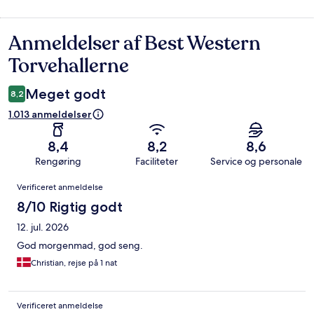
Anmeldelser af Best Western
Anmeldelser
Torvehallerne
Meget godt
8,2
1.013 anmeldelser
8,4
8,2
8,6
Rengøring
Faciliteter
Service og personale
Anmeldelser
Verificeret anmeldelse
8/10 Rigtig godt
12. jul. 2026
God morgenmad, god seng.
Christian, rejse på 1 nat
Verificeret anmeldelse