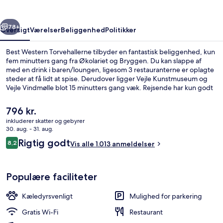
rige
Næste
78+
Oversigt
Værelser
Beliggenhed
Politikker
Best Western Torvehallerne tilbyder en fantastisk beliggenhed, kun
fem minutters gang fra Økolariet og Bryggen. Du kan slappe af
med en drink i baren/loungen, ligesom 3 restauranterne er oplagte
steder at få lidt at spise. Derudover ligger Vejle Kunstmuseum og
Vejle Vindmølle blot 15 minutters gang væk. Rejsende har kun godt
at sige om stedets hjælpsomme personale.
Den
796 kr.
nuværende
inkluderer skatter og gebyrer
pris
30. aug. - 31. aug.
3 restauranter, der serverer frokost 
er
Anmeldelser
Rigtig godt
8,2
Vis alle 1.013 anmeldelser
796 kr.
8,2 ud af 10.
Populære faciliteter
Kæledyrsvenligt
Mulighed for parkering
Gratis Wi-Fi
Restaurant