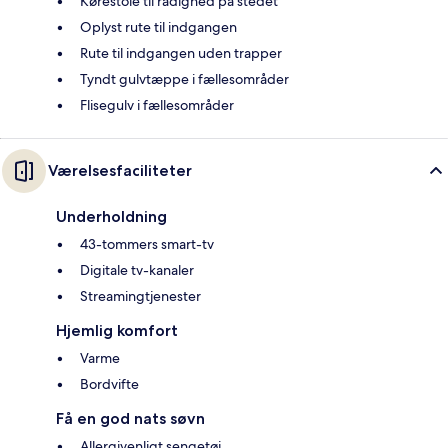
Kørestole til rådighed på stedet
Oplyst rute til indgangen
Rute til indgangen uden trapper
Tyndt gulvtæppe i fællesområder
Flisegulv i fællesområder
Værelsesfaciliteter
Underholdning
43-tommers smart-tv
Digitale tv-kanaler
Streamingtjenester
Hjemlig komfort
Varme
Bordvifte
Få en god nats søvn
Allergivenligt sengetøj