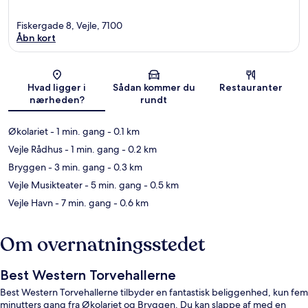
Fiskergade 8, Vejle, 7100
Åbn kort
Kort
Hvad ligger i
Sådan kommer du
Restauranter
nærheden?
rundt
Økolariet
- 1 min. gang
- 0.1 km
Vejle Rådhus
- 1 min. gang
- 0.2 km
Bryggen
- 3 min. gang
- 0.3 km
Vejle Musikteater
- 5 min. gang
- 0.5 km
Vejle Havn
- 7 min. gang
- 0.6 km
Om overnatningsstedet
Best Western Torvehallerne
Best Western Torvehallerne tilbyder en fantastisk beliggenhed, kun fem
minutters gang fra Økolariet og Bryggen. Du kan slappe af med en