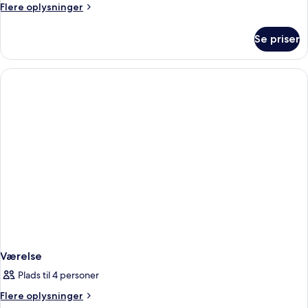
Flere
Flere oplysninger
oplysninger
om
Se priser
Værelse
Værelse
Plads til 4 personer
Flere
Flere oplysninger
oplysninger