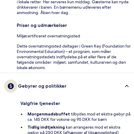
i lokale retter. Her serveres kun middag. Gæsterne kan nyde
drikkevarer i baren. En børnemenu udleveres efter
anmodning. Åben hver dag.
Priser og udmærkelser
Miljøcertificeret overnatningssted
Dette overnatningssted deltager i Green Key (Foundation for
Environmental Education) – et program, som måler
overnatningsstedets indflydelse på et eller flere af de
følgende områder: miljøet, samfundet, kulturarven og den
lokale økonomi.
Gebyrer og politikker
Valgfrie tjenester
Morgenmadsbuffet
tilbydes mod et ekstra gebyr på
ca. 145 DKK for voksne og 95 DKK for børn
Tidlig indtjekning
kan arrangeres mod et ekstra
gebyr på 250 DKK (afhænger af tilgængelighed)