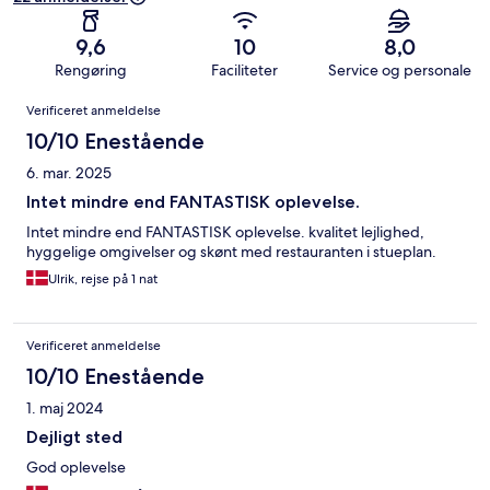
9,6
10
8,0
Rengøring
Faciliteter
Service og personale
Anmeldelser
Verificeret anmeldelse
10/10 Enestående
6. mar. 2025
Intet mindre end FANTASTISK oplevelse.
Intet mindre end FANTASTISK oplevelse. kvalitet lejlighed,
hyggelige omgivelser og skønt med restauranten i stueplan.
Ulrik, rejse på 1 nat
Verificeret anmeldelse
10/10 Enestående
1. maj 2024
Dejligt sted
God oplevelse