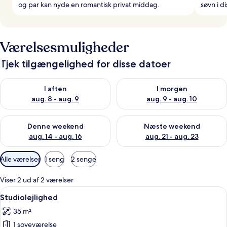
og par kan nyde en romantisk privat middag.
søvn i d
Værelsesmuligheder
Tjek tilgængelighed for disse datoer
Tjek tilgængelighed for i aften aug. 8 - aug. 9
Tjek tilgængelighed for i morg
I aften
I morgen
aug. 8 - aug. 9
aug. 9 - aug. 10
Tjek tilgængelighed for denne weekend aug. 14 - aug. 16
Tjek tilgængelighed for næste
Denne weekend
Næste weekend
aug. 14 - aug. 16
aug. 21 - aug. 23
Tilgængelige
Alle værelser
1 seng
2 senge
filtre
for
Viser 2 ud af 2 værelser
værelser
Indlæs
Et moderne hotelværelse med en stor 
21
Studiolejlighed
alle
35 m²
billeder
1 soveværelse
af