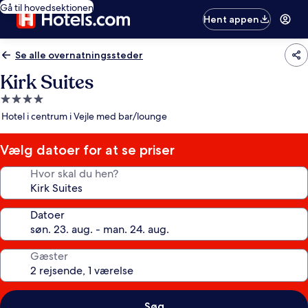
Gå til hovedsektionen
Hent appen
Se alle overnatningssteder
Kirk Suites
4.0-
stjernet
Hotel i centrum i Vejle med bar/lounge
overnatningssted
Vælg datoer for at se priser
Hvor skal du hen?
Datoer
Gæster
Søg