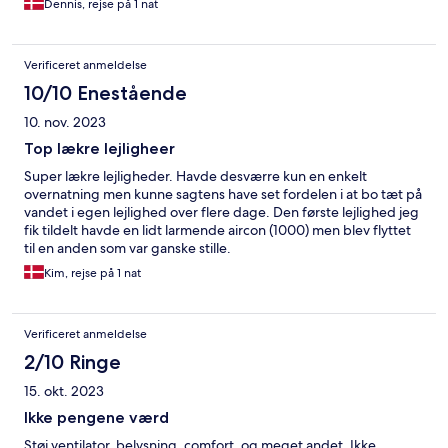
Dennis, rejse på 1 nat
Verificeret anmeldelse
10/10 Enestående
10. nov. 2023
Top lækre lejligheer
Super lækre lejligheder. Havde desværre kun en enkelt
overnatning men kunne sagtens have set fordelen i at bo tæt på
vandet i egen lejlighed over flere dage. Den første lejlighed jeg
fik tildelt havde en lidt larmende aircon (1000) men blev flyttet
til en anden som var ganske stille.
Kim, rejse på 1 nat
Verificeret anmeldelse
2/10 Ringe
15. okt. 2023
Ikke pengene værd
Støj ventilator, belysning, comfort, og meget andet. Ikke