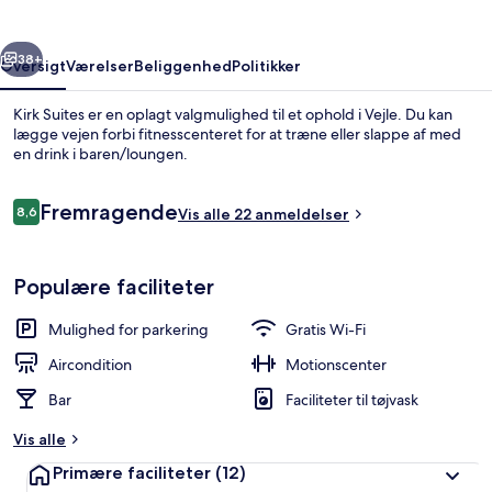
rige
Næste
38+
Oversigt
Værelser
Beliggenhed
Politikker
Kirk Suites er en oplagt valgmulighed til et ophold i Vejle. Du kan
lægge vejen forbi fitnesscenteret for at træne eller slappe af med
en drink i baren/loungen.
Anmeldelser
Fremragende
8,6
Vis alle 22 anmeldelser
8,6 ud af 10.
Populære faciliteter
Morgenmadsbuffet hver dag mod et 
Mulighed for parkering
Gratis Wi-Fi
Aircondition
Motionscenter
Bar
Faciliteter til tøjvask
Vis alle
Primære faciliteter
(12)