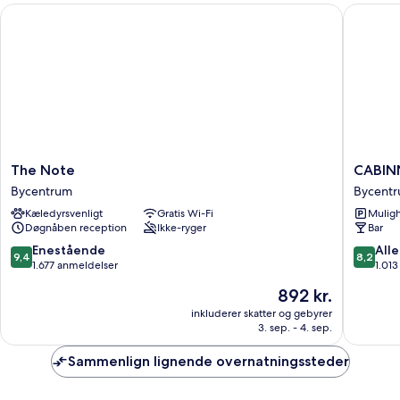
The Note
CABINN V
The
CABINN
The Note
CABINN
Note
Vejle
Bycentrum
Bycent
Bycentrum
Hotel
Kæledyrsvenligt
Gratis Wi-Fi
Muligh
Bycent
Døgnåben reception
Ikke-ryger
Bar
9.4
8.2
Enestående
Alle
9,4
8,2
ud
ud
1.677 anmeldelser
1.01
af
af
Prisen
892 kr.
10,
10,
er
Enestående,
Alletider
inkluderer skatter og gebyrer
892 kr.
3. sep. - 4. sep.
1.677
1.013
anmeldelser
anmelde
Sammenlign lignende overnatningssteder