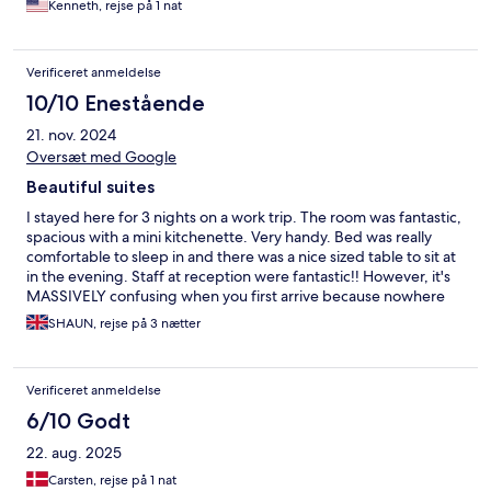
Kenneth, rejse på 1 nat
Verificeret anmeldelse
10/10 Enestående
21. nov. 2024
Oversæt med Google
Beautiful suites
I stayed here for 3 nights on a work trip. The room was fantastic,
spacious with a mini kitchenette. Very handy. Bed was really
comfortable to sleep in and there was a nice sized table to sit at
in the evening. Staff at reception were fantastic!! However, it's
MASSIVELY confusing when you first arrive because nowhere
on Hotels.com does it tell you that the Kirk Suites are part of the
SHAUN, rejse på 3 nætter
Zsleep hotel adjoining them. So when you're looking for the Kirk
Suites reception, there isn't one!! You can't check in online on
the machines in the foyer with a Hotels.com reference number,
Verificeret anmeldelse
it doesn't recognise it. And there is tiny sign that says there is a
reception on the 11th floor of the Zsleep hotel. Hugely
6/10 Godt
confusing, please put something about this in the hotel info.
22. aug. 2025
Carsten, rejse på 1 nat