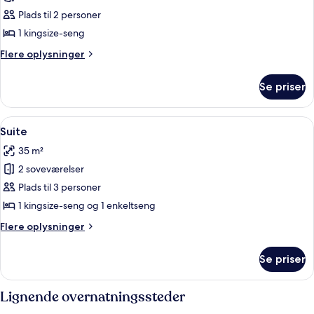
Studiolejlighed
Plads til 2 personer
1 kingsize-seng
Flere
Flere oplysninger
oplysninger
om
Se priser
Studiolejlighed
Indlæs
Et moderne hotelværelse med seng, sk
28
Suite
alle
35 m²
billeder
2 soveværelser
af
Suite
Plads til 3 personer
1 kingsize-seng og 1 enkeltseng
Flere
Flere oplysninger
oplysninger
om
Se priser
Suite
Lignende overnatningssteder