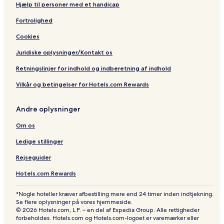
Hjælp til personer med et handicap
Fortrolighed
Cookies
Juridiske oplysninger/Kontakt os
Retningslinjer for indhold og indberetning af indhold
Vilkår og betingelser for Hotels.com Rewards
Andre oplysninger
Om os
Ledige stillinger
Rejseguider
Hotels.com Rewards
*Nogle hoteller kræver afbestilling mere end 24 timer inden indtjekning.
Se flere oplysninger på vores hjemmeside.
© 2026 Hotels.com, L.P. – en del af Expedia Group. Alle rettigheder
forbeholdes. Hotels.com og Hotels.com-logoet er varemærker eller