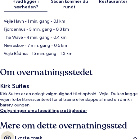
Hvad ligger i
Sådan kommer du
Restauranter
nærheden?
rundt
Vejle Havn
- 1 min. gang
- 0.1 km
Fjordenhus
- 3 min. gang
- 0.3 km
The Wave
- 4 min. gang
- 0.4 km
Nørreskov
- 7 min. gang
- 0.6 km
Vejle Rådhus
- 15 min. gang
- 1.3 km
Om overnatningsstedet
Kirk Suites
Kirk Suites er en oplagt valgmulighed til et ophold i Vejle. Du kan lægge
vejen forbi fitnesscenteret for at træne eller slappe af med en drink i
baren/loungen.
Oplysninger om afbestillingsrettigheder
Mere om dette overnatningssted
I korte træk