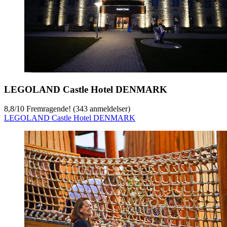
LEGOLAND Castle Hotel DENMARK
8,8
/
10
Fremragende! (343 anmeldelser)
LEGOLAND Castle Hotel DENMARK