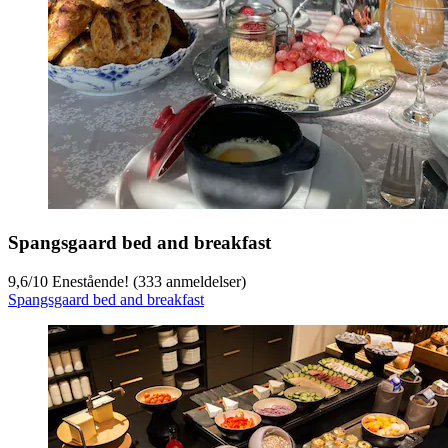
Spangsgaard bed and breakfast
9,6
/
10
Enestående! (333 anmeldelser)
Spangsgaard bed and breakfast