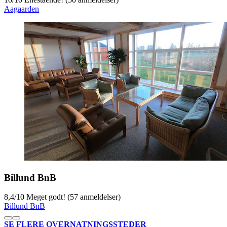
Aagaarden
Billund BnB
8,4
/
10
Meget godt! (57 anmeldelser)
Billund BnB
SE FLERE OVERNATNINGSSTEDER