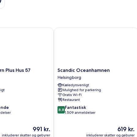
Plus Hus 57
Scandic Oceanhamnen
Scandic
n Plus Hus 57
Scandic Oceanhamnen
Oceanhamnen
Helsingborg
Helsingborg
Kæledyrsvenligt
igt
Mulighed for parkering
Gratis Wi-Fi
Restaurant
8.8
ende
Fantastisk
8,8
ud
ldelser
1.509 anmeldelser
af
10,
Prisen
Prisen
991 kr.
619 kr.
,
Fantastisk,
er
er
1.509
inkluderer skatter og gebyrer
inkluderer skatter og gebyrer