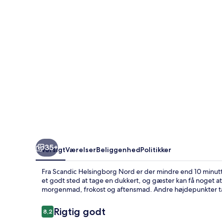
35+
Oversigt
Værelser
Beliggenhed
Politikker
Fra Scandic Helsingborg Nord er der mindre end 10 minutte
et godt sted at tage en dukkert, og gæster kan få noget at s
morgenmad, frokost og aftensmad. Andre højdepunkter tæl
Anmeldelser
Rigtig godt
8,2
8,2 ud af 10.