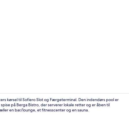
Overnatning
rs kørsel til Sofiero Slot og Færgeterminal. Den indendørs pool er
pise på Berga Bistro, der serverer lokale retter og er åben til
ler en bar/lounge, et fitnesscenter og en sauna.
Der servere