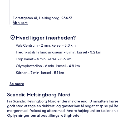
Florettgatan 41, Helsingborg, 254 67
Åbn kort
Hvad ligger i nærheden?
Väla Centrum
- 2 min. kørsel
- 3.3 km
Fredriksdals Frilandsmuseum
- 3 min. kørsel
- 3.2 km
Kor
Tropikariet
- 4 min. kørsel
- 3.6 km
Olympiastadion
- 6 min. kørsel
- 4.8 km
Kärnan
- 7 min. kørsel
- 5.1 km
Se mere
Scandic Helsingborg Nord
Fra Scandic Helsingborg Nord er der mindre end 10 minutters kørsel 
godt sted at tage en dukkert, og gæster kan få noget at spise på Berg
morgenmad, frokost og aftensmad. Andre højdepunkter tæller en ba
Oplysninger om afbestillingsrettigheder