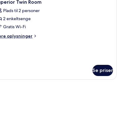
1
uperior Twin Room
le
Plads til 2 personer
illeder
2 enkeltsenge
f
uperior
Gratis Wi-Fi
win
ere
ere oplysninger
oom
lysninger
m
perior
in
oom
Se priser