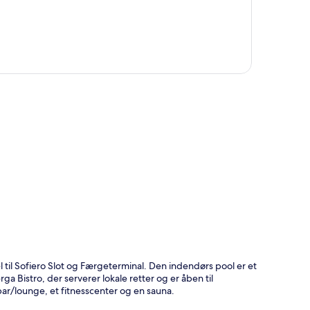
t
til Sofiero Slot og Færgeterminal. Den indendørs pool er et
a Bistro, der serverer lokale retter og er åben til
r/lounge, et fitnesscenter og en sauna.