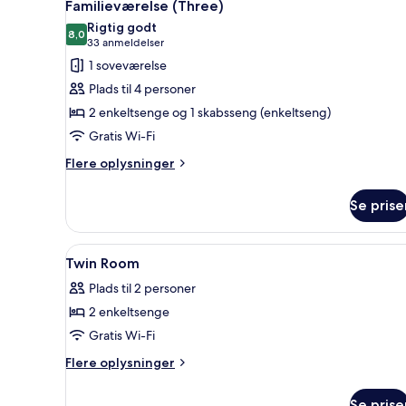
5
Familieværelse (Three)
alle
Rigtig godt
billeder
8,0
8,0 ud af 10
(33
33 anmeldelser
af
anmeldelser)
1 soveværelse
Familieværelse
Plads til 4 personer
(Three)
2 enkeltsenge og 1 skabsseng (enkeltseng)
Gratis Wi-Fi
Flere
Flere oplysninger
oplysninger
om
Se prise
Familieværelse
(Three)
Indlæs
Et hotelværelse med to senge, 
5
Twin Room
alle
Plads til 2 personer
billeder
2 enkeltsenge
af
Twin
Gratis Wi-Fi
Room
Flere
Flere oplysninger
oplysninger
om
Se prise