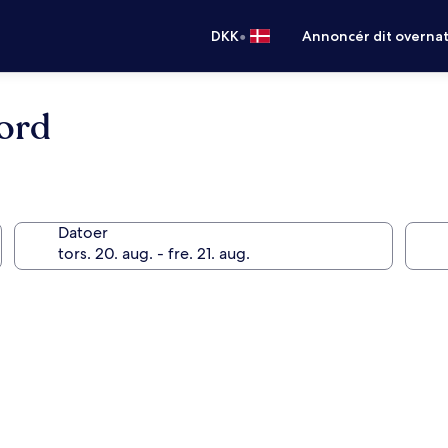
•
DKK
Annoncér dit overna
ord
Datoer