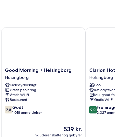
Good Morning + Helsingborg
Clarion Hotel Sea U
Good
Clarion
Good Morning + Helsingborg
Clarion Hotel Sea U
Morning
Hotel
Helsingborg
Helsingborg
+
Sea
Kæledyrsvenligt
Pool
Helsingborg
U
Gratis parkering
Kæledyrsvenligt
Helsingborg
Helsingborg
Gratis Wi-Fi
Mulighed for parkering
Restaurant
Gratis Wi-Fi
7.8
9.0
Godt
Fremragende
7,8
9,0
ud
ud
1.018 anmeldelser
2.027 anmeldelser
af
af
10,
10,
Prisen
539 kr.
Godt,
Fremragende,
er
1.018
2.027
inkluderer skatter og gebyrer
inkluderer 