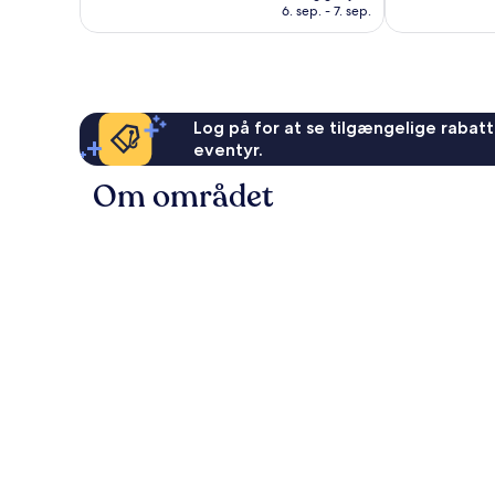
675 kr.
anmeldelser
6. sep. - 7. sep.
2.004
anmeldelser
Log på for at se tilgængelige rabatte
eventyr.
Om området