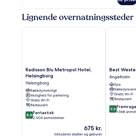
Twin
Room
Lignende overnatningssteder
Radisson Blu Metropol Hotel, Helsingborg
Best Western 
Radisson
Best
Radisson Blu Metropol Hotel,
Best Wester
Blu
Western
Helsingborg
Angelholm
Metropol
Plus
Helsingborg
Spa
Hotel,
Hus
Kæledyrsvenl
Helsingborg
Kæledyrsvenligt
57
Gratis Wi-Fi
Mulighed for parkering
Helsingborg
Angelholm
Restaurant
Gratis Wi-Fi
Restaurant
9.2
Fremrag
9,2
ud
1.568 anme
8.8
Fantastisk
8,8
af
ud
2.004 anmeldelser
10,
af
Prisen
675 kr.
Fremragende
10,
er
1.568
Fantastisk,
inkluderer skatter og gebyrer