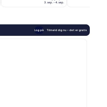
539 kr.
anmeldelser
anmeldelser
3. sep. - 4. sep.
Log på
Tilmeld dig nu – det er gratis