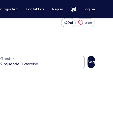
tningssted
Kontakt os
Rejser
Log på
Del
Gem
Gæster
Søg