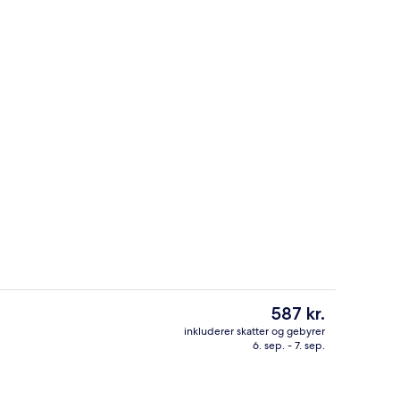
sstedets facade
Lobby
Den
587 kr.
nuværende
inkluderer skatter og gebyrer
pris
6. sep. - 7. sep.
s morgenmad, frokost og aftensmad
Lobby
er
587 kr.