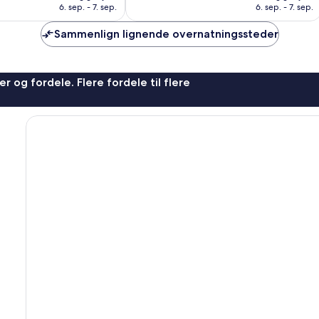
991 kr.
619 kr.
anmeldelser
6. sep. - 7. sep.
6. sep. - 7. sep.
Sammenlign lignende overnatningssteder
r og fordele. Flere fordele til flere