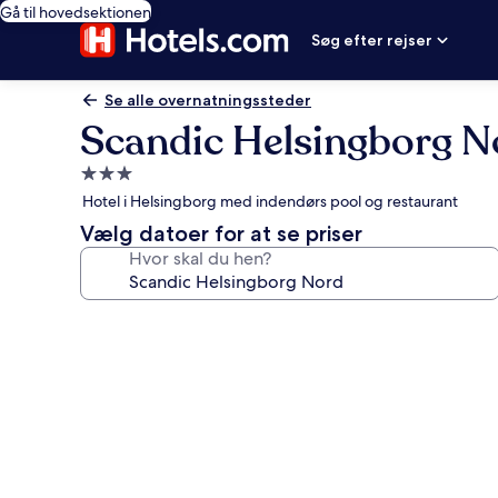
Gå til hovedsektionen
Søg efter rejser
Se alle overnatningssteder
Scandic Helsingborg N
3.0-
stjernet
Hotel i Helsingborg med indendørs pool og restaurant
overnatningssted
Vælg datoer for at se priser
Hvor skal du hen?
Billedgalleri
for
Scandic
Helsingborg
Nord