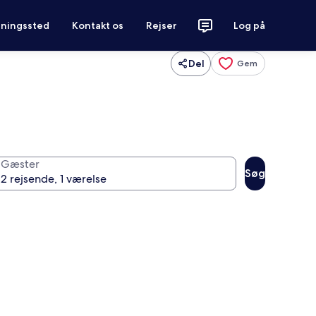
tningssted
Kontakt os
Rejser
Log på
Del
Gem
Gæster
Søg