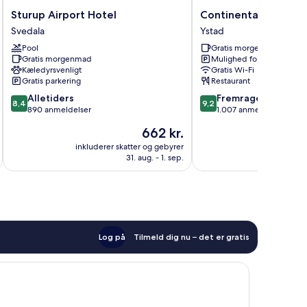
Sturup
Continental
Sturup Airport Hotel
Continental du Sud
Airport
du
Svedala
Ystad
Hotel
Sud
Pool
Gratis morgenmad
Svedala
Ystad
Gratis morgenmad
Mulighed for parkering
Kæledyrsvenligt
Gratis Wi-Fi
Gratis parkering
Restaurant
8.4
9.2
Alletiders
Fremragende
8,4
9,2
ud
ud
890 anmeldelser
1.007 anmeldelser
af
af
Prisen
662 kr.
10,
10,
er
Alletiders,
Fremragende,
inkluderer skatter og gebyrer
inkluderer 
662 kr.
31. aug. - 1. sep.
890
1.007
anmeldelser
anmeldelser
Log på
Tilmeld dig nu – det er gratis