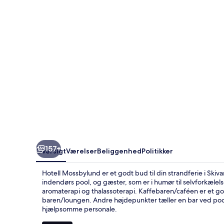
157+
Oversigt
Værelser
Beliggenhed
Politikker
Hotell Mossbylund er et godt bud til din strandferie i Ski
indendørs pool, og gæster, som er i humør til selvforkæle
aromaterapi og thalassoterapi. Kaffebaren/caféen er et godt 
baren/loungen. Andre højdepunkter tæller en bar ved poo
hjælpsomme personale.