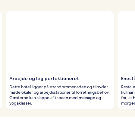
Arbejde og leg perfektioneret
Enest
Dette hotel ligger på strandpromenaden og tilbyder
Restaur
mødelokaler og arbejdsstationer til forretningsbehov.
kulinar
Gæsterne kan slappe af i spaen med massage og
for, at
yogaklasser.
morgen