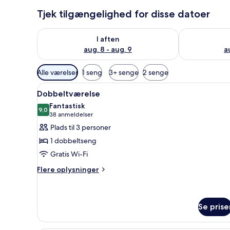
Tjek tilgængelighed for disse datoer
Tjek tilgængelighed for i aften aug. 8 - aug. 9
Tjek tilgænge
I aften
aug. 8 - aug. 9
a
Tilgængelige
Alle værelser
1 seng
3+ senge
2 senge
filtre
Indlæs
Et soveværelse med seng, stol,
for
13
Dobbeltværelse
alle
værelser
Fantastisk
billeder
9,0
9,0 ud af 10
(38
38 anmeldelser
af
anmeldelser)
Plads til 3 personer
Dobbeltværelse
1 dobbeltseng
Gratis Wi-Fi
Flere
Flere oplysninger
oplysninger
om
Dobbeltværelse
Se prise