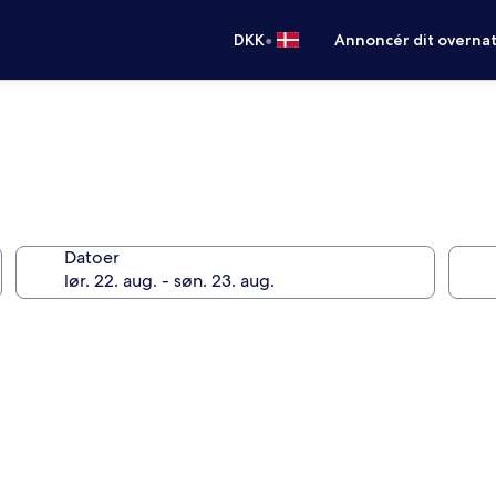
•
DKK
Annoncér dit overna
Datoer