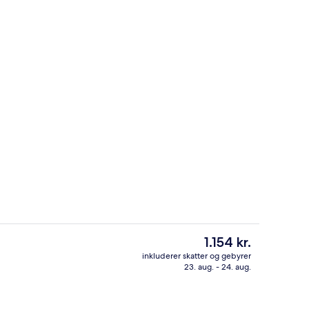
s morgenmad, frokost, aftensmad og brunch
Dobbeltværelse | Skrivebord, arbejd
Den
1.154 kr.
nuværende
inkluderer skatter og gebyrer
pris
23. aug. - 24. aug.
ol, 3 udendørs pools, liggestole
Skrivebord, arbejdsområde til bærba
er
1.154 kr.