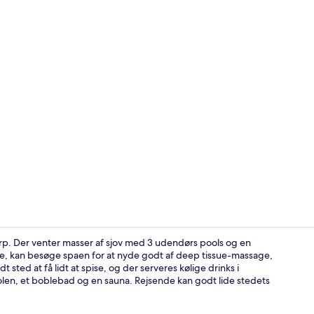
Der servere
varp. Der venter masser af sjov med 3 udendørs pools og en
lse, kan besøge spaen for at nyde godt af deep tissue-massage,
sted at få lidt at spise, og der serveres kølige drinks i
Indendørs po
len, et boblebad og en sauna. Rejsende kan godt lide stedets