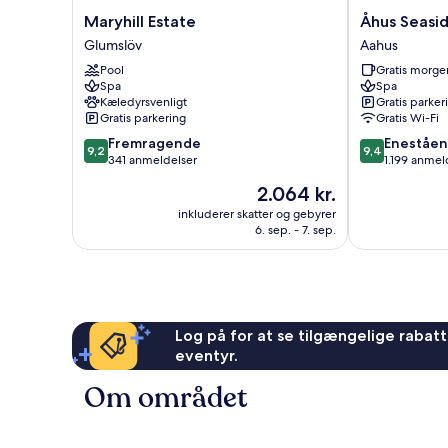
Maryhill
Åhus
Maryhill Estate
Åhus Seasi
Estate
Seaside
Glumslöv
Aahus
Glumslöv
Aahus
Pool
Gratis morg
Spa
Spa
Kæledyrsvenligt
Gratis parker
Gratis parkering
Gratis Wi-Fi
9.2
9.4
Fremragende
Eneståe
9,2
9,4
ud
ud
341 anmeldelser
1.199 anmel
af
af
Prisen
2.064 kr.
10,
10,
er
Fremragende,
Enestående,
inkluderer skatter og gebyrer
2.064 kr.
6. sep. - 7. sep.
341
1.199
anmeldelser
anmeldelser
Log på for at se tilgængelige rabatte
eventyr.
Om området