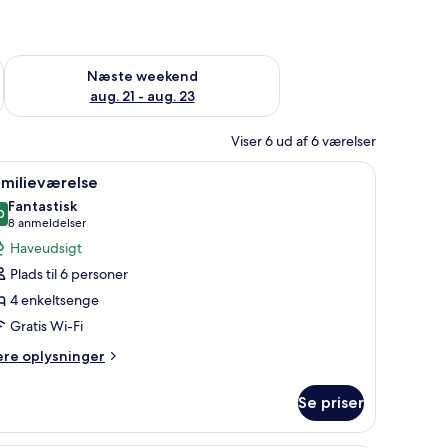
d aug. 14 - aug. 16
Tjek tilgængelighed for næste weekend aug. 21 - aug. 23
Næste weekend
aug. 21 - aug. 23
Viser 6 ud af 6 værelser
g et vindue med udsigt til det fri.
ndlæs
Et hotelværelse med en stor seng, to sengebord
6
amilieværelse
le
Fantastisk
illeder
0
9,0 ud af 10
(8
8 anmeldelser
f
anmeldelser)
Haveudsigt
amilieværelse
Plads til 6 personer
4 enkeltsenge
Gratis Wi-Fi
ere
ere oplysninger
lysninger
m
Se priser
milieværelse