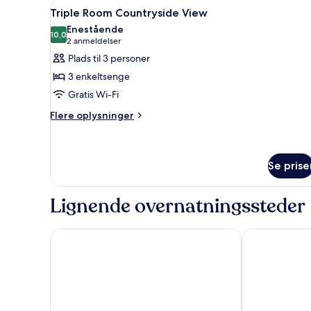
Indlæs
Et soveværelse med seng, nat
6
Triple Room Countryside View
alle
Enestående
billeder
10,0
10,0 ud af 10
(2
2 anmeldelser
af
anmeldelser)
Plads til 3 personer
Triple
3 enkeltsenge
Room
Gratis Wi-Fi
Countryside
Flere
View
Flere oplysninger
oplysninger
om
Triple
Room
Se prise
Countryside
View
Lignende overnatningssteder
Maryhill Estate
Åhus Seaside