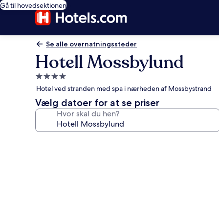
Gå til hovedsektionen
Se alle overnatningssteder
Hotell Mossbylund
4.0-
stjernet
Hotel ved stranden med spa i nærheden af Mossbystrand
overnatningssted
Vælg datoer for at se priser
Hvor skal du hen?
Billedgalleri
for
Hotell
Mossbylund