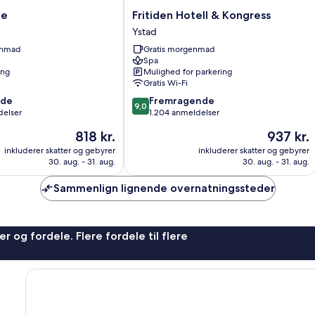
Fritiden
de
Fritiden Hotell & Kongress
Hotell
Ystad
&
enmad
Gratis morgenmad
Kongress
Spa
Ystad
ing
Mulighed for parkering
Gratis Wi-Fi
9.0
nde
Fremragende
9,0
ud
delser
1.204 anmeldelser
af
Prisen
Prisen
818 kr.
937 kr.
10,
er
er
Fremragende,
inkluderer skatter og gebyrer
inkluderer skatter og gebyrer
818 kr.
937 kr.
30. aug. - 31. aug.
30. aug. - 31. aug.
1.204
anmeldelser
Sammenlign lignende overnatningssteder
r og fordele. Flere fordele til flere