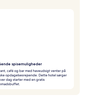
ående spisemuligheder
ant, café og bar med haveudsigt venter på
iske opdagelsesrejsende. Dette hotel sørger
 hver dag starter med en gratis
madsbuffet.