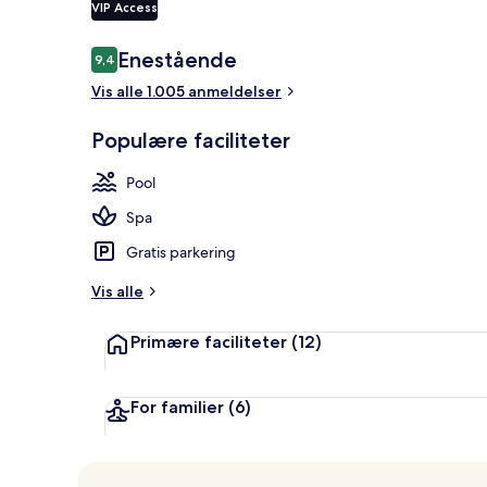
VIP Access
Anmeldelser
Enestående
9,4
9,4 ud af 10.
Udendørs sp
Vis alle 1.005 anmeldelser
Populære faciliteter
Pool
Spa
Gratis parkering
Vis alle
Primære faciliteter
(12)
For familier
(6)