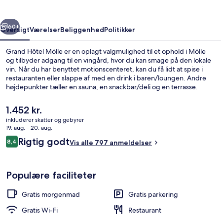
rige
Næste
60+
Oversigt
Værelser
Beliggenhed
Politikker
Grand Hôtel Mölle er en oplagt valgmulighed til et ophold i Mölle
og tilbyder adgang til en vingård, hvor du kan smage på den lokale
vin. Når du har benyttet motionscenteret, kan du få lidt at spise i
restauranten eller slappe af med en drink i baren/loungen. Andre
højdepunkter tæller en sauna, en snackbar/deli og en terrasse.
Rejsende har godt at sige om stedets hjælpsomme personale.
Den
1.452 kr.
nuværende
inkluderer skatter og gebyrer
pris
19. aug. - 20. aug.
Golf
er
Anmeldelser
Rigtig godt
8,4
Vis alle 797 anmeldelser
1.452 kr.
8,4 ud af 10.
Populære faciliteter
Gratis morgenmad
Gratis parkering
Gratis Wi-Fi
Restaurant