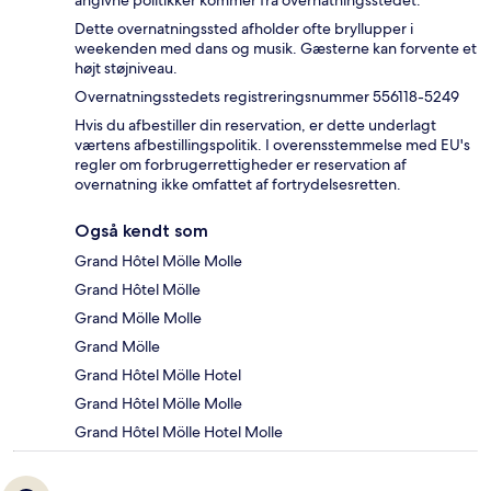
angivne politikker kommer fra overnatningsstedet.
Dette overnatningssted afholder ofte bryllupper i
weekenden med dans og musik. Gæsterne kan forvente et
højt støjniveau.
Overnatningsstedets registreringsnummer 556118-5249
Hvis du afbestiller din reservation, er dette underlagt
værtens afbestillingspolitik. I overensstemmelse med EU's
regler om forbrugerrettigheder er reservation af
overnatning ikke omfattet af fortrydelsesretten.
Også kendt som
Grand Hôtel Mölle Molle
Grand Hôtel Mölle
Grand Mölle Molle
Grand Mölle
Grand Hôtel Mölle Hotel
Grand Hôtel Mölle Molle
Grand Hôtel Mölle Hotel Molle