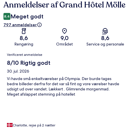
Anmeldelser af Grand Hôtel Mölle
Anmeldelser
Meget godt
8,4
797 anmeldelser
8,6
9,0
8,6
Rengøring
Området
Service og personale
Anmeldelser
Verificeret anmeldelse
8/10 Rigtig godt
30. jul. 2026
Vi havde små enkeltværelser på Olympia. Der burde tages
bedre billeder derfra for det var så fint og vore værelser havde
udsigt ud over vandet. Lækkert . Glimrende morgenmad.
Meget afslappet stemning på hotellet
Charlotte, rejse på 2 nætter