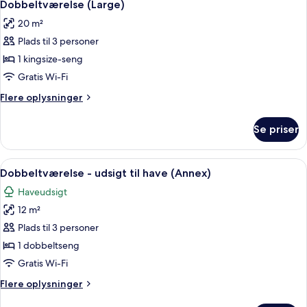
6
Dobbeltværelse (Large)
alle
20 m²
billeder
Plads til 3 personer
af
Dobbeltværelse
1 kingsize-seng
(Large)
Gratis Wi-Fi
Flere
Flere oplysninger
oplysninger
om
Se priser
Dobbeltværelse
(Large)
Indlæs
Et hotelværelse med to senge, en stol, 
4
Dobbeltværelse - udsigt til have (Annex)
alle
Haveudsigt
billeder
12 m²
af
Dobbeltværelse
Plads til 3 personer
-
1 dobbeltseng
udsigt
Gratis Wi-Fi
til
Flere
Flere oplysninger
have
oplysninger