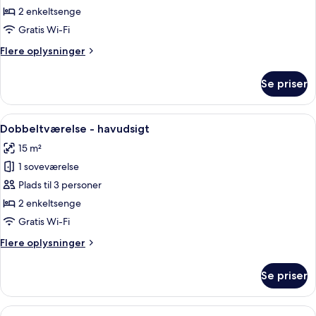
bakkeudsigt
2 enkeltsenge
Gratis Wi-Fi
Flere
Flere oplysninger
oplysninger
om
Se priser
Dobbeltværelse
-
bakkeudsigt
Indlæs
Et soveværelse med seng, et natbord,
5
Dobbeltværelse - havudsigt
alle
15 m²
billeder
1 soveværelse
af
Dobbeltværelse
Plads til 3 personer
-
2 enkeltsenge
havudsigt
Gratis Wi-Fi
Flere
Flere oplysninger
oplysninger
om
Se priser
Dobbeltværelse
-
havudsigt
Indlæs
Et hotelværelse med en stor seng, et s