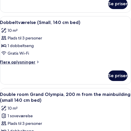
(Annex)
om
Se priser
Dobbeltværelse
-
udsigt
Indlæs
Et hotelværelse med en seng, et skrive
3
til
Dobbeltværelse (Small, 140 cm bed)
alle
have
10 m²
(Annex)
billeder
Plads til 3 personer
af
Dobbeltværelse
1 dobbeltseng
(Small,
Gratis Wi-Fi
140
Flere
Flere oplysninger
cm
oplysninger
bed)
om
Se priser
Dobbeltværelse
(Small,
140
Indlæs
En pænt redt seng med et tæppe med 
3
cm
Double room Grand Olympia, 200 m from the mainbuilding
alle
bed)
(small 140 cm bed)
billeder
10 m²
af
1 soveværelse
Double
Plads til 3 personer
room