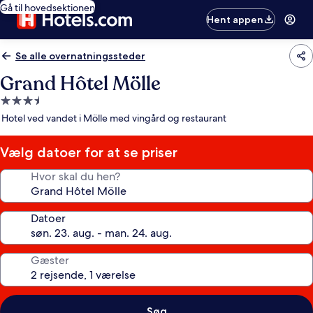
Gå til hovedsektionen
Hent appen
Se alle overnatningssteder
Grand Hôtel Mölle
3.5-
stjernet
Hotel ved vandet i Mölle med vingård og restaurant
overnatningssted
Vælg datoer for at se priser
Hvor skal du hen?
Datoer
Gæster
Søg