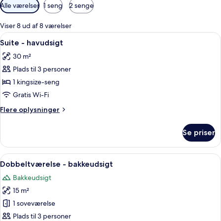
Tilgængelige
Alle værelser
1 seng
2 senge
filtre
for
Viser 8 ud af 8 værelser
værelser
Indlæs
Et moderne soveværelse med en stor s
8
Suite - havudsigt
alle
30 m²
billeder
Plads til 3 personer
af
Suite
1 kingsize-seng
-
Gratis Wi-Fi
havudsigt
Flere
Flere oplysninger
oplysninger
om
Se priser
Suite
-
havudsigt
Indlæs
Et hotelværelse med to senge, et skriv
3
Dobbeltværelse - bakkeudsigt
alle
Bakkeudsigt
billeder
15 m²
af
Dobbeltværelse
1 soveværelse
-
Plads til 3 personer