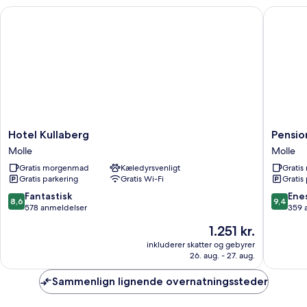
have
Hotel Kullaberg
Pensiona
(Annex)
Hotel
Pension
Hotel Kullaberg
Pensio
Kullaberg
Strandg
Molle
Molle
Molle
Molle
Gratis morgenmad
Kæledyrsvenligt
Grati
Gratis parkering
Gratis Wi-Fi
Gratis
8.6
9.4
Fantastisk
Ene
8,6
9,4
ud
ud
578 anmeldelser
359 
af
af
Prisen
1.251 kr.
10,
10,
er
Fantastisk,
Eneståe
inkluderer skatter og gebyrer
1.251 kr.
26. aug. - 27. aug.
578
359
anmeldelser
anmelde
Sammenlign lignende overnatningssteder