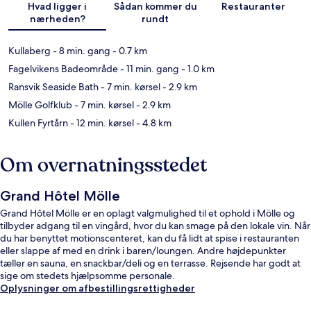
Hvad ligger i
Sådan kommer du
Restauranter
nærheden?
rundt
Kullaberg
- 8 min. gang
- 0.7 km
Fagelvikens Badeområde
- 11 min. gang
- 1.0 km
Ransvik Seaside Bath
- 7 min. kørsel
- 2.9 km
Mölle Golfklub
- 7 min. kørsel
- 2.9 km
Kullen Fyrtårn
- 12 min. kørsel
- 4.8 km
Om overnatningsstedet
Grand Hôtel Mölle
Grand Hôtel Mölle er en oplagt valgmulighed til et ophold i Mölle og
tilbyder adgang til en vingård, hvor du kan smage på den lokale vin. Når
du har benyttet motionscenteret, kan du få lidt at spise i restauranten
eller slappe af med en drink i baren/loungen. Andre højdepunkter
tæller en sauna, en snackbar/deli og en terrasse. Rejsende har godt at
sige om stedets hjælpsomme personale.
Oplysninger om afbestillingsrettigheder