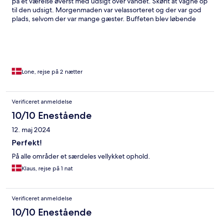
på et værelse øverst med udsigt over vandet. Skønt at vågne op
til den udsigt. Morgenmaden var velassorteret og der var god
plads, selvom der var mange gæster. Buffeten blev løbende
fyldt op og bordene hurtigt ryddet. Det eneste fradrag var at
badeværelset var til den lille side. Det var lidt bøvlet at gå i bad
og det var svært at undgå at hele gulvet blev vådt. Men det
tager vi gerne med en anden gang, da hotellets øvrige
faciliteter opvejer dette.
Lone, rejse på 2 nætter
Verificeret anmeldelse
10/10 Enestående
12. maj 2024
Perfekt!
På alle områder et særdeles vellykket ophold.
Klaus, rejse på 1 nat
Verificeret anmeldelse
10/10 Enestående