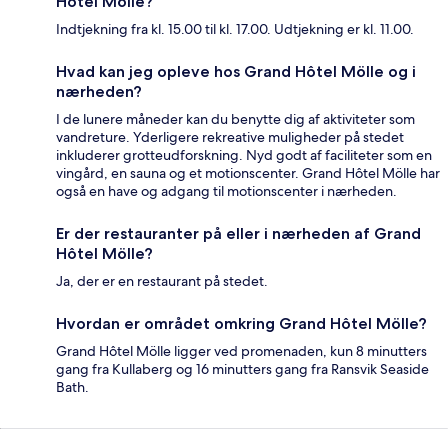
Hôtel Mölle?
Indtjekning fra kl. 15.00 til kl. 17.00. Udtjekning er kl. 11.00.
Hvad kan jeg opleve hos Grand Hôtel Mölle og i
nærheden?
I de lunere måneder kan du benytte dig af aktiviteter som
vandreture. Yderligere rekreative muligheder på stedet
inkluderer grotteudforskning. Nyd godt af faciliteter som en
vingård, en sauna og et motionscenter. Grand Hôtel Mölle har
også en have og adgang til motionscenter i nærheden.
Er der restauranter på eller i nærheden af Grand
Hôtel Mölle?
Ja, der er en restaurant på stedet.
Hvordan er området omkring Grand Hôtel Mölle?
Grand Hôtel Mölle ligger ved promenaden, kun 8 minutters
gang fra Kullaberg og 16 minutters gang fra Ransvik Seaside
Bath.