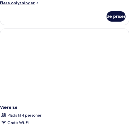
Flere
Flere oplysninger
oplysninger
om
Se priser
Superior
Værelse
Plads til 4 personer
Gratis Wi-Fi