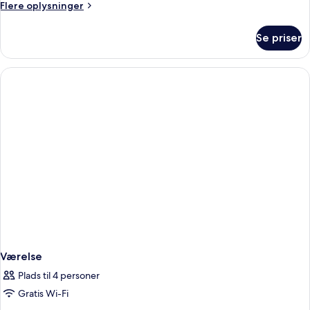
Flere
Flere oplysninger
oplysninger
om
Se priser
Værelse
Værelse
Plads til 4 personer
Gratis Wi-Fi