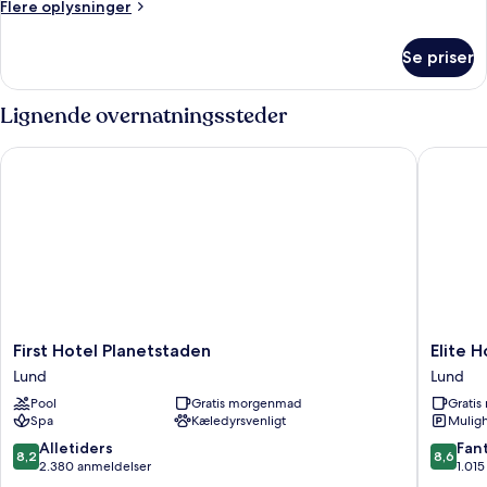
Flere
Flere oplysninger
oplysninger
om
Se priser
Værelse
Lignende overnatningssteder
First Hotel Planetstaden
Elite Hot
First
Elite
First Hotel Planetstaden
Elite H
Hotel
Hotel
Lund
Lund
Planetstaden
Ideon,
Pool
Gratis morgenmad
Grati
Lund
Lund
Spa
Kæledyrsvenligt
Muligh
Lund
8.2
8.6
Alletiders
Fant
8,2
8,6
ud
ud
2.380 anmeldelser
1.01
af
af