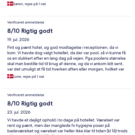
Søren, rejse på 1 nat
Verificeret anmeldelse
8/10 Rigtig godt
19. jul. 2026
Fint og pænt hotel, og god modtagelse i receptionen, da vi
kom. Vi havde dog valgt hotellet, da der var pool, så vi kunne få
os en dukkert efter en lang dag på vejen. Pga poolens størrelse
skal man bestille tid til brug af denne, og da vi ankom lidt sent,
var det umuligt at få tid hverken aften eller morgen, hvilket var
lidt ærgerligt. Morgenbuffeten var udmærket, dog lidt kaotisk,
Lone, rejse på 1 nat
men det er nok fordi det var lige i højsæsonen.
Verificeret anmeldelse
8/10 Rigtig godt
23. jul. 2026
Vi havde et dejligt ophold i to dage på hotellet. Værelset var
rent og pænt, men der manglede fx hygiejne poser på
badeværelset og værelset var heller ikke klar til tiden (kl 16) trods