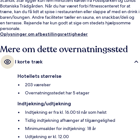
Scandic Star ligger kun fem minutters kørsel fra Fossilparken og Lunds
Botaniska Trädgården. Når du har været forbi fitnesscenteret for at
træne, kan du få lidt at spise i restauranten eller slappe af med en drink i
baren/loungen. Andre faciliteter tæller en sauna, en snackbar/deli og
en terrasse. Rejsende har kun godt at sige om stedets hjælpsomme
personale.
Oplysninger om afbestillingsrettigheder
Mere om dette overnatningssted
I korte træk
Hotellets størrelse
203 værelser
Overnatningsstedet har 5 etager
Indtjekning/udtjekning
Indtjekning er fra kl. 16.00 til når som helst
Tidlig indtjekning afhænger af tilgængelighed
Minimumsalder for indtjekning: 18 år
Udtjekning er kl. 12.00