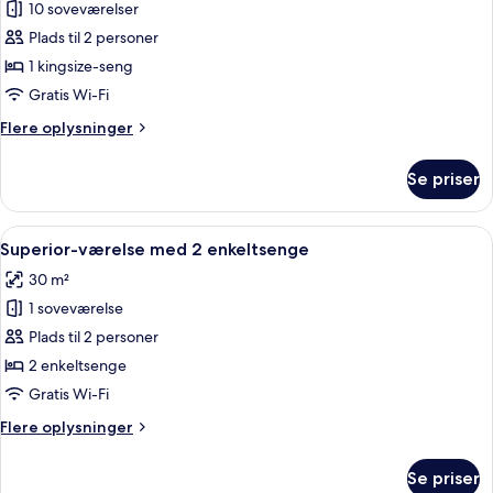
10 soveværelser
af
Superior-
Plads til 2 personer
værelse
1 kingsize-seng
Gratis Wi-Fi
Flere
Flere oplysninger
oplysninger
om
Se priser
Superior-
værelse
Indlæs
Et hotelværelse med en seng, en stol, e
6
Superior-værelse med 2 enkeltsenge
alle
30 m²
billeder
1 soveværelse
af
Superior-
Plads til 2 personer
værelse
2 enkeltsenge
med
Gratis Wi-Fi
2
Flere
Flere oplysninger
enkeltsenge
oplysninger
om
Se priser
Superior-