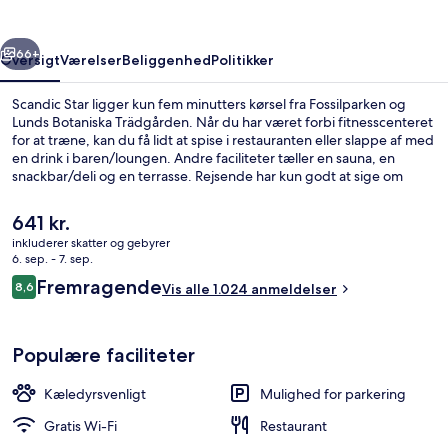
rige
Næste
66+
Oversigt
Værelser
Beliggenhed
Politikker
Scandic Star ligger kun fem minutters kørsel fra Fossilparken og
Lunds Botaniska Trädgården. Når du har været forbi fitnesscenteret
for at træne, kan du få lidt at spise i restauranten eller slappe af med
en drink i baren/loungen. Andre faciliteter tæller en sauna, en
snackbar/deli og en terrasse. Rejsende har kun godt at sige om
stedets hjælpsomme personale.
Den
641 kr.
nuværende
inkluderer skatter og gebyrer
pris
6. sep. - 7. sep.
Pool
er
Anmeldelser
Fremragende
8,6
Vis alle 1.024 anmeldelser
641 kr.
8,6 ud af 10.
Populære faciliteter
Kæledyrsvenligt
Mulighed for parkering
Gratis Wi-Fi
Restaurant