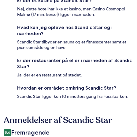
Er der et kasino på Scandic Star?
Nej, dette hotel har ikke et kasino, men Casino Cosmopol
Malmø (17 min. kørsel) ligger i nærheden.
Hvad kan jeg opleve hos Scandic Star og i
nærheden?
Scandic Star tilbyder en sauna og et fitnesscenter samt et
picnicområde og en have.
Er der restauranter på eller i nærheden af Scandic
Star?
Ja, der er en restaurant på stedet.
Hvordan er området omkring Scandic Star?
Scandic Star ligger kun 10 minutters gang fra Fossilparken.
Anmeldelser af Scandic Star
Anmeldelser
Fremragende
8,6