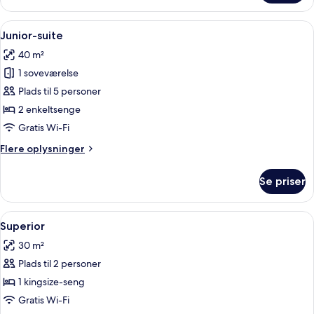
værelse
med
Indlæs
Et hotelværelse med to senge, et natb
5
2
Junior-suite
alle
enkeltsenge
40 m²
billeder
1 soveværelse
af
Junior-
Plads til 5 personer
suite
2 enkeltsenge
Gratis Wi-Fi
Flere
Flere oplysninger
oplysninger
om
Se priser
Junior-
suite
Indlæs
Stue | LCD-tv
1
Superior
alle
30 m²
billeder
Plads til 2 personer
af
Superior
1 kingsize-seng
Gratis Wi-Fi