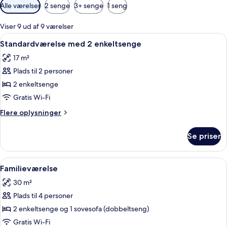
Tilgængelige
Alle værelser
2 senge
3+ senge
1 seng
filtre
for
Viser 9 ud af 9 værelser
værelser
Indlæs
Et hotelværelse med en stor seng, en 
5
Standardværelse med 2 enkeltsenge
alle
17 m²
billeder
Plads til 2 personer
af
Standardværelse
2 enkeltsenge
med
Gratis Wi-Fi
2
Flere
Flere oplysninger
enkeltsenge
oplysninger
om
Se priser
Standardværelse
med
2
Indlæs
Et hotelværelse med en stor seng, et 
7
enkeltsenge
Familieværelse
alle
30 m²
billeder
Plads til 4 personer
af
Familieværelse
2 enkeltsenge og 1 sovesofa (dobbeltseng)
Gratis Wi-Fi