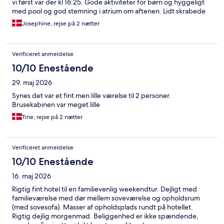
vi først var der kl 16:25. Gode aktiviteter for børn og hyggeligt
med pool og god stemning i atrium om aftenen. Lidt skrabede
forhold i omklædningen ved poolen og svært med fx en baby at
Josephine, rejse på 2 nætter
klæde om, da der ingen pusleplads er. Personalet er yderst
imødekommende og meget smilende og hjælpsomme.
Verificeret anmeldelse
10/10 Enestående
29. maj 2026
Synes det var et fint men lille værelse til 2 personer.
Brusekabinen var meget lille
Tine, rejse på 2 nætter
Verificeret anmeldelse
10/10 Enestående
16. maj 2026
Rigtig fint hotel til en familievenlig weekendtur. Dejligt med
familieværelse med dør mellem soveværelse og opholdsrum
(med sovesofa). Masser af opholdsplads rundt på hotellet.
Rigtig dejlig morgenmad. Beliggenhed er ikke spændende,