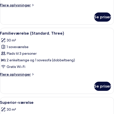
Flere
Flere oplysninger
oplysninger
om
Se priser
Familieværelse
Indlæs
Et soveværelse med en stor seng, et 
9
Familieværelse (Standard, Three)
alle
30 m²
billeder
1 soveværelse
af
Familieværelse
Plads til 3 personer
(Standard,
2 enkeltsenge og 1 sovesofa (dobbeltseng)
Three)
Gratis Wi-Fi
Flere
Flere oplysninger
oplysninger
om
Se priser
Familieværelse
(Standard,
Three)
Indlæs
En dobbeltseng med træsengestolpe, 
7
Superior-værelse
alle
30 m²
billeder