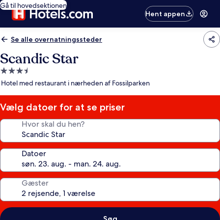
Gå til hovedsektionen
Hent appen
Se alle overnatningssteder
Scandic Star
3.5-
stjernet
Hotel med restaurant i nærheden af Fossilparken
overnatningssted
Vælg datoer for at se priser
Hvor skal du hen?
Datoer
Gæster
Søg