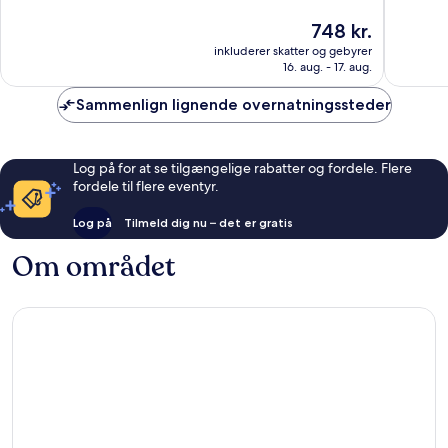
10,
10,
Prisen
748 kr.
Alletiders,
Fantasti
er
inkluderer skatter og gebyrer
2.380
1.015
748 kr.
16. aug. - 17. aug.
anmeldelser
anmelde
Sammenlign lignende overnatningssteder
Log på for at se tilgængelige rabatter og fordele. Flere
fordele til flere eventyr.
Log på
Tilmeld dig nu – det er gratis
Om området