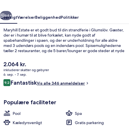
rige
Næste
64+
Oversigt
Værelser
Beliggenhed
Politikker
Maryhill Estate er et godt bud til din strandferie i Glumslöv. Gæster,
der er i humør til at blive forkælet, kan nyde godt af
spabehandlinger i spaen, og der er underholdning for alle aldre
med 3 udendørs pools og en indendørs pool. Spisemulighederne
tæller 2 restauranter, og de 5 barer/lounger er gode steder at nyde
en kølig drink. Andre højdepunkter på dette hotel med
luksusfaciliteter tæller et døgnåbent motionscenter, et fitnesscenter
Den
2.064 kr.
og en sæsonbestemt udendørs pool.
nuværende
inkluderer skatter og gebyrer
pris
6. sep. - 7. sep.
Udendørsområde
er
Anmeldelser
Fantastisk
9,2
Vis alle 346 anmeldelser
2.064 kr.
9,2 ud af 10.
Populære faciliteter
Pool
Spa
Kæledyrsvenligt
Gratis parkering