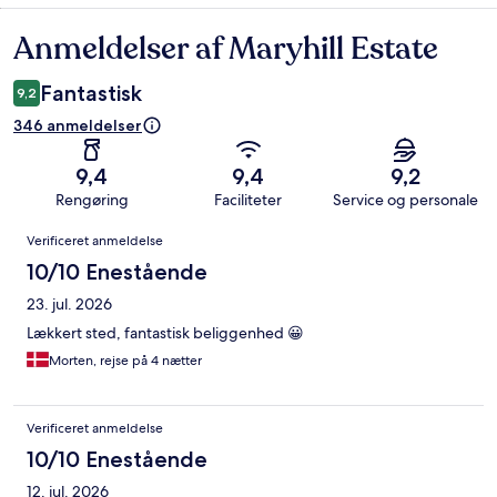
Anmeldelser af Maryhill Estate
Anmeldelser
Fantastisk
9,2
346 anmeldelser
9,4
9,4
9,2
Rengøring
Faciliteter
Service og personale
Anmeldelser
Verificeret anmeldelse
10/10 Enestående
23. jul. 2026
Lækkert sted, fantastisk beliggenhed 😀
Morten, rejse på 4 nætter
Verificeret anmeldelse
10/10 Enestående
12. jul. 2026