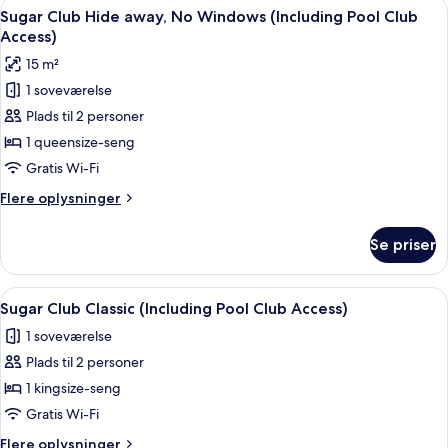
Indlæs
Et soveværelse med en stor seng, to 
3
Sugar Club Hide away, No Windows (Including Pool Club
alle
Access)
billeder
15 m²
af
1 soveværelse
Sugar
Plads til 2 personer
Club
Hide
1 queensize-seng
away,
Gratis Wi-Fi
No
Flere
Flere oplysninger
Windows
oplysninger
(Including
om
Se priser
Sugar
Pool
Club
Club
Hide
Indlæs
Et soveværelse med en seng, to senge
Access)
4
away,
Sugar Club Classic (Including Pool Club Access)
alle
No
1 soveværelse
Windows
billeder
(Including
Plads til 2 personer
af
Pool
Sugar
1 kingsize-seng
Club
Club
Access)
Gratis Wi-Fi
Classic
Flere
Flere oplysninger