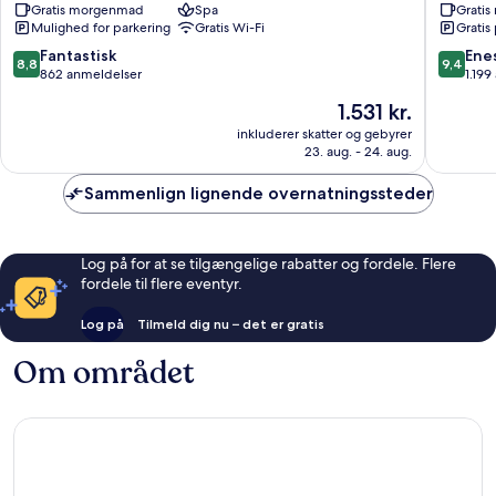
Gratis morgenmad
Spa
Grati
Bastad
Mulighed for parkering
Gratis Wi-Fi
Gratis
8.8
9.4
Fantastisk
Ene
8,8
9,4
ud
ud
862 anmeldelser
1.199
af
af
Prisen
1.531 kr.
10,
10,
er
Fantastisk,
Eneståe
inkluderer skatter og gebyrer
1.531 kr.
23. aug. - 24. aug.
862
1.199
anmeldelser
anmelde
Sammenlign lignende overnatningssteder
Log på for at se tilgængelige rabatter og fordele. Flere
fordele til flere eventyr.
Log på
Tilmeld dig nu – det er gratis
Om området