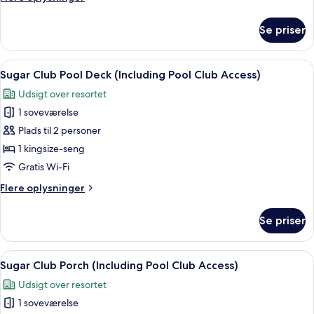
(Including
oplysninger
Pool
om
Se priser
Sugar
Club
Club
Access)
Classic
Indlæs
Et hotelværelse med en stor seng, udsi
6
(Including
Sugar Club Pool Deck (Including Pool Club Access)
alle
Pool
Udsigt over resortet
Club
billeder
Access)
1 soveværelse
af
Sugar
Plads til 2 personer
Club
1 kingsize-seng
Pool
Gratis Wi-Fi
Deck
Flere
Flere oplysninger
(Including
oplysninger
Pool
om
Se priser
Sugar
Club
Club
Access)
Pool
Indlæs
Et hotelværelse med en seng, to lamper
5
Deck
Sugar Club Porch (Including Pool Club Access)
alle
(Including
Udsigt over resortet
Pool
billeder
Club
1 soveværelse
af
Access)