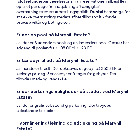
fuldt refunderbar værelsespris, kan reservationen afbestilles
op til et par dage før indtjekning afhængigt af
overnatningsstedets afbestillingspolitik. Du skal bare sørge for
at tjekke overnatningsstedets afbestillingspolitik for de
præcise vilkår og betingelser.
Er der en pool på Maryhill Estate?
Ja, der er 3 udendørs pools og en indendørs pool. Gæster har
adgang til poolen fra kl. 08.00 til kl. 23.00.
Er kæledyr tilladt på Maryhill Estate?
Ja, hunde er tilladt. Der opkræves et gebyr på 350 SEK pr.
kæledyr pr. dag. Servicedyr er fritaget fra gebyrer. Der
tilbydes mad- og vandskåle.
Er der parkeringsmuligheder på stedet ved Maryhill
Estate?
Ja, der er gratis selvstændig parkering. Der tilbydes
ladestander til elbiler.
Hvornår er indtjekning og udtjekning på Maryhill
Estate?