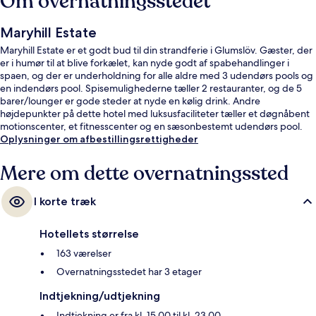
Om overnatningsstedet
Maryhill Estate
Maryhill Estate er et godt bud til din strandferie i Glumslöv. Gæster, der
er i humør til at blive forkælet, kan nyde godt af spabehandlinger i
spaen, og der er underholdning for alle aldre med 3 udendørs pools og
en indendørs pool. Spisemulighederne tæller 2 restauranter, og de 5
barer/lounger er gode steder at nyde en kølig drink. Andre
højdepunkter på dette hotel med luksusfaciliteter tæller et døgnåbent
motionscenter, et fitnesscenter og en sæsonbestemt udendørs pool.
Oplysninger om afbestillingsrettigheder
Mere om dette overnatningssted
I korte træk
Hotellets størrelse
163 værelser
Overnatningsstedet har 3 etager
Indtjekning/udtjekning
Indtjekning er fra kl. 15.00 til kl. 23.00