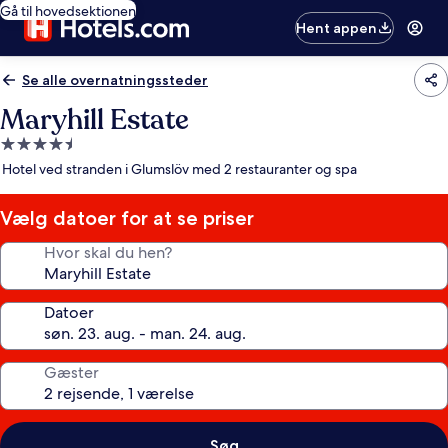
Gå til hovedsektionen
Hent appen
Se alle overnatningssteder
Maryhill Estate
4.5-
stjernet
Hotel ved stranden i Glumslöv med 2 restauranter og spa
overnatningssted
Vælg datoer for at se priser
Hvor skal du hen?
Datoer
Gæster
Søg