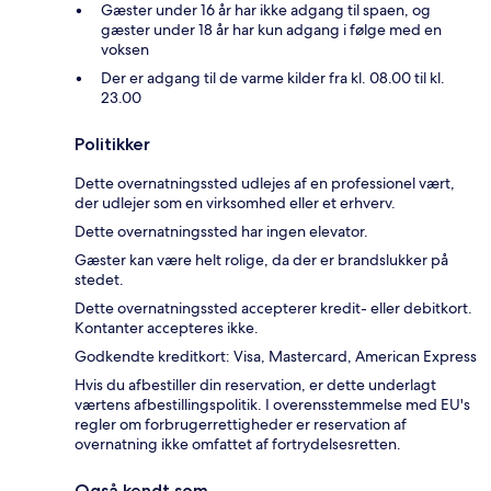
Gæster under 16 år har ikke adgang til spaen, og
gæster under 18 år har kun adgang i følge med en
voksen
Der er adgang til de varme kilder fra kl. 08.00 til kl.
23.00
Politikker
Dette overnatningssted udlejes af en professionel vært,
der udlejer som en virksomhed eller et erhverv.
Dette overnatningssted har ingen elevator.
Gæster kan være helt rolige, da der er brandslukker på
stedet.
Dette overnatningssted accepterer kredit- eller debitkort.
Kontanter accepteres ikke.
Godkendte kreditkort: Visa, Mastercard, American Express
Hvis du afbestiller din reservation, er dette underlagt
værtens afbestillingspolitik. I overensstemmelse med EU's
regler om forbrugerrettigheder er reservation af
overnatning ikke omfattet af fortrydelsesretten.
Også kendt som