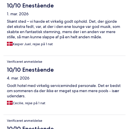
10/10 Enestående
1. mar. 2026
Skønt sted – vi havde et virkelig godt ophold. Det, der gjorde
det ekstra fedt, var, at der i den ene lounge var god musik, som
skabte en fantastisk stemning, mens der i en anden var mere
stille, så man kunne slappe af på en helt anden måde.
Kasper Juel, rejse på 1 nat
Verificeret anmeldelse
10/10 Enestående
4. mar. 2026
Godt hotel med virkelig serviceminded personale. Det er bedst
om sommeren da der ikke er meget spa men mere pools - især
udendørs.
Cecilie, rejse på 1 nat
Verificeret anmeldelse
10/10 Enestående