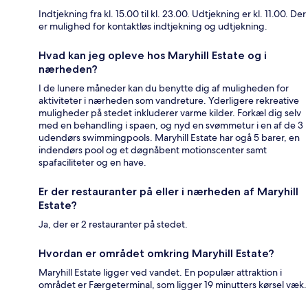
Indtjekning fra kl. 15.00 til kl. 23.00. Udtjekning er kl. 11.00. Der
er mulighed for kontaktløs indtjekning og udtjekning.
Hvad kan jeg opleve hos Maryhill Estate og i
nærheden?
I de lunere måneder kan du benytte dig af muligheden for
aktiviteter i nærheden som vandreture. Yderligere rekreative
muligheder på stedet inkluderer varme kilder. Forkæl dig selv
med en behandling i spaen, og nyd en svømmetur i en af de 3
udendørs swimmingpools. Maryhill Estate har ogå 5 barer, en
indendørs pool og et døgnåbent motionscenter samt
spafaciliteter og en have.
Er der restauranter på eller i nærheden af Maryhill
Estate?
Ja, der er 2 restauranter på stedet.
Hvordan er området omkring Maryhill Estate?
Maryhill Estate ligger ved vandet. En populær attraktion i
området er Færgeterminal, som ligger 19 minutters kørsel væk.