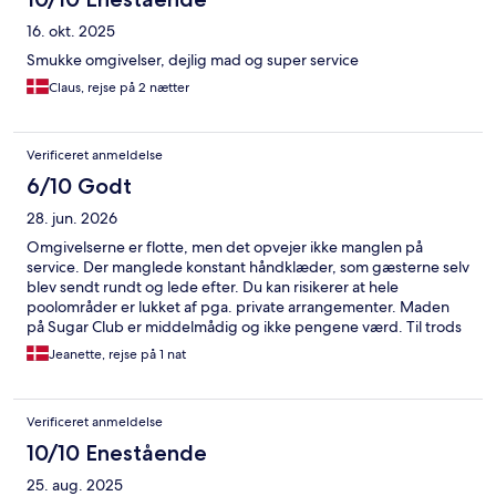
16. okt. 2025
Smukke omgivelser, dejlig mad og super service
Claus, rejse på 2 nætter
Verificeret anmeldelse
6/10 Godt
28. jun. 2026
Omgivelserne er flotte, men det opvejer ikke manglen på
service. Der manglede konstant håndklæder, som gæsterne selv
blev sendt rundt og lede efter. Du kan risikerer at hele
poolområder er lukket af pga. private arrangementer. Maden
på Sugar Club er middelmådig og ikke pengene værd. Til trods
for at der står at der er en aldersgrænse på 16 år, så var poolen
Jeanette, rejse på 1 nat
fyldt med små børn.
Verificeret anmeldelse
10/10 Enestående
25. aug. 2025