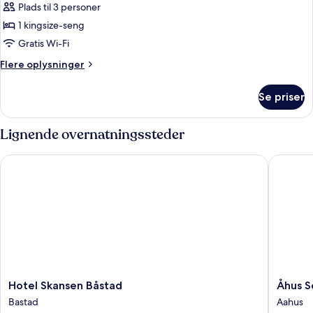
Sugar
Plads til 3 personer
Club
1 kingsize-seng
Porch
Gratis Wi-Fi
(Including
Flere
Flere oplysninger
Pool
oplysninger
Club
om
Se priser
Sugar
Access)
Club
Porch
Lignende overnatningssteder
(Including
Pool
Hotel Skansen Båstad
Åhus Sea
Club
Access)
Hotel
Åhus
Hotel Skansen Båstad
Åhus S
Skansen
Seaside
Bastad
Aahus
Båstad
Aahus