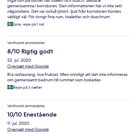
Inga rum på slottet har toalett och dusch, dessa är
gemensamma i korridoren. Den informationen har vi inte sett
någonstans. Det var också lyhört, ljud från korridoren hördes
väldigt väl. För övrigt fina rum, toaletter och duschrum.
Lena, rejse på 1 nat
Verificeret anmeldelse
8/10 Rigtig godt
22. jul. 2020
Oversæt med Google
Bra restaurang, bra frukost. Men orimligt att det inte informeras
om gemensamt badrum till rummet som bokades.
Rejse på 2 nætter
Verificeret anmeldelse
10/10 Enestående
11. jul. 2020
Oversæt med Google