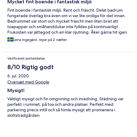
Mycket fint boende i fantastisk miljö
Fint boende i fantastisk miljö. Rent och fräscht. Delat badrum
fungerade överlag bra även om vi var lite oroliga för det innan.
Badrummet var stort och mycket fräscht men liten brist att
toapapper och småhanddukar inte fylldes på kontinuerligt.
Frukosten var jättegod och en klar njutning. Åker gärna hit igen.
Lena Ingegärd, rejse på 2 nætter
Verificeret anmeldelse
8/10 Rigtig godt
6. jul. 2020
Oversæt med Google
Mysigt!
Väldigt mysigt och fin omgivning och inredning. Städning var
perfekt i rummet, på toa och andra platser. Perfekt med
parkering precis intill och så himla mysigt att promenera i
slottsträdgården.