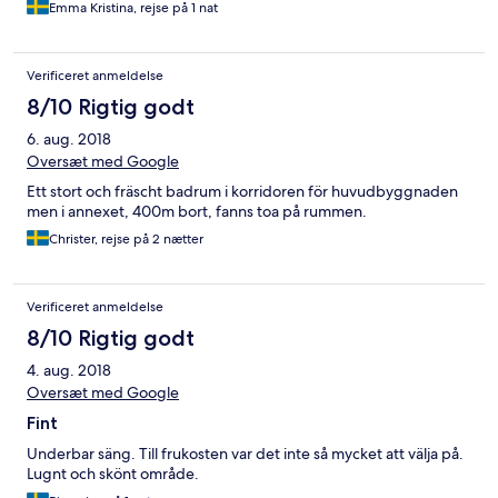
satt och åt, var båda fantastiska. Jag kan verkligen
Emma Kristina, rejse på 1 nat
rekommendera detta slott för övernattning om man vill leva utan
TV och mobil ett litet tag. Underbart vackert rum! Jag sov hur
gott som helst!
Verificeret anmeldelse
8/10 Rigtig godt
6. aug. 2018
Oversæt med Google
Ett stort och fräscht badrum i korridoren för huvudbyggnaden
men i annexet, 400m bort, fanns toa på rummen.
Christer, rejse på 2 nætter
Verificeret anmeldelse
8/10 Rigtig godt
4. aug. 2018
Oversæt med Google
Fint
Underbar säng. Till frukosten var det inte så mycket att välja på.
Lugnt och skönt område.