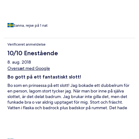
Sanna, rejse på 1 nat
Verificeret anmeldelse
10/10 Enestående
8. aug. 2018
Oversæt med Google
Bo gott på ett fantastiskt slott!
Bo som en prinsessa på ett slott! Jag bokade ett dubbelrum för
en person, lagom stort tycker jag. När man bor inne på själva
slottet, är det delat badrum. Jag brukar inte gilla det, men det
funkade bra o var aldrig upptaget för mig. Stort och fräscht.
Vatten i flaska och badrock plus badskor på rummet. Det hade
varit topp med kaffe/te på rummet också. En liten tur till
restaurangen där jag även fick kaffe på maten. Mysig butik där
Underbara omgivningar! Dammar med näckrosor och
trollsländor. Konstföremål i en runda i parken, mysigt o vackert!
Frukosten var god och rummet där buffén fanns samt där man