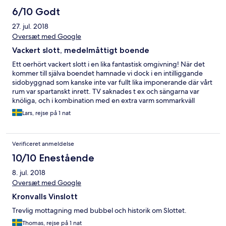
6/10 Godt
27. jul. 2018
Oversæt med Google
Vackert slott, medelmåttigt boende
Ett oerhört vackert slott i en lika fantastisk omgivning! När det
kommer till själva boendet hamnade vi dock i en intilliggande
sidobyggnad som kanske inte var fullt lika imponerande där vårt
rum var spartanskt inrett. TV saknades t ex och sängarna var
knöliga, och i kombination med en extra varm sommarkväll
(luftkonditionering saknas) uteblev en god natts sömn.
Lars, rejse på 1 nat
Frukostbordet var ganska sparsamt utan bl a varm mat, dock var
en hel del av det som fanns uppdukat lokalproducerat och av
god kvalitet. Vi hade även gärna önskat ett lite trevligare
Verificeret anmeldelse
välkomnande, men en stressad slottsherre var kort i tonen och
hälsade oss varken välkomna eller önskade en trevlig vistelse.
10/10 Enestående
Sammanfattningsvis får Kronovalls Vinslott godkänt av oss men
8. jul. 2018
inte mer än så. Vill man åt själva känslan av att bo på slott,
undersök först om rummet är beläget på själva slottet eller i
Oversæt med Google
någon av sidobyggnaderna. Detta framgick dessvärre inte när vi
Kronvalls Vinslott
bokade vårt rum. Ett oerhört vackert slott som absolut bör ses,
men hade som sagt väntat oss lite mer för de pengar vi betalde
Trevlig mottagning med bubbel och historik om Slottet.
för vårt rum.
Thomas, rejse på 1 nat