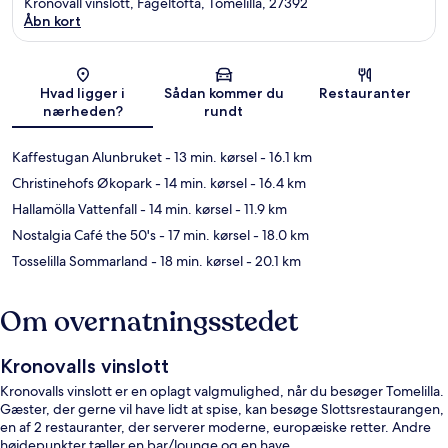
Kronovall vinslott, Fågeltofta, Tomelilla, 27392
Åbn kort
Kort
Hvad ligger i
Sådan kommer du
Restauranter
nærheden?
rundt
Kaffestugan Alunbruket
- 13 min. kørsel
- 16.1 km
Christinehofs Økopark
- 14 min. kørsel
- 16.4 km
Hallamölla Vattenfall
- 14 min. kørsel
- 11.9 km
Nostalgia Café the 50's
- 17 min. kørsel
- 18.0 km
Tosselilla Sommarland
- 18 min. kørsel
- 20.1 km
Om overnatningsstedet
Kronovalls vinslott
Kronovalls vinslott er en oplagt valgmulighed, når du besøger Tomelilla.
Gæster, der gerne vil have lidt at spise, kan besøge Slottsrestaurangen,
en af 2 restauranter, der serverer moderne, europæiske retter. Andre
højdepunkter tæller en bar/lounge og en have.