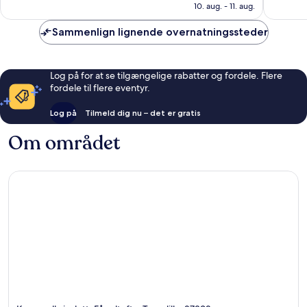
824 kr.
anmeldelser
anmelde
10. aug. - 11. aug.
Sammenlign lignende overnatningssteder
Log på for at se tilgængelige rabatter og fordele. Flere
fordele til flere eventyr.
Log på
Tilmeld dig nu – det er gratis
Om området