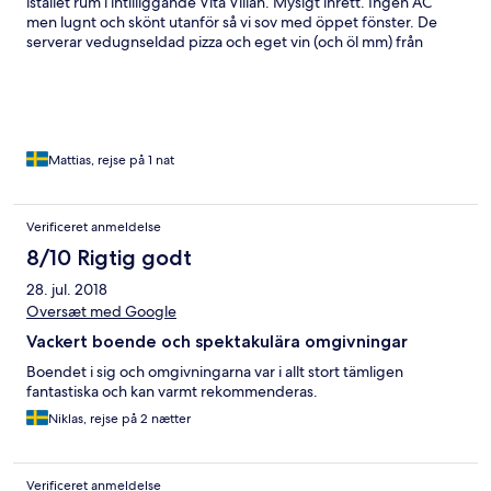
istället rum i intilliggande Vita Villan. Mysigt inrett. Ingen AC
men lugnt och skönt utanför så vi sov med öppet fönster. De
serverar vedugnseldad pizza och eget vin (och öl mm) från
restaurangen i ladan mittemot slottet. Svårslagen utsikt. Frukost
och finare middag serveras i slottet.
Mattias, rejse på 1 nat
Verificeret anmeldelse
8/10 Rigtig godt
28. jul. 2018
Oversæt med Google
Vackert boende och spektakulära omgivningar
Boendet i sig och omgivningarna var i allt stort tämligen
fantastiska och kan varmt rekommenderas.
Niklas, rejse på 2 nætter
Verificeret anmeldelse