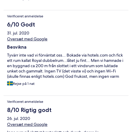
Verificeret anmeldelse
6/10 Godt
31. jul. 2020
Oversæt med Google
Besvikna
Tyvärr inte vad vi förväntat oss... Bokade via hotels.com och fick
ett rum kallat Royal dubbelrum...låtet ju fint... Men vi hamnade i
en byggnad ca 200 m från slottet i ett vindsrum som luktade
unket och gammalt. Ingen TV (det visste vi) och ingen Wi-Fi
(skulle finnas enligt hotels.com) God frukost, men ingen varm
mat... Vi hade verkligen förväntat oss mer när vi bokade boende
Rejse på 1 nat
på slott till det priset vi gav!! Återkommer inte!
Verificeret anmeldelse
8/10 Rigtig godt
26. jul. 2020
Oversæt med Google