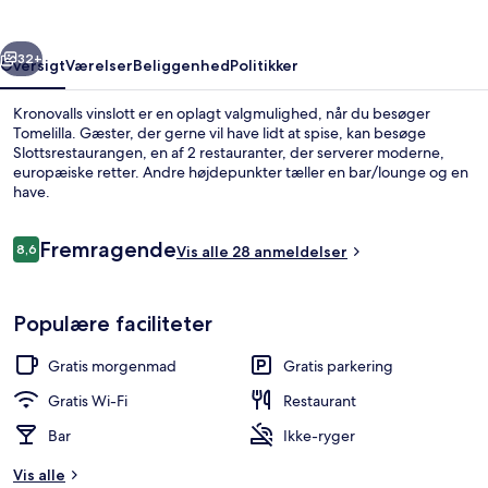
rige
Næste
32+
Oversigt
Værelser
Beliggenhed
Politikker
Kronovalls vinslott er en oplagt valgmulighed, når du besøger
Tomelilla. Gæster, der gerne vil have lidt at spise, kan besøge
Slottsrestaurangen, en af 2 restauranter, der serverer moderne,
europæiske retter. Andre højdepunkter tæller en bar/lounge og en
have.
Anmeldelser
Fremragende
8,6
Vis alle 28 anmeldelser
8,6 ud af 10.
Udendørsområde
Populære faciliteter
Gratis morgenmad
Gratis parkering
Gratis Wi-Fi
Restaurant
Bar
Ikke-ryger
Vis alle