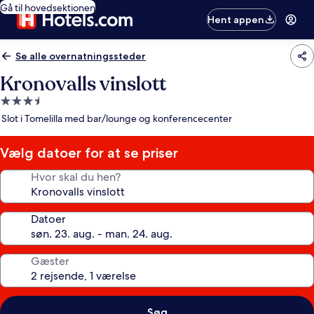
Gå til hovedsektionen
Hent appen
Se alle overnatningssteder
Kronovalls vinslott
3.5-
stjernet
Slot i Tomelilla med bar/lounge og konferencecenter
overnatningssted
Vælg datoer for at se priser
Hvor skal du hen?
Datoer
Gæster
Søg