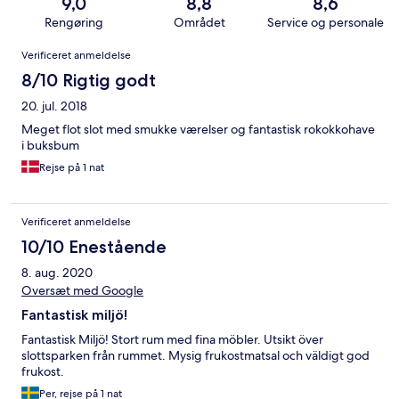
9,0
8,8
8,6
Rengøring
Området
Service og personale
Anmeldelser
Verificeret anmeldelse
8/10 Rigtig godt
20. jul. 2018
Meget flot slot med smukke værelser og fantastisk rokokkohave
i buksbum
Rejse på 1 nat
Verificeret anmeldelse
10/10 Enestående
8. aug. 2020
Oversæt med Google
Fantastisk miljö!
Fantastisk Miljö! Stort rum med fina möbler. Utsikt över
slottsparken från rummet. Mysig frukostmatsal och väldigt god
frukost.
Per, rejse på 1 nat