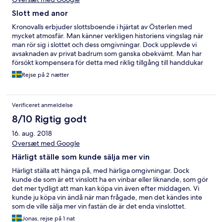
Slott med anor
Kronovalls erbjuder slottsboende i hjärtat av Österlen med
mycket atmosfär. Man känner verkligen historiens vingslag när
man rör sig i slottet och dess omgivningar. Dock upplevde vi
avsaknaden av privat badrum som ganska obekvämt. Man har
försökt kompensera för detta med riklig tillgång till handdukar
men man får ändå se detta som en nackdel.
Rejse på 2 nætter
Verificeret anmeldelse
8/10 Rigtig godt
16. aug. 2018
Oversæt med Google
Härligt ställe som kunde sälja mer vin
Härligt ställa att hänga på, med härliga omgivningar. Dock
kunde de som är ett vinslott ha en vinbar eller liknande, som gör
det mer tydligt att man kan köpa vin även efter middagen. Vi
kunde ju köpa vin ändå när man frågade, men det kändes inte
som de ville sälja mer vin fastän de är det enda vinslottet.
Jonas, rejse på 1 nat