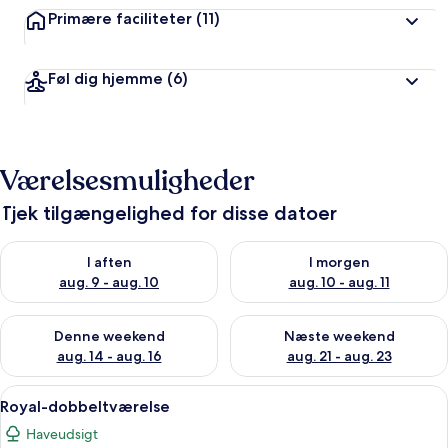
Primære faciliteter
(11)
Føl dig hjemme
(6)
Værelsesmuligheder
Tjek tilgængelighed for disse datoer
Tjek tilgængelighed for i aften aug. 9 - aug. 10
Tjek tilgængelighed for i morg
I aften
I morgen
aug. 9 - aug. 10
aug. 10 - aug. 11
Tjek tilgængelighed for denne weekend aug. 14 - aug. 16
Tjek tilgængelighed for næste
Denne weekend
Næste weekend
aug. 14 - aug. 16
aug. 21 - aug. 23
Indlæs
En seng med blomstret sengetøj, et b
2
Royal-dobbeltværelse
alle
Haveudsigt
billeder