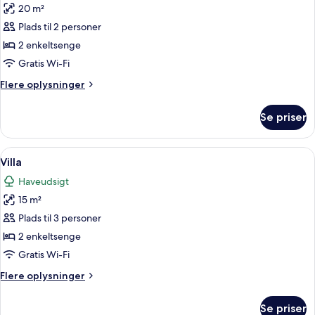
20 m²
af
Royal-
Plads til 2 personer
dobbeltværelse
2 enkeltsenge
Gratis Wi-Fi
Flere
Flere oplysninger
oplysninger
om
Se priser
Royal-
dobbeltværelse
Indlæs
Et hotelværelse med to senge, et vind
9
Villa
alle
Haveudsigt
billeder
15 m²
af
Villa
Plads til 3 personer
2 enkeltsenge
Gratis Wi-Fi
Flere
Flere oplysninger
oplysninger
om
Se priser
Villa