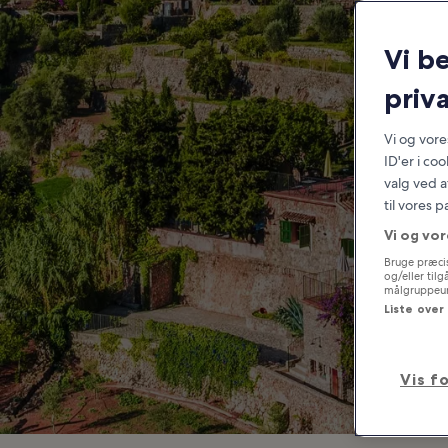
Vi b
priva
Vi og vor
ID'er i co
valg ved a
til vores 
Vi og vor
Bruge præcis
og/eller til
målgruppeund
Liste over
Vis f