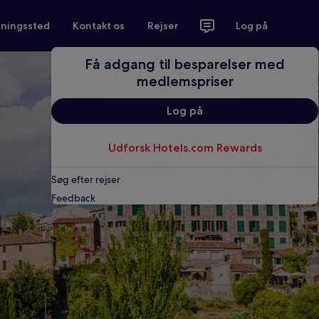
tningssted
Kontakt os
Rejser
Log på
Få adgang til besparelser med
medlemspriser
Log på
Udforsk Hotels.com Rewards
Søg efter rejser
Feedback