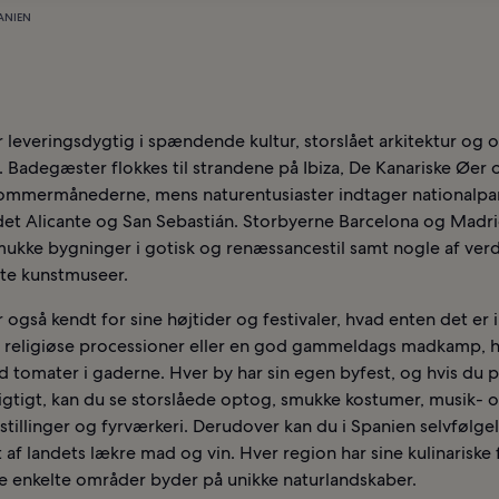
PANIEN
 leveringsdygtig i spændende kultur, storslået arkitektur og 
. Badegæster flokkes til strandene på Ibiza, De Kanariske Øer
 sommermånederne, mens naturentusiaster indtager nationalpar
det Alicante og San Sebastián. Storbyerne Barcelona og Madri
smukke bygninger i gotisk og renæssancestil samt nogle af ver
nte kunstmuseer.
 også kendt for sine højtider og festivaler, hvad enten det er 
religiøse processioner eller en god gammeldags madkamp, h
d tomater i gaderne. Hver by har sin egen byfest, og hvis du 
rigtigt, kan du se storslåede optog, smukke kostumer, musik- 
tillinger og fyrværkeri. Derudover kan du i Spanien selvfølge
af landets lækre mad og vin. Hver region har sine kulinariske f
e enkelte områder byder på unikke naturlandskaber.