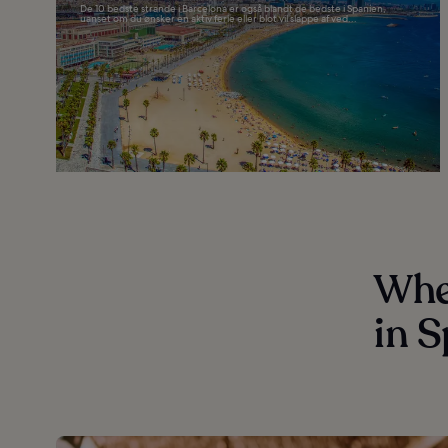
De 10 bedste strande i Barcelona er også blandt de bedste i Spanien,
uanset om du ønsker en aktiv ferie eller blot vil slappe af ved...
Wher
in 