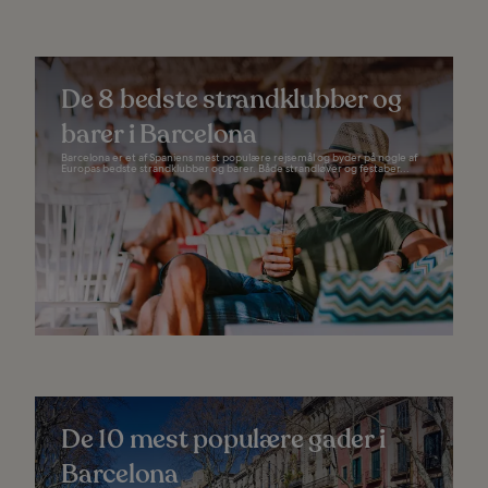
De 8 bedste strandklubber og
barer i Barcelona
Barcelona er et af Spaniens mest populære rejsemål og byder på nogle af
Europas bedste strandklubber og barer. Både strandløver og festaber...
De 10 mest populære gader i
Barcelona