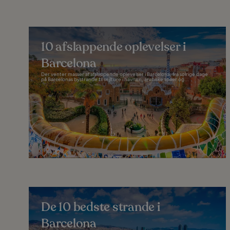
10 afslappende oplevelser i
Barcelona
Der venter masser af afslappende oplevelser i Barcelona, fra solrige dage
på Barcelonas bystrande til sejlture i havnen, arabiske spaer og...
De 10 bedste strande i
Barcelona