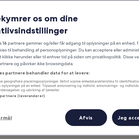
Spanien
ekymrer os om dine
Godt at vide, inden du rejser
tlivsindstillinger
es
16
partnere gemmer og/eller får adgang til oplysninger på en enhed, f
okies til behandling af personoplysninger. Du kan acceptere eller adminis
t klikke herunder eller til enhver tid på siden om privatlivspolitik. Disse v
partnere og påvirker ikke browsingdata.
es partnere behandler data for at levere:
e geografiske placeringsoplysninger. Aktivt scanne enhedskarakteristika til identifikati
gå oplysninger på en enhed. Tilpasset annoncering og indhold, annoncerings- og indhold
ersøgelser og udvikling af tjenester.
 partnere (leverandører)
ormål
Afvis
Jeg acc