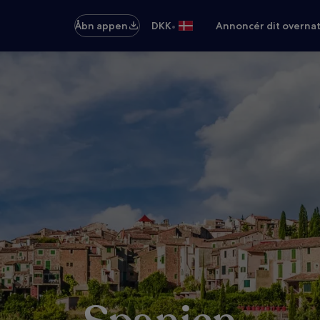
•
Åbn appen
DKK
Annoncér dit overna