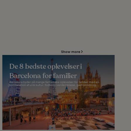
Show more
De 8 bedste oplevelser i
Barcelona for familier
Barcelona byder på mange fantastiske oplevelser for familier med en
kombination af unik kultur, fodbold i verdensklasse, gastronomi og...