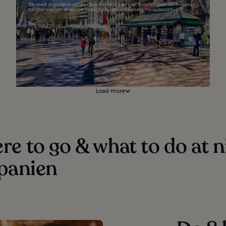
De mest populære gader i Barcelona vidner om, hvorfor over 30 millioner
turister vælger at lægge vejen forbi den catalanske hovedstad hvert...
Load more
e to go & what to do at n
Spanien