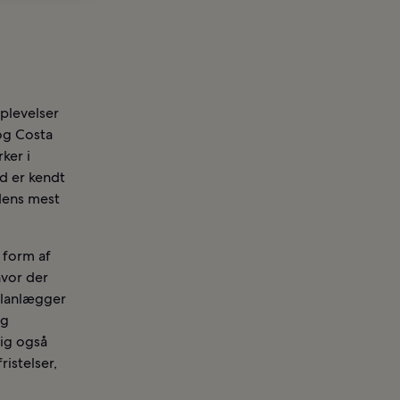
oplevelser
 og Costa
ker i
d er kendt
dens mest
i form af
vor der
planlægger
og
lig også
ristelser,