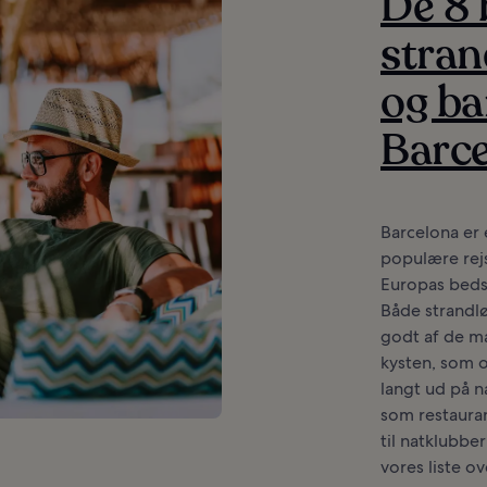
De 8 
stran
og ba
Barc
Barcelona er 
populære rej
Europas beds
Både strandl
godt af de m
kysten, som of
langt ud på n
som restaur
til natklubber
vores liste o