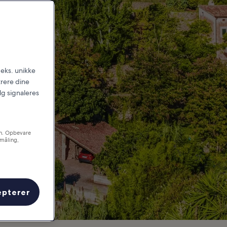
.eks. unikke
trere dine
alg signaleres
on. Opbevare
småling,
epterer