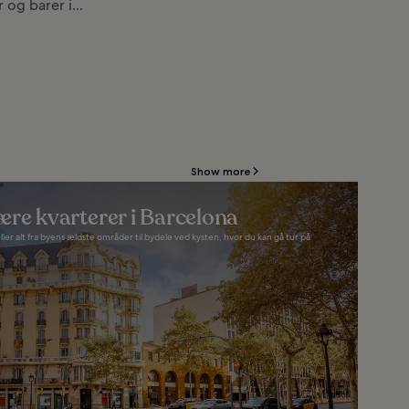
og barer i...
Show more
ære kvarterer i Barcelona
er alt fra byens ældste områder til bydele ved kysten, hvor du kan gå tur på