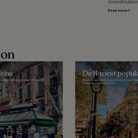
strandklubber 
Read more
ion
lona
De 11 mest popul
 vælger at lægge vejen forbi den
Barcelonas mest populære kvarterer tæll
stranden. Hvert kvarter...