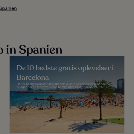
 Spanien
o in Spanien
De 10 bedste gratis oplevelser i
Barcelona
Der er heldigvis masser af gratis oplevelser i Barcelona for rejsende på
budget, for en storbyferie kan hurtigt blive en dyr fornøjelse. På...