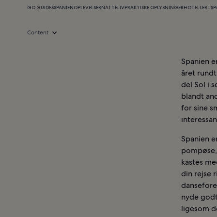
GO GUIDES
SPANIEN
OPLEVELSER
NATTELIV
PRAKTISKE OPLYSNINGER
HOTELLER I S
Content
Spanien er
året rundt
del Sol i
blandt an
for sine 
interessa
Spanien er
pompøse, 
kastes me
din rejse 
dansefores
nyde godt 
ligesom d