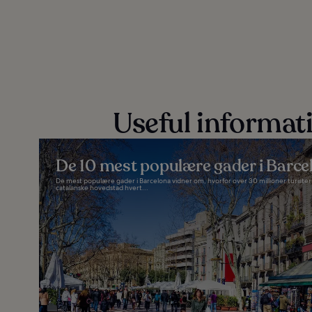
Useful informat
De 10 mest populære gader i Barce
De mest populære gader i Barcelona vidner om, hvorfor over 30 millioner turister
catalanske hovedstad hvert...