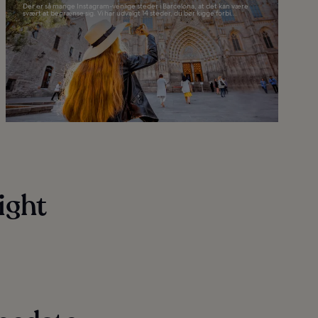
Der er så mange Instagram-venlige steder i Barcelona, at det kan være
svært at begrænse sig. Vi har udvalgt 14 steder, du bør kigge forbi...
ight