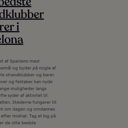
bedste
dklubber
rer i
elona
et af Spaniens mest
semål og byder på nogle af
te strandklubber og barer.
øver og festaber kan nyde
ange muligheder langs
te syder af aktivitet til
atten. Stederne fungerer tit
ant om dagen og omdannes
 efter midnat. Tag et kig på
ver de otte bedste