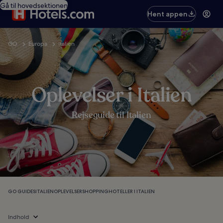
Gå til hovedsektionen
Hent appen
GO
Europa
Italien
Oplevelser i Italien
Rejseguide til Italien
GO GUIDES
ITALIEN
OPLEVELSER
SHOPPING
HOTELLER I ITALIEN
Indhold