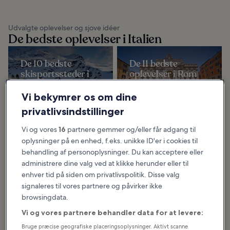
Udvalgte oplevelser og sjove idéer
De bedste oplevelser i Italien
De 10 bedste
De 11 bedste
skisportssteder i
oplevelser i Rom
Italien
De bedste oplevelser i Rom
omfatter alt fra historiske
De bedste skisportssteder i Italien
seværdigheder til arkitektoniske
Vi bekymrer os om dine
er også nogle af de bedste i
vidundere. Få andre byer har
Europa, fra de dramatiske
formået at bygge sig op...
Dolomitter til de betagende
privatlivsindstillinger
Italienske Alper...
Vi og vores
16
partnere gemmer og/eller får adgang til
oplysninger på en enhed, f.eks. unikke ID'er i cookies til
10 usædvanlige
17 oplevelser med
behandling af personoplysninger. Du kan acceptere eller
oplevelser i Rom
familien i Rom
administrere dine valg ved at klikke herunder eller til
Du kan finde en række
Der er rig mulighed for at få gode
usædvanlige oplevelser i Rom, når
oplevelser med familien i Rom.
enhver tid på siden om privatlivspolitik. Disse valg
du udforsker Italiens
Den italienske hovedstad er
imponerende hovedstad. Byen er
spækket med historiske
signaleres til vores partnere og påvirker ikke
central for katolikker verden...
seværdigheder, men vi...
browsingdata.
Vi og vores partnere behandler data for at levere:
Bruge præcise geografiske placeringsoplysninger. Aktivt scanne