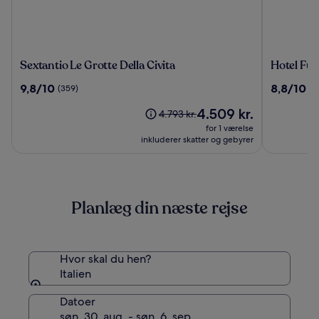
Sextantio
Hotel
Sextantio Le Grotte Della Civita
Hotel Fun
Le
Funicolar
9.8
8.8
9,8/10
8,8/10
(359)
(2
Grotte
ud
ud
Della
Prisen
4.509 kr.
af
af
Prisen
4.793 kr.
Civita
er
10,
10,
var
for 1 værelse
4.509 kr.
(359)
(248)
4.793 kr.,
inkluderer skatter og gebyrer
se
flere
oplysninger
om
Planlæg din næste rejse
standardprisen
Hvor skal du hen?
Italien
Datoer
søn. 30. aug. - søn. 6. sep.