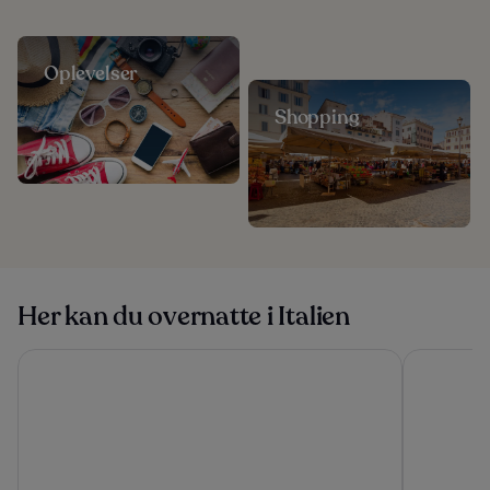
Oplevelser
Shopping
Her kan du overnatte i Italien
Sextantio Le Grotte Della Civita
Hotel Funi