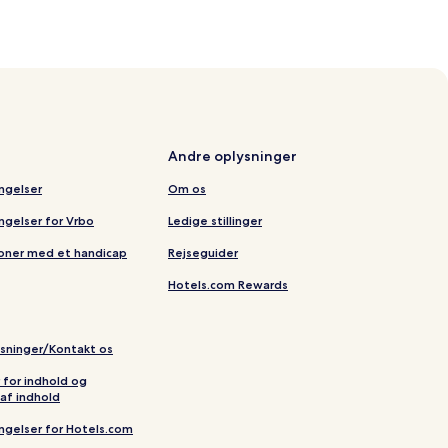
Andre oplysninger
ingelser
Om os
ingelser for Vrbo
Ledige stillinger
soner med et handicap
Rejseguider
Hotels.com Rewards
ysninger/Kontakt os
r for indhold og
af indhold
ingelser for Hotels.com