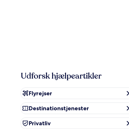
Udforsk hjælpeartikler
Flyrejser
Flyrejser
Destinationstjenester
Destinationstjenester
Privatliv
Privatliv