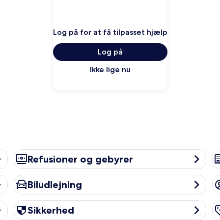
Log på for at få tilpasset hjælp
Log på
Ikke lige nu
Refusioner og gebyrer
Ov
Refusioner og gebyrer
Biludlejning
K
Biludlejning
Sikkerhed
Lo
Sikkerhed