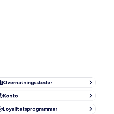
ernatningssteder
Overnatningssteder
onto
Konto
yalitetsprogrammer
Loyalitetsprogrammer