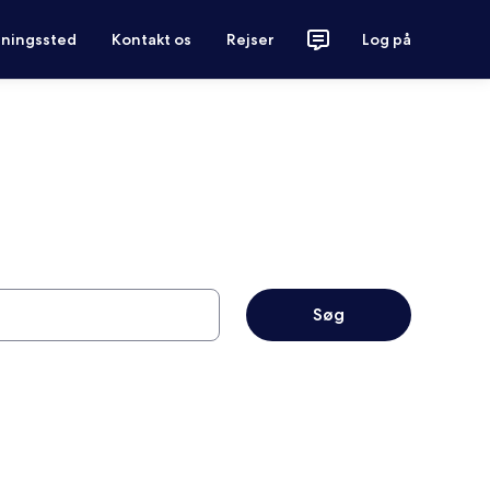
tningssted
Kontakt os
Rejser
Log på
Søg