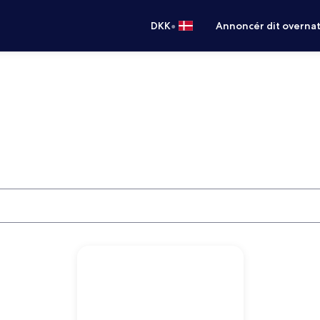
•
DKK
Annoncér dit overna