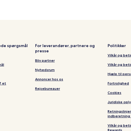
lede spørgsmål
For leverandører, partnere og
Politikker
presse
Vilkår og bet
Bliv partner
mål
Vilkår og bet
Nyhedsrum
Hjælp til per
Annoncer hos os
f et
Fortrolighed
Rejsebureauer
Cookies
Juridiske opl
Retningslinje
indberetning 
Vilkår og bet
Rewards