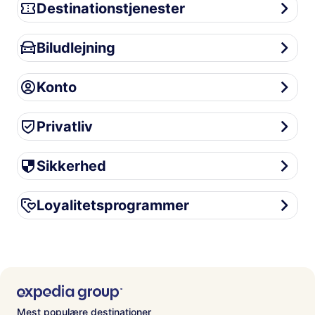
Destinationstjenester
Destinationstjenester
Biludlejning
Biludlejning
Konto
Konto
Privatliv
Privatliv
Sikkerhed
Sikkerhed
Loyalitetsprogrammer
Loyalitetsprogrammer
Mest populære destinationer