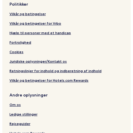
n
e
l
Politikker
l
a
y
y
V
Vilkår og betingelser
(
i
+
e
Vilkår og betingelser for Vrbo
1
w
8
s
Hjælp til personer med et handicap
)
Fortrolighed
Cookies
Juridiske oplysninger/Kontakt os
Retningslinjer for indhold og indberetning af indhold
Vilkår og betingelser for Hotels.com Rewards
Andre oplysninger
Om os
Ledige stillinger
Rejseguider