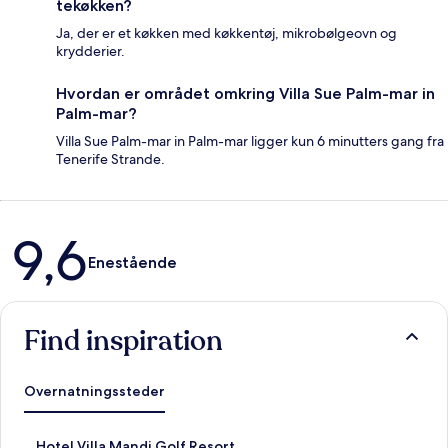
tekøkken?
Ja, der er et køkken med køkkentøj, mikrobølgeovn og
krydderier.
Hvordan er området omkring Villa Sue Palm-mar in
Palm-mar?
Villa Sue Palm-mar in Palm-mar ligger kun 6 minutters gang fra
Tenerife Strande.
Anmeldelser
9,6
Enestående
Find inspiration
Overnatningssteder
L
Hotel Villa Mandi Golf Resort