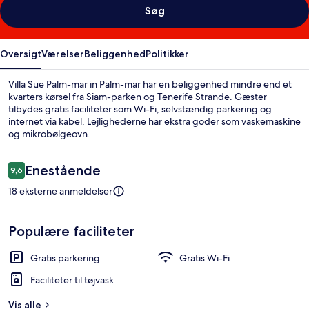
Søg
Oversigt
Værelser
Beliggenhed
Politikker
Villa Sue Palm-mar in Palm-mar har en beliggenhed mindre end et
kvarters kørsel fra Siam-parken og Tenerife Strande. Gæster
tilbydes gratis faciliteter som Wi-Fi, selvstændig parkering og
internet via kabel. Lejlighederne har ekstra goder som vaskemaskine
og mikrobølgeovn.
Anmeldelser
Enestående
9,6
9,6 ud af 10.
18 eksterne anmeldelser
Populære faciliteter
Gratis parkering
Gratis Wi-Fi
Faciliteter til tøjvask
Vis alle