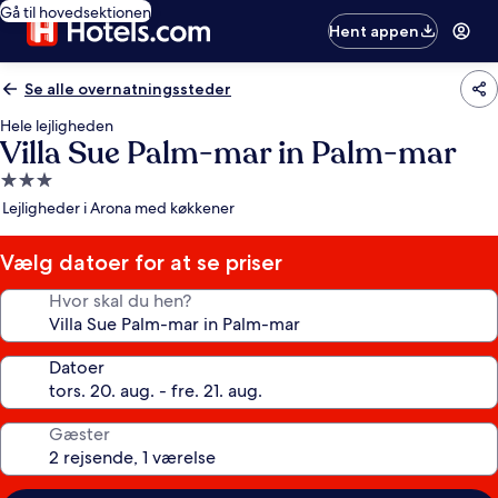
Gå til hovedsektionen
Hent appen
Se alle overnatningssteder
Hele lejligheden
Villa Sue Palm-mar in Palm-mar
3.0-
stjernet
Lejligheder i Arona med køkkener
overnatningssted
Vælg datoer for at se priser
Hvor skal du hen?
Datoer
Gæster