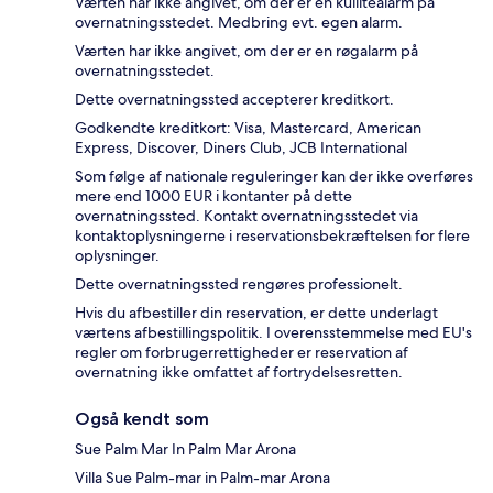
Værten har ikke angivet, om der er en kuliltealarm på
overnatningsstedet. Medbring evt. egen alarm.
Værten har ikke angivet, om der er en røgalarm på
overnatningsstedet.
Dette overnatningssted accepterer kreditkort.
Godkendte kreditkort: Visa, Mastercard, American
Express, Discover, Diners Club, JCB International
Som følge af nationale reguleringer kan der ikke overføres
mere end 1000 EUR i kontanter på dette
overnatningssted. Kontakt overnatningsstedet via
kontaktoplysningerne i reservationsbekræftelsen for flere
oplysninger.
Dette overnatningssted rengøres professionelt.
Hvis du afbestiller din reservation, er dette underlagt
værtens afbestillingspolitik. I overensstemmelse med EU's
regler om forbrugerrettigheder er reservation af
overnatning ikke omfattet af fortrydelsesretten.
Også kendt som
Sue Palm Mar In Palm Mar Arona
Villa Sue Palm-mar in Palm-mar Arona