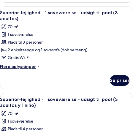
lejlighed
pool
-
Indlæs
Et hotelværelse med en seng, to lilla 
(2
13
1
Superior-lejlighed - 1 soveværelse - udsigt til pool (3
alle
soveværelse
adultos
adultos)
-
billeder
y
70 m²
udsigt
af
2
til
1 soveværelse
Superior-
niños)
pool
Plads til 3 personer
lejlighed
(2
adultos
-
2 enkeltsenge og 1 sovesofa (dobbeltseng)
y
1
Gratis Wi-Fi
2
soveværelse
niños)
Flere
Flere oplysninger
-
oplysninger
udsigt
om
Se priser
Superior-
til
lejlighed
pool
-
Indlæs
Et hotelværelse med en seng, to lilla 
(3
13
1
Superior-lejlighed - 1 soveværelse - udsigt til pool (3
alle
soveværelse
adultos)
adultos y 1 niño)
-
billeder
70 m²
udsigt
af
til
1 soveværelse
Superior-
pool
Plads til 4 personer
lejlighed
(3