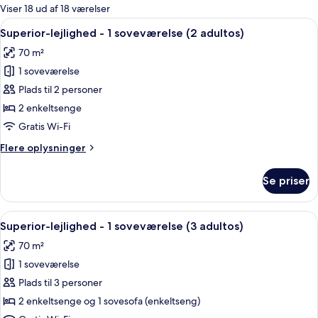
for
Viser 18 ud af 18 værelser
værelser
Indlæs
Dundyner, skrivebord, gratis Wi-Fi, in
17
Superior-lejlighed - 1 soveværelse (2 adultos)
alle
70 m²
billeder
1 soveværelse
af
Superior-
Plads til 2 personer
lejlighed
2 enkeltsenge
-
Gratis Wi-Fi
1
Flere
Flere oplysninger
soveværelse
oplysninger
(2
om
Se priser
Superior-
adultos)
lejlighed
-
Indlæs
Dundyner, skrivebord, gratis Wi-Fi, in
17
1
Superior-lejlighed - 1 soveværelse (3 adultos)
alle
soveværelse
70 m²
(2
billeder
adultos)
1 soveværelse
af
Superior-
Plads til 3 personer
lejlighed
2 enkeltsenge og 1 sovesofa (enkeltseng)
-