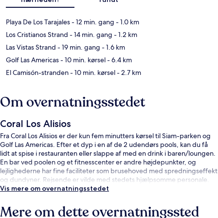
Playa De Los Tarajales
- 12 min. gang
- 1.0 km
Los Cristianos Strand
- 14 min. gang
- 1.2 km
Las Vistas Strand
- 19 min. gang
- 1.6 km
Golf Las Americas
- 10 min. kørsel
- 6.4 km
El Camisón-stranden
- 10 min. kørsel
- 2.7 km
Om overnatningsstedet
Coral Los Alisios
Fra Coral Los Alisios er der kun fem minutters kørsel til Siam-parken og
Golf Las Americas. Efter et dyp i en af de 2 udendørs pools, kan du få
lidt at spise i restauranten eller slappe af med en drink i baren/loungen.
En bar ved poolen og et fitnesscenter er andre højdepunkter, og
lejlighederne har fine faciliteter som brusehoved med spredningseffekt
og dundyner. Rejsende er vilde med stedets hjælpsomme personale.
Vis mere om overnatningsstedet
Mere om dette overnatningssted