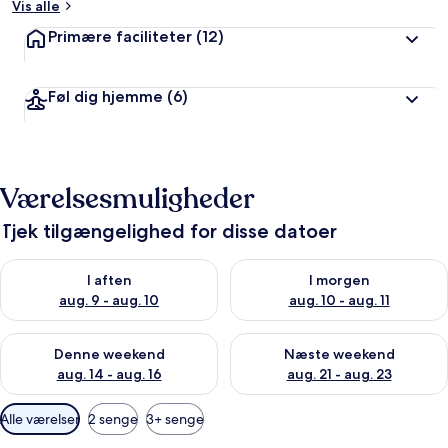
Vis alle
Primære faciliteter
(12)
Føl dig hjemme
(6)
Værelsesmuligheder
Tjek tilgængelighed for disse datoer
Tjek tilgængelighed for i aften aug. 9 - aug. 10
Tjek tilgængelighed for i morg
I aften
I morgen
aug. 9 - aug. 10
aug. 10 - aug. 11
Tjek tilgængelighed for denne weekend aug. 14 - aug. 16
Tjek tilgængelighed for næste
Denne weekend
Næste weekend
aug. 14 - aug. 16
aug. 21 - aug. 23
Tilgængelige
Alle værelser
2 senge
3+ senge
filtre