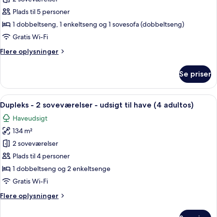
-
adultos
y
2
Plads til 5 personer
1
soveværelser
1 dobbeltseng, 1 enkeltseng og 1 sovesofa (dobbeltseng)
niño)
-
Gratis Wi-Fi
udsigt
Flere
Flere oplysninger
til
oplysninger
have
om
Se priser
Dupleks
(3
-
adultos
2
Indlæs
Dundyner, skrivebord, gratis Wi-Fi, in
y
25
soveværelser
Dupleks - 2 soveværelser - udsigt til have (4 adultos)
alle
2
-
Haveudsigt
udsigt
billeder
niños)
til
134 m²
af
have
Dupleks
2 soveværelser
(3
-
adultos
Plads til 4 personer
y
2
1 dobbeltseng og 2 enkeltsenge
2
soveværelser
Gratis Wi-Fi
niños)
-
Flere
Flere oplysninger
udsigt
oplysninger
til
om