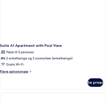
Suite A1 Apartment with Pool View
Plads til 3 personer
2 enkeltsenge og 2 sovesofaer (enkeltsenge)
Gratis Wi-Fi
Flere
Flere oplysninger
oplysninger
om
Se priser
Suite
A1
Apartment
with
Pool
View