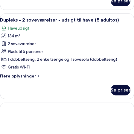
Se priser
have
Dupleks
-
(4
2
Indlæs
Dundyner, skrivebord, gratis Wi-Fi, in
adultos)
25
soveværelser
Dupleks - 2 soveværelser - udsigt til have (5 adultos)
alle
-
Haveudsigt
udsigt
billeder
til
134 m²
af
have
Dupleks
2 soveværelser
(4
-
adultos)
Plads til 5 personer
2
1 dobbeltseng, 2 enkeltsenge og 1 sovesofa (dobbeltseng)
soveværelser
Gratis Wi-Fi
-
Flere
Flere oplysninger
udsigt
oplysninger
til
om
Se priser
have
Dupleks
-
(5
2
adultos)
soveværelser
-
udsigt
til
have