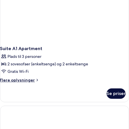
(5
adultos)
Suite A1 Apartment
Plads til 3 personer
2 sovesofaer (enkeltsenge) og 2 enkeltsenge
Gratis Wi-Fi
Flere
Flere oplysninger
oplysninger
om
Se priser
Suite
A1
Apartment