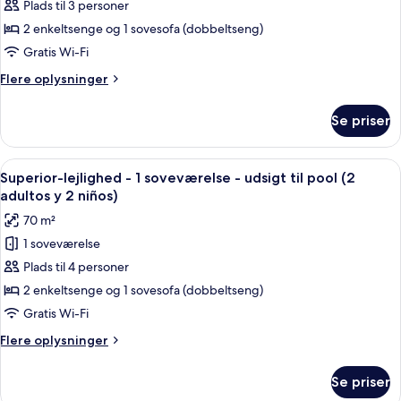
Plads til 3 personer
lejlighed
(2
adultos)
-
2 enkeltsenge og 1 sovesofa (dobbeltseng)
1
Gratis Wi-Fi
soveværelse
Flere
Flere oplysninger
-
oplysninger
udsigt
om
Se priser
Superior-
til
lejlighed
pool
-
Indlæs
Et hotelværelse med en seng, to lilla 
(2
13
1
Superior-lejlighed - 1 soveværelse - udsigt til pool (2
alle
soveværelse
adultos
adultos y 2 niños)
-
billeder
y
70 m²
udsigt
af
1
til
1 soveværelse
Superior-
niño)
pool
Plads til 4 personer
lejlighed
(2
adultos
-
2 enkeltsenge og 1 sovesofa (dobbeltseng)
y
1
Gratis Wi-Fi
1
soveværelse
niño)
Flere
Flere oplysninger
-
oplysninger
udsigt
om
Se priser
Superior-
til