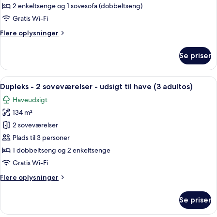
adultos)
-
2 enkeltsenge og 1 sovesofa (dobbeltseng)
1
Gratis Wi-Fi
soveværelse
Flere
Flere oplysninger
-
oplysninger
udsigt
om
Se priser
Superior-
til
lejlighed
pool
-
Indlæs
Dundyner, skrivebord, gratis Wi-Fi, in
(3
25
1
Dupleks - 2 soveværelser - udsigt til have (3 adultos)
alle
soveværelse
adultos
Haveudsigt
-
billeder
y
udsigt
134 m²
af
1
til
Dupleks
2 soveværelser
niño)
pool
-
(3
Plads til 3 personer
adultos
2
1 dobbeltseng og 2 enkeltsenge
y
soveværelser
Gratis Wi-Fi
1
-
niño)
Flere
Flere oplysninger
udsigt
oplysninger
til
om
Se priser
have
Dupleks
-
(3