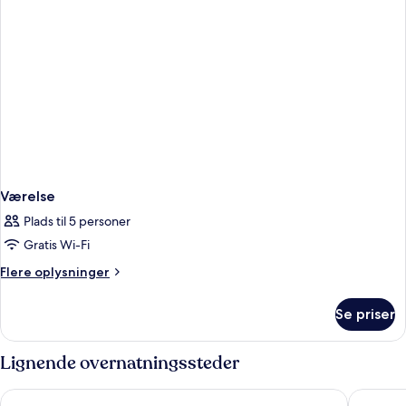
Værelse
Plads til 5 personer
Gratis Wi-Fi
Flere
Flere oplysninger
oplysninger
om
Se priser
Værelse
Lignende overnatningssteder
Paloma Beach Apartments
Ona Beve