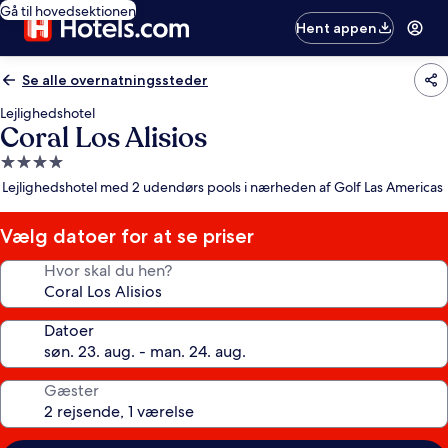
Gå til hovedsektionen
Hent appen
Se alle overnatningssteder
Lejlighedshotel
Coral Los Alisios
4.0-
stjernet
Lejlighedshotel med 2 udendørs pools i nærheden af Golf Las Americas
overnatningssted
Vælg datoer for at se priser
Hvor skal du hen?
Datoer
Gæster