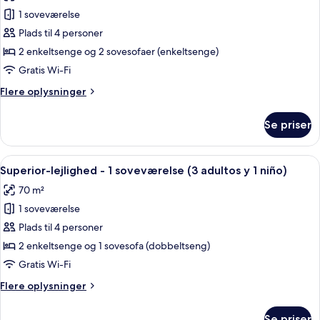
billeder
adultos
1 soveværelse
af
y
Superior-
Plads til 4 personer
1
lejlighed
niño)
2 enkeltsenge og 2 sovesofaer (enkeltsenge)
-
Gratis Wi-Fi
1
Flere
Flere oplysninger
soveværelse
oplysninger
(2
om
Se priser
Superior-
adultos
lejlighed
y
-
Indlæs
Dundyner, skrivebord, gratis Wi-Fi, in
2
17
1
Superior-lejlighed - 1 soveværelse (3 adultos y 1 niño)
alle
niños)
soveværelse
70 m²
(2
billeder
adultos
1 soveværelse
af
y
Superior-
Plads til 4 personer
2
lejlighed
niños)
2 enkeltsenge og 1 sovesofa (dobbeltseng)
-
Gratis Wi-Fi
1
Flere
Flere oplysninger
soveværelse
oplysninger
(3
om
Se priser