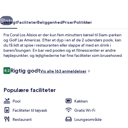
rige
Næste
148+
Oversigt
Faciliteter
Beliggenhed
Priser
Politikker
Fra Coral Los Alisios er der kun fem minutters kørsel til Siam-parken
og Golf Las Americas. Efter et dyp i en af de 2 udendørs pools, kan
du få lidt at spise i restauranten eller slappe af med en drink i
baren/loungen. En bar ved poolen og et fitnesscenter er andre
højdepunkter, og lejlighederne har fine faciliteter som brusehoved
med spredningseffekt og dundyner. Rejsende er vilde med stedets
hjælpsomme personale.
Anmeldelser
Rigtig godt
8,2
Vis alle 163 anmeldelser
8,2 ud af 10.
2 udendørs pools, parasoller, liggestol
Populære faciliteter
Pool
Køkken
Faciliteter til tøjvask
Gratis Wi-Fi
Restaurant
Loungeområde