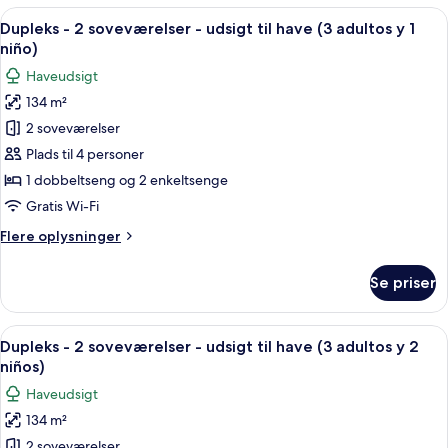
2
Indlæs
Dundyner, skrivebord, gratis Wi-Fi, in
adultos)
25
soveværelser
Dupleks - 2 soveværelser - udsigt til have (3 adultos y 1
alle
-
niño)
udsigt
billeder
Haveudsigt
til
af
have
134 m²
Dupleks
(3
2 soveværelser
-
adultos)
2
Plads til 4 personer
soveværelser
1 dobbeltseng og 2 enkeltsenge
-
Gratis Wi-Fi
udsigt
Flere
Flere oplysninger
til
oplysninger
have
om
Se priser
Dupleks
(3
-
adultos
2
Indlæs
Dundyner, skrivebord, gratis Wi-Fi, in
y
25
soveværelser
Dupleks - 2 soveværelser - udsigt til have (3 adultos y 2
alle
1
-
niños)
udsigt
billeder
niño)
Haveudsigt
til
af
have
134 m²
Dupleks
(3
2 soveværelser