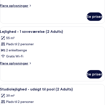
soveværelse
Flere
Flere oplysninger
(3
oplysninger
Adults)
om
Se priser
Lejlighed
-
1
Indlæs
Et moderne hotelværelse med seng, se
3
soveværelse
Lejlighed - 1 soveværelse (2 Adults)
alle
(3
55 m²
Adults)
billeder
Plads til 2 personer
af
Lejlighed
2 enkeltsenge
-
Gratis Wi-Fi
1
Flere
Flere oplysninger
soveværelse
oplysninger
(2
om
Se priser
Lejlighed
Adults)
-
1
Indlæs
Et moderne hotelværelse med seng, se
6
soveværelse
Studiolejlighed - udsigt til pool (2 Adults)
alle
(2
39 m²
Adults)
billeder
Plads til 2 personer
af