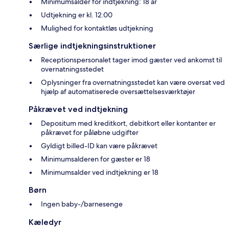
Minimumsalder for indtjekning: 18 år
Udtjekning er kl. 12.00
Mulighed for kontaktløs udtjekning
Særlige indtjekningsinstruktioner
Receptionspersonalet tager imod gæster ved ankomst til
overnatningsstedet
Oplysninger fra overnatningsstedet kan være oversat ved
hjælp af automatiserede oversættelsesværktøjer
Påkrævet ved indtjekning
Depositum med kreditkort, debitkort eller kontanter er
påkrævet for påløbne udgifter
Gyldigt billed-ID kan være påkrævet
Minimumsalderen for gæster er 18
Minimumsalder ved indtjekning er 18
Børn
Ingen baby-/barnesenge
Kæledyr