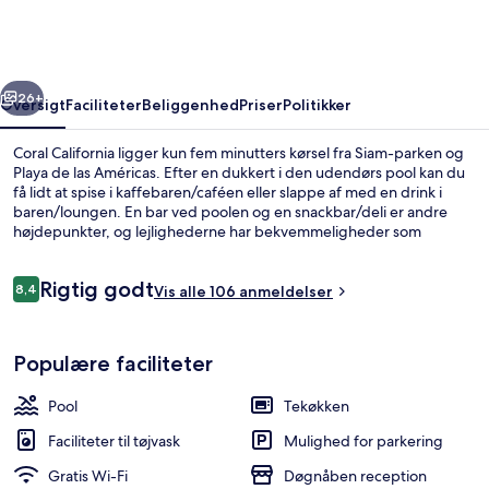
rige
Næste
26+
Oversigt
Faciliteter
Beliggenhed
Priser
Politikker
Coral California ligger kun fem minutters kørsel fra Siam-parken og
Playa de las Américas. Efter en dukkert i den udendørs pool kan du
få lidt at spise i kaffebaren/caféen eller slappe af med en drink i
baren/loungen. En bar ved poolen og en snackbar/deli er andre
højdepunkter, og lejlighederne har bekvemmeligheder som
køleskab og mikrobølgeovn.
Anmeldelser
Rigtig godt
8,4
Vis alle 106 anmeldelser
8,4 ud af 10.
Udendørs pool, liggestole
Populære faciliteter
Pool
Tekøkken
Faciliteter til tøjvask
Mulighed for parkering
Gratis Wi-Fi
Døgnåben reception