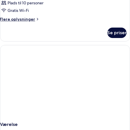
Plads til 10 personer
Gratis Wi-Fi
Flere
Flere oplysninger
oplysninger
om
Se priser
Værelse
Værelse