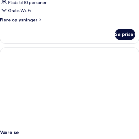
Plads til 10 personer
Gratis Wi-Fi
Flere
Flere oplysninger
oplysninger
om
Se priser
Værelse
Værelse