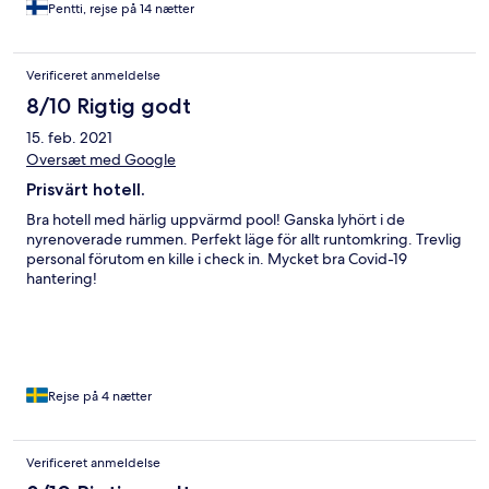
henkilökuntaa voisi olla hiukan enemmän koska ruokaa oli
Pentti, rejse på 14 nætter
monesti odoteltava kun eivät ehtineet toimittaa pöytään.
Henkilökunta varmaan yritti parhaansa ja he huolehtivat
asiakkaiden valvonnasta jotta kaikki käyttivät kasvomaskia. Siitä
Verificeret anmeldelse
suuri kiitos. Lähellä olevasta ravintolasta kuului turhan kovaa
meteliä mikä kyllä jopa häiritsi iltaisin.
8/10 Rigtig godt
15. feb. 2021
Oversæt med Google
Prisvärt hotell.
Bra hotell med härlig uppvärmd pool! Ganska lyhört i de
nyrenoverade rummen. Perfekt läge för allt runtomkring. Trevlig
personal förutom en kille i check in. Mycket bra Covid-19
hantering!
Rejse på 4 nætter
Verificeret anmeldelse