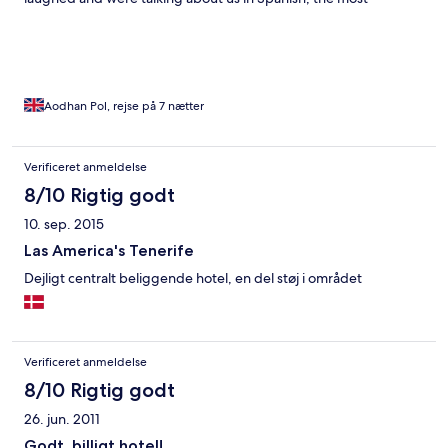
unapproachable and rude staff we have ever had to deal with. I
would never ever recommend this hotel to anyone it is
atrocious.
Aodhan Pol, rejse på 7 nætter
Verificeret anmeldelse
8/10 Rigtig godt
10. sep. 2015
Las America's Tenerife
Dejligt centralt beliggende hotel, en del støj i området
Verificeret anmeldelse
8/10 Rigtig godt
26. jun. 2011
Godt, billigt hotel!