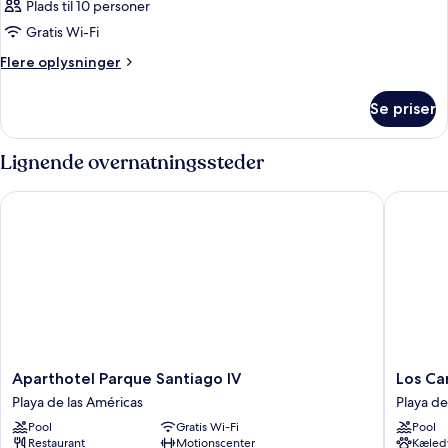
Plads til 10 personer
Gratis Wi-Fi
Flere
Flere oplysninger
oplysninger
om
Se priser
Værelse
Lignende overnatningssteder
Aparthotel Parque Santiago IV
Los Card
Aparthotel
Los
Aparthotel Parque Santiago IV
Los Ca
Parque
Cardone
Playa de las Américas
Playa de
Santiago
Boutiqu
Pool
Gratis Wi-Fi
Pool
IV
Village
Restaurant
Motionscenter
Kæledy
Playa
Playa