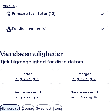
Vis alle
Primære faciliteter
(12)
Føl dig hjemme
(6)
Værelsesmuligheder
Tjek tilgængelighed for disse datoer
Tjek tilgængelighed for i aften aug. 7 - aug. 8
Tjek tilgængelighed for i morg
I aften
I morgen
aug. 7 - aug. 8
aug. 8 - aug. 9
Tjek tilgængelighed for denne weekend aug. 7 - aug. 9
Tjek tilgængelighed for næste
Denne weekend
Næste weekend
aug. 7 - aug. 9
aug. 14 - aug. 16
Tilgængelige
Alle værelser
2 senge
3+ senge
1 seng