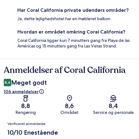
Har Coral California private udendørs områder?
Ja, dette lejlighedshotel har en møbleret balkon.
Hvordan er området omkring Coral California?
Coral California ligger kun 7 minutters gang fra Playa de las
Américas og 15 minutters gang fra Las Vistas Strand.
Anmeldelser af Coral California
Anmeldelser
Meget godt
8,4
106 anmeldelser
8,8
8,6
8,4
Rengøring
Området
Service og personale
Anmeldelser
Verificeret anmeldelse
10/10 Enestående