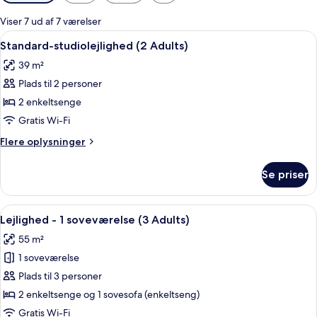
filtre
for
Viser 7 ud af 7 værelser
værelser
Indlæs
Et hotelværelse med to senge, en sofa,
3
Standard-studiolejlighed (2 Adults)
alle
39 m²
billeder
Plads til 2 personer
af
Standard-
2 enkeltsenge
studiolejlighed
Gratis Wi-Fi
(2
Flere
Flere oplysninger
Adults)
oplysninger
om
Se priser
Standard-
studiolejlighed
(2
Indlæs
Et moderne hotelværelse med seng, se
3
Adults)
Lejlighed - 1 soveværelse (3 Adults)
alle
55 m²
billeder
1 soveværelse
af
Lejlighed
Plads til 3 personer
-
2 enkeltsenge og 1 sovesofa (enkeltseng)
1
Gratis Wi-Fi