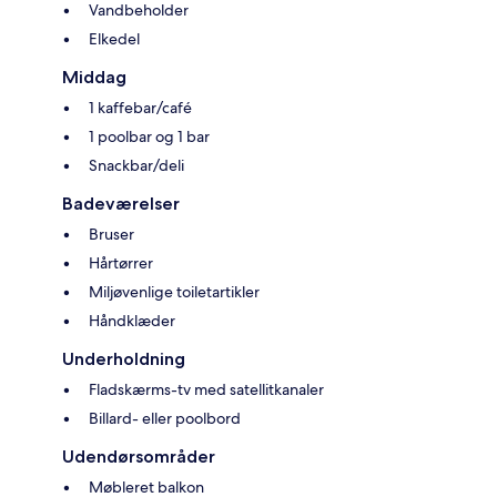
Vandbeholder
Elkedel
Middag
1 kaffebar/café
1 poolbar og 1 bar
Snackbar/deli
Badeværelser
Bruser
Hårtørrer
Miljøvenlige toiletartikler
Håndklæder
Underholdning
Fladskærms-tv med satellitkanaler
Billard- eller poolbord
Udendørsområder
Møbleret balkon