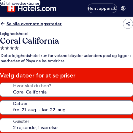
Gå til hovedsektionen
Hent appen
Se alle overnatningssteder
Lejlighedshotel
Coral California
4.0-
stjernet
Dette lejlighedshotel kun for voksne tilbyder udendørs pool og ligger i
overnatningssted
nærheden af Playa de las Américas
Vælg datoer for at se priser
Hvor skal du hen?
Datoer
Gæster