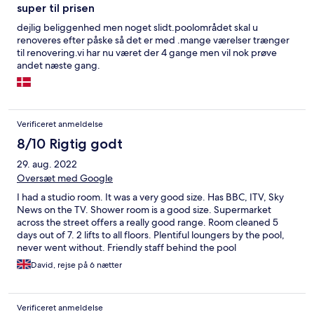
super til prisen
dejlig beliggenhed men noget slidt.poolområdet skal u
renoveres efter påske så det er med .mange værelser trænger
til renovering.vi har nu været der 4 gange men vil nok prøve
andet næste gang.
Verificeret anmeldelse
8/10 Rigtig godt
29. aug. 2022
Oversæt med Google
I had a studio room. It was a very good size. Has BBC, ITV, Sky
News on the TV. Shower room is a good size. Supermarket
across the street offers a really good range. Room cleaned 5
days out of 7. 2 lifts to all floors. Plentiful loungers by the pool,
never went without. Friendly staff behind the pool
bar/reception. Beach short walk away. No kids = peace! Door
David, rejse på 6 nætter
lock is a bit iffy! Safe is old style with key, would’ve preferred
combo lock but no big deal. Laminate flooring on each floor
(outside apartments) has seen better days and is all bleached by
Verificeret anmeldelse
the sun!