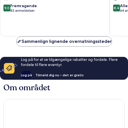
de
de
9.0
8.4
Fremragende
Alle
9,0
8,4
las
las
ud
ud
83 anmeldelser
64 a
Américas
América
af
af
10,
10,
Fremragende,
Alletider
83
64
anmeldelser
anmelde
Sammenlign lignende overnatningssteder
Log på for at se tilgængelige rabatter og fordele. Flere
fordele til flere eventyr.
Log på
Tilmeld dig nu – det er gratis
Om området