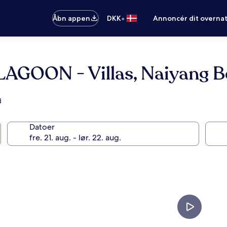
•
Åbn appen
DKK
Annoncér dit overna
 LAGOON - Villas, Naiyang 
d
Datoer