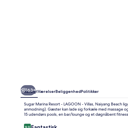
-
LAGOON
-
Villas,
Naiyang
Beach
163+
Oversigt
Værelser
Beliggenhed
Politikker
Sugar Marina Resort - LAGOON - Villas, Naiyang Beach ligge
anmodning). Gæster kan lade sig forkæle med massage og f
15 udendørs pools, en bar/lounge og et døgnåbent fitness
Anmeldelser
Fantastisk
9,0