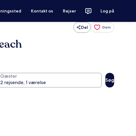
tningssted
Kontakt os
Rejser
Log på
Del
Gem
Beach
Gæster
Søg