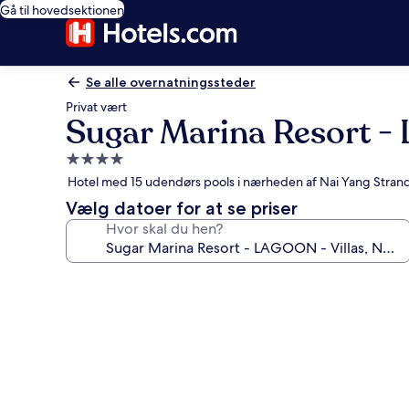
Gå til hovedsektionen
Se alle overnatningssteder
Privat vært
Sugar Marina Resort -
4.0-
stjernet
Hotel med 15 udendørs pools i nærheden af Nai Yang Stran
overnatningssted
Vælg datoer for at se priser
Hvor skal du hen?
Billedgalleri
for
Sugar
Marina
Resort