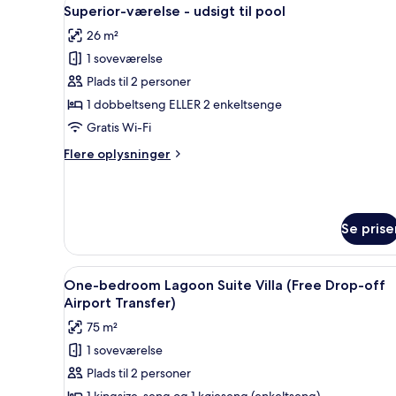
Indlæs
6
Superior-værelse - udsigt til pool
alle
26 m²
billeder
1 soveværelse
af
Superior-
Plads til 2 personer
værelse
1 dobbeltseng ELLER 2 enkeltsenge
-
Gratis Wi-Fi
udsigt
Flere
Flere oplysninger
til
oplysninger
pool
om
Superior-
værelse
Se prise
-
udsigt
til
Indlæs
Et hotelværelse med en seng,
pool
7
One-bedroom Lagoon Suite Villa (Free Drop-off
alle
Airport Transfer)
billeder
75 m²
af
1 soveværelse
One-
Plads til 2 personer
bedroom
1 kingsize-seng og 1 køjeseng (enkeltseng)