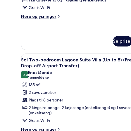
Lagoon
Suite
Gratis Wi-Fi
Villa
Flere
Flere oplysninger
(Free
oplysninger
Drop-
om
One-
off
bedroom
Airport
Se prise
Lagoon
Transfer)
Suite
Villa
Indlæs
Et moderne hotelværelse med 
(Free
28
Sol Two-bedroom Lagoon Suite Villa (Up to 8) (Fr
alle
Drop-
Drop-off Airport Transfer)
off
billeder
Enestående
Airport
10,0
af
10,0 ud af 10
(1
1 anmeldelse
Transfer)
Sol
anmeldelse)
135 m²
Two-
2 soveværelser
bedroom
Plads til 8 personer
Lagoon
2 kingsize-senge, 2 køjesenge (enkeltsenge) og 1 soves
Suite
(enkeltseng)
Villa
Gratis Wi-Fi
(Up
Flere
Flere oplysninger
to