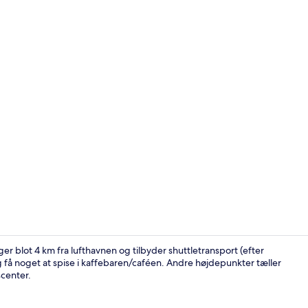
Skabervideo 
r blot 4 km fra lufthavnen og tilbyder shuttletransport (efter
å noget at spise i kaffebaren/caféen. Andre højdepunkter tæller
center.
Two-bedroom 