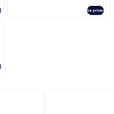
r
Se priser
grøn sengegavl, en stor seng, et natbord med lampe og udsigt over udeomr
r
 Resort & Spa, Patong Beach
Phuket Marriott Resort and Spa, Nai 