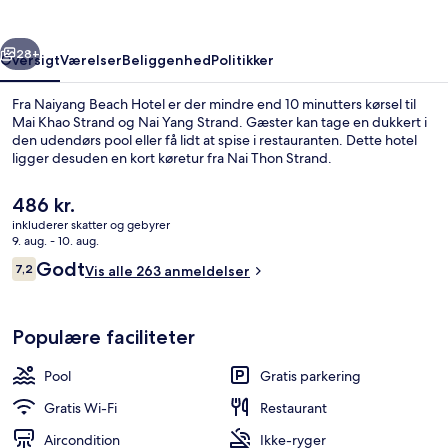
rige
Næste
28+
Oversigt
Værelser
Beliggenhed
Politikker
Fra Naiyang Beach Hotel er der mindre end 10 minutters kørsel til
Mai Khao Strand og Nai Yang Strand. Gæster kan tage en dukkert i
den udendørs pool eller få lidt at spise i restauranten. Dette hotel
ligger desuden en kort køretur fra Nai Thon Strand.
Den
486 kr.
nuværende
inkluderer skatter og gebyrer
pris
9. aug. - 10. aug.
er
Anmeldelser
Godt
7,2
Tæt på stranden
Vis alle 263 anmeldelser
486 kr.
7,2 ud af 10.
Populære faciliteter
Pool
Gratis parkering
Gratis Wi-Fi
Restaurant
Aircondition
Ikke-ryger