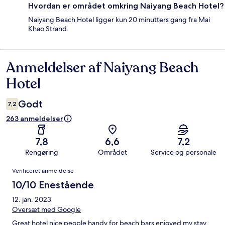
Hvordan er området omkring Naiyang Beach Hotel?
Naiyang Beach Hotel ligger kun 20 minutters gang fra Mai
Khao Strand.
Anmeldelser af Naiyang Beach
Anmeldelser
Hotel
Godt
7,2
263 anmeldelser
7,8
6,6
7,2
Rengøring
Området
Service og personale
Anmeldelser
Verificeret anmeldelse
10/10 Enestående
12. jan. 2023
Oversæt med Google
Great hotel nice people handy for beach bars enjoyed my stay