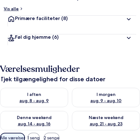
Vis alle
Primære faciliteter
(8)
Føl dig hjemme
(6)
Værelsesmuligheder
Tjek tilgængelighed for disse datoer
Tjek tilgængelighed for i aften aug. 8 - aug. 9
Tjek tilgængelighed for i morg
I aften
I morgen
aug. 8 - aug. 9
aug. 9 - aug. 10
Tjek tilgængelighed for denne weekend aug. 14 - aug. 16
Tjek tilgængelighed for næste
Denne weekend
Næste weekend
aug. 14 - aug. 16
aug. 21 - aug. 23
Tilgængelige
Alle værelser
1 seng
2 senge