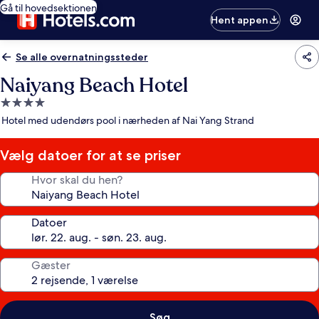
Gå til hovedsektionen
Hent appen
Se alle overnatningssteder
Naiyang Beach Hotel
4.0-
stjernet
Hotel med udendørs pool i nærheden af Nai Yang Strand
overnatningssted
Vælg datoer for at se priser
Hvor skal du hen?
Datoer
Gæster
Søg