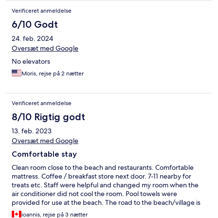
Verificeret anmeldelse
6/10 Godt
24. feb. 2024
Oversæt med Google
No elevators
Moris, rejse på 2 nætter
Verificeret anmeldelse
8/10 Rigtig godt
13. feb. 2023
Oversæt med Google
Comfortable stay
Clean room close to the beach and restaurants. Comfortable
mattress. Coffee / breakfast store next door. 7-11 nearby for
treats etc. Staff were helpful and changed my room when the
air conditioner did not cool the room. Pool towels were
provided for use at the beach. The road to the beach/village is
busy so walk with care, especially at night. The national park
ioannis, rejse på 3 nætter