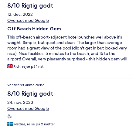
8/10 Rigtig godt
12. dec. 2022
Oversæt med Google
Off Beach Hidden Gem
This off-beach airport-adjacent hotel punches well above it's
weight. Simple, but quiet and clean. The larger than average
room had a great view of the pool (didn't get in but looked very
nice). Nice facilities, 5 minutes to the beach, and 15 to the
airport! Overall, very pleasantly surprised - this hidden gem will
stay on my list.
Rich, rejse på 1 nat
Verificeret anmeldelse
8/10 Rigtig godt
24. nov. 2023
Oversæt med Google
👍
Mattias, rejse på 2 nætter