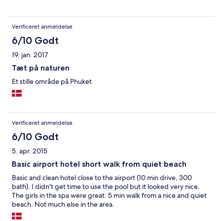
wanted 400 baht (17 Canadian dollars), just to walk on the park
road to access the beach. Ripoff. So, walk on the beach!!! to go
further away from any crowded area.
Verificeret anmeldelse
6/10 Godt
19. jan. 2017
Tæt på naturen
Et stille område på Phuket
Verificeret anmeldelse
6/10 Godt
5. apr. 2015
Basic airport hotel short walk from quiet beach
Basic and clean hotel close to the airport (10 min drive, 300
bath). I didn't get time to use the pool but it looked very nice.
The girls in the spa were great. 5 min walk from a nice and quiet
beach. Not much else in the area.