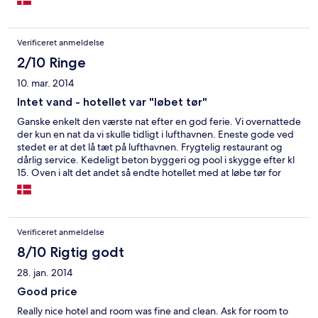
Verificeret anmeldelse
2/10 Ringe
10. mar. 2014
Intet vand - hotellet var "løbet tør"
Ganske enkelt den værste nat efter en god ferie. Vi overnattede
der kun en nat da vi skulle tidligt i lufthavnen. Eneste gode ved
stedet er at det lå tæt på lufthavnen. Frygtelig restaurant og
dårlig service. Kedeligt beton byggeri og pool i skygge efter kl
15. Oven i alt det andet så endte hotellet med at løbe tør for
vand - yderst ufedt når man rejser med en lille på 1,5 år og
iøvrigt gerne ville i bad inden hjemrejse.
Verificeret anmeldelse
8/10 Rigtig godt
28. jan. 2014
Good price
Really nice hotel and room was fine and clean. Ask for room to