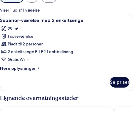
filtre
for
Viser 1 ud af 1 værelse
værelser
Indlæs
Et hotelværelse med to senge, et skriv
7
Superior-værelse med 2 enkeltsenge
alle
29 m²
billeder
1 soveværelse
af
Superior-
Plads til 2 personer
værelse
2 enkeltsenge ELLER 1 dobbeltseng
med
Gratis Wi-Fi
2
Flere
Flere oplysninger
enkeltsenge
oplysninger
om
Se priser
Superior-
værelse
med
Lignende overnatningssteder
2
enkeltsenge
Sugar Marina Hotel - AVIATOR - Phuket Airport
The Sixt