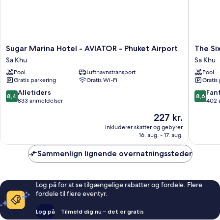
Sugar
The
Sugar Marina Hotel - AVIATOR - Phuket Airport
The Si
Marina
Sixteen
Sa Khu
Sa Khu
Hotel
Naiyang
Pool
Lufthavnstransport
Pool
-
Beach
Gratis parkering
Gratis Wi-Fi
Gratis
AVIATOR
Hotel
-
Sa
8.4
8.6
Alletiders
Fant
8,4
8,6
Phuket
Khu
ud
ud
833 anmeldelser
402 
Airport
af
af
Prisen
227 kr.
Sa
10,
10,
er
Khu
Alletiders,
Fantasti
inkluderer skatter og gebyrer
227 kr.
16. aug. - 17. aug.
833
402
anmeldelser
anmelde
Sammenlign lignende overnatningssteder
Log på for at se tilgængelige rabatter og fordele. Flere
fordele til flere eventyr.
Log på
Tilmeld dig nu – det er gratis