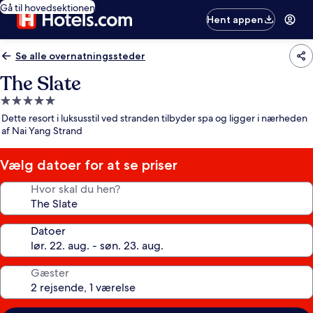
Gå til hovedsektionen
Hent appen
Se alle overnatningssteder
The Slate
5.0-
stjernet
Dette resort i luksusstil ved stranden tilbyder spa og ligger i nærheden
overnatningssted
af Nai Yang Strand
Vælg datoer for at se priser
Hvor skal du hen?
Datoer
Gæster