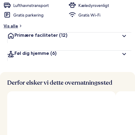
d
Lufthavnstransport
Kæledyrsvenligt
ø
Gratis parkering
Gratis Wi-Fi
m
t
Vis alle
a
Primære faciliteter
(12)
f
r
Føl dig hjemme
(6)
e
j
s
e
n
d
Derfor elsker vi dette overnatningssted
e