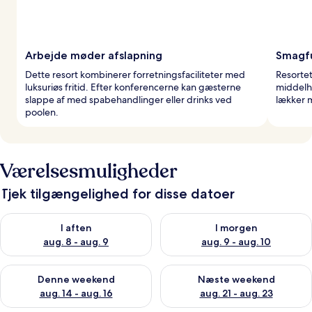
Arbejde møder afslapning
Smagfu
Dette resort kombinerer forretningsfaciliteter med
Resortet
luksuriøs fritid. Efter konferencerne kan gæsterne
middelh
slappe af med spabehandlinger eller drinks ved
lækker 
poolen.
Værelsesmuligheder
Tjek tilgængelighed for disse datoer
Tjek tilgængelighed for i aften aug. 8 - aug. 9
Tjek tilgængelighed for i morg
I aften
I morgen
aug. 8 - aug. 9
aug. 9 - aug. 10
Tjek tilgængelighed for denne weekend aug. 14 - aug. 16
Tjek tilgængelighed for næste
Denne weekend
Næste weekend
aug. 14 - aug. 16
aug. 21 - aug. 23