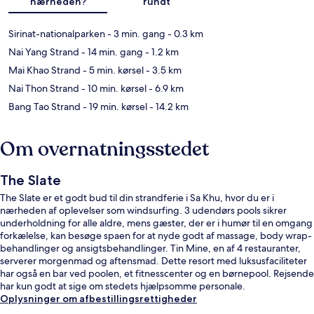
nærheden?
rundt
Sirinat-nationalparken
- 3 min. gang
- 0.3 km
Nai Yang Strand
- 14 min. gang
- 1.2 km
Mai Khao Strand
- 5 min. kørsel
- 3.5 km
Nai Thon Strand
- 10 min. kørsel
- 6.9 km
Bang Tao Strand
- 19 min. kørsel
- 14.2 km
Om overnatningsstedet
The Slate
The Slate er et godt bud til din strandferie i Sa Khu, hvor du er i
nærheden af oplevelser som windsurfing. 3 udendørs pools sikrer
underholdning for alle aldre, mens gæster, der er i humør til en omgang
forkælelse, kan besøge spaen for at nyde godt af massage, body wrap-
behandlinger og ansigtsbehandlinger. Tin Mine, en af 4 restauranter,
serverer morgenmad og aftensmad. Dette resort med luksusfaciliteter
har også en bar ved poolen, et fitnesscenter og en børnepool. Rejsende
har kun godt at sige om stedets hjælpsomme personale.
Oplysninger om afbestillingsrettigheder