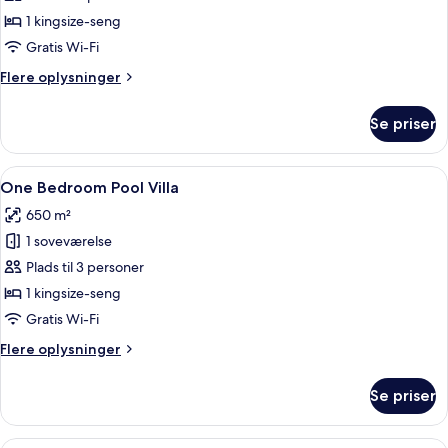
1 kingsize-seng
Gratis Wi-Fi
Flere
Flere oplysninger
oplysninger
om
Se priser
Værelse
Indlæs
En pool med stenskær, liggestole og en
7
One Bedroom Pool Villa
alle
650 m²
billeder
1 soveværelse
af
One
Plads til 3 personer
Bedroom
1 kingsize-seng
Pool
Gratis Wi-Fi
Villa
Flere
Flere oplysninger
oplysninger
om
Se priser
One
Bedroom
Pool
En swimmingpool med flisebelagte omgi