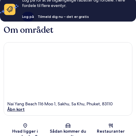
Log på for at se tilgængelige rabatter og fordele. Flere
fordele til flere eventyr.
Log på
Tilmeld dig nu – det er gratis
Om området
Nai Yang Beach 116 Moo 1, Sakhu, Sa Khu, Phuket, 83110
Åbn kort
Kort
Hvad ligger i
Sådan kommer du
Restauranter