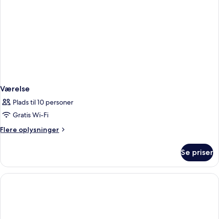
Værelse
Plads til 10 personer
Gratis Wi-Fi
Flere
Flere oplysninger
oplysninger
om
Se priser
Værelse