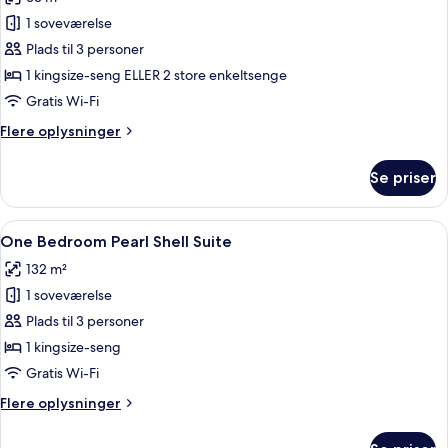
af
Pearl
1 soveværelse
Bed
Plads til 3 personer
Suite
1 kingsize-seng ELLER 2 store enkeltsenge
Gratis Wi-Fi
Flere
Flere oplysninger
oplysninger
om
Se priser
Pearl
Bed
Suite
Indlæs
Et moderne soveværelse med en stor se
7
One Bedroom Pearl Shell Suite
alle
132 m²
billeder
1 soveværelse
af
One
Plads til 3 personer
Bedroom
1 kingsize-seng
Pearl
Gratis Wi-Fi
Shell
Flere
Flere oplysninger
Suite
oplysninger
om