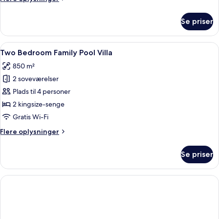
oplysninger
om
Se priser
Private
Pool
Suite
Indlæs
En swimmingpool med liggestole og par
14
Two Bedroom Family Pool Villa
alle
850 m²
billeder
2 soveværelser
af
Two
Plads til 4 personer
Bedroom
2 kingsize-senge
Family
Gratis Wi-Fi
Pool
Flere
Flere oplysninger
Villa
oplysninger
om
Se priser
Two
Bedroom
Family
Pool
Villa