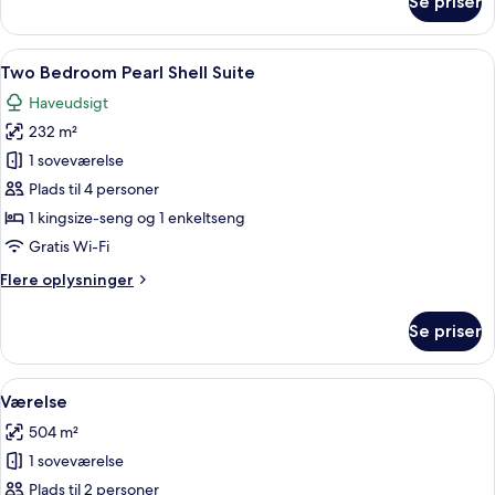
Se priser
One
Bedroom
Pearl
Indlæs
Et rummeligt soveværelse med en stor 
7
Shell
Two Bedroom Pearl Shell Suite
alle
Suite
Haveudsigt
billeder
232 m²
af
Two
1 soveværelse
Bedroom
Plads til 4 personer
Pearl
1 kingsize-seng og 1 enkeltseng
Shell
Gratis Wi-Fi
Suite
Flere
Flere oplysninger
oplysninger
om
Se priser
Two
Bedroom
Pearl
Indlæs
En moderne udendørs swimmingpool me
7
Shell
Værelse
alle
Suite
504 m²
billeder
1 soveværelse
af
Værelse
Plads til 2 personer