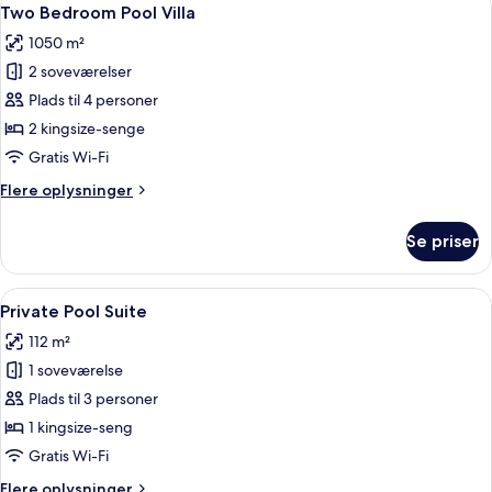
Indlæs
13
Villa
Two Bedroom Pool Villa
alle
1050 m²
billeder
2 soveværelser
af
Two
Plads til 4 personer
Bedroom
2 kingsize-senge
Pool
Gratis Wi-Fi
Villa
Flere
Flere oplysninger
oplysninger
om
Se priser
Two
Bedroom
Pool
Indlæs
Et moderne poolområde udendørs med 
7
Villa
Private Pool Suite
alle
112 m²
billeder
1 soveværelse
af
Private
Plads til 3 personer
Pool
1 kingsize-seng
Suite
Gratis Wi-Fi
Flere
Flere oplysninger