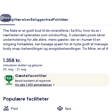
rige
Næste
124+
Oversigt
Værelser
Beliggenhed
Politikker
The Slate er et godt bud til din strandferie i Sa Khu, hvor du er i
nærheden af oplevelser som windsurfing. 3 udendørs pools sikrer
underholdning for alle aldre, mens gæster, der er i humør til en
omgang forkælelse, kan besøge spaen for at nyde godt af massage,
body wrap-behandlinger og ansigtsbehandlinger. Tin Mine, en af 4
restauranter, serverer morgenmad og aftensmad. Dette resort med
luksusfaciliteter har også en bar ved poolen, et fitnesscenter og en
Den
1.358 kr.
børnepool. Rejsende har kun godt at sige om stedets hjælpsomme
nuværende
inkluderer skatter og gebyrer
personale.
pris
20. aug. - 21. aug.
Behandlingsrum til par, boblebad, kr
er
Anmeldelser
9,6
Gæstefavoritter
1.358 kr.
B
ud
Bedst bedømt af rejsende
e
Vis alle 1.001 anmeldelser
af
d
10,
s
Gæstefavoritter
Populære faciliteter
t
b
Pool
Spa
e