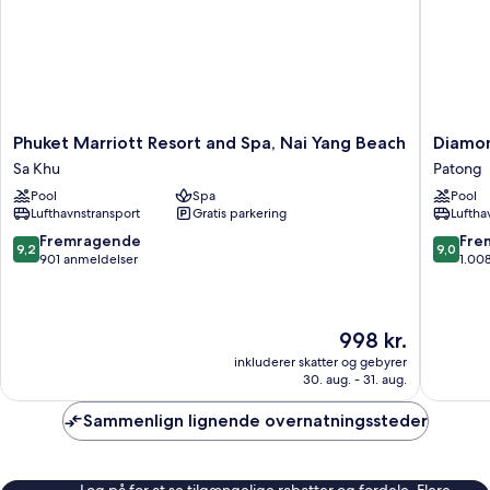
Phuket
Diamon
Phuket Marriott Resort and Spa, Nai Yang Beach
Diamon
Marriott
Cliff
Sa Khu
Patong
Resort
Resort
Pool
Spa
Pool
and
&
Lufthavnstransport
Gratis parkering
Luftha
Spa,
Spa,
Nai
Patong
9.2
9.0
Fremragende
Fre
9,2
9,0
Yang
Beach
ud
ud
901 anmeldelser
1.00
Beach
Patong
af
af
Sa
10,
10,
Khu
Fremragende,
Fremrag
Prisen
998 kr.
901
1.008
er
anmeldelser
anmelde
inkluderer skatter og gebyrer
998 kr.
30. aug. - 31. aug.
Sammenlign lignende overnatningssteder