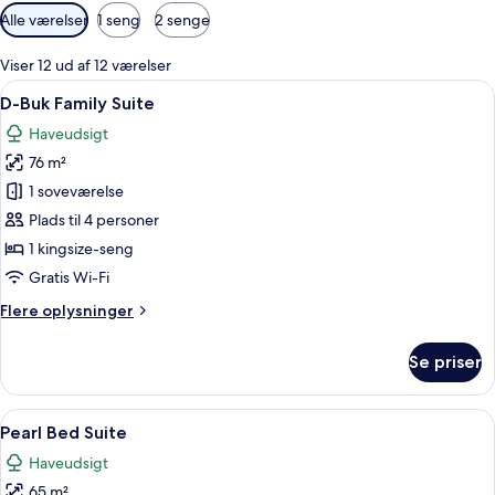
Tilgængelige
Alle værelser
1 seng
2 senge
filtre
for
Viser 12 ud af 12 værelser
værelser
Indlæs
Et moderne hotelværelse med en stor s
7
D-Buk Family Suite
alle
Haveudsigt
billeder
76 m²
af
D-
1 soveværelse
Buk
Plads til 4 personer
Family
1 kingsize-seng
Suite
Gratis Wi-Fi
Flere
Flere oplysninger
oplysninger
om
Se priser
D-
Buk
Family
Indlæs
Et moderne hotelværelse med en stor s
6
Suite
Pearl Bed Suite
alle
Haveudsigt
billeder
65 m²