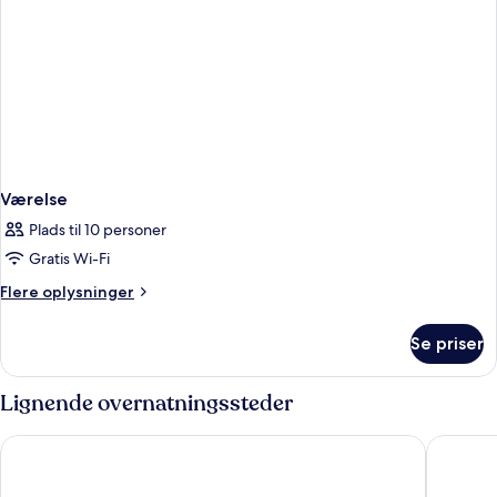
Værelse
Plads til 10 personer
Gratis Wi-Fi
Flere
Flere oplysninger
oplysninger
om
Se priser
Værelse
Lignende overnatningssteder
Phuket Marriott Resort and Spa, Nai Yang Beach
Diamond 