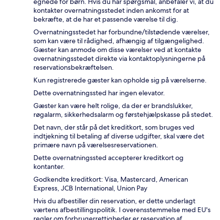
egnede for børn. Hvis du har spørgsmål, anbefaler vi, at du
kontakter overnatningsstedet inden ankomst for at
bekræfte, at de har et passende værelse til dig.
Overnatningsstedet har forbundne/tilstødende værelser,
som kan være til rådighed, afhængig af tilgængelighed.
Gæster kan anmode om disse værelser ved at kontakte
overnatningsstedet direkte via kontaktoplysningerne på
reservationsbekræftelsen.
Kun registrerede gæster kan opholde sig på værelserne.
Dette overnatningssted har ingen elevator.
Gæster kan være helt rolige, da der er brandslukker,
røgalarm, sikkerhedsalarm og førstehjælpskasse på stedet.
Det navn, der står på det kreditkort, som bruges ved
indtjekning til betaling af diverse udgifter, skal være det
primære navn på værelsesreservationen.
Dette overnatningssted accepterer kreditkort og
kontanter.
Godkendte kreditkort: Visa, Mastercard, American
Express, JCB International, Union Pay
Hvis du afbestiller din reservation, er dette underlagt
værtens afbestillingspolitik. I overensstemmelse med EU's
regler om forbrugerrettigheder er reservation af