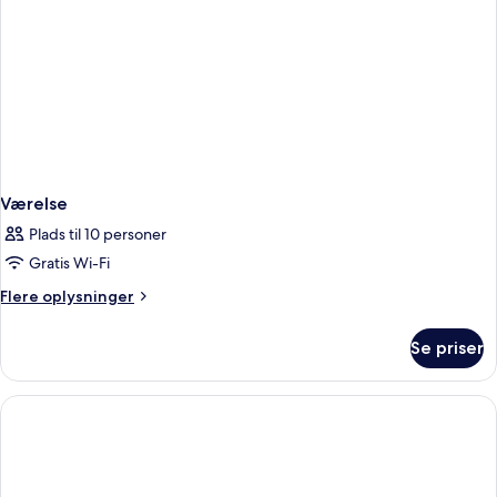
Værelse
Plads til 10 personer
Gratis Wi-Fi
Flere
Flere oplysninger
oplysninger
om
Se priser
Værelse