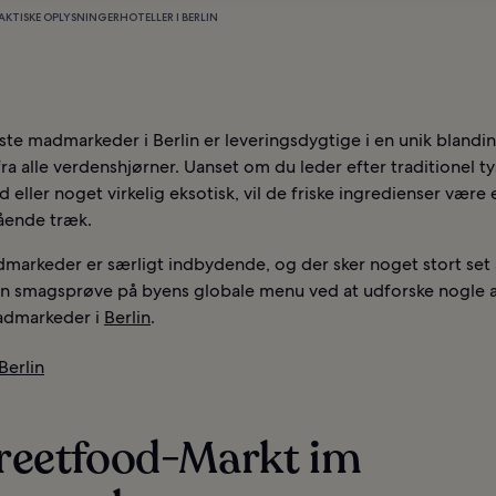
AKTISKE OPLYSNINGER
HOTELLER I BERLIN
te madmarkeder i Berlin er leveringsdygtige i en unik blandin
ra alle verdenshjørner. Uanset om du leder efter traditionel t
d eller noget virkelig eksotisk, vil de friske ingredienser være 
ende træk.
markeder er særligt indbydende, og der sker noget stort set 
en smagsprøve på byens globale menu ved at udforske nogle 
admarkeder i
Berlin
.
Berlin
treetfood-Markt im