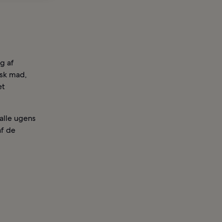
g af
ysk mad,
et
alle ugens
af de