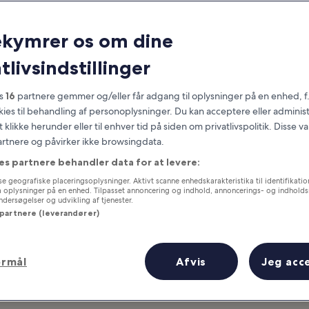
dste madmarkeder
ekymrer os om dine
inder du den bedste streetfood i 
tlivsindstillinger
es
16
partnere gemmer og/eller får adgang til oplysninger på en enhed, f
okies til behandling af personoplysninger. Du kan acceptere eller adminis
t klikke herunder eller til enhver tid på siden om privatlivspolitik. Disse v
partnere og påvirker ikke browsingdata.
es partnere behandler data for at levere:
e geografiske placeringsoplysninger. Aktivt scanne enhedskarakteristika til identifikati
gå oplysninger på en enhed. Tilpasset annoncering og indhold, annoncerings- og indhold
ersøgelser og udvikling af tjenester.
 partnere (leverandører)
ormål
Afvis
Jeg acc