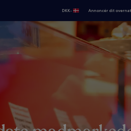
•
DKK
Annoncér dit overna