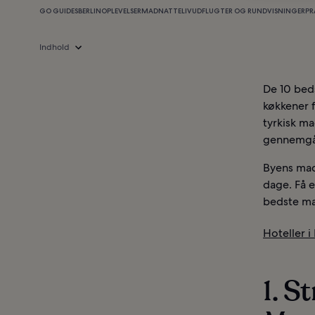
GO GUIDES
BERLIN
OPLEVELSER
MAD
NATTELIV
UDFLUGTER OG RUNDVISNINGER
PR
Indhold
De 10 beds
køkkener f
tyrkisk ma
gennemgå
Byens mad
dage. Få 
bedste m
Hoteller i 
1. S