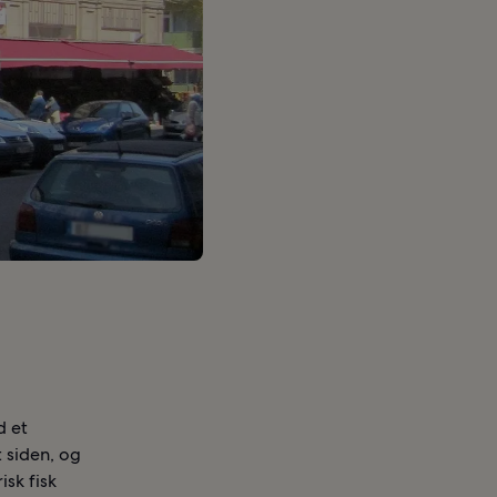
d et
 siden, og
isk fisk