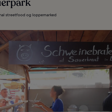
erpark
onal streetfood og loppemarked