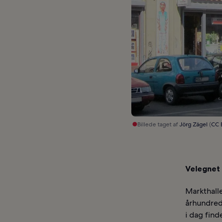
Billede taget af
Jörg Zägel
(
CC 
Velegnet t
Markthall
århundred
i dag find