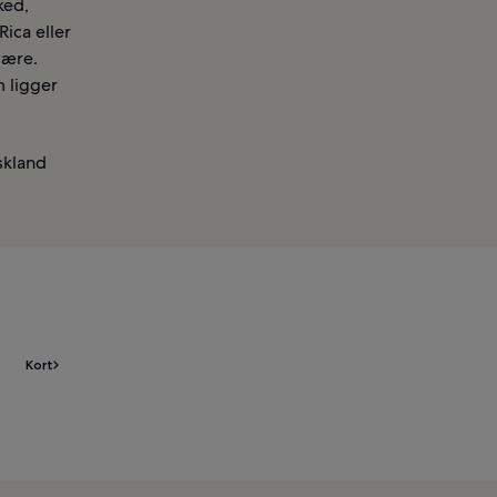
ked,
Rica eller
lære.
 ligger
skland
Kort