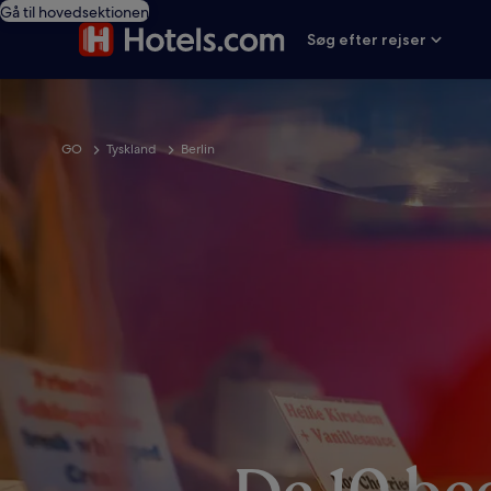
Gå til hovedsektionen
Søg efter rejser
GO
Tyskland
Berlin