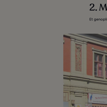
2. 
Et genopli