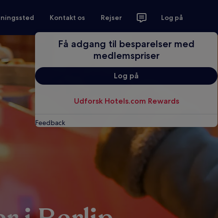
tningssted
Kontakt os
Rejser
Log på
Få adgang til besparelser med
medlemspriser
Log på
Udforsk Hotels.com Rewards
Feedback