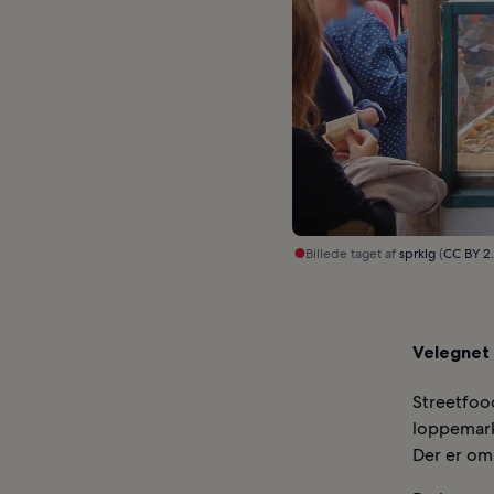
Billede taget af
sprklg
(
CC BY 2
Velegnet t
Streetfoo
loppemarke
Der er om