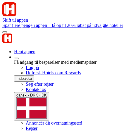
Skift til appen
Spar flere penge i appen – få op til 20% rabat på udvalgte hoteller
Hent appen
Få adgang til besparelser med medlemspriser
Log på
Udforsk Hotels.com Rewards
Indbakke
Søg efter rejser
Kontakt os
dansk · DKK · DK
Annoncér dit overnatningssted
Rejser