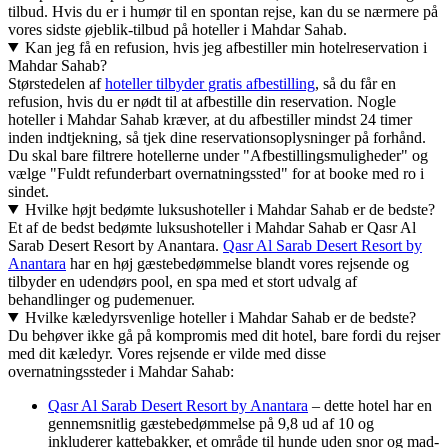
tilbud. Hvis du er i humør til en spontan rejse, kan du se nærmere på
vores sidste øjeblik-tilbud på hoteller i Mahdar Sahab.
Kan jeg få en refusion, hvis jeg afbestiller min hotelreservation i
Mahdar Sahab?
Størstedelen af
hoteller tilbyder gratis afbestilling
, så du får en
refusion, hvis du er nødt til at afbestille din reservation. Nogle
hoteller i Mahdar Sahab kræver, at du afbestiller mindst 24 timer
inden indtjekning, så tjek dine reservationsoplysninger på forhånd.
Du skal bare filtrere hotellerne under "Afbestillingsmuligheder" og
vælge "Fuldt refunderbart overnatningssted" for at booke med ro i
sindet.
Hvilke højt bedømte luksushoteller i Mahdar Sahab er de bedste?
Et af de bedst bedømte luksushoteller i Mahdar Sahab er Qasr Al
Sarab Desert Resort by Anantara.
Qasr Al Sarab Desert Resort by
Anantara
har en høj gæstebedømmelse blandt vores rejsende og
tilbyder en udendørs pool, en spa med et stort udvalg af
behandlinger og pudemenuer.
Hvilke kæledyrsvenlige hoteller i Mahdar Sahab er de bedste?
Du behøver ikke gå på kompromis med dit hotel, bare fordi du rejser
med dit kæledyr. Vores rejsende er vilde med disse
overnatningssteder i Mahdar Sahab:
Qasr Al Sarab Desert Resort by Anantara
– dette hotel har en
gennemsnitlig gæstebedømmelse på 9,8 ud af 10 og
inkluderer kattebakker, et område til hunde uden snor og mad-