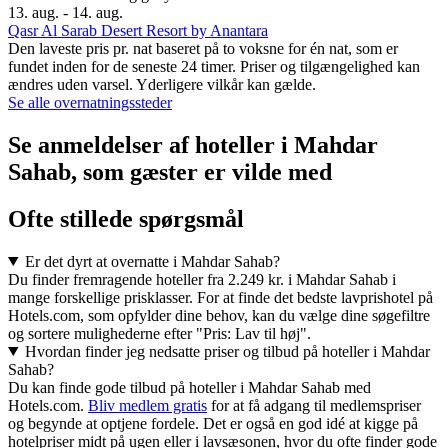
13. aug. - 14. aug.
Qasr Al Sarab Desert Resort by Anantara
Den laveste pris pr. nat baseret på to voksne for én nat, som er
fundet inden for de seneste 24 timer. Priser og tilgængelighed kan
ændres uden varsel. Yderligere vilkår kan gælde.
Se alle overnatningssteder
Se anmeldelser af hoteller i Mahdar
Sahab, som gæster er vilde med
Ofte stillede spørgsmål
Er det dyrt at overnatte i Mahdar Sahab?
Du finder fremragende hoteller fra 2.249 kr. i Mahdar Sahab i
mange forskellige prisklasser. For at finde det bedste lavprishotel på
Hotels.com, som opfylder dine behov, kan du vælge dine søgefiltre
og sortere mulighederne efter "Pris: Lav til høj".
Hvordan finder jeg nedsatte priser og tilbud på hoteller i Mahdar
Sahab?
Du kan finde gode tilbud på hoteller i Mahdar Sahab med
Hotels.com.
Bliv medlem gratis
for at få adgang til medlemspriser
og begynde at optjene fordele. Det er også en god idé at kigge på
hotelpriser midt på ugen eller i lavsæsonen, hvor du ofte finder gode