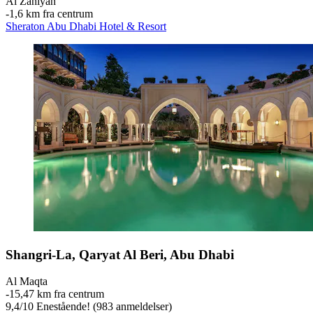
Al Zahiyah
‐
1,6 km fra centrum
Sheraton Abu Dhabi Hotel & Resort
Shangri-La, Qaryat Al Beri, Abu Dhabi
Al Maqta
‐
15,47 km fra centrum
9,4
/
10
Enestående! (983 anmeldelser)