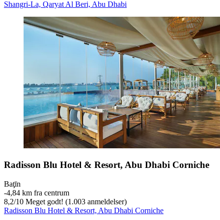
Shangri-La, Qaryat Al Beri, Abu Dhabi
Radisson Blu Hotel & Resort, Abu Dhabi Corniche
Baţīn
‐
4,84 km fra centrum
8,2
/
10
Meget godt! (1.003 anmeldelser)
Radisson Blu Hotel & Resort, Abu Dhabi Corniche