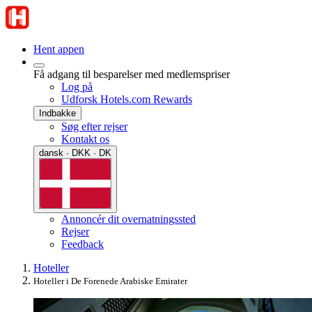
Hent appen
Få adgang til besparelser med medlemspriser
Log på
Udforsk Hotels.com Rewards
Indbakke
Søg efter rejser
Kontakt os
dansk · DKK · DK
Annoncér dit overnatningssted
Rejser
Feedback
Hoteller
Hoteller i De Forenede Arabiske Emirater