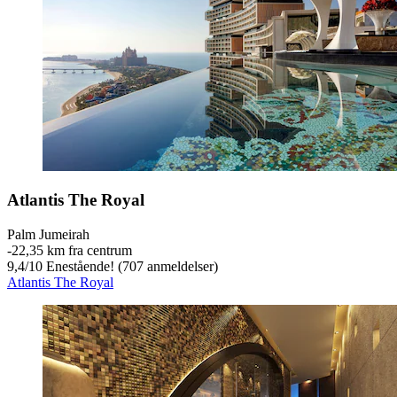
Atlantis The Royal
Palm Jumeirah
‐
22,35 km fra centrum
9,4
/
10
Enestående! (707 anmeldelser)
Atlantis The Royal