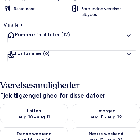
Restaurant
Forbundne værelser
tilbydes
Vis alle
Primære faciliteter
(12)
For familier
(6)
Værelsesmuligheder
Tjek tilgængelighed for disse datoer
Tjek tilgængelighed for i aften aug. 10 - aug. 11
Tjek tilgængelighed for i morg
I aften
I morgen
aug. 10 - aug. 11
aug. 11 - aug. 12
Tjek tilgængelighed for denne weekend aug. 14 - aug. 16
Tjek tilgængelighed for næste
Denne weekend
Næste weekend