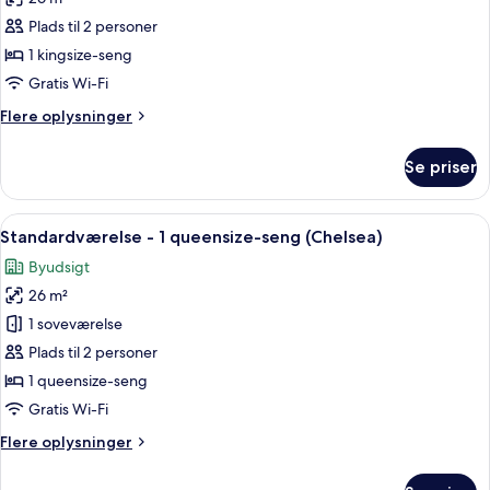
af
Værelse
Plads til 2 personer
-
1 kingsize-seng
1
Gratis Wi-Fi
kingsize-
Flere
Flere oplysninger
seng
oplysninger
(Chelsea)
om
Se priser
Værelse
-
1
Indlæs
Et hotelværelse med en stor seng, et sk
6
kingsize-
Standardværelse - 1 queensize-seng (Chelsea)
alle
seng
Byudsigt
(Chelsea)
billeder
26 m²
af
Standardværelse
1 soveværelse
-
Plads til 2 personer
1
1 queensize-seng
queensize-
Gratis Wi-Fi
seng
Flere
Flere oplysninger
(Chelsea)
oplysninger
om