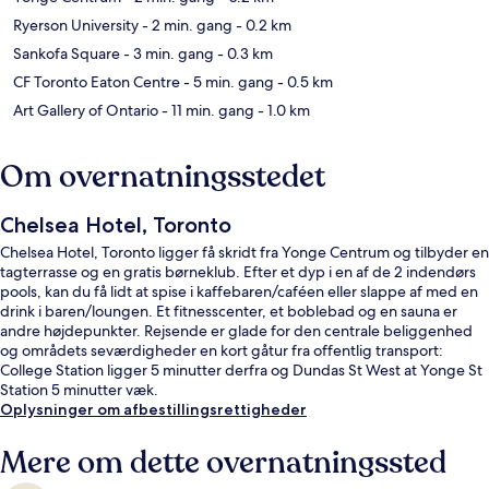
Ryerson University
- 2 min. gang
- 0.2 km
Sankofa Square
- 3 min. gang
- 0.3 km
CF Toronto Eaton Centre
- 5 min. gang
- 0.5 km
Art Gallery of Ontario
- 11 min. gang
- 1.0 km
Om overnatningsstedet
Chelsea Hotel, Toronto
Chelsea Hotel, Toronto ligger få skridt fra Yonge Centrum og tilbyder en
tagterrasse og en gratis børneklub. Efter et dyp i en af de 2 indendørs
pools, kan du få lidt at spise i kaffebaren/caféen eller slappe af med en
drink i baren/loungen. Et fitnesscenter, et boblebad og en sauna er
andre højdepunkter. Rejsende er glade for den centrale beliggenhed
og områdets seværdigheder en kort gåtur fra offentlig transport:
College Station ligger 5 minutter derfra og Dundas St West at Yonge St
Station 5 minutter væk.
Oplysninger om afbestillingsrettigheder
Mere om dette overnatningssted