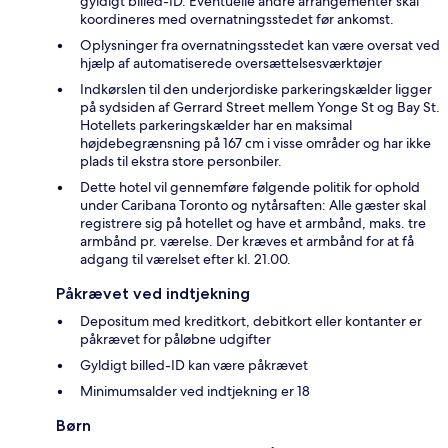
gyldigt billed-ID. Eventuelle andre arrangementer skal
koordineres med overnatningsstedet før ankomst.
Oplysninger fra overnatningsstedet kan være oversat ved
hjælp af automatiserede oversættelsesværktøjer
Indkørslen til den underjordiske parkeringskælder ligger
på sydsiden af Gerrard Street mellem Yonge St og Bay St.
Hotellets parkeringskælder har en maksimal
højdebegrænsning på 167 cm i visse områder og har ikke
plads til ekstra store personbiler.
Dette hotel vil gennemføre følgende politik for ophold
under Caribana Toronto og nytårsaften: Alle gæster skal
registrere sig på hotellet og have et armbånd, maks. tre
armbånd pr. værelse. Der kræves et armbånd for at få
adgang til værelset efter kl. 21.00.
Påkrævet ved indtjekning
Depositum med kreditkort, debitkort eller kontanter er
påkrævet for påløbne udgifter
Gyldigt billed-ID kan være påkrævet
Minimumsalder ved indtjekning er 18
Børn