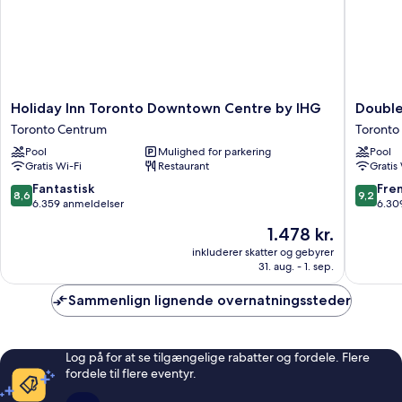
Holiday
DoubleT
Holiday Inn Toronto Downtown Centre by IHG
Double
Inn
by
Toronto Centrum
Toronto
Toronto
Hilton
Pool
Mulighed for parkering
Pool
Downtown
Hotel
Gratis Wi-Fi
Restaurant
Gratis
Centre
Toronto
by
Downto
8.6
9.2
Fantastisk
Fre
8,6
9,2
IHG
Toronto
ud
ud
6.359 anmeldelser
6.30
Toronto
Centru
af
af
Prisen
1.478 kr.
Centrum
10,
10,
er
Fantastisk,
Fremrag
inkluderer skatter og gebyrer
1.478 kr.
31. aug. - 1. sep.
6.359
6.309
anmeldelser
anmelde
Sammenlign lignende overnatningssteder
Log på for at se tilgængelige rabatter og fordele. Flere
fordele til flere eventyr.