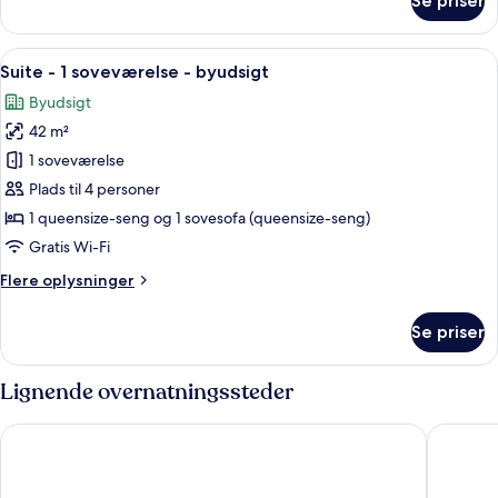
Se priser
Executive-
dobbeltværelse
Indlæs
Et hotelværelse med en stor seng, to 
7
Suite - 1 soveværelse - byudsigt
alle
Byudsigt
billeder
42 m²
af
Suite
1 soveværelse
-
Plads til 4 personer
1
1 queensize-seng og 1 sovesofa (queensize-seng)
soveværelse
Gratis Wi-Fi
-
Flere
Flere oplysninger
byudsigt
oplysninger
om
Se priser
Suite
-
1
Lignende overnatningssteder
soveværelse
-
Holiday Inn Toronto Downtown Centre by IHG
DoubleTr
byudsigt