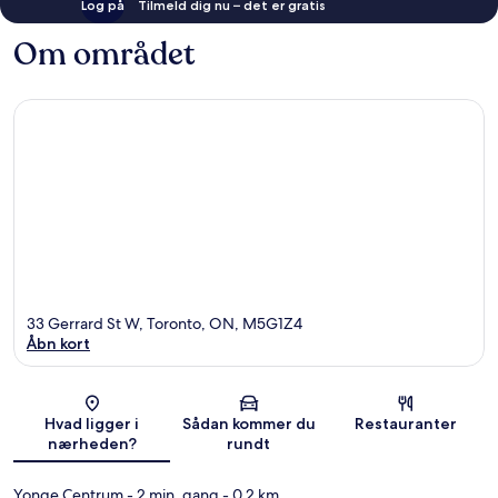
Log på
Tilmeld dig nu – det er gratis
Om området
33 Gerrard St W, Toronto, ON, M5G1Z4
Åbn kort
Kort
Hvad ligger i
Sådan kommer du
Restauranter
nærheden?
rundt
Yonge Centrum
- 2 min. gang
- 0.2 km