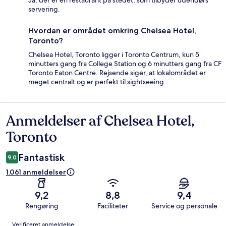
Ja, der er en restaurant på stedet, som tilbyder udendørs
servering.
Hvordan er området omkring Chelsea Hotel,
Toronto?
Chelsea Hotel, Toronto ligger i Toronto Centrum, kun 5
minutters gang fra College Station og 6 minutters gang fra CF
Toronto Eaton Centre. Rejsende siger, at lokalområdet er
meget centralt og er perfekt til sightseeing.
Anmeldelser af Chelsea Hotel,
Anmeldelser
Toronto
Fantastisk
9,0
1.061 anmeldelser
9,2
8,8
9,4
Rengøring
Faciliteter
Service og personale
Anmeldelser
Verificeret anmeldelse