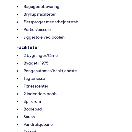
Bagageopbevaring
Bryllupsfaciliteter
Flersproget medarbejderstab
Portier/piccolo
Liggestole ved poolen
Faciliteter
2 bygninger/tårne
Bygget i 1975
Pengeautomat/banktjeneste
Tagterrasse
Fitnesscenter
2 indendørs pools
Spillerum
Boblebad
Sauna
Vandrutsjebane