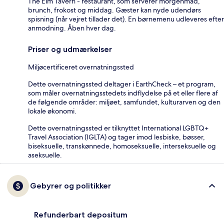
The Elm Tavern - restaurant, som serverer morgenmad,
brunch, frokost og middag. Gæster kan nyde udendørs
spisning (når vejret tillader det). En børnemenu udleveres efter
anmodning. Åben hver dag.
Priser og udmærkelser
Miljøcertificeret overnatningssted
Dette overnatningssted deltager i EarthCheck – et program,
som måler overnatningsstedets indflydelse på et eller flere af
de følgende områder: miljøet, samfundet, kulturarven og den
lokale økonomi.
Dette overnatningssted er tilknyttet International LGBTQ+
Travel Association (IGLTA) og tager imod lesbiske, bøsser,
biseksuelle, transkønnede, homoseksuelle, interseksuelle og
aseksuelle.
Gebyrer og politikker
Refunderbart depositum