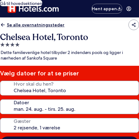
Gå til hovedsektionen
Hent appen
Se alle overnatningssteder
Chelsea Hotel, Toronto
4.0-
stjernet
Dette familievenlige hotel tilbyder 2 indendørs pools og ligger i
overnatningssted
nærheden af Sankofa Square
Vælg datoer for at se priser
Hvor skal du hen?
Datoer
Gæster