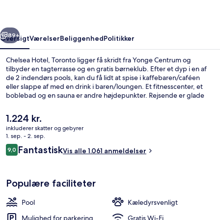
rige
Næste
89+
Oversigt
Værelser
Beliggenhed
Politikker
Chelsea Hotel, Toronto ligger få skridt fra Yonge Centrum og
tilbyder en tagterrasse og en gratis børneklub. Efter et dyp i en af
de 2 indendørs pools, kan du få lidt at spise i kaffebaren/caféen
eller slappe af med en drink i baren/loungen. Et fitnesscenter, et
boblebad og en sauna er andre højdepunkter. Rejsende er glade
for den centrale beliggenhed og områdets seværdigheder en kort
gåtur fra offentlig transport: College Station ligger 5 minutter derfra
Den
1.224 kr.
og Dundas St West at Yonge St Station 5 minutter væk.
nuværende
inkluderer skatter og gebyrer
pris
1. sep. - 2. sep.
2 indendørs pools, liggestole
er
Anmeldelser
Fantastisk
9,0
Vis alle 1.061 anmeldelser
1.224 kr.
9,0 ud af 10.
Populære faciliteter
Pool
Kæledyrsvenligt
Mulighed for parkering
Gratis Wi-Fi