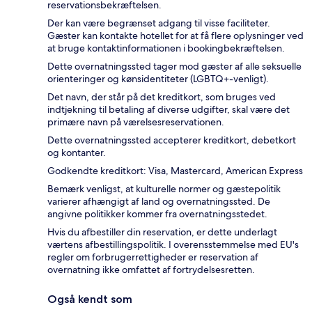
reservationsbekræftelsen.
Der kan være begrænset adgang til visse faciliteter.
Gæster kan kontakte hotellet for at få flere oplysninger ved
at bruge kontaktinformationen i bookingbekræftelsen.
Dette overnatningssted tager mod gæster af alle seksuelle
orienteringer og kønsidentiteter (LGBTQ+-venligt).
Det navn, der står på det kreditkort, som bruges ved
indtjekning til betaling af diverse udgifter, skal være det
primære navn på værelsesreservationen.
Dette overnatningssted accepterer kreditkort, debetkort
og kontanter.
Godkendte kreditkort: Visa, Mastercard, American Express
Bemærk venligst, at kulturelle normer og gæstepolitik
varierer afhængigt af land og overnatningssted. De
angivne politikker kommer fra overnatningsstedet.
Hvis du afbestiller din reservation, er dette underlagt
værtens afbestillingspolitik. I overensstemmelse med EU's
regler om forbrugerrettigheder er reservation af
overnatning ikke omfattet af fortrydelsesretten.
Også kendt som