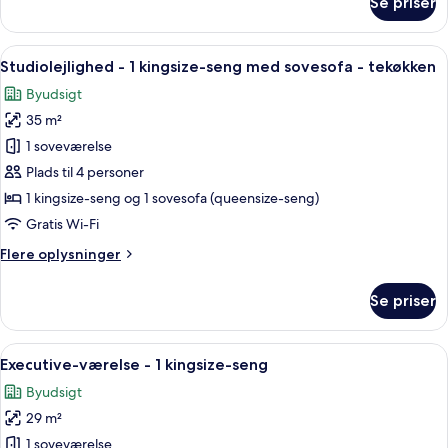
Se priser
Standardværelse
-
1
Indlæs
Et hotelværelse med en stor seng, to
12
queensize-
Studiolejlighed - 1 kingsize-seng med sovesofa - tekøkken
alle
seng
Byudsigt
(Chelsea)
billeder
35 m²
af
Studiolejlighed
1 soveværelse
-
Plads til 4 personer
1
1 kingsize-seng og 1 sovesofa (queensize-seng)
kingsize-
Gratis Wi-Fi
seng
Flere
Flere oplysninger
med
oplysninger
sovesofa
om
Se priser
-
Studiolejlighed
-
tekøkken
1
Indlæs
Et hotelværelse med en stor seng, et sk
6
kingsize-
Executive-værelse - 1 kingsize-seng
alle
seng
Byudsigt
med
billeder
sovesofa
29 m²
af
-
Executive-
1 soveværelse