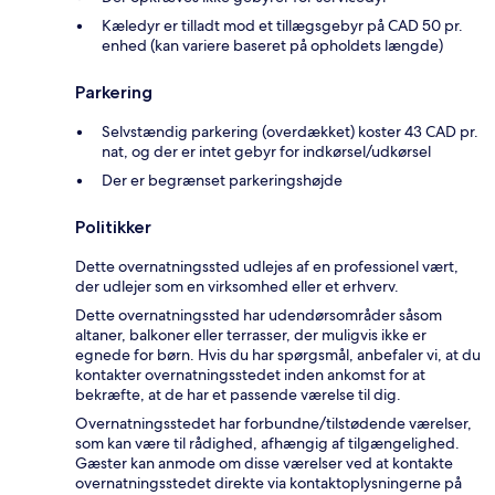
Kæledyr er tilladt mod et tillægsgebyr på CAD 50 pr.
enhed (kan variere baseret på opholdets længde)
Parkering
Selvstændig parkering (overdækket) koster 43 CAD pr.
nat, og der er intet gebyr for indkørsel/udkørsel
Der er begrænset parkeringshøjde
Politikker
Dette overnatningssted udlejes af en professionel vært,
der udlejer som en virksomhed eller et erhverv.
Dette overnatningssted har udendørsområder såsom
altaner, balkoner eller terrasser, der muligvis ikke er
egnede for børn. Hvis du har spørgsmål, anbefaler vi, at du
kontakter overnatningsstedet inden ankomst for at
bekræfte, at de har et passende værelse til dig.
Overnatningsstedet har forbundne/tilstødende værelser,
som kan være til rådighed, afhængig af tilgængelighed.
Gæster kan anmode om disse værelser ved at kontakte
overnatningsstedet direkte via kontaktoplysningerne på