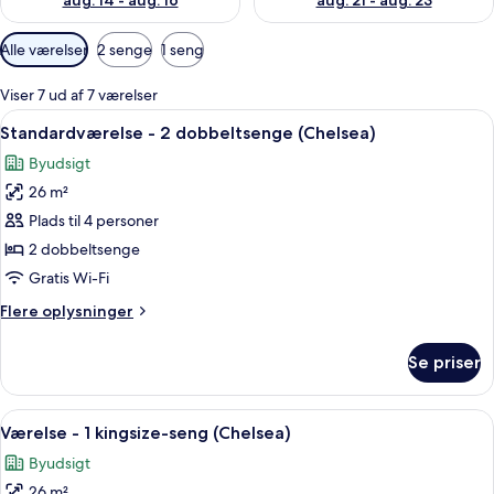
aug. 14 - aug. 16
aug. 21 - aug. 23
Tilgængelige
Alle værelser
2 senge
1 seng
filtre
for
Viser 7 ud af 7 værelser
værelser
Indlæs
Et hotelværelse med to senge, et skriv
6
Standardværelse - 2 dobbeltsenge (Chelsea)
alle
Byudsigt
billeder
26 m²
af
Standardværelse
Plads til 4 personer
-
2 dobbeltsenge
2
Gratis Wi-Fi
dobbeltsenge
Flere
Flere oplysninger
(Chelsea)
oplysninger
om
Se priser
Standardværelse
-
2
Indlæs
Et hotelværelse med en stor seng, et 
6
dobbeltsenge
Værelse - 1 kingsize-seng (Chelsea)
alle
(Chelsea)
Byudsigt
billeder
26 m²