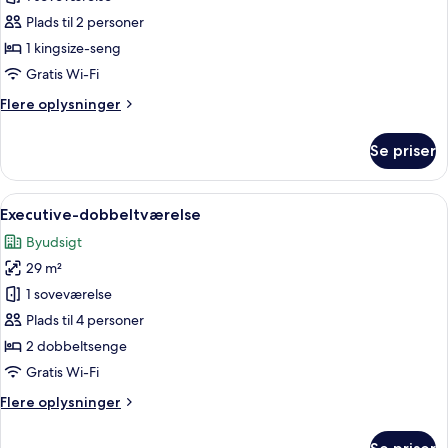
tekøkken
værelse
Plads til 2 personer
-
1 kingsize-seng
1
Gratis Wi-Fi
kingsize-
Flere
Flere oplysninger
seng
oplysninger
om
Se priser
Executive-
værelse
-
Indlæs
Et hotelværelse med to senge, et skriv
6
1
Executive-dobbeltværelse
alle
kingsize-
Byudsigt
seng
billeder
29 m²
af
Executive-
1 soveværelse
dobbeltværelse
Plads til 4 personer
2 dobbeltsenge
Gratis Wi-Fi
Flere
Flere oplysninger
oplysninger
om