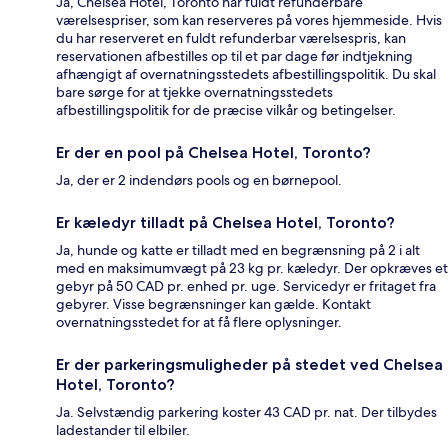
Ja, Chelsea Hotel, Toronto har fuldt refunderbare
værelsespriser, som kan reserveres på vores hjemmeside. Hvis
du har reserveret en fuldt refunderbar værelsespris, kan
reservationen afbestilles op til et par dage før indtjekning
afhængigt af overnatningsstedets afbestillingspolitik. Du skal
bare sørge for at tjekke overnatningsstedets
afbestillingspolitik for de præcise vilkår og betingelser.
Er der en pool på Chelsea Hotel, Toronto?
Ja, der er 2 indendørs pools og en børnepool.
Er kæledyr tilladt på Chelsea Hotel, Toronto?
Ja, hunde og katte er tilladt med en begrænsning på 2 i alt
med en maksimumvægt på 23 kg pr. kæledyr. Der opkræves et
gebyr på 50 CAD pr. enhed pr. uge. Servicedyr er fritaget fra
gebyrer. Visse begrænsninger kan gælde. Kontakt
overnatningsstedet for at få flere oplysninger.
Er der parkeringsmuligheder på stedet ved Chelsea
Hotel, Toronto?
Ja. Selvstændig parkering koster 43 CAD pr. nat. Der tilbydes
ladestander til elbiler.