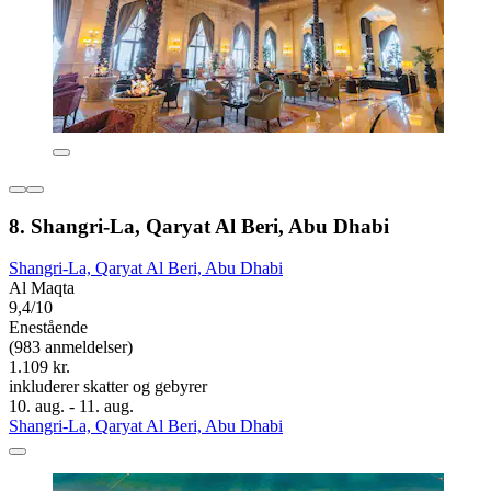
8. Shangri-La, Qaryat Al Beri, Abu Dhabi
Shangri-La, Qaryat Al Beri, Abu Dhabi
Al Maqta
9,4/10
Enestående
(983 anmeldelser)
1.109 kr.
inkluderer skatter og gebyrer
10. aug. - 11. aug.
Shangri-La, Qaryat Al Beri, Abu Dhabi