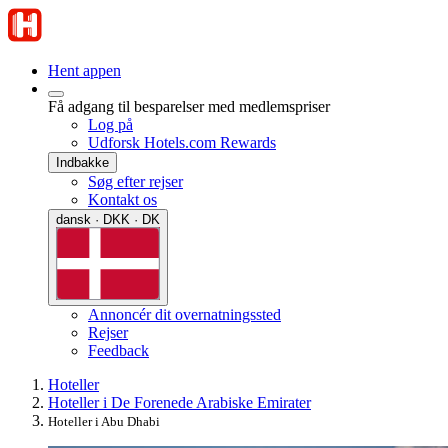
Hent appen
Få adgang til besparelser med medlemspriser
Log på
Udforsk Hotels.com Rewards
Indbakke
Søg efter rejser
Kontakt os
dansk · DKK · DK
Annoncér dit overnatningssted
Rejser
Feedback
Hoteller
Hoteller i De Forenede Arabiske Emirater
Hoteller i Abu Dhabi