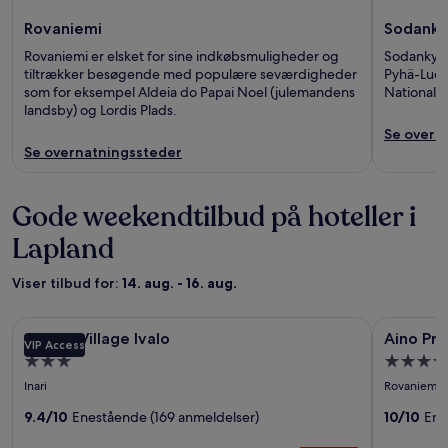
Rovaniemi
Sodanky
Rovaniemi er elsket for sine indkøbsmuligheder og
Sodankyla
tiltrækker besøgende med populære seværdigheder
Pyhä-Luos
som for eksempel Aldeia do Papai Noel (julemandens
Nationalp
landsby) og Lordis Plads.
Se overn
Se overnatningssteder
Gode weekendtilbud på hoteller i
Lapland
Viser tilbud for:
14. aug. - 16. aug.
Billedgalleri
Aurora Village Ivalo
Billedgal
Aino Priva
Aurora Village Ivalo
Aino Pri
VIP Access
for
for
3.0
5.0
Aurora
Aino
stjernet
stjernet
Inari
Rovaniemi
Village
Private
overnatningssted
overnatn
Ivalo
9.4/10
Enestående (169 anmeldelser)
Island
10/10
Ene
Hotel