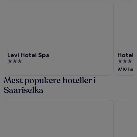
Levi Hotel Spa
Hotel Lev
Levi Hotel Spa
Hotel 
3
4.5
out
out
9
/
10
Fanta
of
of
Mest populære hoteller i
5
5
Saariselka
Star Arctic Hotel & Activities
Holiday Cl