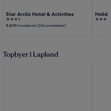
Star Arctic Hotel & Activities
Holida
3.5
3
out
out
9,4
/
10
Enestående! (262 anmeldelser)
of
of
5
5
Topbyer i Lapland
Rovaniemi
Sodankyla