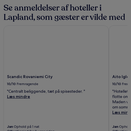
Se anmeldelser af hoteller i
Lapland, som gæster er vilde med
Scandic Rovaniemi City
Aito Igloo
Scandic Rovaniemi City
Aito Iglo
10/10
Fremragende
10/10
Frem
"Centralt beliggende, tæt på spisesteder. "
"Hotellet 
Læs mindre
flotte omg
Maden var
om sommere
Læs mind
Jan
Ophold på 1 nat
Jan
Ophold 