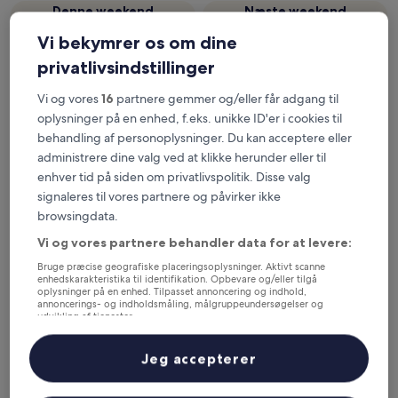
Denne weekend
Næste weekend
7. aug. - 9. aug.
14. aug. - 16. aug.
Vi bekymrer os om dine
Her kan du overnatte i
privatlivsindstillinger
Lapland
Vi og vores
16
partnere gemmer og/eller får adgang til
oplysninger på en enhed, f.eks. unikke ID'er i cookies til
Mest populære hoteller i
behandling af personoplysninger. Du kan acceptere eller
Rovaniemi
administrere dine valg ved at klikke herunder eller til
enhver tid på siden om privatlivspolitik. Disse valg
signaleres til vores partnere og påvirker ikke
Arctic SnowHotel & Glass Igloos
Arctic Cit
browsingdata.
Vi og vores partnere behandler data for at levere:
Bruge præcise geografiske placeringsoplysninger. Aktivt scanne
enhedskarakteristika til identifikation. Opbevare og/eller tilgå
oplysninger på en enhed. Tilpasset annoncering og indhold,
annoncerings- og indholdsmåling, målgruppeundersøgelser og
udvikling af tjenester.
Liste over partnere (leverandører)
Arctic SnowHotel & Glass Igloos
Arctic
Jeg accepterer
2.5
4
out
out
Keskusta