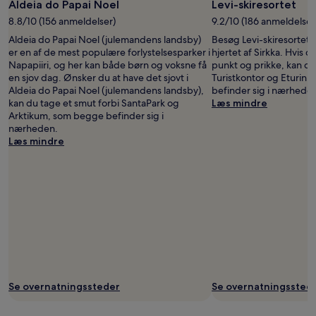
Aldeia do Papai Noel
Levi-skiresortet
8.8/10 (156 anmeldelser)
9.2/10 (186 anmeldelser
Aldeia do Papai Noel (julemandens landsby)
Besøg Levi-skiresortet f
er en af de mest populære forlystelsesparker i
hjertet af Sirkka. Hvis d
Napapiiri, og her kan både børn og voksne få
punkt og prikke, kan du
en sjov dag. Ønsker du at have det sjovt i
Turistkontor og Eturinn
Aldeia do Papai Noel (julemandens landsby),
befinder sig i nærhede
kan du tage et smut forbi SantaPark og
Læs mindre
Arktikum, som begge befinder sig i
nærheden.
Læs mindre
Se overnatningssteder
Se overnatningssted