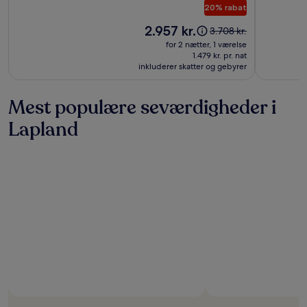
20% rabat
-
Adults
Prisen
2.957 kr.
Prisen
3.708 kr.
er
Only
var
for 2 nætter, 1 værelse
2.957 kr.
3.708 kr.,
1.479 kr. pr. nat
inkluderer skatter og gebyrer
se
flere
oplysninger
Mest populære seværdigheder i
om
standardprisen
Lapland