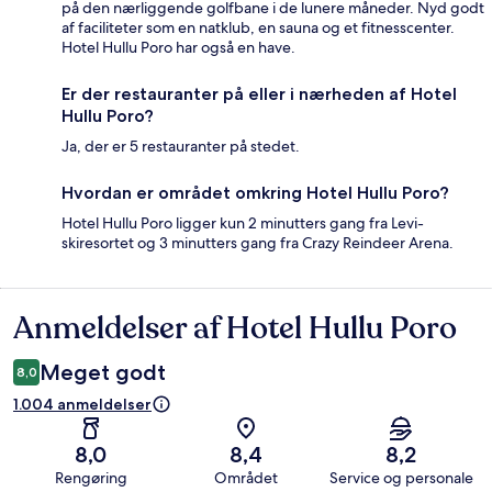
på den nærliggende golfbane i de lunere måneder. Nyd godt
af faciliteter som en natklub, en sauna og et fitnesscenter.
Hotel Hullu Poro har også en have.
Er der restauranter på eller i nærheden af Hotel
Hullu Poro?
Ja, der er 5 restauranter på stedet.
Hvordan er området omkring Hotel Hullu Poro?
Hotel Hullu Poro ligger kun 2 minutters gang fra Levi-
skiresortet og 3 minutters gang fra Crazy Reindeer Arena.
Anmeldelser af Hotel Hullu Poro
Anmeldelser
Meget godt
8,0
1.004 anmeldelser
8,0
8,4
8,2
Rengøring
Området
Service og personale