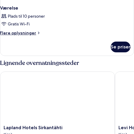
Værelse
Plads til 10 personer
Gratis Wi-Fi
Flere
Flere oplysninger
oplysninger
om
Se priser
Værelse
Lignende overnatningssteder
Lapland Hotels Sirkantähti
Levi Hot
Lapland
Levi
Lapland Hotels Sirkantähti
Levi H
Hotels
Hotel