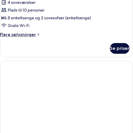
4 soveværelser
af
Deluxe
Plads til 10 personer
Apartment
8 enkeltsenge og 2 sovesofaer (enkeltsenge)
(With
Gratis Wi-Fi
Sauna)
Flere
Flere oplysninger
oplysninger
om
Se priser
Deluxe
Apartment
(With
Sauna)