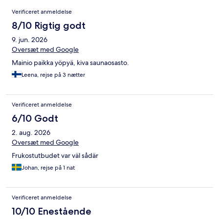
Anmeldelser
Verificeret anmeldelse
8/10 Rigtig godt
9. jun. 2026
Oversæt med Google
Mainio paikka yöpyä, kiva saunaosasto.
Leena, rejse på 3 nætter
Verificeret anmeldelse
6/10 Godt
2. aug. 2026
Oversæt med Google
Frukostutbudet var väl sådär
Johan, rejse på 1 nat
Verificeret anmeldelse
10/10 Enestående