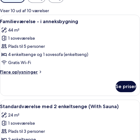
filtre
for
Viser 10 ud af 10 værelser
værelser
Indlæs
Et hotelværelse med en seng, et skriveb
8
Familieværelse - i anneksbygning
alle
44 m²
billeder
1 soveværelse
af
Familieværelse
Plads til 5 personer
-
4 enkeltsenge og 1 sovesofa (enkeltseng)
i
Gratis Wi-Fi
anneksbygning
Flere
Flere oplysninger
oplysninger
om
Se priser
Familieværelse
-
i
Indlæs
Et hotelværelse med seng, et lille bo
6
anneksbygning
Standardværelse med 2 enkeltsenge (With Sauna)
alle
24 m²
billeder
1 soveværelse
af
Standardværelse
Plads til 3 personer
med
2 enkeltsenge