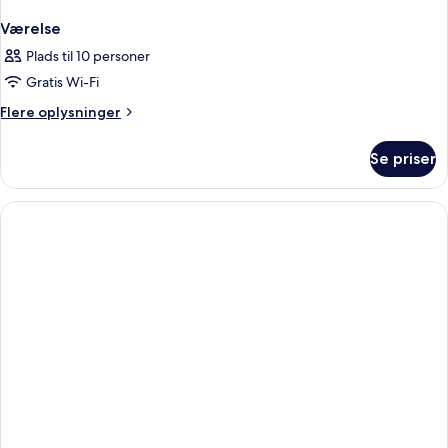
Værelse
Plads til 10 personer
Gratis Wi-Fi
Flere
Flere oplysninger
oplysninger
om
Se priser
Værelse