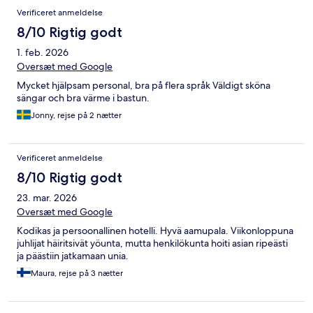
Verificeret anmeldelse
8/10 Rigtig godt
1. feb. 2026
Oversæt med Google
Mycket hjälpsam personal, bra på flera språk Väldigt sköna
sängar och bra värme i bastun.
Jonny, rejse på 2 nætter
Verificeret anmeldelse
8/10 Rigtig godt
23. mar. 2026
Oversæt med Google
Kodikas ja persoonallinen hotelli. Hyvä aamupala. Viikonloppuna
juhlijat häiritsivät yöunta, mutta henkilökunta hoiti asian ripeästi
ja päästiin jatkamaan unia.
Maura, rejse på 3 nætter