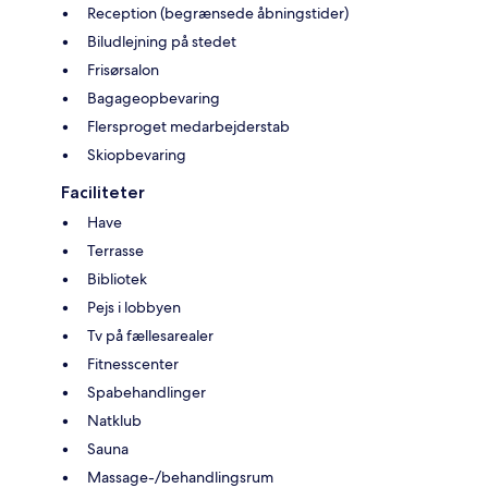
Reception (begrænsede åbningstider)
Biludlejning på stedet
Frisørsalon
Bagageopbevaring
Flersproget medarbejderstab
Skiopbevaring
Faciliteter
Have
Terrasse
Bibliotek
Pejs i lobbyen
Tv på fællesarealer
Fitnesscenter
Spabehandlinger
Natklub
Sauna
Massage-/behandlingsrum