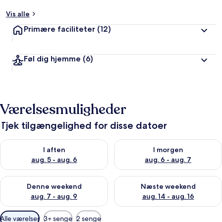
Vis alle
Primære faciliteter
(12)
Føl dig hjemme
(6)
Værelsesmuligheder
Tjek tilgængelighed for disse datoer
Tjek tilgængelighed for i aften aug. 5 - aug. 6
Tjek tilgængelighed for i morg
I aften
I morgen
aug. 5 - aug. 6
aug. 6 - aug. 7
Tjek tilgængelighed for denne weekend aug. 7 - aug. 9
Tjek tilgængelighed for næste
Denne weekend
Næste weekend
aug. 7 - aug. 9
aug. 14 - aug. 16
Tilgængelige
Alle værelser
3+ senge
2 senge