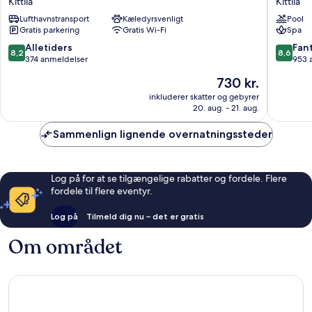
Kittila
Kittila
Sirkantähti
Spa
Lufthavnstransport
Kæledyrsvenligt
Pool
Kittila
Kittila
Gratis parkering
Gratis Wi-Fi
Spa
8.2
8.6
Alletiders
Fant
8,2
8,6
ud
ud
374 anmeldelser
953 
af
af
Prisen
730 kr.
10,
10,
er
Alletiders,
Fantasti
inkluderer skatter og gebyrer
730 kr.
20. aug. - 21. aug.
374
953
anmeldelser
anmelde
Sammenlign lignende overnatningssteder
Log på for at se tilgængelige rabatter og fordele. Flere
fordele til flere eventyr.
Log på
Tilmeld dig nu – det er gratis
Om området