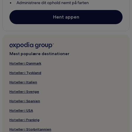
Administrere dit ophold nemt på farten
2-Stjernede hoteller i Aalborg
Hent appen
3-Stjernede hoteller i Aalborg
4-Stjernede hoteller i Aalborg
Hoteller i Aalborg
Hytter i Aalbæk
Hoteller i Aalbæk
Mest populære destinationer
Hoteller i Åbybro
Hoteller i Danmark
Hoteller i Tårs
Hoteller i Tyskland
2-Stjernede hoteller i Frøstrup
Hoteller i Italien
Hoteller i Klitmøller
Hoteller i Sverige
2-Stjernede hoteller i Lønstrup
Hoteller i Spanien
Hoteller i Lønstrup
Hoteller i USA
Lejligheder i Øster Hurup
Hoteller i Frankrig
Hoteller i Øster Hurup
Hoteller i Storbritannien
Hoteller i Slettestrand