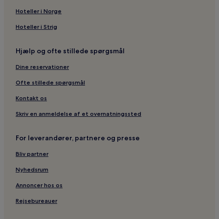
Hoteller i Norge
Hoteller i Tversted
Hoteller i Strig
Hoteller i Læsø
Hoteller i Fårup
Hjælp og ofte stillede spørgsmål
3-Stjernede hoteller i Fjerritslev
Dine reservationer
Hoteller i Fjerritslev
Ofte stillede spørgsmål
2-Stjernede hoteller i Saltum
Kontakt os
Hoteller i Hurup Thy
Skriv en anmeldelse af et overnatningssted
Hoteller i Hanstholm
Hoteller med parkering i Frederikshavn
For leverandører, partnere og presse
3-Stjernede hoteller i Frederikshavn
Bliv partner
Hoteller i Frederikshavn
Nyhedsrum
Hoteller i Farsø
Annoncer hos os
Lejligheder i Hadsund
Rejsebureauer
Hytter i Hadsund