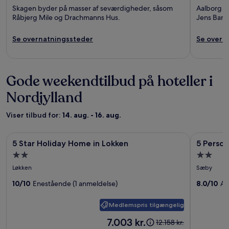
Skagen byder på masser af seværdigheder, såsom
Aalborg b
Råbjerg Mile og Drachmanns Hus.
Jens Bang
Se overnatningssteder
Se overn
Gode weekendtilbud på hoteller i
Nordjylland
Viser tilbud for:
14. aug. - 16. aug.
Billedgalleri
5 Star Holiday Home in Lokken
Billedgal
5 Person 
5 Star Holiday Home in Lokken
5 Perso
for
for
2.0
2.0
5
5
stjernet
stjernet
Løkken
Sæby
Star
Person
overnatningssted
overnatn
Holiday
10/10
Enestående (1 anmeldelse)
Holiday
8.0/10
Al
Home
Home
Medlemspris tilgængelig
in
in
Lokken
Saeby
Prisen
7.003 kr.
Prisen
12.158 kr.