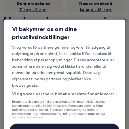
Denne weekend
Næste weekend
7. aug. - 9. aug.
14. aug. - 16. aug.
Her kan du overnatte i
Vi bekymrer os om dine
Nordjylland
privatlivsindstillinger
Mest populære hoteller i Skagen
Vi og vores
16
partnere gemmer og/eller får adgang til
oplysninger på en enhed, f.eks. unikke ID'er i cookies til
Color Hotel Skagen
Skagen St
behandling af personoplysninger. Du kan acceptere eller
administrere dine valg ved at klikke herunder eller til
enhver tid på siden om privatlivspolitik. Disse valg
signaleres til vores partnere og påvirker ikke
browsingdata.
Vi og vores partnere behandler data for at levere:
Bruge præcise geografiske placeringsoplysninger. Aktivt scanne
Color Hotel Skagen
Skagen
enhedskarakteristika til identifikation. Opbevare og/eller tilgå
4
Feriec
oplysninger på en enhed. Tilpasset annoncering og indhold,
annoncerings- og indholdsmåling, målgruppeundersøgelser og
out
4
8,6
/
10
Fremragende! (1.005 anmeldelser)
udvikling af tjenester.
of
out
Liste over partnere (leverandører)
8,6
/
10
Fr
5