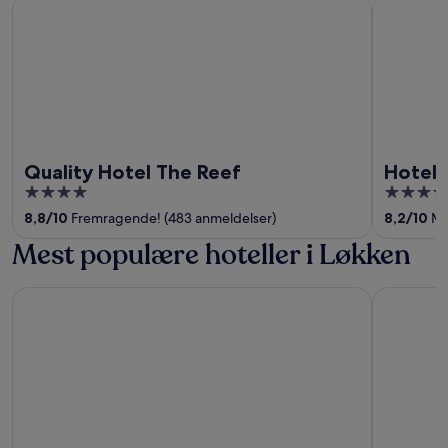
Quality Hotel The Reef
Hotel Jutl
Quality Hotel The Reef
Hotel 
4
4
out
out
8,8
/
10
Fremragende! (483 anmeldelser)
8,2
/
10
Me
of
of
Mest populære hoteller i Løkken
5
5
Løkken Badehotel - Apartment Hotel
Løkken Kl