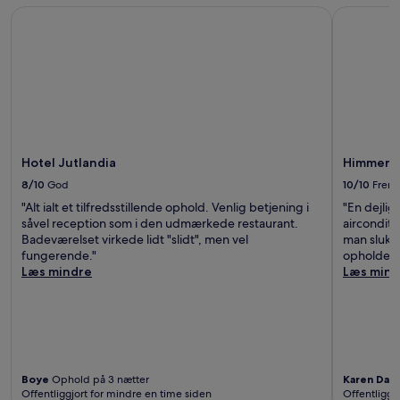
Hotel Jutlandia
HimmerLa
Hotel Jutlandia
HimmerL
8/10
God
10/10
Frem
"Alt ialt et tilfredsstillende ophold. Venlig betjening i
"En dejli
såvel reception som i den udmærkede restaurant.
aircondit
Badeværelset virkede lidt "slidt", men vel
man slukke
fungerende."
opholdet 
Læs mindre
Læs mind
Boye
Ophold på 3 nætter
Karen Dam
Offentliggjort for mindre en time siden
Offentliggj