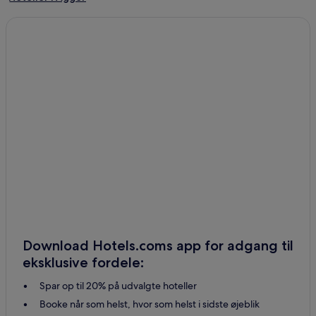
Hytter i Grønhøj
Hoteller i Tornby Strand
2-Stjernede hoteller i Vorupør
Hoteller i Vorupør
Hoteller i Skallerup Klit
Hytter i Hou
Hoteller med pool i Aalborg
Hoteller med parkering i Aalborg
Hoteller med gratis morgenmad i Aalborg
Kæledyrsvenlige hoteller i Aalborg
Hostels i Aalborg
Download Hotels.coms app for adgang til
Lejligheder i Aalborg
eksklusive fordele:
B&B i Aalborg
Spar op til 20% på udvalgte hoteller
Billige hoteller i Aalborg
Booke når som helst, hvor som helst i sidste øjeblik
Luksushoteller i Aalborg