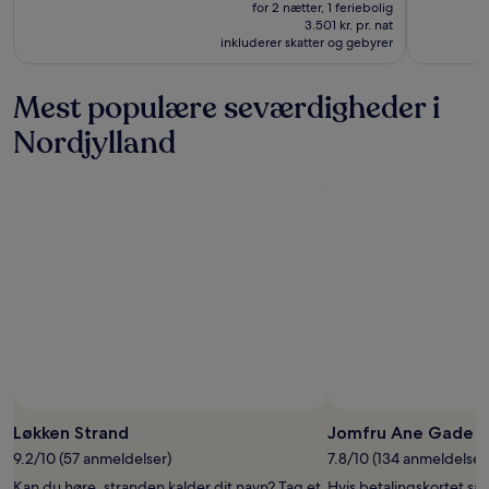
er
var
for 2 nætter, 1 feriebolig
7.003 kr.
12.158 kr.,
3.501 kr. pr. nat
inkluderer skatter og gebyrer
se
flere
oplysninger
Mest populære seværdigheder i
om
standardprisen
Nordjylland
Løkken Strand
Jomfru Ane Gade
9.2/10 (57 anmeldelser)
7.8/10 (134 anmeldelser
Kan du høre, stranden kalder dit navn? Tag et
Hvis betalingskortet sav