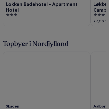
Løkken Badehotel - Apartment
Løkken
Hotel
Campg
3
3
out
out
7,6
/
10
God
of
of
5
5
Topbyer i Nordjylland
Skagen
Aalborg
Skagen
Aalborg