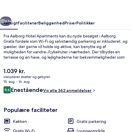
rige
Næste
97+
Oversigt
Faciliteter
Beliggenhed
Priser
Politikker
Fra Aalborg Hotel Apartments kan du nyde besøget i Aalborg.
Gratis fordele som Wi-Fi og selvstændig parkering er inkluderet, og
gæster, der gerne vil holde sig aktive, kan benytte sig af
muligheden for vandre-/cykelruter i nærheden. Der tilbydes en
terrasse og en have, og lejlighederne har bekvemmeligheder som
køleskab og mikrobølgeovn. Rejsende har kun godt at sige om
stedets generelle forhold.
Den
1.039 kr.
nuværende
inkluderer skatter og gebyrer
pris
15. aug. - 16. aug.
Lejlighed - 1 soveværelse | Opholdsom
er
Anmeldelser
Enestående
9,4
Vis alle 362 anmeldelser
1.039 kr.
9,4 ud af 10.
Populære faciliteter
Køkken
Gratis parkering
Gratis Wi-Fi
Loungeområde