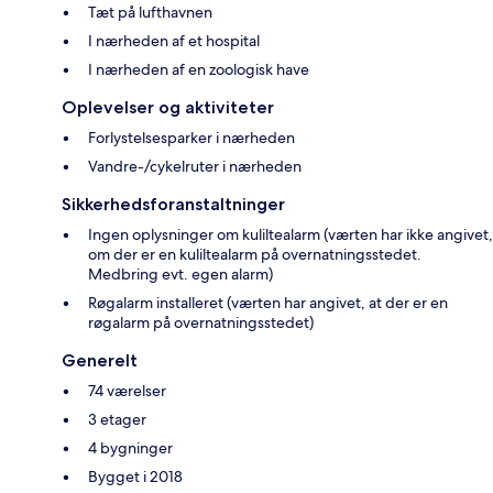
Tæt på lufthavnen
I nærheden af et hospital
I nærheden af en zoologisk have
Oplevelser og aktiviteter
Forlystelsesparker i nærheden
Vandre-/cykelruter i nærheden
Sikkerhedsforanstaltninger
Ingen oplysninger om kuliltealarm (værten har ikke angivet,
om der er en kuliltealarm på overnatningsstedet.
Medbring evt. egen alarm)
Røgalarm installeret (værten har angivet, at der er en
røgalarm på overnatningsstedet)
Generelt
74 værelser
3 etager
4 bygninger
Bygget i 2018