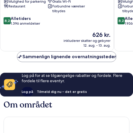
Mulighed for parkering
Gratis Wi-Fi
Muligh
Aalborg
Midtby
Restaurant
Forbundne værelser
Forbu
Midtby
tilbydes
tilbyd
8.2
8.2
Alletiders
Alle
8,2
8,2
ud
ud
1.396 anmeldelser
1.93
af
af
Prisen
626 kr.
10,
10,
er
Alletiders,
Alletider
inkluderer skatter og gebyrer
626 kr.
1.396
1.936
12. aug. - 13. aug.
anmeldelser
anmelde
Sammenlign lignende overnatningssteder
Log på for at se tilgængelige rabatter og fordele. Flere
fordele til flere eventyr.
Log på
Tilmeld dig nu – det er gratis
Om området