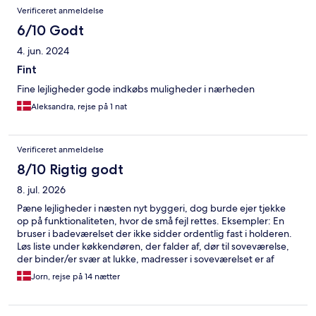
Verificeret anmeldelse
6/10 Godt
4. jun. 2024
Fint
Fine lejligheder gode indkøbs muligheder i nærheden
Aleksandra, rejse på 1 nat
Verificeret anmeldelse
8/10 Rigtig godt
8. jul. 2026
Pæne lejligheder i næsten nyt byggeri, dog burde ejer tjekke
op på funktionaliteten, hvor de små fejl rettes. Eksempler: En
bruser i badeværelset der ikke sidder ordentlig fast i holderen.
Løs liste under køkkendøren, der falder af, dør til soveværelse,
der binder/er svær at lukke, madresser i soveværelset er af
dårlig kvalitet (alt, alt for bløde). Det burde oplyses, hvilke
Jorn, rejse på 14 nætter
bygning en lejlighed ligger i, så man ikke skal løbe rundt for at
finde lejlighedsnummeret, også fordi der kun er direkte adgang
til den ene bygning fra parkeringspladsen. Overordnet et