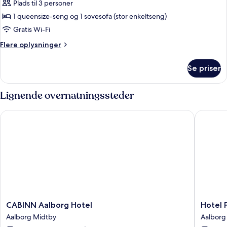
Plads til 3 personer
af
Superior-
1 queensize-seng og 1 sovesofa (stor enkeltseng)
lejlighed
Gratis Wi-Fi
Flere
Flere oplysninger
oplysninger
om
Se priser
Superior-
lejlighed
Lignende overnatningssteder
CABINN Aalborg Hotel
Hotel Ph
CABINN
Hotel
CABINN Aalborg Hotel
Hotel 
Aalborg
Phønix
Aalborg Midtby
Aalborg
Hotel
Aalborg