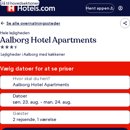
Gå til hovedsektionen
Hent appen
Se alle overnatningssteder
Hele lejligheden
Aalborg Hotel Apartments
3.5-
stjernet
Lejligheder i Aalborg med køkkener
overnatningssted
Vælg datoer for at se priser
Hvor skal du hen?
Datoer
Gæster