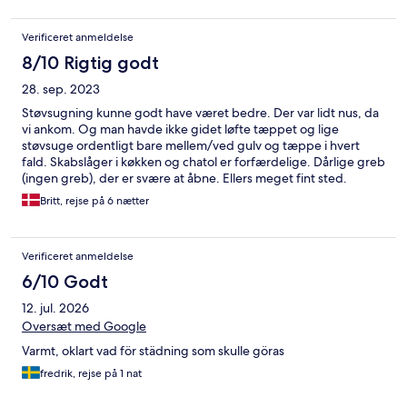
Verificeret anmeldelse
8/10 Rigtig godt
28. sep. 2023
Støvsugning kunne godt have været bedre. Der var lidt nus, da
vi ankom. Og man havde ikke gidet løfte tæppet og lige
støvsuge ordentligt bare mellem/ved gulv og tæppe i hvert
fald. Skabslåger i køkken og chatol er forfærdelige. Dårlige greb
(ingen greb), der er svære at åbne. Ellers meget fint sted.
Forholdsvis centralt og i øvrigt flere busser tæt ved hotellet.
Britt, rejse på 6 nætter
Rigtig god kommunikation med receptionen, hvis brug for
hjælp. Generelt stor hjælpsomhed fra receptionspersonalets
side. Kontakt primært via tlf. inden ankomst.
Verificeret anmeldelse
6/10 Godt
12. jul. 2026
Oversæt med Google
Varmt, oklart vad för städning som skulle göras
fredrik, rejse på 1 nat