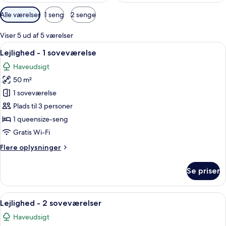
Tilgængelige
Alle værelser
1 seng
2 senge
filtre
for
Viser 5 ud af 5 værelser
værelser
Indlæs
Et moderne soveværelse med en seng,
38
Lejlighed - 1 soveværelse
alle
Haveudsigt
billeder
50 m²
af
Lejlighed
1 soveværelse
-
Plads til 3 personer
1
1 queensize-seng
soveværelse
Gratis Wi-Fi
Flere
Flere oplysninger
oplysninger
om
Se priser
Lejlighed
-
1
Indlæs
En moderne stue med sofa, stole, spis
14
soveværelse
Lejlighed - 2 soveværelser
alle
Haveudsigt
billeder