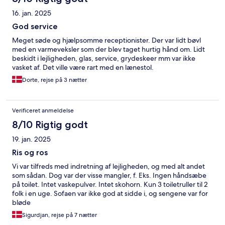
16. jan. 2025
God service
Meget søde og hjælpsomme receptionister. Der var lidt bøvl
med en varmeveksler som der blev taget hurtig hånd om. Lidt
beskidt i lejligheden, glas, service, grydeskeer mm var ikke
vasket af. Det ville være rart med en lænestol.
Dorte, rejse på 3 nætter
Verificeret anmeldelse
8/10 Rigtig godt
19. jan. 2025
Ris og ros
Vi var tilfreds med indretning af lejligheden, og med alt andet
som sådan. Dog var der visse mangler, f. Eks. Ingen håndsæbe
på toilet. Intet vaskepulver. Intet skohorn. Kun 3 toiletruller til 2
folk i en uge. Sofaen var ikke god at sidde i, og sengene var for
bløde
Sigurdjan, rejse på 7 nætter