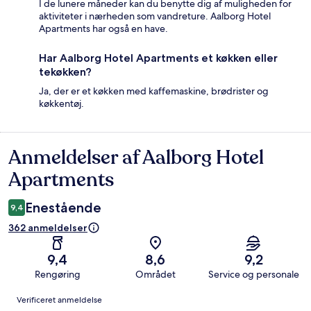
I de lunere måneder kan du benytte dig af muligheden for
aktiviteter i nærheden som vandreture. Aalborg Hotel
Apartments har også en have.
Har Aalborg Hotel Apartments et køkken eller
tekøkken?
Ja, der er et køkken med kaffemaskine, brødrister og
køkkentøj.
Anmeldelser af Aalborg Hotel
Anmeldelser
Apartments
Enestående
9,4
362 anmeldelser
9,4
8,6
9,2
Rengøring
Området
Service og personale
Anmeldelser
Verificeret anmeldelse