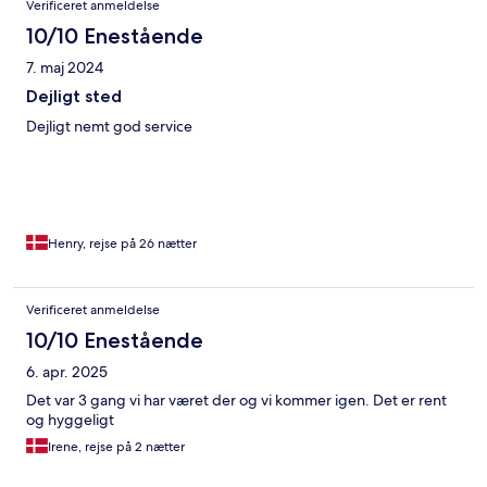
Verificeret anmeldelse
dejligt sted at bo især til længere ophold. God vaskemaskine
med tørretumbler indbygget og selv en opvaskemaskine! Prøv
10/10 Enestående
stedet, hvis din ryg vil acceptere de alt for bløde senge!
7. maj 2024
Dejligt sted
Dejligt nemt god service
Henry, rejse på 26 nætter
Verificeret anmeldelse
10/10 Enestående
6. apr. 2025
Det var 3 gang vi har været der og vi kommer igen. Det er rent
og hyggeligt
Irene, rejse på 2 nætter