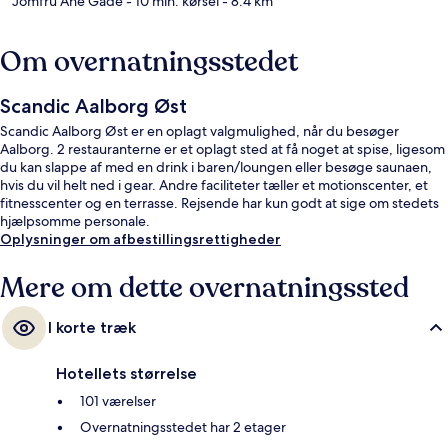
Jomfru Ane Gade
- 10 min. kørsel
- 8.4 km
Om overnatningsstedet
Scandic Aalborg Øst
Scandic Aalborg Øst er en oplagt valgmulighed, når du besøger
Aalborg. 2 restauranterne er et oplagt sted at få noget at spise, ligesom
du kan slappe af med en drink i baren/loungen eller besøge saunaen,
hvis du vil helt ned i gear. Andre faciliteter tæller et motionscenter, et
fitnesscenter og en terrasse. Rejsende har kun godt at sige om stedets
hjælpsomme personale.
Oplysninger om afbestillingsrettigheder
Mere om dette overnatningssted
I korte træk
Hotellets størrelse
101 værelser
Overnatningsstedet har 2 etager