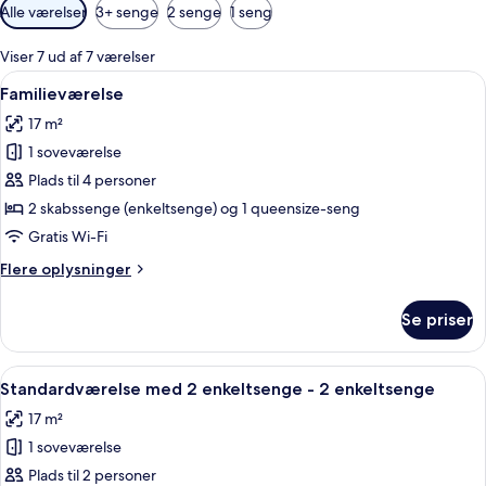
Tilgængelige
Alle værelser
3+ senge
2 senge
1 seng
filtre
for
Viser 7 ud af 7 værelser
værelser
Indlæs
Et hotelværelse med en seng, to vægl
4
Familieværelse
alle
17 m²
billeder
1 soveværelse
af
Familieværelse
Plads til 4 personer
2 skabssenge (enkeltsenge) og 1 queensize-seng
Gratis Wi-Fi
Flere
Flere oplysninger
oplysninger
om
Se priser
Familieværelse
Indlæs
Et hotelværelse med to senge, et stor
4
Standardværelse med 2 enkeltsenge - 2 enkeltsenge
alle
17 m²
billeder
1 soveværelse
af
Standardværelse
Plads til 2 personer