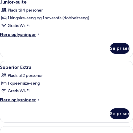
4
Junior-suite
alle
Plads til 4 personer
billeder
1 kingsize-seng og 1 sovesofa (dobbeltseng)
af
Junior-
Gratis Wi-Fi
suite
Flere
Flere oplysninger
oplysninger
om
Se priser
Junior-
suite
Indlæs
Pengeskab på værelset, gratis Wi-Fi, s
1
Superior Extra
alle
Plads til 2 personer
billeder
1 queensize-seng
af
Superior
Gratis Wi-Fi
Extra
Flere
Flere oplysninger
oplysninger
om
Se priser
Superior
Extra