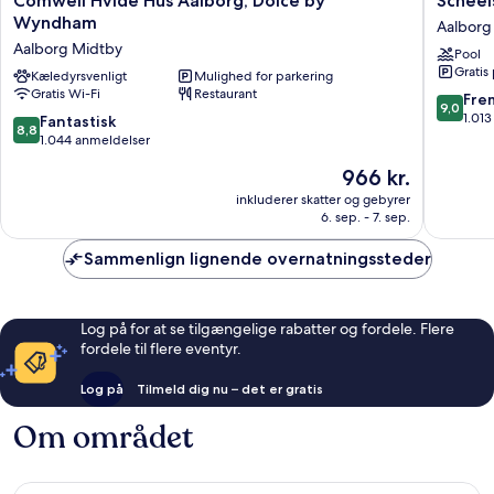
Comwell Hvide Hus Aalborg, Dolce by
Scheel
Hvide
Herregå
Wyndham
Aalborg
Hus
Aalborg
Aalborg Midtby
Pool
Aalborg,
Gratis
Dolce
Kæledyrsvenligt
Mulighed for parkering
Gratis Wi-Fi
Restaurant
by
9.0
Fre
9,0
Wyndham
ud
1.01
8.8
Fantastisk
8,8
Aalborg
af
ud
1.044 anmeldelser
Midtby
10,
af
Prisen
966 kr.
Fremrag
10,
er
1.013
Fantastisk,
inkluderer skatter og gebyrer
966 kr.
anmelde
6. sep. - 7. sep.
1.044
anmeldelser
Sammenlign lignende overnatningssteder
Log på for at se tilgængelige rabatter og fordele. Flere
fordele til flere eventyr.
Log på
Tilmeld dig nu – det er gratis
Om området