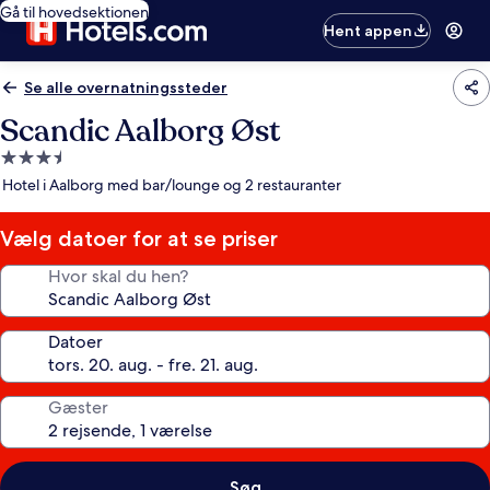
Gå til hovedsektionen
Hent appen
Se alle overnatningssteder
Scandic Aalborg Øst
3.5-
stjernet
Hotel i Aalborg med bar/lounge og 2 restauranter
overnatningssted
Vælg datoer for at se priser
Hvor skal du hen?
Datoer
Gæster
Søg