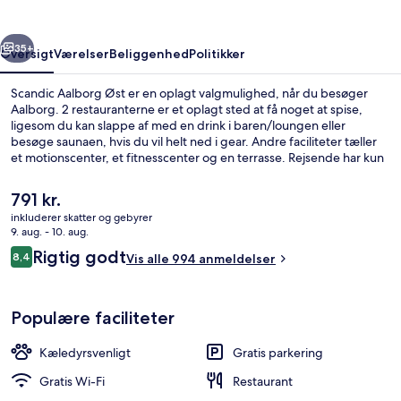
rige
Næste
35+
Oversigt
Værelser
Beliggenhed
Politikker
Scandic Aalborg Øst er en oplagt valgmulighed, når du besøger
Aalborg. 2 restauranterne er et oplagt sted at få noget at spise,
ligesom du kan slappe af med en drink i baren/loungen eller
besøge saunaen, hvis du vil helt ned i gear. Andre faciliteter tæller
et motionscenter, et fitnesscenter og en terrasse. Rejsende har kun
godt at sige om stedets hjælpsomme personale.
Den
791 kr.
nuværende
inkluderer skatter og gebyrer
pris
9. aug. - 10. aug.
Morgenmadsbuffet hver dag mod et 
er
Anmeldelser
Rigtig godt
8,4
Vis alle 994 anmeldelser
791 kr.
8,4 ud af 10.
Populære faciliteter
Kæledyrsvenligt
Gratis parkering
Gratis Wi-Fi
Restaurant