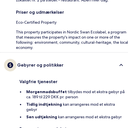
Lokalitet nr. 2 på stedet - restaurant. Åben hver dag.
Priser og udmærkelser
Eco-Certified Property
This property participates in Nordic Swan Ecolabel, a program
that measures the property's impact on one or more of the
following: environment, community, cultural-heritage, the local
economy.
Gebyrer og politikker
Valgfrie tjenester
Morgenmadsbuffet
tilbydes mod et ekstra gebyr på
ca. 189 til 229 DKK pr. person
Tidlig indtjekning
kan arrangeres mod et ekstra
gebyr
Sen udtjekning
kan arrangeres mod et ekstra gebyr