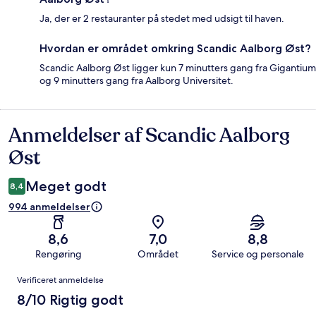
Ja, der er 2 restauranter på stedet med udsigt til haven.
Hvordan er området omkring Scandic Aalborg Øst?
Scandic Aalborg Øst ligger kun 7 minutters gang fra Gigantium
og 9 minutters gang fra Aalborg Universitet.
Anmeldelser af Scandic Aalborg
Anmeldelser
Øst
Meget godt
8,4
994 anmeldelser
8,6
7,0
8,8
Rengøring
Området
Service og personale
Anmeldelser
Verificeret anmeldelse
8/10 Rigtig godt