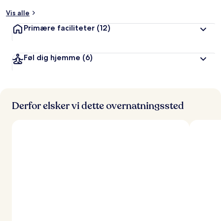
t
Vis alle
a
Primære faciliteter
(12)
f
r
Føl dig hjemme
(6)
e
j
s
e
n
d
Derfor elsker vi dette overnatningssted
e