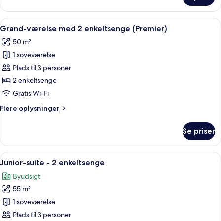
(Premier)
værelse
-
Indlæs
Et hotelværelse med en stor seng, et s
6
1
Grand-værelse med 2 enkeltsenge (Premier)
alle
kingsize-
50 m²
seng
billeder
(Premier)
1 soveværelse
af
Grand-
Plads til 3 personer
værelse
2 enkeltsenge
med
Gratis Wi-Fi
2
Flere
Flere oplysninger
enkeltsenge
oplysninger
(Premier)
om
Se priser
Grand-
værelse
med
Indlæs
Et hotelværelse med en stor seng, et 
6
2
Junior-suite - 2 enkeltsenge
alle
enkeltsenge
Byudsigt
(Premier)
billeder
55 m²
af
Junior-
1 soveværelse
suite
Plads til 3 personer