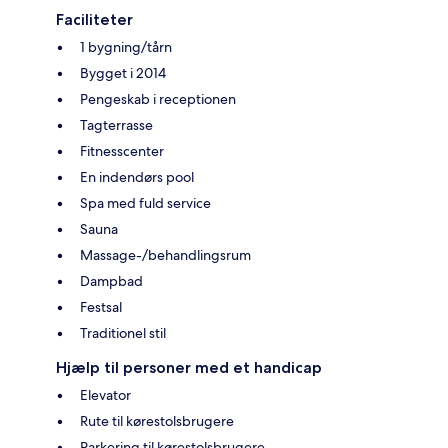
Faciliteter
1 bygning/tårn
Bygget i 2014
Pengeskab i receptionen
Tagterrasse
Fitnesscenter
En indendørs pool
Spa med fuld service
Sauna
Massage-/behandlingsrum
Dampbad
Festsal
Traditionel stil
Hjælp til personer med et handicap
Elevator
Rute til kørestolsbrugere
Parkering til kørestolsbrugere