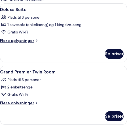
værelser
Indlæs
Egyptiske bomuldslagner, premium-se
5
Deluxe Suite
alle
Plads til 3 personer
billeder
1 sovesofa (enkeltseng) og 1 kingsize-seng
af
Deluxe
Gratis Wi-Fi
Suite
Flere
Flere oplysninger
oplysninger
om
Se priser
Deluxe
Suite
Indlæs
Et hotelværelse med en stor seng, sen
4
Grand Premier Twin Room
alle
Plads til 3 personer
billeder
2 enkeltsenge
af
Grand
Gratis Wi-Fi
Premier
Flere
Flere oplysninger
Twin
oplysninger
om
Room
Se priser
Grand
Premier