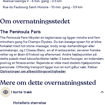
Avenue George V
- 6 min. gang
- 0.5 km
Rue du Faubourg Saint-Honore
- 10 min. gang
- 0.9 km
Om overnatningsstedet
The Peninsula Paris
The Peninsula Paris tilbyder en tagterrasse og ligger mindre end fem
minutters gang fra Champs-Élysées. Du kan besøge spaen for at blive
forkælet med hot stone-massage, body wrap-behandlinger eller
aromaterapi, og L’Oiseau Blanc, en af 4 restauranter, serverer franske
retter og er åben til frokost og aftensmad. Andre højdepunkter på
dette palads med luksusfaciliteter tæller 2 barer/lounger, en indendørs
pool og et fitnesscenter. Rejsende er vilde med stedets hjælpsomme
personale. Offentlig transport ligger kun en kort gåtur væk: Kléber
Metrostation er få skridt derfra og Boissière Metrostation ligger 7
Oplysninger om afbestillingsrettigheder
minutter væk.
Mere om dette overnatningssted
I korte træk
Hotellets størrelse