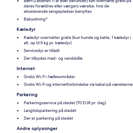
Børn (i alderen 11 år eller derunder) kan overnatte gratis på
deres forældres eller værgers værelse, hvis de
eksisterende sengepladser benyttes
Babysitning*
Kæledyr
Kæledyr overnatter gratis (kun hunde og katte, 1 kæledyr i
alt, op til 5 kg pr. kæledyr)
Servicedyr er tilladt
Der tilbydes mad- og vandskåle
Internet
Gratis Wi-Fi i fællesområder
Gratis Wi-Fi og internetforbindelse via kabel på værelserne
Parkering
Parkeringsservice på stedet (70 EUR pr. dag)
Langtidsparkering på stedet
Der er parkering på stedet
Andre oplysninger