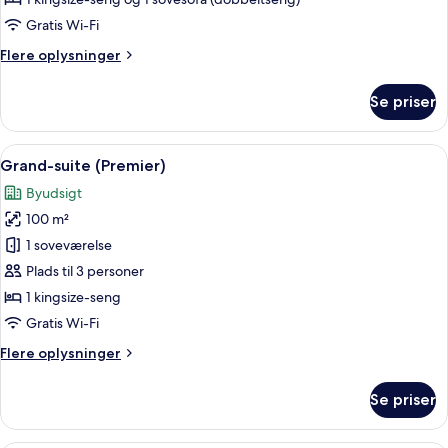
Gratis Wi-Fi
Flere
Flere oplysninger
oplysninger
om
Se priser
Deluxe-
suite
Indlæs
Et hotelværelse med en stor seng, en
9
Grand-suite (Premier)
alle
Byudsigt
billeder
100 m²
af
Grand-
1 soveværelse
suite
Plads til 3 personer
(Premier)
1 kingsize-seng
Gratis Wi-Fi
Flere
Flere oplysninger
oplysninger
om
Se priser
Grand-
suite
(Premier)