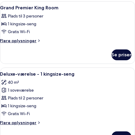
Twin
Indlæs
Et hotelværelse med seng, skrivebord,
4
Room
Grand Premier King Room
alle
Plads til 3 personer
billeder
1 kingsize-seng
af
Grand
Gratis Wi-Fi
Premier
Flere
Flere oplysninger
King
oplysninger
om
Room
Se priser
Grand
Premier
King
Indlæs
Et hotelværelse med en stor seng, et 
6
Room
Deluxe-værelse - 1 kingsize-seng
alle
40 m²
billeder
1 soveværelse
af
Deluxe-
Plads til 2 personer
værelse
1 kingsize-seng
-
Gratis Wi-Fi
1
Flere
Flere oplysninger
kingsize-
oplysninger
seng
om