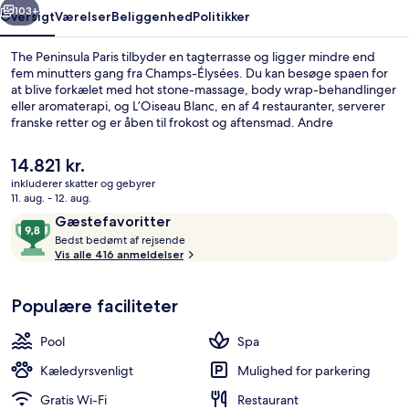
103+
Oversigt
Værelser
Beliggenhed
Politikker
The Peninsula Paris tilbyder en tagterrasse og ligger mindre end
fem minutters gang fra Champs-Élysées. Du kan besøge spaen for
at blive forkælet med hot stone-massage, body wrap-behandlinger
eller aromaterapi, og L’Oiseau Blanc, en af 4 restauranter, serverer
franske retter og er åben til frokost og aftensmad. Andre
højdepunkter på dette palads med luksusfaciliteter tæller 2
barer/lounger, en indendørs pool og et fitnesscenter. Rejsende er
Den
14.821 kr.
vilde med stedets hjælpsomme personale. Offentlig transport
nuværende
inkluderer skatter og gebyrer
ligger kun en kort gåtur væk: Kléber Metrostation er få skridt derfra
pris
11. aug. - 12. aug.
og Boissière Metrostation ligger 7 minutter væk.
4 restauranter, der serverer morgenm
er
Anmeldelser
9,8
Gæstefavoritter
14.821 kr.
B
ud
Bedst bedømt af rejsende
e
Vis alle 416 anmeldelser
af
d
10,
s
Gæstefavoritter
Populære faciliteter
t
b
Pool
Spa
e
d
Kæledyrsvenligt
Mulighed for parkering
ø
Gratis Wi-Fi
Restaurant
m