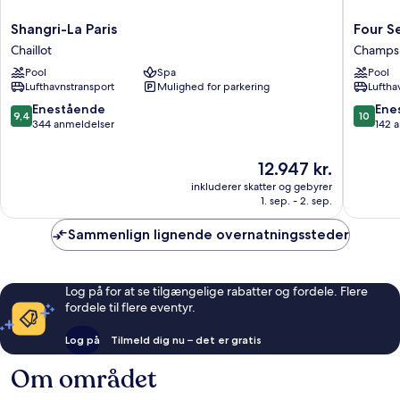
Shangri-
Four
Shangri-La Paris
Four S
La
Seasons
Chaillot
Champs-
Paris
Hotel
Pool
Spa
Pool
Chaillot
George
Lufthavnstransport
Mulighed for parkering
Luftha
V
Champs
9.4
10.0
Enestående
Ene
9,4
10
Élysées
ud
ud
344 anmeldelser
142 
af
af
10,
10,
Prisen
12.947 kr.
Enestående,
Eneståe
er
inkluderer skatter og gebyrer
344
142
12.947 kr.
1. sep. - 2. sep.
anmeldelser
anmelde
Sammenlign lignende overnatningssteder
Log på for at se tilgængelige rabatter og fordele. Flere
fordele til flere eventyr.
Log på
Tilmeld dig nu – det er gratis
Om området