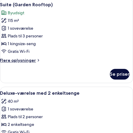
Indlæs
En tagterrasse med fletningsmøbler, ud
8
Suite (Garden Rooftop)
alle
Byudsigt
billeder
115 m²
af
Suite
1 soveværelse
(Garden
Plads til 3 personer
Rooftop)
1 kingsize-seng
Gratis Wi-Fi
Flere
Flere oplysninger
oplysninger
om
Se priser
Suite
(Garden
Rooftop)
Indlæs
Et hotelværelse med to senge, en træb
6
Deluxe-værelse med 2 enkeltsenge
alle
40 m²
billeder
1 soveværelse
af
Deluxe-
Plads til 2 personer
værelse
2 enkeltsenge
med
Gratis Wi-Fi