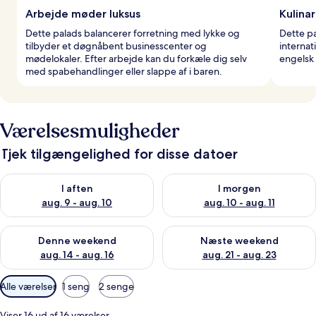
Arbejde møder luksus
Kulinar
Dette palads balancerer forretning med lykke og
Dette pa
tilbyder et døgnåbent businesscenter og
internat
mødelokaler. Efter arbejde kan du forkæle dig selv
engelsk 
med spabehandlinger eller slappe af i baren.
Værelsesmuligheder
Tjek tilgængelighed for disse datoer
Tjek tilgængelighed for i aften aug. 9 - aug. 10
Tjek tilgængelighed for i morg
I aften
I morgen
aug. 9 - aug. 10
aug. 10 - aug. 11
Tjek tilgængelighed for denne weekend aug. 14 - aug. 16
Tjek tilgængelighed for næste
Denne weekend
Næste weekend
aug. 14 - aug. 16
aug. 21 - aug. 23
Tilgængelige
Alle værelser
1 seng
2 senge
filtre
for
Viser 16 ud af 16 værelser