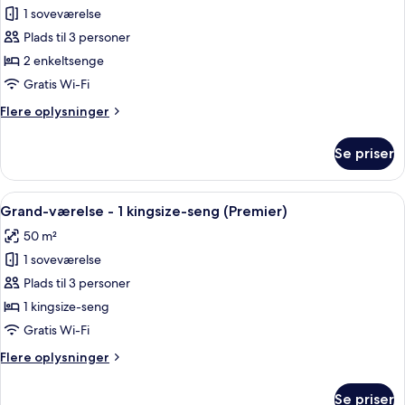
1 soveværelse
af
Premier-
Plads til 3 personer
værelse
2 enkeltsenge
med
Gratis Wi-Fi
2
Flere
Flere oplysninger
enkeltsenge
oplysninger
om
Se priser
Premier-
værelse
med
Indlæs
Et hotelværelse med en stor seng, et s
6
2
Grand-værelse - 1 kingsize-seng (Premier)
alle
enkeltsenge
50 m²
billeder
1 soveværelse
af
Grand-
Plads til 3 personer
værelse
1 kingsize-seng
-
Gratis Wi-Fi
1
Flere
Flere oplysninger
kingsize-
oplysninger
seng
om
Se priser
Grand-