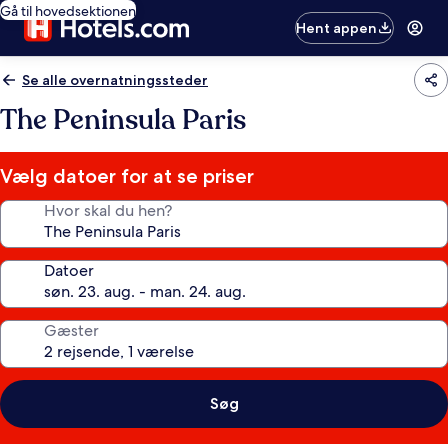
Gå til hovedsektionen
Hent appen
Se alle overnatningssteder
The Peninsula Paris
Vælg datoer for at se priser
Hvor skal du hen?
Datoer
Gæster
Søg