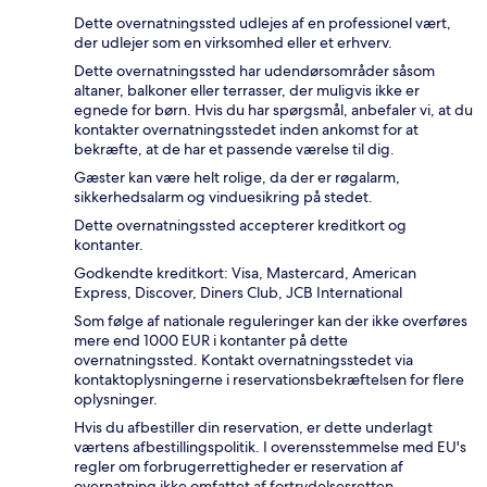
Dette overnatningssted udlejes af en professionel vært,
der udlejer som en virksomhed eller et erhverv.
Dette overnatningssted har udendørsområder såsom
altaner, balkoner eller terrasser, der muligvis ikke er
egnede for børn. Hvis du har spørgsmål, anbefaler vi, at du
kontakter overnatningsstedet inden ankomst for at
bekræfte, at de har et passende værelse til dig.
Gæster kan være helt rolige, da der er røgalarm,
sikkerhedsalarm og vinduesikring på stedet.
Dette overnatningssted accepterer kreditkort og
kontanter.
Godkendte kreditkort: Visa, Mastercard, American
Express, Discover, Diners Club, JCB International
Som følge af nationale reguleringer kan der ikke overføres
mere end 1000 EUR i kontanter på dette
overnatningssted. Kontakt overnatningsstedet via
kontaktoplysningerne i reservationsbekræftelsen for flere
oplysninger.
Hvis du afbestiller din reservation, er dette underlagt
værtens afbestillingspolitik. I overensstemmelse med EU's
regler om forbrugerrettigheder er reservation af
overnatning ikke omfattet af fortrydelsesretten.