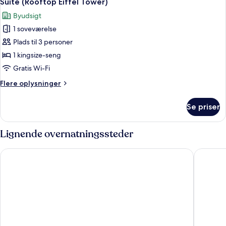
Suite (Rooftop Eiffel Tower)
alle
Byudsigt
billeder
1 soveværelse
af
Suite
Plads til 3 personer
(Rooftop
1 kingsize-seng
Eiffel
Gratis Wi-Fi
Tower)
Flere
Flere oplysninger
oplysninger
om
Se priser
Suite
(Rooftop
Eiffel
Lignende overnatningssteder
Tower)
Shangri-La Paris
Four Sea