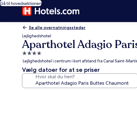
Gå til hovedsektionen
Se alle overnatningssteder
Lejlighedshotel
Aparthotel Adagio Par
4.0-
stjernet
Lejlighedshotel i centrum i kort afstand fra Canal Saint-Marti
overnatningssted
Vælg datoer for at se priser
Hvor skal du hen?
Billedgalleri
for
Aparthotel
Adagio
Paris