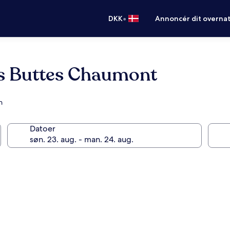
•
DKK
Annoncér dit overna
is Buttes Chaumont
n
Datoer