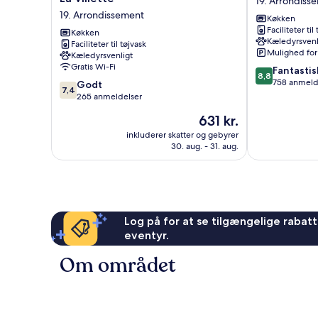
19. Arrondiss
Access
Rosa
19. Arrondissement
Køkken
Paris
Parks
Faciliteter til
La
Køkken
19.
Kæledyrsvenl
Faciliteter til tøjvask
Villette
Arrondisseme
Mulighed for
Kæledyrsvenligt
19.
Gratis Wi-Fi
8.8
Fantastis
Arrondissement
8,8
ud
758 anmeld
7.4
Godt
7,4
af
ud
265 anmeldelser
10,
af
Prisen
631 kr.
Fantastisk,
10,
er
758
Godt,
inkluderer skatter og gebyrer
631 kr.
anmeldelser
30. aug. - 31. aug.
265
anmeldelser
Log på for at se tilgængelige rabatte
eventyr.
Om området