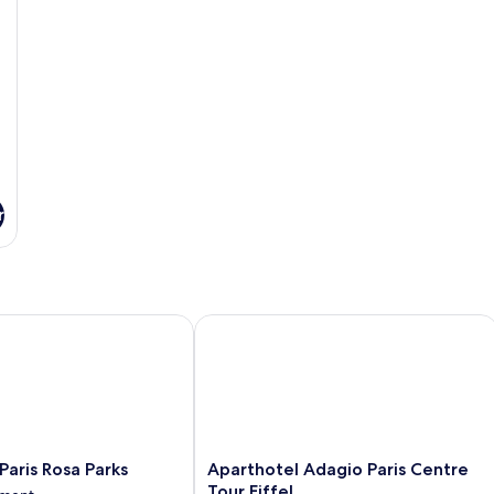
r
is Rosa Parks
Aparthotel Adagio Paris Centre Tour E
Aparthotel
aris Rosa Parks
Aparthotel Adagio Paris Centre
Adagio
Tour Eiffel