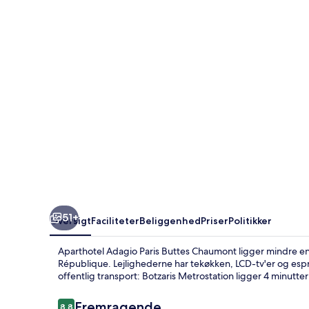
Buttes
Chaumont
51+
Oversigt
Faciliteter
Beliggenhed
Priser
Politikker
Aparthotel Adagio Paris Buttes Chaumont ligger mindre end
République. Lejlighederne har tekøkken, LCD-tv'er og esp
offentlig transport: Botzaris Metrostation ligger 4 minutte
Anmeldelser
Fremragende
8,8