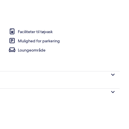
værelset, skrivebord, lydisolering, strygejern/strygebræt
Faciliteter til tøjvask
Mulighed for parkering
Loungeområde