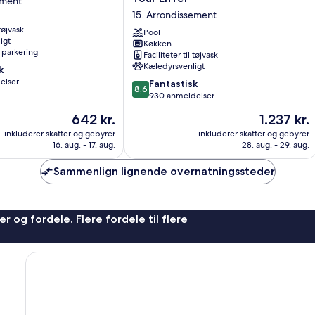
ement
Paris
15. Arrondissement
Centre
 tøjvask
Tour
Pool
igt
Køkken
nt
Eiffel
 parkering
Faciliteter til tøjvask
15.
Kæledyrsvenligt
k
Arrondissement
elser
8.6
Fantastisk
8,6
ud
930 anmeldelser
af
Prisen
Prisen
642 kr.
1.237 kr.
10,
er
er
Fantastisk,
inkluderer skatter og gebyrer
inkluderer skatter og gebyrer
642 kr.
1.237 kr.
16. aug. - 17. aug.
28. aug. - 29. aug.
930
anmeldelser
Sammenlign lignende overnatningssteder
r og fordele. Flere fordele til flere