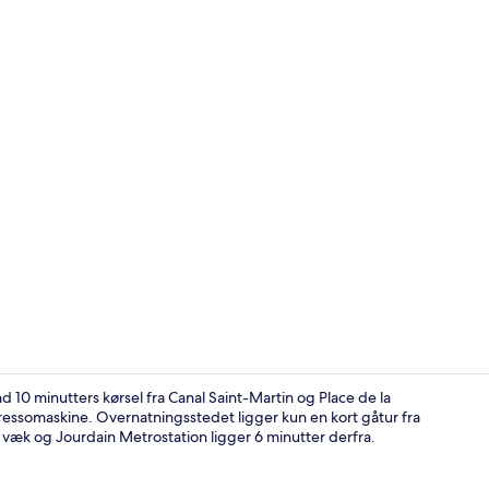
Diverse
 10 minutters kørsel fra Canal Saint-Martin og Place de la
ressomaskine. Overnatningsstedet ligger kun en kort gåtur fra
r væk og Jourdain Metrostation ligger 6 minutter derfra.
Siddeområde