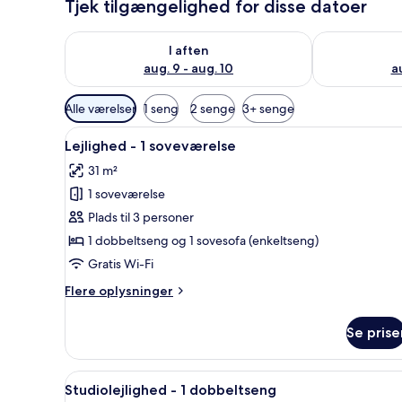
Tjek tilgængelighed for disse datoer
Tjek tilgængelighed for i aften aug. 9 - aug. 10
Tjek tilgængel
I aften
aug. 9 - aug. 10
au
Tilgængelige
Alle værelser
1 seng
2 senge
3+ senge
filtre
Indlæs
Et hotelværelse med en stor se
for
9
Lejlighed - 1 soveværelse
alle
værelser
31 m²
billeder
1 soveværelse
af
Lejlighed
Plads til 3 personer
-
1 dobbeltseng og 1 sovesofa (enkeltseng)
1
Gratis Wi-Fi
soveværelse
Flere
Flere oplysninger
oplysninger
om
Se prise
Lejlighed
-
1
Indlæs
En pænt redt seng med hvide 
8
soveværelse
Studiolejlighed - 1 dobbeltseng
alle