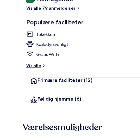
8,8 ud af 10.
Vis alle 79 anmeldelser
Populære faciliteter
Pengeskab på 
Tekøkken
Kæledyrsvenligt
Gratis Wi-Fi
Vis alle
Primære faciliteter
(12)
Føl dig hjemme
(6)
Værelsesmuligheder