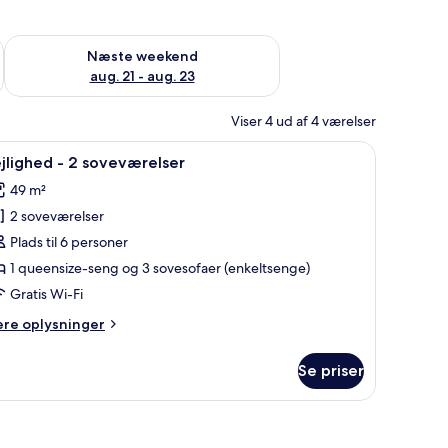
d aug. 14 - aug. 16
Tjek tilgængelighed for næste weekend aug. 21 - aug. 23
Næste weekend
aug. 21 - aug. 23
Viser 4 ud af 4 værelser
ønstrede puder og indrammede kunstværker på væggen.
ndlæs
En moderne stue med spisebord, en lys gul læ
8
jlighed - 2 soveværelser
le
49 m²
illeder
2 soveværelser
f
ejlighed
Plads til 6 personer
1 queensize-seng og 3 sovesofaer (enkeltsenge)
Gratis Wi-Fi
oveværelser
ere
ere oplysninger
lysninger
m
Se priser
jlighed
veværelser