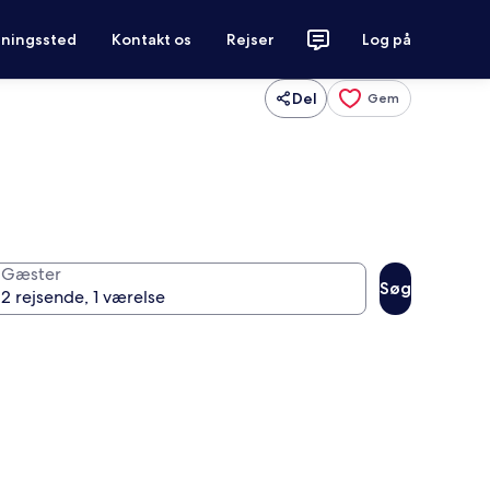
tningssted
Kontakt os
Rejser
Log på
Del
Gem
Gæster
Søg