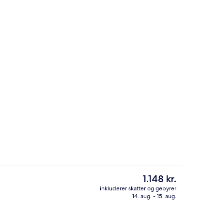
Pengeskab på værelset, skrivebord, ly
Den
1.148 kr.
nuværende
inkluderer skatter og gebyrer
pris
14. aug. - 15. aug.
 i lobbyen
Morgenmadsbuffet hver dag mod et 
er
1.148 kr.