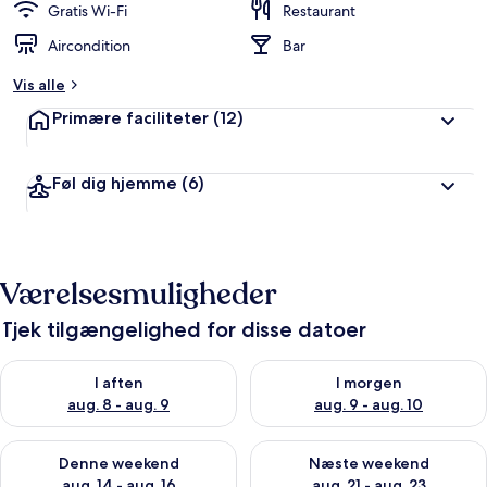
Gratis Wi-Fi
Restaurant
Aircondition
Bar
Vis alle
Primære faciliteter
(12)
Føl dig hjemme
(6)
Værelsesmuligheder
Tjek tilgængelighed for disse datoer
Tjek tilgængelighed for i aften aug. 8 - aug. 9
Tjek tilgængelighed for i morg
I aften
I morgen
aug. 8 - aug. 9
aug. 9 - aug. 10
Tjek tilgængelighed for denne weekend aug. 14 - aug. 16
Tjek tilgængelighed for næste
Denne weekend
Næste weekend
aug. 14 - aug. 16
aug. 21 - aug. 23