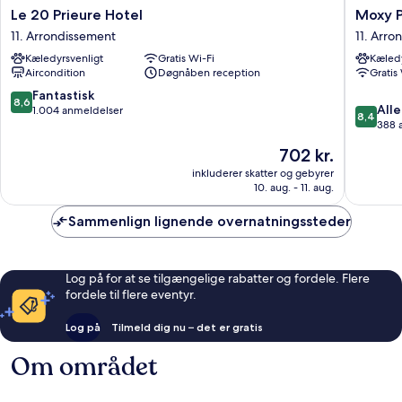
Le
Moxy
Le 20 Prieure Hotel
Moxy Pa
20
Paris
11. Arrondissement
11. Arro
Prieure
Bastille
Kæledyrsvenligt
Gratis Wi-Fi
Kæledy
Hotel
France
Aircondition
Døgnåben reception
Gratis
11.
11.
Arrondissement
Arrondi
8.6
Fantastisk
8,6
8.4
Alle
ud
1.004 anmeldelser
8,4
ud
388 
af
af
10,
Prisen
702 kr.
10,
Fantastisk,
er
Alletider
inkluderer skatter og gebyrer
1.004
702 kr.
10. aug. - 11. aug.
388
anmeldelser
anmelde
Sammenlign lignende overnatningssteder
Log på for at se tilgængelige rabatter og fordele. Flere
fordele til flere eventyr.
Log på
Tilmeld dig nu – det er gratis
Om området