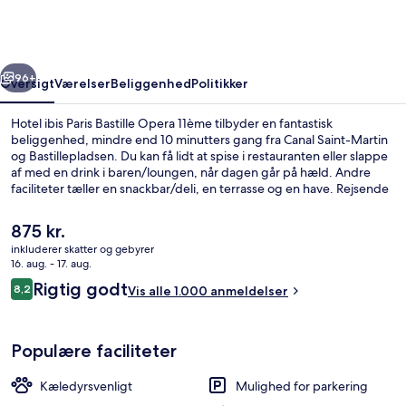
Bastille
Opera
11ème
rige
Næste
96+
Oversigt
Værelser
Beliggenhed
Politikker
Hotel ibis Paris Bastille Opera 11ème tilbyder en fantastisk
beliggenhed, mindre end 10 minutters gang fra Canal Saint-Martin
og Bastillepladsen. Du kan få lidt at spise i restauranten eller slappe
af med en drink i baren/loungen, når dagen går på hæld. Andre
faciliteter tæller en snackbar/deli, en terrasse og en have. Rejsende
er glade for den korte gåtur til offentlig transport: Brégeut-Sabin
Metrostation ligger 3 minutter derfra og Richard-Lenoir
Den
875 kr.
Metrostation 5 minutter væk.
nuværende
inkluderer skatter og gebyrer
pris
16. aug. - 17. aug.
Bar (på overnatningsstedet)
er
Anmeldelser
Rigtig godt
8,2
Vis alle 1.000 anmeldelser
875 kr.
8,2 ud af 10.
Populære faciliteter
Kæledyrsvenligt
Mulighed for parkering