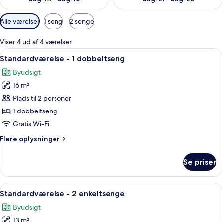
Tilgængelige
Alle værelser
1 seng
2 senge
filtre
for
Viser 4 ud af 4 værelser
værelser
Indlæs
Standardværelse - 1 dobbeltseng | Pe
12
Standardværelse - 1 dobbeltseng
alle
Byudsigt
billeder
16 m²
af
Standardværelse
Plads til 2 personer
-
1 dobbeltseng
1
Gratis Wi-Fi
dobbeltseng
Flere
Flere oplysninger
oplysninger
om
Se priser
Standardværelse
-
1
Indlæs
Pengeskab på værelset, skrivebord, a
9
dobbeltseng
Standardværelse - 2 enkeltsenge
alle
Byudsigt
billeder
13 m²