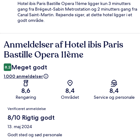
Hotel ibis Paris Bastille Opera 11ème ligger kun 3 minutters
gang fra Brégeut-Sabin Metrostation og 2 minutters gang fra
Canal Saint-Martin. Rejsende siger, at dette hotel ligger i et
godt område.
Anmeldelser af Hotel ibis Paris
Anmeldelser
Bastille Opera 11ème
Meget godt
8,2
1.000 anmeldelser
8,6
8,4
8,4
Rengøring
Området
Service og personale
Anmeldelser
Verificeret anmeldelse
8/10 Rigtig godt
13. maj 2024
Godt sted og sød personale