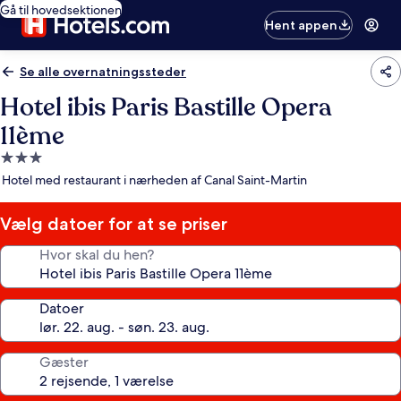
Gå til hovedsektionen
Hent appen
Se alle overnatningssteder
Hotel ibis Paris Bastille Opera
11ème
3.0-
stjernet
Hotel med restaurant i nærheden af Canal Saint-Martin
overnatningssted
Vælg datoer for at se priser
Hvor skal du hen?
Datoer
Gæster