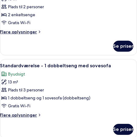
af
Standardværelse
Plads til 2 personer
-
2 enkeltsenge
2
Gratis Wi-Fi
enkeltsenge
Flere
Flere oplysninger
oplysninger
om
Se priser
Standardværelse
-
2
Indlæs
Pengeskab på værelset, skrivebord, a
10
enkeltsenge
Standardværelse - 1 dobbeltseng med sovesofa
alle
Byudsigt
billeder
13 m²
af
Standardværelse
Plads til 3 personer
-
1 dobbeltseng og 1 sovesofa (dobbeltseng)
1
Gratis Wi-Fi
dobbeltseng
Flere
Flere oplysninger
med
oplysninger
sovesofa
om
Se priser
Standardværelse
-